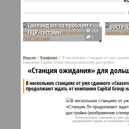
Туроператоры
Кремль
рекомендуют не ехать в
вниман
Таиланд из-за проблем с
росте 
2066
ПЦР-тестами
Рост цен
0
Турагенты не советуют клиентам
на лекар
отправляться в Таиланд из-за
для лече
высокого риска получить
поводом 
Версия
//
Конфликт
//
В нескольких станциях от уже сданн
положительный ПЦР-тест по
внимания
компании Capital Group начала реальной достройки
прилёте. Туристов призвали
секретар
«Станция ожидания» для доль
переориентироваться на «более
лояльные страны».
В нескольких станциях от уже сданного «Сказо
продолжают ждать от компании Capital Group 
В нескольких станциях от уже с
продолжают ждать от компании Cap