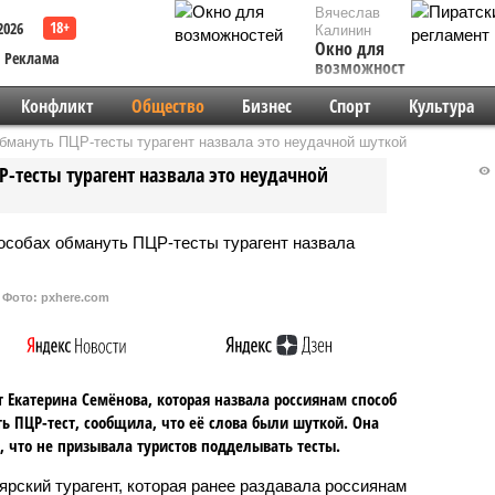
Вячеслав
2026
Калинин
Окно для
Реклама
возможностей
Конфликт
Общество
Бизнес
Спорт
Культура
бмануть ПЦР-тесты турагент назвала это неудачной шуткой
Р-тесты турагент назвала это неудачной
Фото: pxhere.com
т Екатерина Семёнова, которая назвала россиянам способ
ь ПЦР-тест, сообщила, что её слова были шуткой. Она
, что не призывала туристов подделывать тесты.
ярский турагент, которая ранее раздавала россиянам