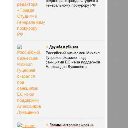
СЛУЧАЙНЫЕ СТАТЬИ
Кашенцев - крымский
Голунов?
Открытое письмо главного
редактора «Правда Студия» к
Генеральному прокурору РФ
Дружба в убыток
Российский бизнесмен Михаил
Гуцериев оказался под
санкциями ЕС из-за поддержки
Александра Лукашенко