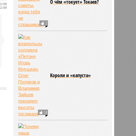
87
11:09
11:09
О чём «токует» Токаев?
2
Kороли и «капуста»