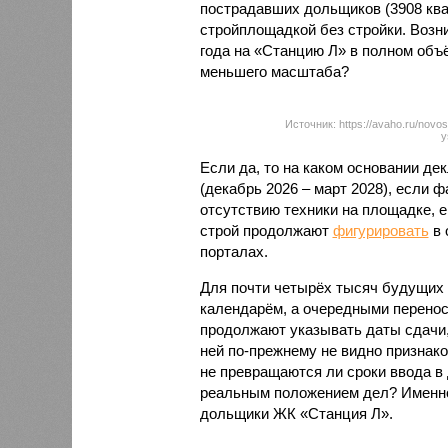
пострадавших дольщиков (3908 квар
стройплощадкой без стройки. Возни
года на «Станцию Л» в полном объ
меньшего масштаба?
Источник: https://avaho.ru/novos
y
Если да, то на каком основании д
(декабрь 2026 – март 2028), если 
отсутствию техники на площадке, 
строй продолжают
фигурировать
в 
порталах.
Для почти четырёх тысяч будущих 
календарём, а очередными перенос
продолжают указывать даты сдачи,
ней по-прежнему не видно признако
не превращаются ли сроки ввода в
реальным положением дел? Именно 
дольщики ЖК «Станция Л».