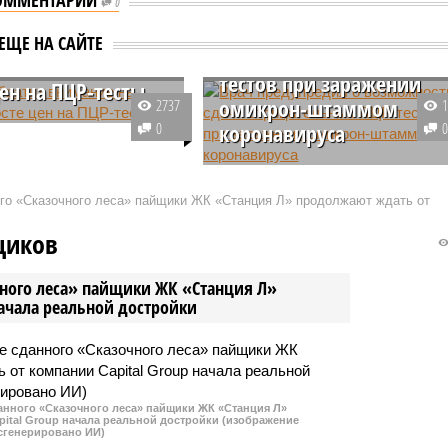
Врач предупредил о
0
возможности сдачи
 обратит
ЕЩЕ НА САЙТЕ
отрицательных ПЦР-
ие на данные о
тестов при заражении
цен на ПЦР-тесты
омикрон-штаммом
2737
 на ПЦР-тесты, а также
0
коронавируса
ства, предназначенные
ния COVID-19, является
В некоторых случаях ПЦР-тест,
для обращения
который сдают пациенты при
ого «Сказочного леса» пайщики ЖК «Станция Л» продолжают ждать от
, заявил пресс-
подозрении на заражение
ь Дмитрий Песков.
штаммом омикрон, может
щиков
оказаться отрицательным, хотя
вирус будет присутствовать в
чного леса» пайщики ЖК «Станция Л»
организме человека, и у него ест
начала реальной достройки
все симптомы, указывающие на
заболевание.
данного «Сказочного леса» пайщики ЖК «Станция Л»
ital Group начала реальной достройки (изображение
сгенерировано ИИ)