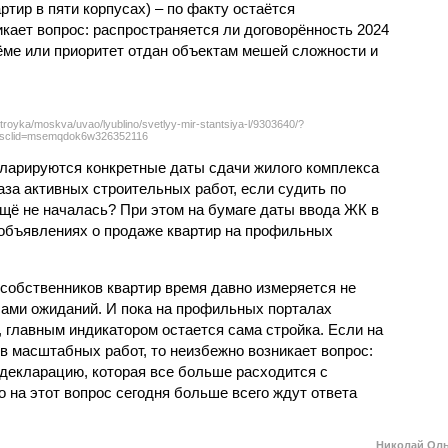
тир в пяти корпусах) – по факту остаётся
кает вопрос: распространяется ли договорённость 2024
ёме или приоритет отдан объектам мешей сложности и
troyka/moskva/uvao/lyublino/svetlyy-mir-stantsiya-l/9303640/?
sclid=msemqdok6w326352116
екларируются конкретные даты сдачи жилого комплекса
фаза активных строительных работ, если судить по
ещё не началась? При этом на бумаге даты ввода ЖК в
объявлениях о продаже квартир на профильных
собственников квартир время давно измеряется не
ами ожиданий. И пока на профильных порталах
 главным индикатором остается сама стройка. Если на
в масштабных работ, то неизбежно возникает вопрос:
 декларацию, которая все больше расходится с
на этот вопрос сегодня больше всего ждут ответа
Николай Ол