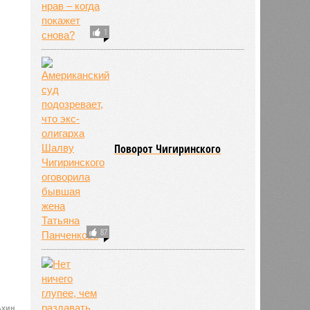
Последние времена
1
Поворот Чигиринского
ьхин