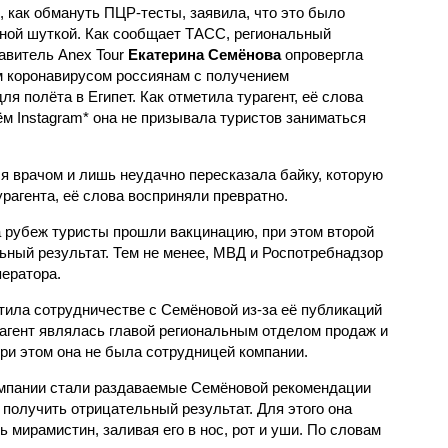
, как обмануть ПЦР-тесты, заявила, что это было
ной шуткой. Как сообщает ТАСС, региональный
авитель Anex Tour
Екатерина Семёнова
опровергла
коронавирусом россиянам с получением
я полёта в Египет. Как отметила турагент, её слова
ём Instagram* она не призывала туристов заниматься
я врачом и лишь неудачно пересказала байку, которую
рагента, её слова восприняли превратно.
а рубеж туристы прошли вакцинацию, при этом второй
ьный результат. Тем не менее, МВД и Роспотребнадзор
ператора.
тила сотрудничестве с Семёновой из-за её публикаций
рагент являлась главой региональным отделом продаж и
ри этом она не была сотрудницей компании.
омпании стали раздаваемые Семёновой рекомендации
 получить отрицательный результат. Для этого она
 мирамистин, заливая его в нос, рот и уши. По словам