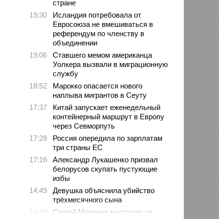
стране
19:30
Исландия потребовала от
Евросоюза не вмешиваться в
референдум по членству в
объединении
19:06
Ставшего мемом американца
Уолкера вызвали в миграционную
службу
18:52
Марокко опасается нового
наплыва мигрантов в Сеуту
17:37
Китай запускает еженедельный
контейнерный маршрут в Европу
через Севморпуть
17:28
Россия опередила по зарплатам
три страны ЕС
17:16
Александр Лукашенко призвал
белорусов скупать пустующие
избы
14:49
Девушка объяснила убийство
трёхмесячного сына
14:40
Сергей Миронов выступил за