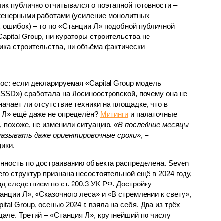
ик публично отчитывался о поэтапной готовности –
нженерными работами (усиление монолитных
 ошибок) – то по «Станции Л» подобной публичной
apital Group, ни кураторы строительства не
ка строительства, ни объёма фактически
с: если декларируемая «Capital Group модель
SSD») сработала на Лосиноостровской, почему она не
ачает ли отсутствие техники на площадке, что в
и Л» ещё даже не определён?
Митинги
и палаточные
х, похоже, не изменили ситуацию.
«В последние месяцы
называть даже ориентировочные сроки»
, –
ики.
нность по достраиванию объекта распределена. Seven
его структур признана несостоятельной ещё в 2024 году,
 следствием по ст. 200.3 УК РФ. Достройку
нции Л», «Сказочного леса» и «В стремлении к свету»,
tal Group, осенью 2024 г. взяла на себя. Два из трёх
даче. Третий – «Станция Л», крупнейший по числу