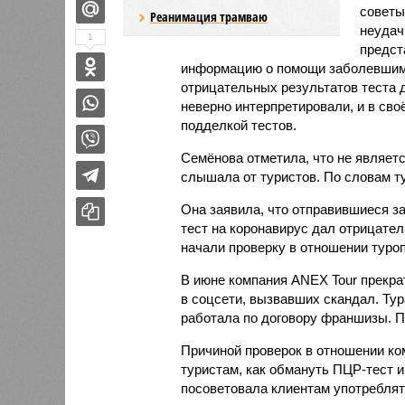
советы
Реанимация трамваю
неудач
1
предст
информацию о помощи заболевшим 
отрицательных результатов теста дл
неверно интерпретировали, и в сво
подделкой тестов.
Семёнова отметила, что не являетс
слышала от туристов. По словам ту
Она заявила, что отправившиеся з
тест на коронавирус дал отрицател
начали проверку в отношении туро
В июне компания ANEX Tour прекра
в соцсети, вызвавших скандал. Ту
работала по договору франшизы. П
Причиной проверок в отношении к
туристам, как обмануть ПЦР-тест и
посоветовала клиентам употреблять