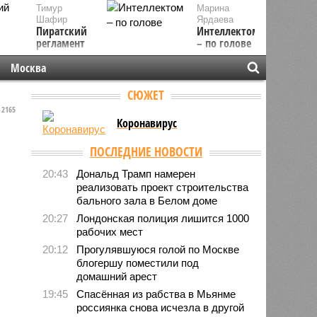
Тимур
Марина
Шафир
Ярдаева
Пиратский
Интеллектом
регламент
– по голове
Москва
СЮЖЕТ
2165
Коронавирус
ПОСЛЕДНИЕ НОВОСТИ
20:43
Дональд Трамп намерен
реализовать проект строительства
бального зала в Белом доме
20:27
Лондонская полиция лишится 1000
рабочих мест
20:12
Прогулявшуюся голой по Москве
блогершу поместили под
домашний арест
19:45
Спасённая из рабства в Мьянме
россиянка снова исчезла в другой