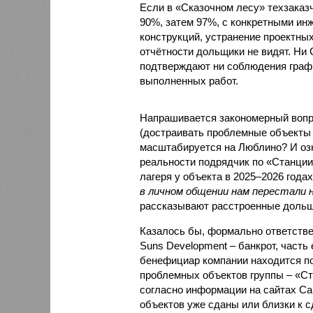
Если в «Сказочном лесу» техзаказч
90%, затем 97%, с конкретными и
конструкций, устранение проектных
отчётности дольщики не видят. Ни C
подтверждают ни соблюдения графи
выполненных работ.
Напрашивается закономерный вопро
(достраивать проблемные объекты 
масштабируется на Люблино? И озн
реальности подрядчик по «Станци
лагеря у объекта в 2025–2026 года
в личном общении нам перестали 
рассказывают расстроенные дольщ
Казалось бы, формально ответстве
Suns Development – банкрот, часть 
бенефициар компании находится под
проблемных объектов группы – «Ста
согласно информации на сайтах Capi
объектов уже сданы или близки к с