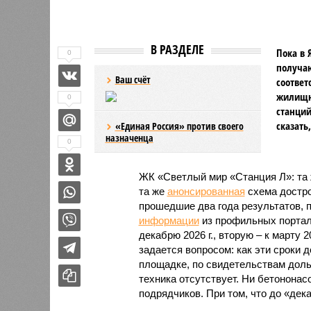
В РАЗДЕЛЕ
Пока в 
0
получаю
Ваш счёт
соответ
жилищно
0
станций
сказать
«Единая Россия» против своего
назначенца
0
ЖК «Светлый мир «Станция Л»: та 
та же
анонсированная
схема дострой
прошедшие два года результатов, п
информации
из профильных портал
декабрю 2026 г., вторую – к марту 2
задается вопросом: как эти сроки
площадке, по свидетельствам доль
техника отсутствует. Ни бетононас
подрядчиков. При том, что до «дек