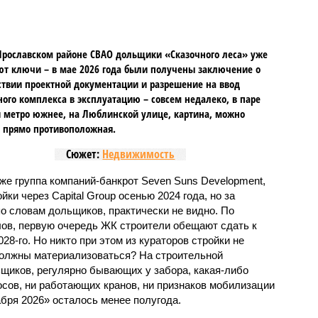
Ярославском районе СВАО дольщики «Сказочного леса» уже
т ключи – в мае 2026 года были получены заключение о
ствии проектной документации и разрешение на ввод
го комплекса в эксплуатацию – совсем недалеко, в паре
 метро южнее, на Люблинской улице, картина, можно
, прямо противоположная.
Сюжет:
Недвижимость
же группа компаний-банкрот Seven Suns Development,
ки через Capital Group осенью 2024 года, но за
о словам дольщиков, практически не видно. По
ов, первую очередь ЖК строители обещают сдать к
028-го. Но никто при этом из кураторов стройки не
 должны материализоваться? На строительной
щиков, регулярно бывающих у забора, какая-либо
осов, ни работающих кранов, ни признаков мобилизации
абря 2026» осталось менее полугода.