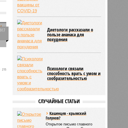
«Вектор» подал заявку на
регистрацию еще одной
вакцины от COVID-19
1917
0
Диетологи рассказали о
пользе ананаса для
215
похудения
ь
Психологи связали
способность врать с умом и
сообразительностью