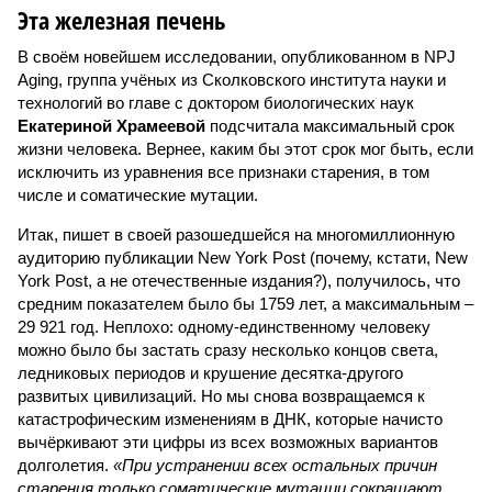
Эта железная печень
В своём новейшем исследовании, опубликованном в NPJ
Aging, группа учёных из Сколковского института науки и
технологий во главе с доктором биологических наук
Екатериной Храмеевой
подсчитала максимальный срок
жизни человека. Вернее, каким бы этот срок мог быть, если
исключить из уравнения все признаки старения, в том
числе и соматические мутации.
Итак, пишет в своей разошедшейся на многомиллионную
аудиторию публикации New York Post (почему, кстати, New
York Post, а не отечественные издания?), получилось, что
средним показателем было бы 1759 лет, а максимальным –
29 921 год. Неплохо: одному-единственному человеку
можно было бы застать сразу несколько концов света,
ледниковых периодов и крушение десятка-другого
развитых цивилизаций. Но мы снова возвращаемся к
катастрофическим изменениям в ДНК, которые начисто
вычёркивают эти цифры из всех возможных вариантов
долголетия.
«При устранении всех остальных причин
старения только соматические мутации сокращают