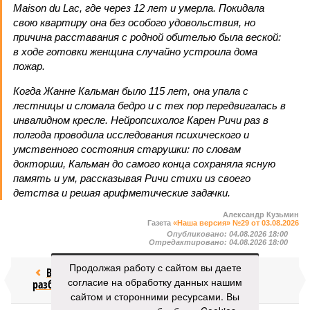
Maison du Lac, где через 12 лет и умерла. Покидала
свою квартиру она без особого удовольствия, но
причина расставания с родной обителью была веской:
в ходе готовки женщина случайно устроила дома
пожар.
Когда Жанне Кальман было 115 лет, она упала с
лестницы и сломала бедро и с тех пор передвигалась в
инвалидном кресле. Нейропсихолог Карен Ричи раз в
полгода проводила исследования психического и
умственного состояния старушки: по словам
докторши, Кальман до самого конца сохраняла ясную
память и ум, рассказывая Ричи стихи из своего
детства и решая арифметические задачки.
Александр Кузьмин
Газета
«Наша версия» №29 от 03.08.2026
Опубликовано:
04.08.2026 18:00
Отредактировано:
04.08.2026 18:00
Продолжая работу с сайтом вы даете
Воры без
Последние
согласие на обработку данных нашим
разбора
времена
сайтом и сторонними ресурсами. Вы