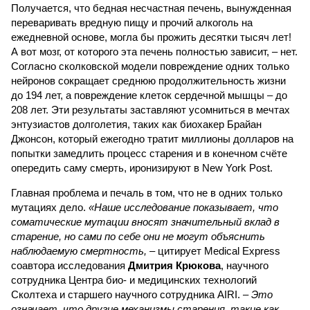
Получается, что бедная несчастная печень, вынужденная
переваривать вредную пищу и прочий алкоголь на
ежедневной основе, могла бы прожить десятки тысяч лет!
А вот мозг, от которого эта печень полностью зависит, – нет.
Согласно сколковской модели повреждение одних только
нейронов сокращает среднюю продолжительность жизни
до 194 лет, а повреждение клеток сердечной мышцы – до
208 лет. Эти результаты заставляют усомниться в мечтах
энтузиастов долголетия, таких как биохакер Брайан
Джонсон, который ежегодно тратит миллионы долларов на
попытки замедлить процесс старения и в конечном счёте
опередить саму смерть, иронизируют в New York Post.
Главная проблема и печаль в том, что не в одних только
мутациях дело.
«Наше исследование показывает, что
соматические мутации вносят значительный вклад в
старение, но сами по себе они не могут объяснить
наблюдаемую смертность, –
цитирует Medical Express
соавтора исследования
Дмитрия Крюкова
, научного
сотрудника Центра био- и медицинских технологий
Сколтеха и старшего научного сотрудника AIRI. –
Это
означает, что другие механизмы старения, такие как