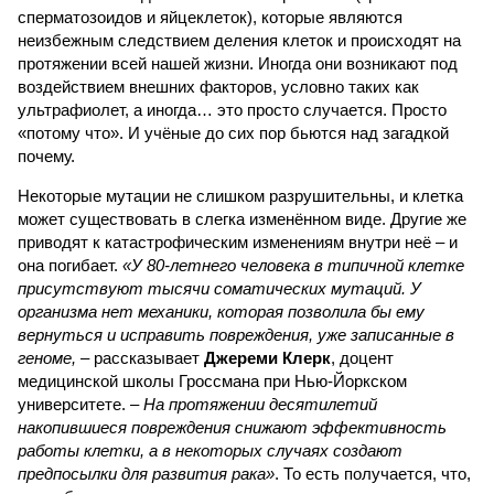
сперматозоидов и яйцеклеток), которые являются
неизбежным следствием деления клеток и происходят на
протяжении всей нашей жизни. Иногда они возникают под
воздействием внешних факторов, условно таких как
ультрафиолет, а иногда… это просто случается. Просто
«потому что». И учёные до сих пор бьются над загадкой
почему.
Некоторые мутации не слишком разрушительны, и клетка
может существовать в слегка изменённом виде. Другие же
приводят к катастрофическим изменениям внутри неё – и
она погибает.
«У 80-летнего человека в типичной клетке
присутствуют тысячи соматических мутаций. У
организма нет механики, которая позволила бы ему
вернуться и исправить повреждения, уже записанные в
геноме,
– рассказывает
Джереми Клерк
, доцент
медицинской школы Гроссмана при Нью-Йоркском
университете.
– На протяжении десятилетий
накопившиеся повреждения снижают эффективность
работы клетки, а в некоторых случаях создают
предпосылки для развития рака»
. То есть получается, что,