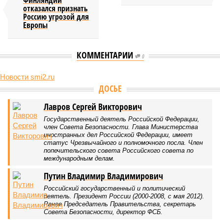
Финляндии
отказался признать
Россию угрозой для
Европы
КОММЕНТАРИИ
0
Новости smi2.ru
Версия
//
Конфликт
//
В нескольких станциях от уже сданного
«Сказочного леса» пайщики ЖК «Станция Л» продолжают ждать от
компании Capital Group начала реальной достройки
428
«Станция ожидания» для дольщиков
В нескольких станциях от уже сданного «Сказочного
леса» пайщики ЖК «Станция Л» продолжают ждать от
компании Capital Group начала реальной достройки