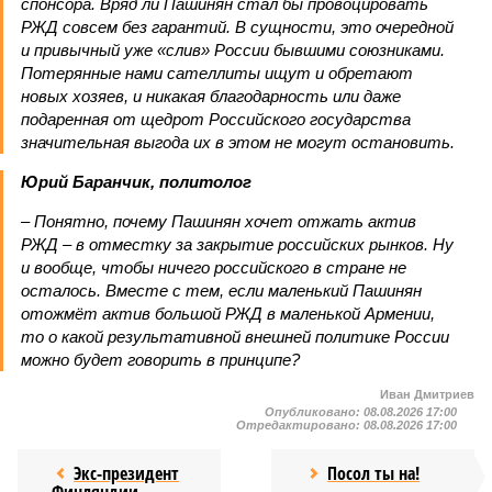
спонсора. Вряд ли Пашинян стал бы провоцировать
РЖД совсем без гарантий. В сущности, это очередной
и привычный уже «слив» России бывшими союзниками.
Потерянные нами сателлиты ищут и обретают
новых хозяев, и никакая благодарность или даже
подаренная от щедрот Российского государства
значительная выгода их в этом не могут остановить.
Юрий Баранчик, политолог
– Понятно, почему Пашинян хочет отжать актив
РЖД – в отместку за закрытие российских рынков. Ну
и вообще, чтобы ничего российского в стране не
осталось. Вместе с тем, если маленький Пашинян
отожмёт актив большой РЖД в маленькой Армении,
то о какой результативной внешней политике России
можно будет говорить в принципе?
Иван Дмитриев
Опубликовано:
08.08.2026 17:00
Отредактировано:
08.08.2026 17:00
Экс-президент
Посол ты на!