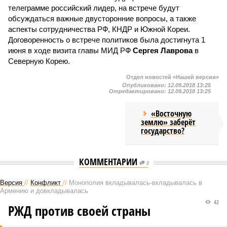
телеграмме российский лидер, на встрече будут
обсуждаться важные двусторонние вопросы, а также
аспекты сотрудничества РФ, КНДР и Южной Кореи.
Договоренность о встрече политиков была достигнута 1
июня в ходе визита главы МИД РФ
Сергея Лаврова
в
Северную Корею.
Отдел новостей «Нашей версии»
Опубликовано:
12.09.2018 13:25
Отредактировано:
12.09.2018 13:25
«Восточную
землю» заберёт
государство?
КОММЕНТАРИИ
0
Версия
//
Конфликт
//
Монополия вкладывалась-вкладывалась в
Армению и довкладывалась
42
РЖД против своей страны