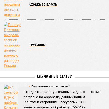
объектам мешей сложности и меньшего масштаба?
Источник: https://avaho.ru/novostroyka/moskva/uvao/lyublino/svetlyy-mir-
stantsiya-l/9303640/?ysclid=msemqdok6w326352116
Если да, то на каком основании декларируются конкретные
даты сдачи жилого комплекса (декабрь 2026 – март 2028),
если фаза активных строительных работ, если судить по
отсутствию техники на площадке, ещё не началась? При
этом на бумаге даты ввода ЖК в строй продолжают
фигурировать
в объявлениях о продаже квартир на
профильных порталах.
Для почти четырёх тысяч будущих собственников квартир
время давно измеряется не календарём, а очередными
переносами ожиданий. И пока на профильных порталах
продолжают указывать даты сдачи, главным индикатором
остается сама стройка. Если на ней по-прежнему не видно
признаков масштабных работ, то неизбежно возникает
Продолжая работу с сайтом вы даете
вопрос: не превращаются ли сроки ввода в декларацию,
согласие на обработку данных нашим
которая все больше расходится с реальным положением
сайтом и сторонними ресурсами. Вы
дел? Именно на этот вопрос сегодня больше всего ждут
можете запретить обработку Cookies в