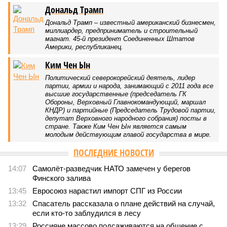
В нескольких станциях от уже сданного «Сказочного леса» пайщики ЖК
«Станция Л» продолжают ждать от компании Capital Group начала
реальной достройки (изображение сгенерировано ИИ)
Пока в Ярославском районе СВАО дольщики «Сказочного леса»
уже получают ключи – в мае 2026 года были получены
заключение о соответствии проектной документации и
разрешение на ввод жилищного комплекса в эксплуатацию –
совсем недалеко, в паре станций метро южнее, на Люблинской
улице, картина, можно сказать, прямо противоположная.
Сюжет:
Недвижимость
ЖК «Светлый мир «Станция Л»: та же группа компаний-
банкрот Seven Suns Development, та же
анонсированная
схема достройки через Capital Group осенью 2024 года, но
за прошедшие два года результатов, по словам дольщиков,
практически не видно. По
информации
из профильных
порталов, первую очередь ЖК строители обещают сдать к
декабрю 2026 г., вторую – к марту 2028-го. Но никто при
этом из кураторов стройки не задается вопросом: как эти