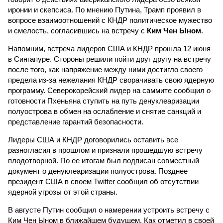
иронии и скепсиса. По мнению Путина, Трамп проявил в
вопросе взаимоотношений с КНДР политическое мужество
и смелость, согласившись на встречу с
Ким Чен Ыном
.
Напомним, встреча лидеров США и КНДР прошла 12 июня
в Сингапуре. Стороны решили пойти друг другу на встречу
после того, как напряжение между ними достигло своего
предела из-за нежелания КНДР сворачивать свою ядерную
программу. Северокорейский лидер на саммите сообщил о
готовности Пхеньяна ступить на путь денуклеаризации
полуострова в обмен на ослабление и снятие санкций и
представление гарантий безопасности.
Лидеры США и КНДР договорились оставить все
разногласия в прошлом и признали прошедшую встречу
плодотворной. По ее итогам был подписан совместный
документ о денуклеаризации полуострова. Позднее
президент США в своем Twitter сообщил об отсутствии
ядерной угрозы от этой страны.
В августе Путин сообщил о намерении устроить встречу с
Ким Чен Ыном в ближайшем будущем. Как отметил в своей