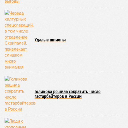
что в реальности подрядчик по «Станции Л» ещё даже не
определён?
Митинги
и палаточные лагеря у объекта в
2025–2026 годах, похоже, не изменили ситуацию.
«В
последние месяцы в личном общении нам перестали
называть даже ориентировочные сроки»
, – рассказывают
расстроенные дольщики.
Казалось бы, формально ответственность по
достраиванию объекта распределена. Seven Suns
Development – банкрот, часть его структур признана
несостоятельной ещё в 2024 году, бенефициар компании
находится под следствием по ст. 200.3 УК РФ. Достройку
проблемных объектов группы – «Станции Л», «Сказочного
леса» и «В стремлении к свету», согласно информации на
сайтах Capital Group, осенью 2024 г. взяла на себя. Два из
трёх объектов уже сданы или близки к сдаче. Третий –
«Станция Л», крупнейший по числу пострадавших
дольщиков (3908 квартир в пяти корпусах) – по факту
остаётся стройплощадкой без стройки. Возникает вопрос:
распространяется ли договорённость 2024 года на
«Станцию Л» в полном объёме или приоритет отдан