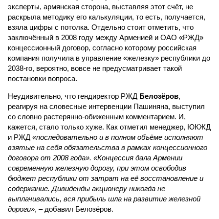
эксперты, армянская сторона, выставляя этот счёт, не
раскрыла методику его калькуляции, то есть, получается,
взяла цифры с потолка. Отдельно стоит отметить, что
заключённый в 2008 году между Арменией и ОАО «РЖД»
концессионный договор, согласно которому российская
компания получила в управление «железку» республики до
2038-го, вероятно, вовсе не предусматривает такой
постановки вопроса.
Неудивительно, что гендиректор РЖД
Белозёров
,
реагируя на словесные интервенции Пашиняна, выступил
со словно растерянно-обиженным комментарием. И,
кажется, стало только хуже. Как отметил менеджер, ЮКЖД
и РЖД
«последовательно и в полном объёме исполняют
взятые на себя обязательства в рамках концессионного
договора от 2008 года». «Концессия дала Армении
современную железную дорогу, при этом освободив
бюджет республики от затрат на её восстановление и
содержание. Дивиденды акционеру никогда не
выплачивались, вся прибыль шла на развитие железной
дороги»
, – добавил Белозёров.