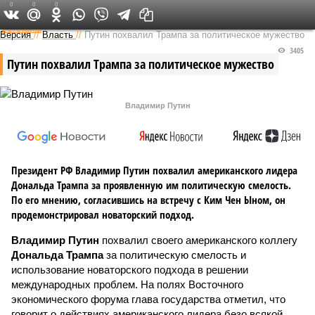
0
0
0
Федеральный выпуск
Версия
//
Власть
//
Путин похвалил Трампа за политическое мужество
3405
Путин похвалил Трампа за политическое мужество
Владимир Путин
Президент РФ Владимир Путин похвалил американского лидера
Дональда Трампа за проявленную им политическую смелость.
По его мнению, согласившись на встречу с Ким Чен Ыном, он
продемонстрировал новаторский подход.
Владимир Путин
похвалил своего американского коллегу
Дональда Трампа
за политическую смелость и
использование новаторского подхода в решении
международных проблем. На полях Восточного
экономического форума глава государства отметил, что
говорит о действиях американского лидера безо всякой