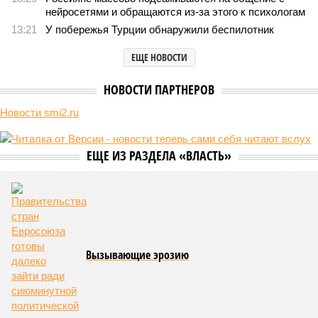
сроки должны материализоваться? На строительной
площадке, по свидетельствам дольщиков, регулярно
бывающих у забора, какая-либо техника отсутствует. Ни
бетононасосов, ни работающих кранов, ни признаков
мобилизации подрядчиков. При том, что до «декабря 2026»
осталось менее полугода.
Если в «Сказочном лесу» техзаказчик публично
отчитывался о поэтапной готовности – 90%, затем 97%, с
конкретными инженерными работами (усиление
монолитных конструкций, устранение проектных ошибок) –
то по «Станции Л» подобной публичной отчётности
дольщики не видят. Ни Capital Group, ни кураторы
строительства не подтверждают ни соблюдения графика
строительства, ни объёма фактически выполненных работ.
Напрашивается закономерный вопрос: если
декларируемая «Capital Group модель (достраивать
проблемные объекты SSD») сработала на
Лосиноостровской, почему она не масштабируется на
Люблино? И означает ли отсутствие техники на площадке,