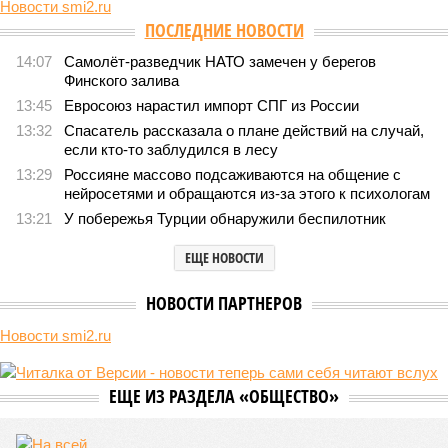
Новости smi2.ru
Версия
//
Конфликт
//
В нескольких станциях от уже сданного
«Сказочного леса» пайщики ЖК «Станция Л» продолжают ждать от
компании Capital Group начала реальной достройки
445
«Станция ожидания» для дольщиков
В нескольких станциях от уже сданного «Сказочного
леса» пайщики ЖК «Станция Л» продолжают ждать от
компании Capital Group начала реальной достройки