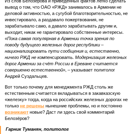
Из слов Белозёрова и приведённых фактов легко сделать
вывод о том, что ОАО «РЖД» занималось в Армении не
деловой активностью, а сугубой благотворительностью, не
инвестировало, а раздавало пожертвования, не
зарабатывало само, а давало зарабатывать другим и,
выходит, никак не гарантировало собственные интересы.
«Пока самая популярная в Армении точка зрения по
поводу будущего железных дорог рес­публики –
национализировать пути сообщения и, естественно,
ничего РЖД не компенсировать. Модернизация железных
дорог Армении за счёт России в Ереване считается
совершенно естественной»
, – указывает политолог
Андрей Суздальцев.
Вот только почему для менеджмента РЖД столь же
естественным считается вкладываться в закавказскую
«железку» тогда, когда на российских железных дорогах не
только
не решены
нынешние проблемы, но и постоянно
возникают
новые? Даст ли здесь свой комментарий
Белозёров?
Гарник Туманян, политолог