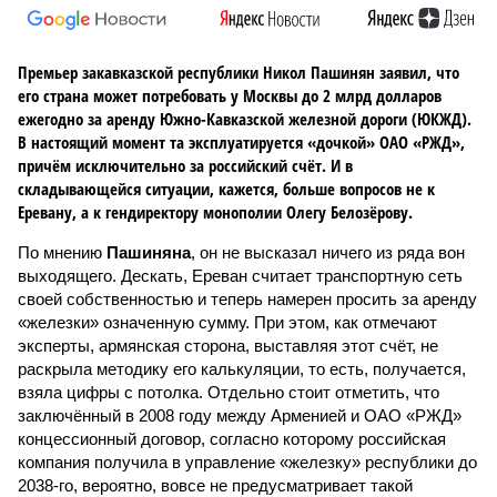
Премьер закавказской республики Никол Пашинян заявил, что
его страна может потребовать у Москвы до 2 млрд долларов
ежегодно за аренду Южно-Кавказской железной дороги (ЮКЖД).
В настоящий момент та эксплуатируется «дочкой» ОАО «РЖД»,
причём исключительно за российский счёт. И в
складывающейся ситуации, кажется, больше вопросов не к
Еревану, а к гендиректору монополии Олегу Белозёрову.
По мнению
Пашиняна
, он не высказал ничего из ряда вон
выходящего. Дескать, Ереван считает транспортную сеть
своей собственностью и теперь намерен просить за аренду
«железки» означенную сумму. При этом, как отмечают
эксперты, армянская сторона, выставляя этот счёт, не
раскрыла методику его калькуляции, то есть, получается,
взяла цифры с потолка. Отдельно стоит отметить, что
заключённый в 2008 году между Арменией и ОАО «РЖД»
концессионный договор, согласно которому российская
компания получила в управление «железку» республики до
2038-го, вероятно, вовсе не предусматривает такой