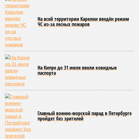
В нескольких станциях от уже сданного «Сказочного леса» пайщики ЖК
«Станция Л» продолжают ждать от компании Capital Group начала
реальной достройки (изображение сгенерировано ИИ)
Пока в Ярославском районе СВАО дольщики «Сказочного леса»
уже получают ключи – в мае 2026 года были получены
заключение о соответствии проектной документации и
разрешение на ввод жилищного комплекса в эксплуатацию –
совсем недалеко, в паре станций метро южнее, на Люблинской
улице, картина, можно сказать, прямо противоположная.
Сюжет:
Недвижимость
ЖК «Светлый мир «Станция Л»: та же группа компаний-
банкрот Seven Suns Development, та же
анонсированная
схема достройки через Capital Group осенью 2024 года, но
за прошедшие два года результатов, по словам дольщиков,
практически не видно. По
информации
из профильных