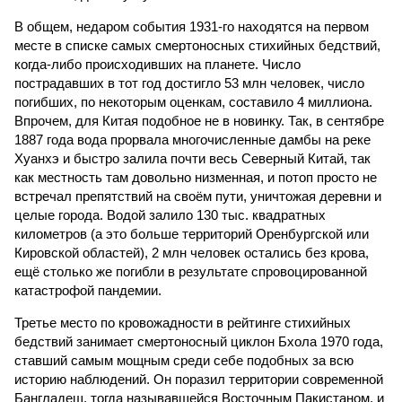
В общем, недаром события 1931-го находятся на первом
месте в списке самых смертоносных стихийных бедствий,
когда-либо происходивших на планете. Число
пострадавших в тот год достигло 53 млн человек, число
погибших, по некоторым оценкам, составило 4 миллиона.
Впрочем, для Китая подобное не в новинку. Так, в сентябре
1887 года вода прорвала многочисленные дамбы на реке
Хуанхэ и быстро залила почти весь Северный Китай, так
как местность там довольно низменная, и потоп просто не
встречал препятствий на своём пути, уничтожая деревни и
целые города. Водой залило 130 тыс. квадратных
километров (а это больше территорий Оренбургской или
Кировской областей), 2 млн человек остались без крова,
ещё столько же погибли в результате спровоцированной
катастрофой пандемии.
Третье место по кровожадности в рейтинге стихийных
бедствий занимает смертоносный циклон Бхола 1970 года,
ставший самым мощным среди себе подобных за всю
историю наблюдений. Он поразил территории современной
Бангладеш, тогда называвшейся Восточным Пакистаном, и