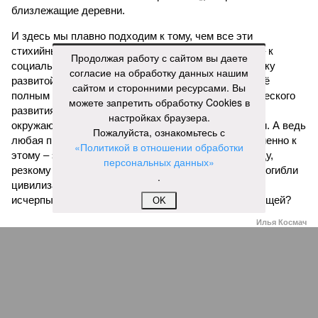
близлежащие деревни.
И здесь мы плавно подходим к тому, чем все эти
стихийные бедствия могут закончиться. А именно – к
Продолжая работу с сайтом вы даете
социальному коллапсу, то есть фактическому упадку
согласие на обработку данных нашим
развитой цивилизации, зачастую с последующим её
сайтом и сторонними ресурсами. Вы
полным уничтожением. Среди причин такого трагического
можете запретить обработку Cookies в
развития событий учёные называют деградацию
настройках браузера.
окружающей среды, истощение ресурсов и болезни. А ведь
Пожалуйста, ознакомьтесь с
любая природная катастрофа непременно ведёт именно к
«Политикой в отношении обработки
этому – экономическому кризису, эпидемиям, голоду,
персональных данных»
резкому сокращению численности населения. Так погибли
.
цивилизации шумеров, майя, кхмеров – список не
исчерпывающий. Какая цивилизация будет следующей?
OK
Илья Космач
Газета
«Наша версия» №29 от 03.08.2026
Опубликовано:
05.08.2026 13:00
Отредактировано:
05.08.2026 13:00
Возраст
Инфантино
бессмертия
отступил и объявил
об отказе ФИФА от