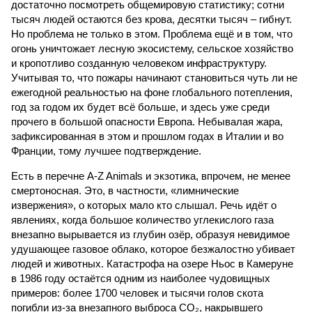
достаточно посмотреть общемировую статистику; сотни
тысяч людей остаются без крова, десятки тысяч – гибнут.
Но проблема не только в этом. Проблема ещё и в том, что
огонь уничтожает лесную экосистему, сельское хозяйство
и кропотливо созданную человеком инфраструктуру.
Учитывая то, что пожары начинают становиться чуть ли не
ежегодной реальностью на фоне глобального потепления,
год за годом их будет всё больше, и здесь уже среди
прочего в большой опасности Европа. Небывалая жара,
зафиксированная в этом и прошлом годах в Италии и во
Франции, тому лучшее подтверждение.
Есть в перечне A-Z Animals и экзотика, впрочем, не менее
смертоносная. Это, в частности, «лимнические
извержения», о которых мало кто слышал. Речь идёт о
явлениях, когда большое количество углекислого газа
внезапно вырывается из глубин озёр, образуя невидимое
удушающее газовое облако, которое безжалостно убивает
людей и животных. Катастрофа на озере Ньос в Камеруне
в 1986 году остаётся одним из наиболее чудовищных
примеров: более 1700 человек и тысячи голов скота
погибли из-за внезапного выброса CO₂, накрывшего