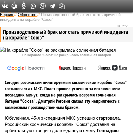
0
0
0
Федеральный выпуск
Версия
//
Общество
//
Производственный брак мог стать причиной
инцидента на корабле "Союз"
2350
Производственный брак мог стать причиной инцидента
на корабле "Союз"
На корабле "Союз" не раскрылась солнечная батарея
Сегодня российский пилотируемый космический корабль "Союз"
состыковался с МКС. Полет прошел успешно за исключением
последних минут, когда не раскрылась вовремя солнечная
батарея "Союза". Дмитрий Рогозин связал эту неприятность с
возможным производственным браком.
Юбилейная, 45-я экспедиция МКС успешно стартовала.
Российский космический корабль "Союз" доставил на
орбитальную станцию долгожданную смену
Геннадию