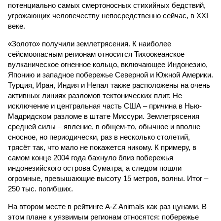
потенциально самых смертоносных стихийных бедствий,
угрожающих человечеству непосредственно сейчас, в XXI
веке.
«Золото» получили землетрясения. К наиболее
сейсмоопасным регионам относится Тихоокеанское
вулканическое огненное кольцо, включающее Индонезию,
Японию и западное побережье Северной и Южной Америки.
Турция, Иран, Индия и Непал также расположены на очень
активных линиях разломов тектонических плит. Не
исключение и центральная часть США – причина в Нью-
Мадридском разломе в штате Миссури. Землетрясения
средней силы – явление, в общем-то, обычное и вполне
сносное, но периодически, раз в несколько столетий,
трясёт так, что мало не покажется никому. К примеру, в
самом конце 2004 года бахнуло близ побережья
индонезийского острова Суматра, а следом пошли
огромные, превышающие высоту 15 метров, волны. Итог –
250 тыс. погибших.
На втором месте в рейтинге A-Z Animals как раз цунами. В
этом плане к уязвимым регионам относятся: побережье