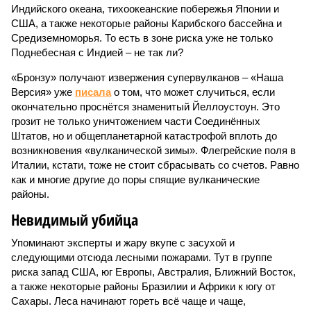
Индийского океана, тихо­океанские побережья Японии и
США, а также некоторые районы Карибского бассейна и
Средиземноморья. То есть в зоне риска уже не только
Поднебесная с Индией – не так ли?
«Бронзу» получают извержения супервулканов – «Наша
Версия» уже
писала
о том, что может случиться, если
окончательно проснётся знаменитый Йеллоустоун. Это
грозит не только уничтожением части Соединённых
Штатов, но и общепланетарной катастрофой вплоть до
возникновения «вулканической зимы». Флегрейские поля в
Италии, кстати, тоже не стоит сбрасывать со счетов. Равно
как и многие другие до поры спящие вулканические
районы.
Невидимый убийца
Упоминают эксперты и жару вкупе с засухой и
следующими отсюда лесными пожарами. Тут в группе
риска запад США, юг Европы, Австралия, Ближний Восток,
а также некоторые районы Бразилии и Африки к югу от
Сахары. Леса начинают гореть всё чаще и чаще,