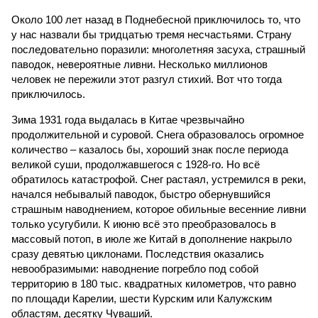
Около 100 лет назад в Поднебесной приключилось то, что
у нас назвали бы тридцатью тремя несчастьями. Страну
последовательно поразили: многолетняя засуха, страшный
паводок, невероятные ливни. Несколько миллионов
человек не пережили этот разгул стихий. Вот что тогда
приключилось.
Зима 1931 года выдалась в Китае чрезвычайно
продолжительной и суровой. Снега образовалось огромное
количество – казалось бы, хороший знак после периода
великой суши, продолжавшегося с 1928-го. Но всё
обратилось катастрофой. Снег растаял, устремился в реки,
начался небывалый паводок, быстро обернувшийся
страшным наводнением, которое обильные весенние ливни
только усугубили. К июню всё это преобразовалось в
массовый потоп, в июле же Китай в дополнение накрыло
сразу девятью циклонами. Последствия оказались
невообразимыми: наводнение погребло под собой
территорию в 180 тыс. квадратных километров, что равно
по площади Карелии, шести Курским или Калужским
областям, десятку Чуваший.