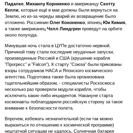
Падалке
,
Михаилу Корниенко
и американцу
Скотту
Келли
, которые ещё в мае должны были вернуться на
Землю, но из-за череды аварий их возвращение было
отложено. Россиянин
Олег Кононенко
, японец
Юи Кимия
,
а также американец
Челл Линдгрен
проведут на орбите
около полугода.
Минувшая ночь стала в ЦУПе достаточно нервной.
Причиной тому стали последние неудачные запуски,
произведенные Россией и США (крушение корабля
"Прогресс" и "Falcon"). К старту "Союза" были прикованы
взоры сотрудников НАСА и Японского космического
агентства. Подготовка также была организована
тщательнейшим образом, - специалисты Роскосмоса
несколько раз проверяли модули корабля, чтобы
исключить каких-либо инцидентов. Накануне старта
космонавты поблагодарили российскую сторону за такое
внимание к безопасности полета.
Впрочем, избежать незначительной (если так можно
выразиться по отношению к космической программе)
нештатной ситуации не удалось. Солнечная батарея