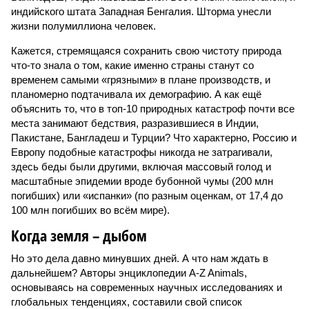
индийского штата Западная Бенгалия. Шторма унесли
жизни полумиллиона человек.
Кажется, стремящаяся сохранить свою чистоту природа
что-то знала о том, какие именно страны станут со
временем самыми «грязными» в плане производств, и
планомерно подтачивала их демографию. А как ещё
объяснить то, что в топ-10 природных катастроф почти все
места занимают бедствия, разразившиеся в Индии,
Пакистане, Бангладеш и Турции? Что характерно, Россию и
Европу подобные катастрофы никогда не затрагивали,
здесь беды были другими, включая массовый голод и
масштабные эпидемии вроде бубонной чумы (200 млн
погибших) или «испанки» (по разным оценкам, от 17,4 до
100 млн погибших во всём мире).
Когда земля – дыбом
Но это дела давно минувших дней. А что нам ждать в
дальнейшем? Авторы энциклопедии A-Z Animals,
основываясь на современных научных исследованиях и
глобальных тенденциях, составили свой список