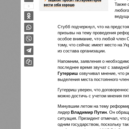
Также 
вести себя хорошо
0
любого
ведущи
Стубб подчеркнул, что на предст
призывы на тему проведения рефо
особое внимание, что любой член 
тому, что сейчас имеет место на У
из состава организации.
Напомним, заявления о необходим
последнее время звучат с завидно
Гутерриш
озвучивал мнение, что 
выделения места постоянного члена
Гутерриш уверен, что договоренно
можно достичь с учетом мнения пя
Минувшим летом на тему реформи
лидер
Владимир Путин
. Он обращ
ситуация. Президент отмечал, что
одним государством, поскольку та