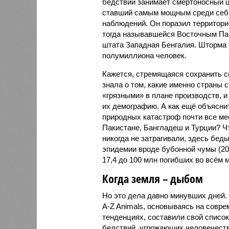
бедствий занимает смертоносный ц
ставший самым мощным среди себе
наблюдений. Он поразил территори
тогда называвшейся Восточным Пак
штата Западная Бенгалия. Шторма 
полумиллиона человек.
Кажется, стремящаяся сохранить с
знала о том, какие именно страны 
«грязными» в плане производств, 
их демографию. А как ещё объяснить
природных катастроф почти все ме
Пакистане, Бангладеш и Турции? Ч
никогда не затрагивали, здесь бе
эпидемии вроде бубонной чумы (200
17,4 до 100 млн погибших во всём м
Когда земля – дыбом
Но это дела давно минувших дней.
A-Z Animals, основываясь на совр
тенденциях, составили свой списо
бедствий, угрожающих человечеству