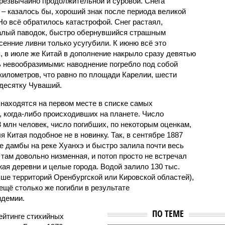
чрезвычайно продолжительной и суровой. Снега
 – казалось бы, хороший знак после периода великой
Но всё обратилось катастрофой. Снег растаял,
валый паводок, быстро обернувшийся страшным
енние ливни только усугубили. К июню всё это
, в июле же Китай в дополнение накрыло сразу девятью
 невообразимыми: наводнение погребло под собой
километров, что равно по площади Карелии, шести
десятку Чуваший.
 находятся на первом месте в списке самых
 когда-либо происходивших на планете. Число
3 млн человек, число погибших, по некоторым оценкам,
 Китая подобное не в новинку. Так, в сентябре 1887
е дамбы на реке Хуанхэ и быстро залила почти весь
 там довольно низменная, и потоп просто не встречал
жая деревни и целые города. Водой залило 130 тыс.
ьше территорий Оренбургской или Кировской областей),
 ещё столько же погибли в результате
ндемии.
ПО ТЕМЕ
ейтинге стихийных