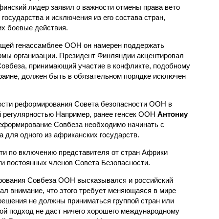
финский лидер заявил о важности отмены права вето
 государства и исключения из его состава стран,
х боевые действия.
оящей генассамблее ООН он намерен поддержать
рмы организации. Президент Финляндии акцентировал
Совбеза, принимающий участие в конфликте, подобному
краине, должен быть в обязательном порядке исключен
ости реформирования Совета безопасности ООН в
й регулярностью Например, ранее генсек ООН
Антониу
реформирование Совбеза необходимо начинать с
 для одного из африканских государств.
сти по включению представителя от стран Африки
ти постоянных членов Совета Безопасности.
рования Совбеза ООН высказывался и российский
ал внимание, что этого требует меняющаяся в мире
 решения не должны приниматься группой стран или
кой подход не даст ничего хорошего международному