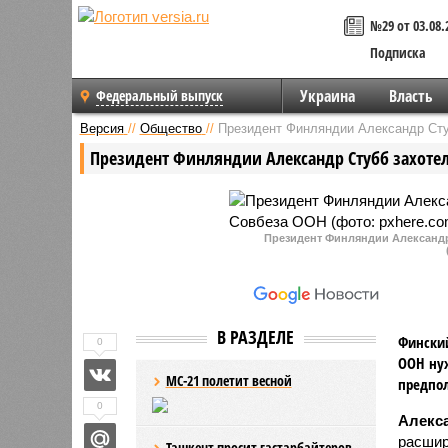
№29 от 03.08.
Подписка
Украина
Власть
Федеральный выпуск
Версия
//
Общество
//
Президент Финляндии Александр Сту
Президент Финляндии Александр Стубб захоте
Президент Финляндии Александр
В РАЗДЕЛЕ
Финский
0
ООН нуж
МС-21 полетит весной
предпол
0
Алекс
расшир
Ташкент просит гастарбайтеров