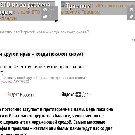
 ВТО из-за размера
Трампом
982
ндии
Президент Финляндии Александ
0
т Финляндии Александр
Стубб озвучил необычное
азался в центре
предложение. Он, в частности,
еству свой крутой нрав – когда покажет снова?
ического курьёза во
захотел пригласить
нельной дискуссии на
американского лидера Дональда
ой конференции по
Трампа вместе посетить сауну.
 крутой нрав – когда покажет снова?
ости.
овечеству свой крутой нрав – когда покажет снова?
(фото: АР-ТАСС)
 постоянно вступает в противоречие с нами. Ведь пока она
ся всё на планете держать в балансе, человечество не
о церемонится с окружающей средой. Самые массовые
офы в прошлом – какими они были? Какие ждут нас со дня
 и чем грозят?