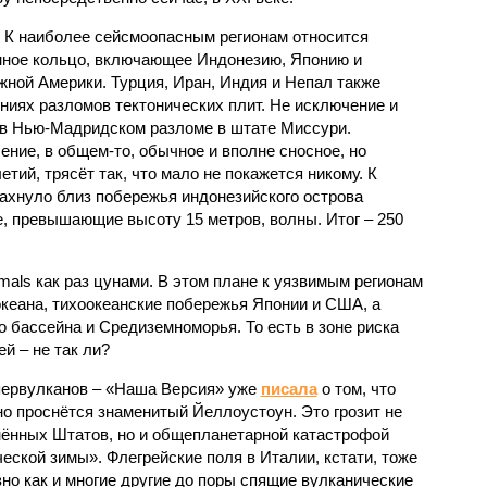
 К наиболее сейсмоопасным регионам относится
нное кольцо, включающее Индонезию, Японию и
ной Америки. Турция, Иран, Индия и Непал также
ниях разломов тектонических плит. Не исключение и
 в Нью-Мадридском разломе в штате Миссури.
ние, в общем-то, обычное и вполне сносное, но
етий, трясёт так, что мало не покажется никому. К
бахнуло близ побережья индонезийского острова
, превышающие высоту 15 метров, волны. Итог – 250
imals как раз цунами. В этом плане к уязвимым регионам
кеана, тихо­океанские побережья Японии и США, а
 бассейна и Средиземноморья. То есть в зоне риска
й – не так ли?
первулканов – «Наша Версия» уже
писала
о том, что
но проснётся знаменитый Йеллоустоун. Это грозит не
нённых Штатов, но и общепланетарной катастрофой
еской зимы». Флегрейские поля в Италии, кстати, тоже
вно как и многие другие до поры спящие вулканические