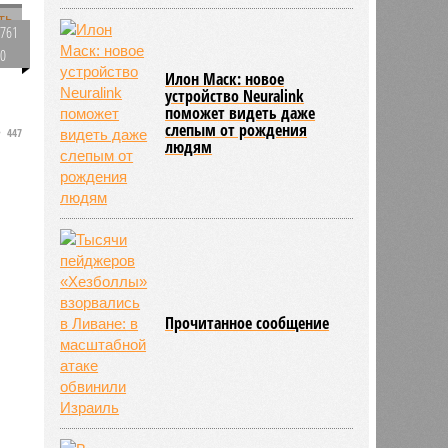
761
р
0
Илон Маск: новое
устройство Neuralink
поможет видеть даже
слепым от рождения
447
людям
Прочитанное сообщение