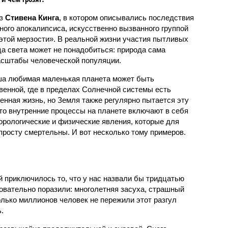
аз
Стивена Кинга
, в котором описывались последствия
ного апокалипсиса, искусственно вызванного группой
 этой мерзости». В реальной жизни участия пытливых
ца света может не понадобиться: природа сама
масштабы человеческой популяции.
ша любимая маленькая планета может быть
венной, где в пределах Солнечной системы есть
енная жизнь, но Земля также регулярно пытается эту
что внутренние процессы на планете включают в себя
орологические и физические явления, которые для
просту смертельны. И вот несколько тому примеров.
й приключилось то, что у нас назвали бы тридцатью
овательно поразили: многолетняя засуха, страшный
олько миллионов человек не пережили этот разгул
.