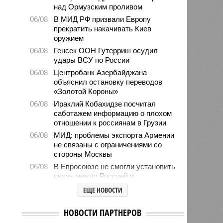
над Ормузским проливом
06/08
В МИД РФ призвали Европу
прекратить накачивать Киев
оружием
06/08
Генсек ООН Гутерриш осудил
удары ВСУ по России
06/08
Центробанк Азербайджана
объяснил остановку переводов
«Золотой Короны»
06/08
Ираклий Кобахидзе посчитал
саботажем информацию о плохом
отношении к россиянам в Грузии
06/08
МИД: проблемы экспорта Армении
не связаны с ограничениями со
стороны Москвы
06/08
В Евросоюзе не смогли установить
связь между Россией и
миграционным кризисом в Сеуте
ЕЩЕ НОВОСТИ
06/08
Ямпольская объяснила причины
проблем с поступлением в
НОВОСТИ ПАРТНЕРОВ
ведущие вузы страны