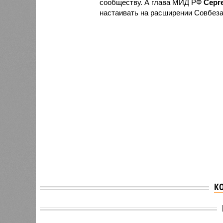
сообществу. А глава МИД РФ
Серг
настаивать на расширении Совбеза
К
Президент Финляндии
В Мюнх
Стубб выступил против
в слов