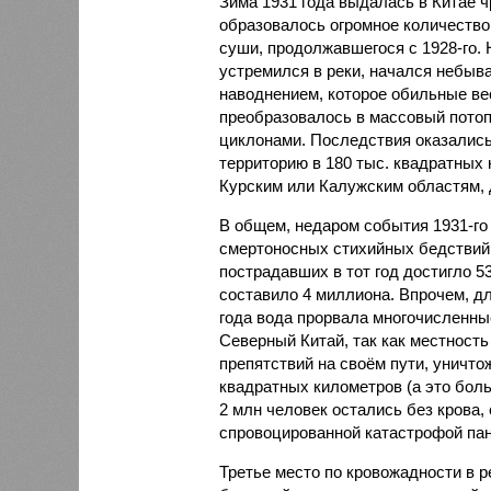
Зима 1931 года выдалась в Китае 
образовалось огромное количество
суши, продолжавшегося с 1928-го. 
устремился в реки, начался небы
наводнением, которое обильные вес
преобразовалось в массовый потоп
циклонами. Последствия оказались
территорию в 180 тыс. квадратных 
Курским или Калужским областям, 
В общем, недаром события 1931-го
смертоносных стихийных бедствий,
пострадавших в тот год достигло 5
составило 4 миллиона. Впрочем, для
года вода прорвала многочисленны
Северный Китай, так как местность
препятствий на своём пути, уничто
квадратных километров (а это бол
2 млн человек остались без крова,
спровоцированной катастрофой па
Третье место по кровожадности в р