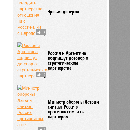
Эрозия доверия
14
Россия и Аргентина
подпишут договор о
стратегическом
партнерстве
10
Министр обороны Латвии
считает Россию
противником, а не
партнером
9