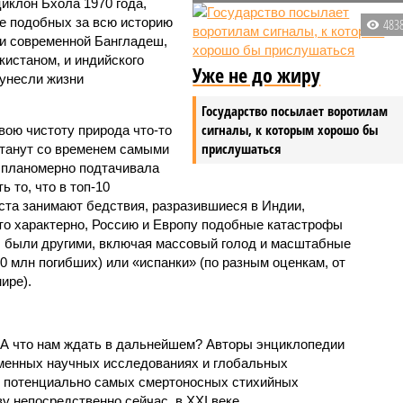
иклон Бхола 1970 года,
 подобных за всю историю
483
и современной Бангладеш,
истаном, и индийского
Уже не до жиру
унесли жизни
Государство посылает воротилам
сигналы, к которым хорошо бы
вою чистоту природа что-то
прислушаться
станут со временем самыми
и планомерно подтачивала
 то, что в топ-10
ста занимают бедствия, разразившиеся в Индии,
то характерно, Россию и Европу подобные катастрофы
ды были другими, включая массовый голод и масштабные
 млн погибших) или «испанки» (по разным оценкам, от
ире).
 А что нам ждать в дальнейшем? Авторы энциклопедии
еменных научных исследованиях и глобальных
к потенциально самых смертоносных стихийных
 непосредственно сейчас, в XXI веке.