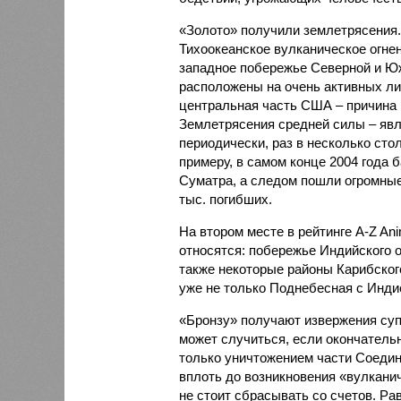
«Золото» получили землетрясения.
Тихоокеанское вулканическое огне
западное побережье Северной и Юж
расположены на очень активных ли
центральная часть США – причина
Землетрясения средней силы – явле
периодически, раз в несколько стол
примеру, в самом конце 2004 года 
Суматра, а следом пошли огромные
тыс. погибших.
На втором месте в рейтинге A-Z An
относятся: побережье Индийского о
также некоторые районы Карибского
уже не только Поднебесная с Индие
«Бронзу» получают извержения су
может случиться, если окончатель
только уничтожением части Соеди
вплоть до возникновения «вулканич
не стоит сбрасывать со счетов. Ра