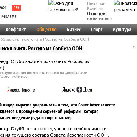
Вячеслав
2026
Калинин
Окно для
Реклама
возможностей
Конфликт
Общество
Бизнес
Спорт
Культура
бб захотел исключить Россию из Совбеза ООН
л исключить Россию из Совбеза ООН
 Стубб захотел исключить Россию из Совбеза ООН
(фото: pxhere.com)
 лидер выразил уверенность в том, что Совет безопасности
дается в проведении серьезной реформы, которая
агает введение ряда конкретных мер.
андр Стубб
, в частности, уверен в необходимости
ения текущего состава Совета безопасности ООН.