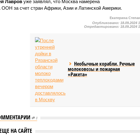
ей Лавров
уже заявлял, что Москва намерена
 ООН за счет стран Африки, Азии и Латинской Америки.
Екатерина Степа
Опубликовано:
18.09.2024 
Отредактировано:
18.09.2024 
Необычные корабли. Речные
молоковозы и пожарная
«Ракета»
ОММЕНТАРИИ
0
ене Стубб вступил
Александр Стубб захотел
ЕЩЕ НА САЙТЕ
есную дуэль с
сходить в сауну с