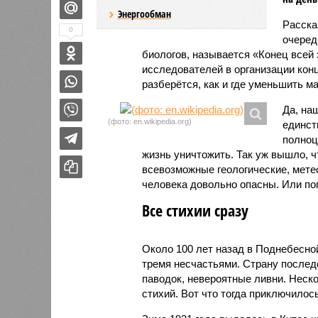
Энергообман
Расск
0
очеред
биологов, называется «Конец всей
исследователей в организации кон
разберётся, как и где уменьшить 
Да, на
(фото: en.wikipedia.org)
единст
полноц
жизнь уничтожить. Так уж вышло, 
всевозможные геологические, мете
человека довольно опасны. Или по
Все стихии сразу
Около 100 лет назад в Поднебесно
тремя несчастьями. Страну послед
паводок, невероятные ливни. Неск
стихий. Вот что тогда приключилось