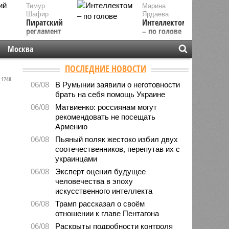
Тимур
Марина
Шафир
Ярдаева
Пиратский
Интеллектом
регламент
– по голове
Москва
ПОСЛЕДНИЕ НОВОСТИ
1748
06/08
В Румынии заявили о неготовности
брать на себя помощь Украине
06/08
Матвиенко: россиянам могут
рекомендовать не посещать
Армению
06/08
Пьяный поляк жестоко избил двух
соотечественников, перепутав их с
украинцами
06/08
Эксперт оценил будущее
человечества в эпоху
искусственного интеллекта
06/08
Трамп рассказал о своём
отношении к главе Пентагона
06/08
Раскрыты подробности контроля