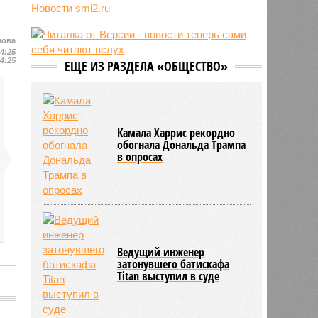
Новости smi2.ru
06/08
Euractiv: закрытие границы с
Россией спровоцировало спад
экономики Финляндии
нова
14:25
06/08
Минобрнауки осенью примет
14:25
ЕЩЕ ИЗ РАЗДЕЛА «ОБЩЕСТВО»
решение о правилах приёма на
платные места в вузах
Камала Харрис рекордно
обогнала Дональда Трампа
в опросах
Ведущий инженер
затонувшего батискафа
Titan выступил в суде