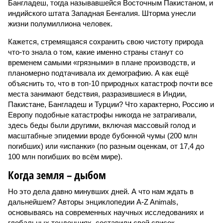
Бангладеш, тогда называвшейся Восточным Пакистаном, и
индийского штата Западная Бенгалия. Шторма унесли
жизни полумиллиона человек.
Кажется, стремящаяся сохранить свою чистоту природа
что-то знала о том, какие именно страны станут со
временем самыми «грязными» в плане производств, и
планомерно подтачивала их демографию. А как ещё
объяснить то, что в топ-10 природных катастроф почти все
места занимают бедствия, разразившиеся в Индии,
Пакистане, Бангладеш и Турции? Что характерно, Россию и
Европу подобные катастрофы никогда не затрагивали,
здесь беды были другими, включая массовый голод и
масштабные эпидемии вроде бубонной чумы (200 млн
погибших) или «испанки» (по разным оценкам, от 17,4 до
100 млн погибших во всём мире).
Когда земля – дыбом
Но это дела давно минувших дней. А что нам ждать в
дальнейшем? Авторы энциклопедии A-Z Animals,
основываясь на современных научных исследованиях и
глобальных тенденциях, составили свой список