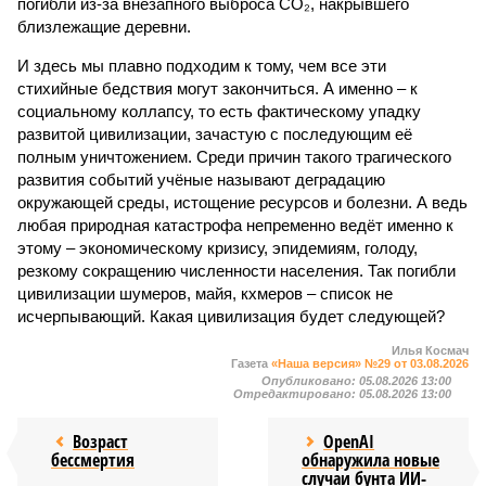
погибли из-за внезапного выброса CO₂, накрывшего
близлежащие деревни.
И здесь мы плавно подходим к тому, чем все эти
стихийные бедствия могут закончиться. А именно – к
социальному коллапсу, то есть фактическому упадку
развитой цивилизации, зачастую с последующим её
полным уничтожением. Среди причин такого трагического
развития событий учёные называют деградацию
окружающей среды, истощение ресурсов и болезни. А ведь
любая природная катастрофа непременно ведёт именно к
этому – экономическому кризису, эпидемиям, голоду,
резкому сокращению численности населения. Так погибли
цивилизации шумеров, майя, кхмеров – список не
исчерпывающий. Какая цивилизация будет следующей?
Илья Космач
Газета
«Наша версия» №29 от 03.08.2026
Опубликовано:
05.08.2026 13:00
Отредактировано:
05.08.2026 13:00
Возраст
OpenAI
бессмертия
обнаружила новые
случаи бунта ИИ-