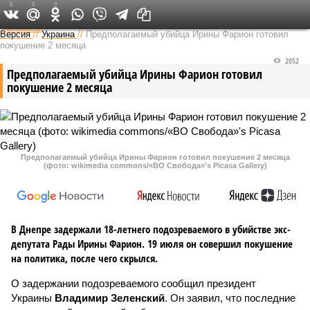
0
0
0
Федеральный выпуск
Версия
//
Украина
//
Предполагаемый убийца Ирины Фарион готовил
покушение 2 месяца
2052
Предполагаемый убийца Ирины Фарион готовил
покушение 2 месяца
Предполагаемый убийца Ирины Фарион готовил покушение 2 месяца
(фото: wikimedia commons/«ВО Свобода»'s Picasa Gallery)
В Днепре задержали 18-летнего подозреваемого в убийстве экс-
депутата Рады Ирины Фарион. 19 июля он совершил покушение
на политика, после чего скрылся.
О задержании подозреваемого сообщил президент
Украины
Владимир Зеленский
. Он заявил, что последние