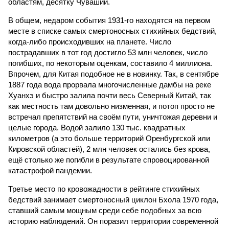
областям, десятку Чуваший.
В общем, недаром события 1931-го находятся на первом
месте в списке самых смертоносных стихийных бедствий,
когда-либо происходивших на планете. Число
пострадавших в тот год достигло 53 млн человек, число
погибших, по некоторым оценкам, составило 4 миллиона.
Впрочем, для Китая подобное не в новинку. Так, в сентябре
1887 года вода прорвала многочисленные дамбы на реке
Хуанхэ и быстро залила почти весь Северный Китай, так
как местность там довольно низменная, и потоп просто не
встречал препятствий на своём пути, уничтожая деревни и
целые города. Водой залило 130 тыс. квадратных
километров (а это больше территорий Оренбургской или
Кировской областей), 2 млн человек остались без крова,
ещё столько же погибли в результате спровоцированной
катастрофой пандемии.
Третье место по кровожадности в рейтинге стихийных
бедствий занимает смертоносный циклон Бхола 1970 года,
ставший самым мощным среди себе подобных за всю
историю наблюдений. Он поразил территории современной