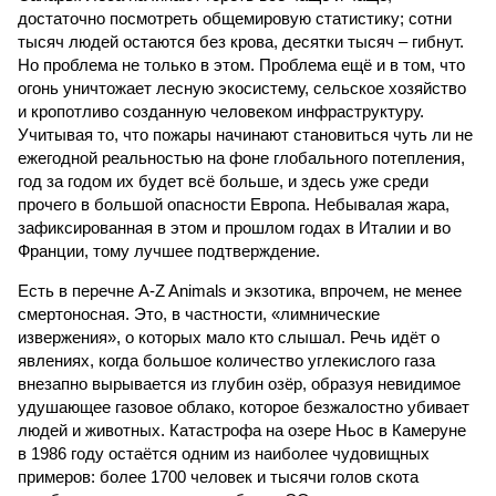
достаточно посмотреть общемировую статистику; сотни
тысяч людей остаются без крова, десятки тысяч – гибнут.
Но проблема не только в этом. Проблема ещё и в том, что
огонь уничтожает лесную экосистему, сельское хозяйство
и кропотливо созданную человеком инфраструктуру.
Учитывая то, что пожары начинают становиться чуть ли не
ежегодной реальностью на фоне глобального потепления,
год за годом их будет всё больше, и здесь уже среди
прочего в большой опасности Европа. Небывалая жара,
зафиксированная в этом и прошлом годах в Италии и во
Франции, тому лучшее подтверждение.
Есть в перечне A-Z Animals и экзотика, впрочем, не менее
смертоносная. Это, в частности, «лимнические
извержения», о которых мало кто слышал. Речь идёт о
явлениях, когда большое количество углекислого газа
внезапно вырывается из глубин озёр, образуя невидимое
удушающее газовое облако, которое безжалостно убивает
людей и животных. Катастрофа на озере Ньос в Камеруне
в 1986 году остаётся одним из наиболее чудовищных
примеров: более 1700 человек и тысячи голов скота