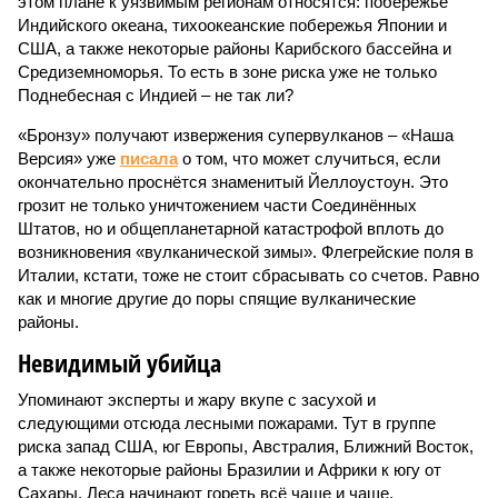
этом плане к уязвимым регионам относятся: побережье
Индийского океана, тихо­океанские побережья Японии и
США, а также некоторые районы Карибского бассейна и
Средиземноморья. То есть в зоне риска уже не только
Поднебесная с Индией – не так ли?
«Бронзу» получают извержения супервулканов – «Наша
Версия» уже
писала
о том, что может случиться, если
окончательно проснётся знаменитый Йеллоустоун. Это
грозит не только уничтожением части Соединённых
Штатов, но и общепланетарной катастрофой вплоть до
возникновения «вулканической зимы». Флегрейские поля в
Италии, кстати, тоже не стоит сбрасывать со счетов. Равно
как и многие другие до поры спящие вулканические
районы.
Невидимый убийца
Упоминают эксперты и жару вкупе с засухой и
следующими отсюда лесными пожарами. Тут в группе
риска запад США, юг Европы, Австралия, Ближний Восток,
а также некоторые районы Бразилии и Африки к югу от
Сахары. Леса начинают гореть всё чаще и чаще,