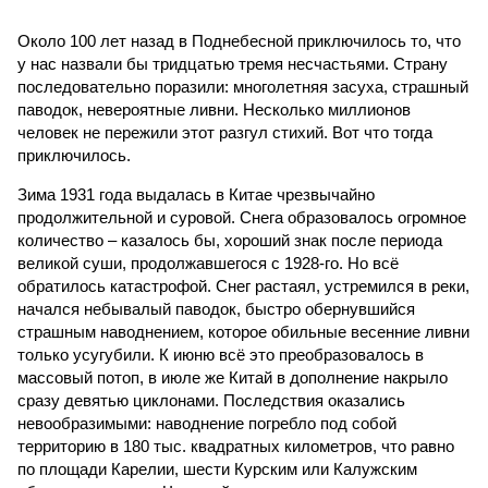
Около 100 лет назад в Поднебесной приключилось то, что
у нас назвали бы тридцатью тремя несчастьями. Страну
последовательно поразили: многолетняя засуха, страшный
паводок, невероятные ливни. Несколько миллионов
человек не пережили этот разгул стихий. Вот что тогда
приключилось.
Зима 1931 года выдалась в Китае чрезвычайно
продолжительной и суровой. Снега образовалось огромное
количество – казалось бы, хороший знак после периода
великой суши, продолжавшегося с 1928-го. Но всё
обратилось катастрофой. Снег растаял, устремился в реки,
начался небывалый паводок, быстро обернувшийся
страшным наводнением, которое обильные весенние ливни
только усугубили. К июню всё это преобразовалось в
массовый потоп, в июле же Китай в дополнение накрыло
сразу девятью циклонами. Последствия оказались
невообразимыми: наводнение погребло под собой
территорию в 180 тыс. квадратных километров, что равно
по площади Карелии, шести Курским или Калужским