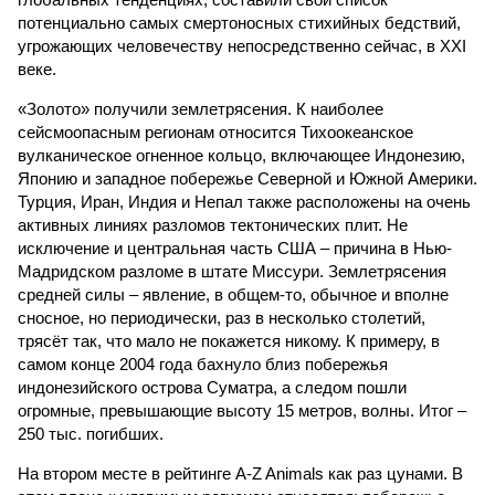
потенциально самых смертоносных стихийных бедствий,
угрожающих человечеству непосредственно сейчас, в XXI
веке.
«Золото» получили землетрясения. К наиболее
сейсмоопасным регионам относится Тихоокеанское
вулканическое огненное кольцо, включающее Индонезию,
Японию и западное побережье Северной и Южной Америки.
Турция, Иран, Индия и Непал также расположены на очень
активных линиях разломов тектонических плит. Не
исключение и центральная часть США – причина в Нью-
Мадридском разломе в штате Миссури. Землетрясения
средней силы – явление, в общем-то, обычное и вполне
сносное, но периодически, раз в несколько столетий,
трясёт так, что мало не покажется никому. К примеру, в
самом конце 2004 года бахнуло близ побережья
индонезийского острова Суматра, а следом пошли
огромные, превышающие высоту 15 метров, волны. Итог –
250 тыс. погибших.
На втором месте в рейтинге A-Z Animals как раз цунами. В