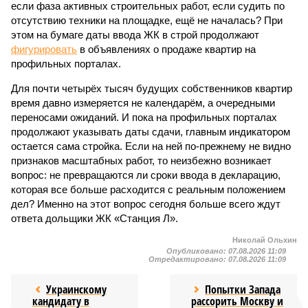
если фаза активных строительных работ, если судить по
отсутствию техники на площадке, ещё не началась? При
этом на бумаге даты ввода ЖК в строй продолжают
фигурировать
в объявлениях о продаже квартир на
профильных порталах.
Для почти четырёх тысяч будущих собственников квартир
время давно измеряется не календарём, а очередными
переносами ожиданий. И пока на профильных порталах
продолжают указывать даты сдачи, главным индикатором
остается сама стройка. Если на ней по-прежнему не видно
признаков масштабных работ, то неизбежно возникает
вопрос: не превращаются ли сроки ввода в декларацию,
которая все больше расходится с реальным положением
дел? Именно на этот вопрос сегодня больше всего ждут
ответа дольщики ЖК «Станция Л».
Николай Ольхин
Опубликовано:
07.08.2026 11:09
Отредактировано:
07.08.2026 11:09
Украинскому
Попытки Запада
кандидату в
рассорить Москву и