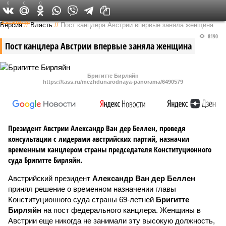
0
0
0
Федеральный выпуск
Версия
//
Власть
//
Пост канцлера Австрии впервые заняла женщина
8190
Пост канцлера Австрии впервые заняла женщина
Бригитте Бирляйн
https://tass.ru/mezhdunarodnaya-panorama/6490579
Президент Австрии Александр Ван дер Беллен, проведя
консультации с лидерами австрийских партий, назначил
временным канцлером страны председателя Конституционного
суда Бригитте Бирляйн.
Австрийский президент
Александр Ван дер Беллен
принял решение о временном назначении главы
Конституционного суда страны 69-летней
Бригитте
Бирляйн
на пост федерального канцлера. Женщины в
Австрии еще никогда не занимали эту высокую должность,