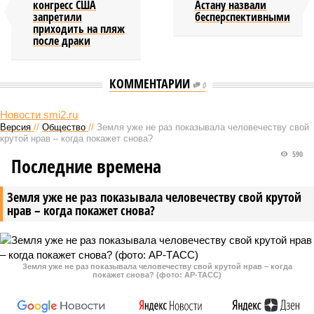
конгресс США
Астану назвали
запретили
бесперспективными
приходить на пляж
после драки
КОММЕНТАРИИ
0
Новости smi2.ru
Версия
//
Общество
//
Земля уже не раз показывала человечеству свой
крутой нрав – когда покажет снова?
590
Последние времена
Земля уже не раз показывала человечеству свой крутой
нрав – когда покажет снова?
Земля уже не раз показывала человечеству свой крутой нрав – когда
покажет снова? (фото: АР-ТАСС)