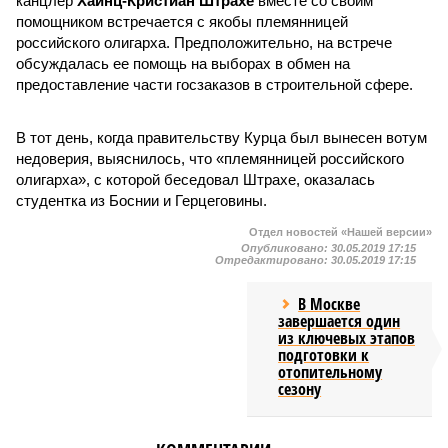
канцлер
Хайнц-Кристиан Штрахе
вместе со своим
помощником встречается с якобы племянницей
российского олигарха. Предположительно, на встрече
обсуждалась ее помощь на выборах в обмен на
предоставление части госзаказов в строительной сфере.
В тот день, когда правительству Курца был вынесен вотум
недоверия, выяснилось, что «племянницей российского
олигарха», с которой беседовал Штрахе, оказалась
студентка из Боснии и Герцеговины.
Отдел новостей «Нашей версии»
Опубликовано:
30.05.2019 17:15
Отредактировано:
30.05.2019 17:15
В Москве
завершается один
из ключевых этапов
подготовки к
отопительному
сезону