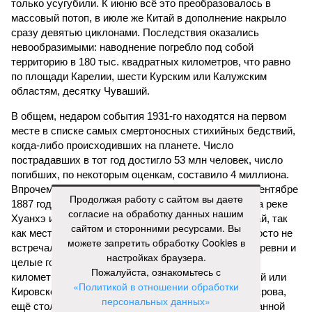
только усугубили. К июню всё это преобразовалось в
массовый потоп, в июле же Китай в дополнение накрыло
сразу девятью циклонами. Последствия оказались
невообразимыми: наводнение погребло под собой
территорию в 180 тыс. квадратных километров, что равно
по площади Карелии, шести Курским или Калужским
областям, десятку Чуваший.
В общем, недаром события 1931-го находятся на первом
месте в списке самых смертоносных стихийных бедствий,
когда-либо происходивших на планете. Число
пострадавших в тот год достигло 53 млн человек, число
погибших, по некоторым оценкам, составило 4 миллиона.
Впрочем, для Китая подобное не в новинку. Так, в сентябре
Продолжая работу с сайтом вы даете
1887 года вода прорвала многочисленные дамбы на реке
согласие на обработку данных нашим
Хуанхэ и быстро залила почти весь Северный Китай, так
сайтом и сторонними ресурсами. Вы
как местность там довольно низменная, и потоп просто не
можете запретить обработку Cookies в
встречал препятствий на своём пути, уничтожая деревни и
настройках браузера.
целые города. Водой залило 130 тыс. квадратных
Пожалуйста, ознакомьтесь с
километров (а это больше территорий Оренбургской или
«Политикой в отношении обработки
Кировской областей), 2 млн человек остались без крова,
персональных данных»
ещё столько же погибли в результате спровоцированной