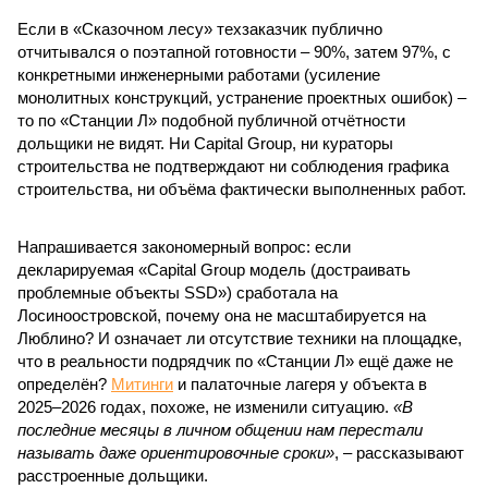
Если в «Сказочном лесу» техзаказчик публично
отчитывался о поэтапной готовности – 90%, затем 97%, с
конкретными инженерными работами (усиление
монолитных конструкций, устранение проектных ошибок) –
то по «Станции Л» подобной публичной отчётности
дольщики не видят. Ни Capital Group, ни кураторы
строительства не подтверждают ни соблюдения графика
строительства, ни объёма фактически выполненных работ.
Напрашивается закономерный вопрос: если
декларируемая «Capital Group модель (достраивать
проблемные объекты SSD») сработала на
Лосиноостровской, почему она не масштабируется на
Люблино? И означает ли отсутствие техники на площадке,
что в реальности подрядчик по «Станции Л» ещё даже не
определён?
Митинги
и палаточные лагеря у объекта в
2025–2026 годах, похоже, не изменили ситуацию.
«В
последние месяцы в личном общении нам перестали
называть даже ориентировочные сроки»
, – рассказывают
расстроенные дольщики.