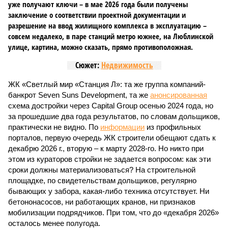
уже получают ключи – в мае 2026 года были получены
заключение о соответствии проектной документации и
разрешение на ввод жилищного комплекса в эксплуатацию –
совсем недалеко, в паре станций метро южнее, на Люблинской
улице, картина, можно сказать, прямо противоположная.
Сюжет:
Недвижимость
ЖК «Светлый мир «Станция Л»: та же группа компаний-
банкрот Seven Suns Development, та же
анонсированная
схема достройки через Capital Group осенью 2024 года, но
за прошедшие два года результатов, по словам дольщиков,
практически не видно. По
информации
из профильных
порталов, первую очередь ЖК строители обещают сдать к
декабрю 2026 г., вторую – к марту 2028-го. Но никто при
этом из кураторов стройки не задается вопросом: как эти
сроки должны материализоваться? На строительной
площадке, по свидетельствам дольщиков, регулярно
бывающих у забора, какая-либо техника отсутствует. Ни
бетононасосов, ни работающих кранов, ни признаков
мобилизации подрядчиков. При том, что до «декабря 2026»
осталось менее полугода.