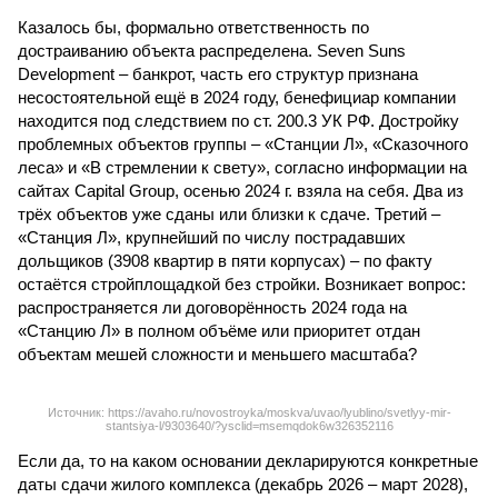
Казалось бы, формально ответственность по
достраиванию объекта распределена. Seven Suns
Development – банкрот, часть его структур признана
несостоятельной ещё в 2024 году, бенефициар компании
находится под следствием по ст. 200.3 УК РФ. Достройку
проблемных объектов группы – «Станции Л», «Сказочного
леса» и «В стремлении к свету», согласно информации на
сайтах Capital Group, осенью 2024 г. взяла на себя. Два из
трёх объектов уже сданы или близки к сдаче. Третий –
«Станция Л», крупнейший по числу пострадавших
дольщиков (3908 квартир в пяти корпусах) – по факту
остаётся стройплощадкой без стройки. Возникает вопрос:
распространяется ли договорённость 2024 года на
«Станцию Л» в полном объёме или приоритет отдан
объектам мешей сложности и меньшего масштаба?
Источник: https://avaho.ru/novostroyka/moskva/uvao/lyublino/svetlyy-mir-
stantsiya-l/9303640/?ysclid=msemqdok6w326352116
Если да, то на каком основании декларируются конкретные
даты сдачи жилого комплекса (декабрь 2026 – март 2028),