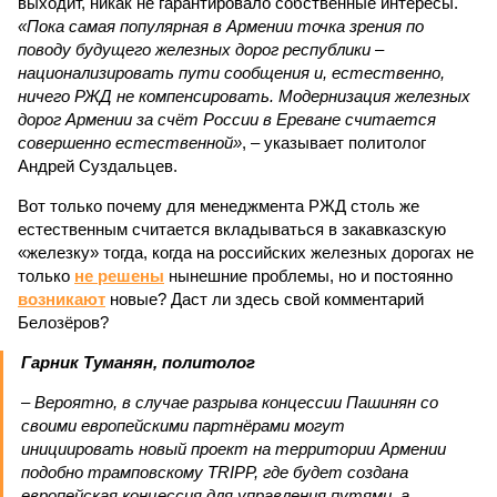
выходит, никак не гарантировало собственные интересы.
«Пока самая популярная в Армении точка зрения по
поводу будущего железных дорог рес­публики –
национализировать пути сообщения и, естественно,
ничего РЖД не компенсировать. Модернизация железных
дорог Армении за счёт России в Ереване считается
совершенно естественной»
, – указывает политолог
Андрей Суздальцев.
Вот только почему для менеджмента РЖД столь же
естественным считается вкладываться в закавказскую
«железку» тогда, когда на российских железных дорогах не
только
не решены
нынешние проблемы, но и постоянно
возникают
новые? Даст ли здесь свой комментарий
Белозёров?
Гарник Туманян, политолог
– Вероятно, в случае разрыва концессии Пашинян со
своими европейскими партнёрами могут
инициировать новый проект на территории Армении
подобно трамповскому TRIPP, где будет создана
европейская концессия для управления путями, а