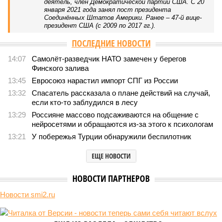
В нескольких станциях от уже сданного «Сказочного
леса» пайщики ЖК «Станция Л» продолжают ждать от
компании Capital Group начала реальной достройки
В нескольких станциях от уже сданного «Сказочного леса» пайщики ЖК
«Станция Л» продолжают ждать от компании Capital Group начала
реальной достройки (изображение сгенерировано ИИ)
Пока в Ярославском районе СВАО дольщики «Сказочного леса»
уже получают ключи – в мае 2026 года были получены
заключение о соответствии проектной документации и
разрешение на ввод жилищного комплекса в эксплуатацию –
совсем недалеко, в паре станций метро южнее, на Люблинской
улице, картина, можно сказать, прямо противоположная.