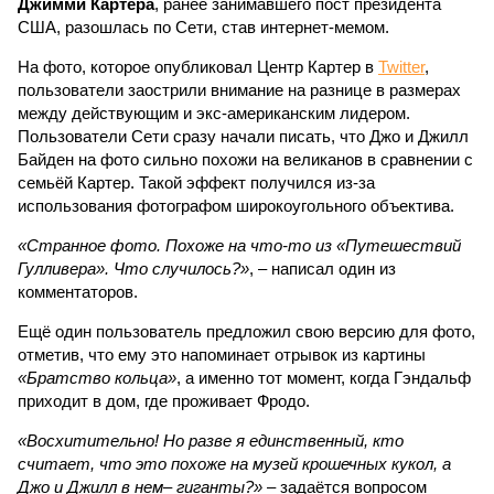
Джимми Картера
, ранее занимавшего пост президента
США, разошлась по Сети, став интернет-мемом.
На фото, которое опубликовал Центр Картер в
Twitter
,
пользователи заострили внимание на разнице в размерах
между действующим и экс-американским лидером.
Пользователи Сети сразу начали писать, что Джо и Джилл
Байден на фото сильно похожи на великанов в сравнении с
семьёй Картер. Такой эффект получился из-за
использования фотографом широкоугольного объектива.
«Странное фото. Похоже на что-то из «Путешествий
Гулливера». Что случилось?»
, – написал один из
комментаторов.
Ещё один пользователь предложил свою версию для фото,
отметив, что ему это напоминает отрывок из картины
«Братство кольца»
, а именно тот момент, когда Гэндальф
приходит в дом, где проживает Фродо.
«Восхитительно! Но разве я единственный, кто
считает, что это похоже на музей крошечных кукол, а
Джо и Джилл в нем– гиганты?»
– задаётся вопросом