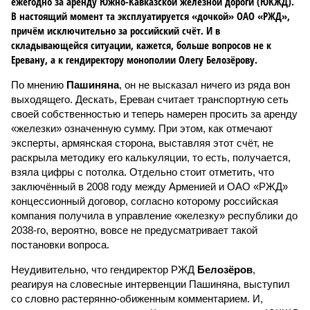
ежегодно за аренду Южно-Кавказской железной дороги (ЮКЖД).
В настоящий момент та эксплуатируется «дочкой» ОАО «РЖД»,
причём исключительно за российский счёт. И в
складывающейся ситуации, кажется, больше вопросов не к
Еревану, а к гендиректору монополии Олегу Белозёрову.
По мнению
Пашиняна
, он не высказал ничего из ряда вон
выходящего. Дескать, Ереван считает транспортную сеть
своей собственностью и теперь намерен просить за аренду
«железки» означенную сумму. При этом, как отмечают
эксперты, армянская сторона, выставляя этот счёт, не
раскрыла методику его калькуляции, то есть, получается,
взяла цифры с потолка. Отдельно стоит отметить, что
заключённый в 2008 году между Арменией и ОАО «РЖД»
концессионный договор, согласно которому российская
компания получила в управление «железку» республики до
2038-го, вероятно, вовсе не предусматривает такой
постановки вопроса.
Неудивительно, что гендиректор РЖД
Белозёров
,
реагируя на словесные интервенции Пашиняна, выступил
со словно растерянно-обиженным комментарием. И,