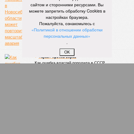
проблемных объектов группы – «Станции Л», «Сказочного
сайтом и сторонними ресурсами. Вы
леса» и «В стремлении к свету», согласно информации на
можете запретить обработку Cookies в
сайтах Capital Group, осенью 2024 г. взяла на себя. Два из
настройках браузера.
трёх объектов уже сданы или близки к сдаче. Третий –
Пожалуйста, ознакомьтесь с
«Станция Л», крупнейший по числу пострадавших
«Политикой в отношении обработки
дольщиков (3908 квартир в пяти корпусах) – по факту
персональных данных»
остаётся стройплощадкой без стройки. Возникает вопрос:
.
распространяется ли договорённость 2024 года на
«Станцию Л» в полном объёме или приоритет отдан
OK
объектам мешей сложности и меньшего масштаба?
Источник: https://avaho.ru/novostroyka/moskva/uvao/lyublino/svetlyy-mir-
stantsiya-l/9303640/?ysclid=msemqdok6w326352116
Если да, то на каком основании декларируются конкретные
даты сдачи жилого комплекса (декабрь 2026 – март 2028),
если фаза активных строительных работ, если судить по
отсутствию техники на площадке, ещё не началась? При
этом на бумаге даты ввода ЖК в строй продолжают
фигурировать
в объявлениях о продаже квартир на
профильных порталах.