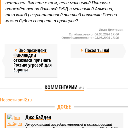
осталось. Вместе с тем, если маленький Пашинян
отожмёт актив большой РЖД в маленькой Армении,
то о какой результативной внешней политике России
можно будет говорить в принципе?
Иван Дмитриев
Опубликовано:
08.08.2026 17:00
Отредактировано:
08.08.2026 17:00
Экс-президент
Посол ты на!
Финляндии
отказался признать
Россию угрозой для
Европы
КОММЕНТАРИИ
0
Новости smi2.ru
Версия
//
Конфликт
//
В нескольких станциях от уже сданного
«Сказочного леса» пайщики ЖК «Станция Л» продолжают ждать от
компании Capital Group начала реальной достройки
430
«Станция ожидания» для дольщиков