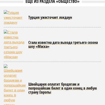
Сюжет:
Недвижимость
ЖК «Светлый мир «Станция Л»: та же группа компаний-
банкрот Seven Suns Development, та же
анонсированная
схема достройки через Capital Group осенью 2024 года, но
за прошедшие два года результатов, по словам дольщиков,
практически не видно. По
информации
из профильных
порталов, первую очередь ЖК строители обещают сдать к
декабрю 2026 г., вторую – к марту 2028-го. Но никто при
этом из кураторов стройки не задается вопросом: как эти
сроки должны материализоваться? На строительной
площадке, по свидетельствам дольщиков, регулярно
бывающих у забора, какая-либо техника отсутствует. Ни
бетононасосов, ни работающих кранов, ни признаков
мобилизации подрядчиков. При том, что до «декабря 2026»
осталось менее полугода.
Если в «Сказочном лесу» техзаказчик публично
отчитывался о поэтапной готовности – 90%, затем 97%, с
конкретными инженерными работами (усиление
монолитных конструкций, устранение проектных ошибок) –
то по «Станции Л» подобной публичной отчётности