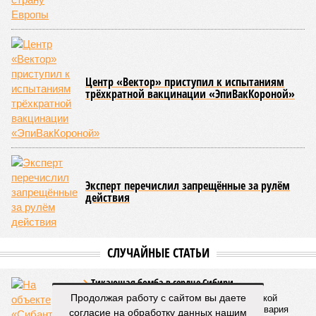
дольщики не видят. Ни Capital Group, ни кураторы
строительства не подтверждают ни соблюдения графика
строительства, ни объёма фактически выполненных работ.
Напрашивается закономерный вопрос: если
декларируемая «Capital Group модель (достраивать
проблемные объекты SSD») сработала на
Лосиноостровской, почему она не масштабируется на
Люблино? И означает ли отсутствие техники на площадке,
что в реальности подрядчик по «Станции Л» ещё даже не
определён?
Митинги
и палаточные лагеря у объекта в
2025–2026 годах, похоже, не изменили ситуацию.
«В
последние месяцы в личном общении нам перестали
называть даже ориентировочные сроки»
, – рассказывают
расстроенные дольщики.
Казалось бы, формально ответственность по
достраиванию объекта распределена. Seven Suns
Development – банкрот, часть его структур признана
несостоятельной ещё в 2024 году, бенефициар компании
Продолжая работу с сайтом вы даете
находится под следствием по ст. 200.3 УК РФ. Достройку
согласие на обработку данных нашим