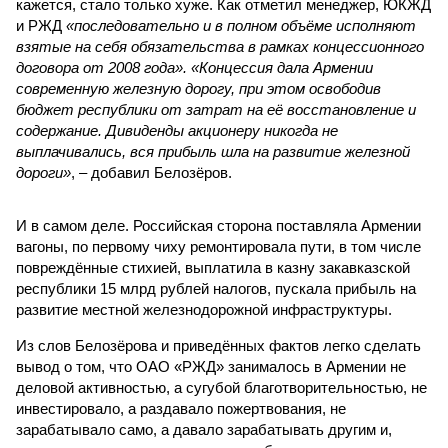
кажется, стало только хуже. Как отметил менеджер, ЮКЖД
и РЖД
«последовательно и в полном объёме исполняют
взятые на себя обязательства в рамках концессионного
договора от 2008 года». «Концессия дала Армении
современную железную дорогу, при этом освободив
бюджет республики от затрат на её восстановление и
содержание. Дивиденды акционеру никогда не
выплачивались, вся прибыль шла на развитие железной
дороги»
, – добавил Белозёров.
И в самом деле. Российская сторона поставляла Армении
вагоны, по первому чиху ремонтировала пути, в том числе
повреждённые стихией, выплатила в казну закавказской
республики 15 млрд рублей налогов, пускала прибыль на
развитие местной железнодорожной инфраструктуры.
Из слов Белозёрова и приведённых фактов легко сделать
вывод о том, что ОАО «РЖД» занималось в Армении не
деловой активностью, а сугубой благотворительностью, не
инвестировало, а раздавало пожертвования, не
зарабатывало само, а давало зарабатывать другим и,