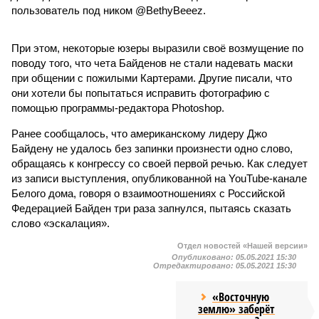
пользователь под ником @BethyBeeez.
При этом, некоторые юзеры выразили своё возмущение по
поводу того, что чета Байденов не стали надевать маски
при общении с пожилыми Картерами. Другие писали, что
они хотели бы попытаться исправить фотографию с
помощью программы-редактора Photoshop.
Ранее сообщалось, что американскому лидеру Джо
Байдену не удалось без запинки произнести одно слово,
обращаясь к конгрессу со своей первой речью. Как следует
из записи выступления, опубликованной на YouTube-канале
Белого дома, говоря о взаимоотношениях с Российской
Федерацией Байден три раза запнулся, пытаясь сказать
слово «эскалация».
Отдел новостей «Нашей версии»
Опубликовано:
05.05.2021 15:30
Отредактировано:
05.05.2021 15:30
«Восточную
землю» заберёт