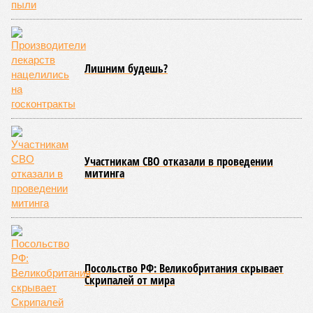
полноценная жизнь, но Земля также регулярно пытается
эту жизнь уничтожить. Так уж вышло, что внутренние
процессы на планете включают в себя всевозможные
геологические, метеорологические и физические явления,
которые для человека довольно опасны. Или попросту
смертельны. И вот несколько тому примеров.
Все стихии сразу
Около 100 лет назад в Поднебесной приключилось то, что
у нас назвали бы тридцатью тремя несчастьями. Страну
последовательно поразили: многолетняя засуха, страшный
паводок, невероятные ливни. Несколько миллионов
человек не пережили этот разгул стихий. Вот что тогда
приключилось.
Зима 1931 года выдалась в Китае чрезвычайно
продолжительной и суровой. Снега образовалось огромное
количество – казалось бы, хороший знак после периода
великой суши, продолжавшегося с 1928-го. Но всё
обратилось катастрофой. Снег растаял, устремился в реки,
начался небывалый паводок, быстро обернувшийся