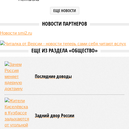
Природа постоянно вступает в противоречие с нами. Ведь пока
она стремится всё на планете держать в балансе, человечество
не особенно церемонится с окружающей средой. Самые
массовые катастрофы в прошлом – какими они были? Какие
ждут нас со дня на день и чем грозят?
Рассказ
Стивена Кинга
, в котором описывались
последствия очередного апокалипсиса, искусственно
вызванного группой биологов, называется «Конец всей
этой мерзости». В реальной жизни участия пытливых
исследователей в организации конца света может не
понадобиться: природа сама разберётся, как и где
уменьшить масштабы человеческой популяции.
(фото: en.wikipedia.org)
Да, наша любимая маленькая планета может быть
единственной, где в пределах Солнечной системы есть