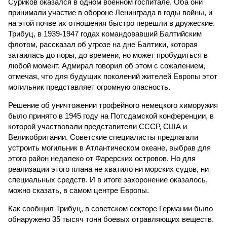
Суриков оказался в одном военном госпитале. Оба они
принимали участие в обороне Ленинграда в годы войны, и
на этой почве их отношения быстро перешли в дружеские.
Трибуц, в 1939-1947 годах командовавший Балтийским
флотом, рассказал об угрозе на дне Балтики, которая
затаилась до поры, до времени, но может пробудиться в
любой момент. Адмирал говорил об этом с сожалением,
отмечая, что для будущих поколений жителей Европы этот
могильник представляет огромную опасность.
Решение об уничтожении трофейного немецкого химоружия
было принято в 1945 году на Потсдамской конференции, в
которой участвовали представители СССР, США и
Великобритании. Советские специалисты предлагали
устроить могильник в Атлантическом океане, выбрав для
этого район недалеко от Фарерских островов. Но для
реализации этого плана не хватило ни морских судов, ни
специальных средств. И в итоге захоронение оказалось,
можно сказать, в самом центре Европы.
Как сообщил Трибуц, в советском секторе Германии было
обнаружено 35 тысяч тонн боевых отравляющих веществ.