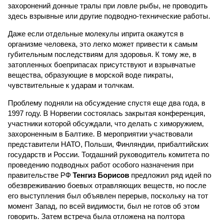
захоронений донные тралы при ловле рыбы, не проводить
здесь взрывные или другие подводно-технические работы.
Даже если отдельные молекулы иприта окажутся в
организме человека, это легко может привести к самым
губительным последствиям для здоровья. К тому же, в
затопленных боеприпасах присутствуют и взрывчатые
вещества, образующие в морской воде пикраты,
чувствительные к ударам и толчкам.
Проблему подняли на обсуждение спустя еще два года, в
1997 году. В Норвегии состоялась закрытая конференция,
участники которой обсуждали, что делать с химоружием,
захороненным в Балтике. В мероприятии участвовали
представители НАТО, Польши, Финляндии, прибалтийских
государств и России. Тогдашний руководитель комитета по
проведению подводных работ особого назначения при
правительстве РФ
Тенгиз Борисов
предложил ряд идей по
обезвреживанию боевых отравляющих веществ, но после
его выступления был объявлен перерыв, поскольку на тот
момент Запад, по всей видимости, был не готов об этом
говорить. Затем встреча была отложена на полтора