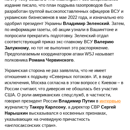
издание писало, что план подрыва газопроводов был
разработан группой высокопоставленных офицеров ВСУ и
украинских бизнесменов в мае 2022 года, и изначально его
одобрил президент Украины
Владимир Зеленский
. Затем,
по информации газеты, об акции узнали в Вашингтоне и
попросили прекратить подготовку. Зеленский отдал
соответствующий приказ экс-главкому ВСУ
Валерию
Залужному
, но тот не выполнил это распоряжение.
Предполагаемым координатором атаки WSJ называет
полковника
Романа Червинского
.
Украинская сторона не раз заявляла, что не имеет
отношения к подрыву «Северных потоков». И, в виде
исключения, Москва согласна в этом вопросе с Киевом – в
России считают, что диверсия не обошлась без участия
США. О роли американских спецслужб, в частности,
говорил президент России
Владимир Путин
в
интервью
журналисту
Такеру Карлсону
, а директор СВР
Сергей
Нарышкин
высказывался о косвенных признаках,
указывающих на очевидную причастность
«англосаксонских стран».