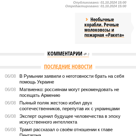
Опубликовано:
01.10.2024 15:00
Отредактировано:
01.10.2024 15:00
Необычные
корабли. Речные
молоковозы и
пожарная «Ракета»
КОММЕНТАРИИ
0
Версия
//
Общество
//
Земля уже не раз показывала человечеству свой
крутой нрав – когда покажет снова?
469
Последние времена
Земля уже не раз показывала человечеству свой крутой
нрав – когда покажет снова?
Земля уже не раз показывала человечеству свой крутой нрав – когда
покажет снова? (фото: АР-ТАСС)