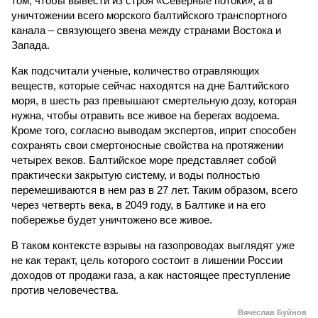
том, чтобы вывести из строя «Северные потоки», а в
уничтожении всего морского балтийского транспортного
канала – связующего звена между странами Востока и
Запада.
Как подсчитали ученые, количество отравляющих
веществ, которые сейчас находятся на дне Балтийского
моря, в шесть раз превышают смертельную дозу, которая
нужна, чтобы отравить все живое на берегах водоема.
Кроме того, согласно выводам экспертов, иприт способен
сохранять свои смертоносные свойства на протяжении
четырех веков. Балтийское море представляет собой
практически закрытую систему, и воды полностью
перемешиваются в нем раз в 27 лет. Таким образом, всего
через четверть века, в 2049 году, в Балтике и на его
побережье будет уничтожено все живое.
В таком контексте взрывы на газопроводах выглядят уже
не как теракт, цель которого состоит в лишении России
доходов от продажи газа, а как настоящее преступление
против человечества.
Вячеслав Буйнов