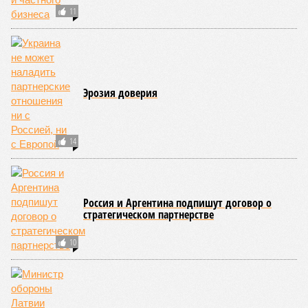
погибших) или «испанки» (по разным оценкам, от 17,4 до
100 млн погибших во всём мире).
Когда земля – дыбом
Но это дела давно минувших дней. А что нам ждать в
дальнейшем? Авторы энциклопедии A-Z Animals,
основываясь на современных научных исследованиях и
глобальных тенденциях, составили свой список
потенциально самых смертоносных стихийных бедствий,
угрожающих человечеству непосредственно сейчас, в XXI
веке.
«Золото» получили землетрясения. К наиболее
сейсмоопасным регионам относится Тихоокеанское
вулканическое огненное кольцо, включающее Индонезию,
Японию и западное побережье Северной и Южной Америки.
Турция, Иран, Индия и Непал также расположены на очень
активных линиях разломов тектонических плит. Не
исключение и центральная часть США – причина в Нью-
Мадридском разломе в штате Миссури. Землетрясения
средней силы – явление, в общем-то, обычное и вполне