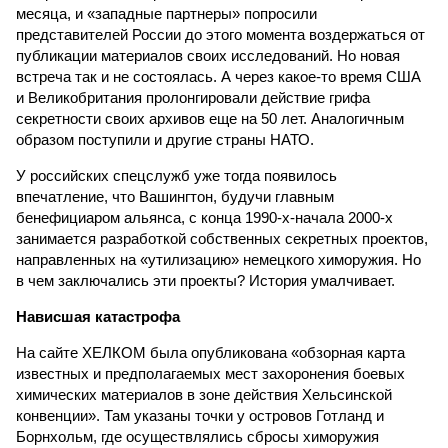
месяца, и «западные партнеры» попросили
представителей России до этого момента воздержаться от
публикации материалов своих исследований. Но новая
встреча так и не состоялась. А через какое-то время США
и Великобритания пролонгировали действие грифа
секретности своих архивов еще на 50 лет. Аналогичным
образом поступили и другие страны НАТО.
У российских спецслужб уже тогда появилось
впечатление, что Вашингтон, будучи главным
бенефициаром альянса, с конца 1990-х-начала 2000-х
занимается разработкой собственных секретных проектов,
направленных на «утилизацию» немецкого химоружия. Но
в чем заключались эти проекты? История умалчивает.
Нависшая катастрофа
На сайте ХЕЛКОМ была опубликована «обзорная карта
известных и предполагаемых мест захоронения боевых
химических материалов в зоне действия Хельсинской
конвенции». Там указаны точки у островов Готланд и
Борнхольм, где осуществлялись сбросы химоружия