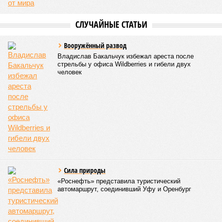
страшным наводнением, которое обильные весенние ливни
только усугубили. К июню всё это преобразовалось в
массовый потоп, в июле же Китай в дополнение накрыло
сразу девятью циклонами. Последствия оказались
невообразимыми: наводнение погребло под собой
территорию в 180 тыс. квадратных километров, что равно
по площади Карелии, шести Курским или Калужским
областям, десятку Чуваший.
В общем, недаром события 1931-го находятся на первом
месте в списке самых смертоносных стихийных бедствий,
когда-либо происходивших на планете. Число
пострадавших в тот год достигло 53 млн человек, число
погибших, по некоторым оценкам, составило 4 миллиона.
Впрочем, для Китая подобное не в новинку. Так, в сентябре
1887 года вода прорвала многочисленные дамбы на реке
Хуанхэ и быстро залила почти весь Северный Китай, так
как местность там довольно низменная, и потоп просто не
встречал препятствий на своём пути, уничтожая деревни и
целые города. Водой залило 130 тыс. квадратных
километров (а это больше территорий Оренбургской или