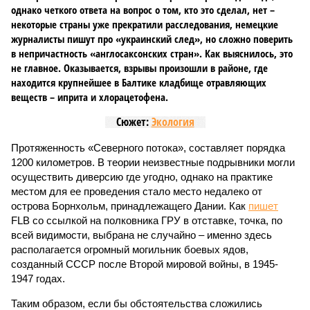
однако четкого ответа на вопрос о том, кто это сделал, нет –
некоторые страны уже прекратили расследования, немецкие
журналисты пишут про «украинский след», но сложно поверить
в непричастность «англосаксонских стран». Как выяснилось, это
не главное. Оказывается, взрывы произошли в районе, где
находится крупнейшее в Балтике кладбище отравляющих
веществ – иприта и хлорацетофена.
Сюжет:
Экология
Протяженность «Северного потока», составляет порядка
1200 километров. В теории неизвестные подрывники могли
осуществить диверсию где угодно, однако на практике
местом для ее проведения стало место недалеко от
острова Борнхольм, принадлежащего Дании. Как
пишет
FLB со ссылкой на полковника ГРУ в отставке, точка, по
всей видимости, выбрана не случайно – именно здесь
располагается огромный могильник боевых ядов,
созданный СССР после Второй мировой войны, в 1945-
1947 годах.
Таким образом, если бы обстоятельства сложились