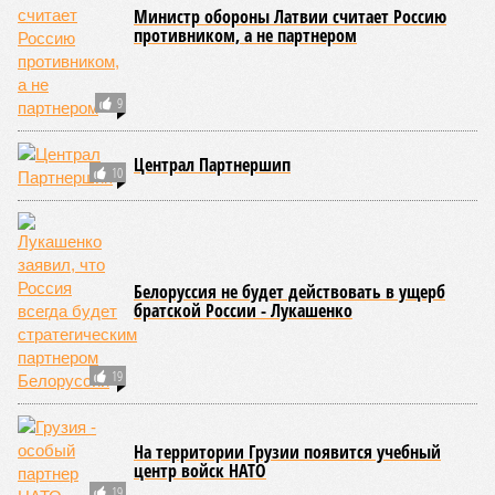
сносное, но периодически, раз в несколько столетий,
трясёт так, что мало не покажется никому. К примеру, в
самом конце 2004 года бахнуло близ побережья
индонезийского острова Суматра, а следом пошли
огромные, превышающие высоту 15 метров, волны. Итог –
250 тыс. погибших.
На втором месте в рейтинге A-Z Animals как раз цунами. В
этом плане к уязвимым регионам относятся: побережье
Индийского океана, тихо­океанские побережья Японии и
США, а также некоторые районы Карибского бассейна и
Средиземноморья. То есть в зоне риска уже не только
Поднебесная с Индией – не так ли?
«Бронзу» получают извержения супервулканов – «Наша
Версия» уже
писала
о том, что может случиться, если
окончательно проснётся знаменитый Йеллоустоун. Это
грозит не только уничтожением части Соединённых
Штатов, но и общепланетарной катастрофой вплоть до
возникновения «вулканической зимы». Флегрейские поля в
Италии, кстати, тоже не стоит сбрасывать со счетов. Равно
как и многие другие до поры спящие вулканические