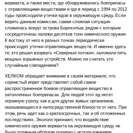
вермахта, а также места, где обнаруживались боеприпасы
с отравляющими веществами и где в период с 1994 по 2012
годы происходили утечки ядов в окружающую среду. Если
верить данным комиссии, самая сложная ситуация
сложилась вокруг острова Борнхольм, рядом с которым
сосредоточены залежи десятков тонн химического оружия.
К востоку от него в разных точках периодически
происходят утечки отравляющих веществ. И именно здесь
те, кто решил взорвать «Северные потоки», заложили пять
мощных взрывных устройств. Можно ли считать это
случайным совпадением?
ХЕЛКОМ обращает внимание в своем материале, что
сернистый иприт представляет собой самое
распространенное боевое отравляющее вещество в
затопленных боеприпасах. Для людей этот яд несет
огромную угрозу, как и для других живых организмов,
оказывающихся в непосредственной близости от него. При
этом, речь идет как о краткосрочных, так и об отложенных
последствиях. Экологи признают, что воздействие
химического оружия вермахта на окружающую среду не
было должным образом оценено с использованием