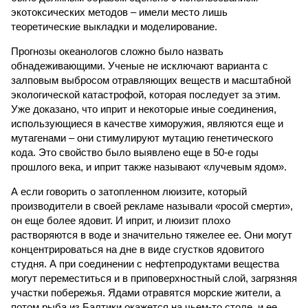
экотоксических методов – имели место лишь
теоретические выкладки и моделирование.
Прогнозы океанологов сложно было назвать
обнадеживающими. Ученые не исключают варианта с
залповым выбросом отравляющих веществ и масштабной
экологической катастрофой, которая последует за этим.
Уже доказано, что иприт и некоторые иные соединения,
использующиеся в качестве химоружия, являются еще и
мутагенами – они стимулируют мутацию генетического
кода. Это свойство было выявлено еще в 50-е годы
прошлого века, и иприт также называют «лучевым ядом».
А если говорить о затопленном люизите, который
производители в своей рекламе называли «росой смерти»,
он еще более ядовит. И иприт, и люизит плохо
растворяются в воде и значительно тяжелее ее. Они могут
концентрироваться на дне в виде сгустков ядовитого
студня. А при соединении с нефтепродуктами вещества
могут переместиться и в приповерхностный слой, загрязняя
участки побережья. Ядами отравятся морские жители, а
потом рыба из Балтики окажется на чьем-то столе, и ее