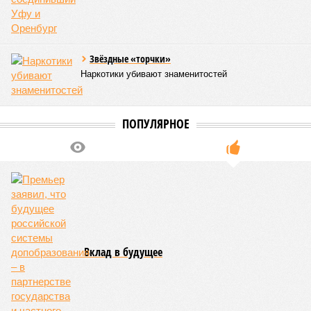
Кировской областей), 2 млн человек остались без крова,
ещё столько же погибли в результате спровоцированной
катастрофой пандемии.
Третье место по кровожадности в рейтинге стихийных
бедствий занимает смертоносный циклон Бхола 1970 года,
ставший самым мощным среди себе подобных за всю
историю наблюдений. Он поразил территории современной
Бангладеш, тогда называвшейся Восточным Пакистаном, и
индийского штата Западная Бенгалия. Шторма унесли
жизни полумиллиона человек.
Кажется, стремящаяся сохранить свою чистоту природа
что-то знала о том, какие именно страны станут со
временем самыми «грязными» в плане производств, и
планомерно подтачивала их демографию. А как ещё
объяснить то, что в топ-10 природных катастроф почти все
места занимают бедствия, разразившиеся в Индии,
Пакистане, Бангладеш и Турции? Что характерно, Россию и
Европу подобные катастрофы никогда не затрагивали,
здесь беды были другими, включая массовый голод и
масштабные эпидемии вроде бубонной чумы (200 млн