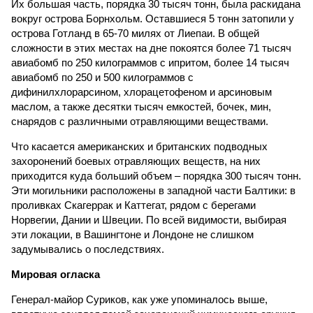
Их большая часть, порядка 30 тысяч тонн, была раскидана
вокруг острова Борнхольм. Оставшиеся 5 тонн затопили у
острова Готланд в 65-70 милях от Лиепаи. В общей
сложности в этих местах на дне покоятся более 71 тысяч
авиабомб по 250 килограммов с ипритом, более 14 тысяч
авиабомб по 250 и 500 килограммов с
дифинилхлорарсином, хлорацетофеном и арсиновым
маслом, а также десятки тысяч емкостей, бочек, мин,
снарядов с различными отравляющими веществами.
Что касается американских и британских подводных
захоронений боевых отравляющих веществ, на них
приходится куда больший объем – порядка 300 тысяч тонн.
Эти могильники расположены в западной части Балтики: в
проливках Скагеррак и Каттегат, рядом с берегами
Норвегии, Дании и Швеции. По всей видимости, выбирая
эти локации, в Вашингтоне и Лондоне не слишком
задумывались о последствиях.
Мировая огласка
Генерал-майор Суриков, как уже упоминалось выше,