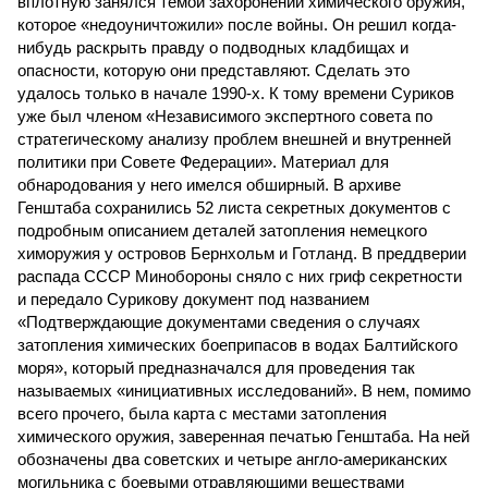
вплотную занялся темой захоронений химического оружия,
которое «недоуничтожили» после войны. Он решил когда-
нибудь раскрыть правду о подводных кладбищах и
опасности, которую они представляют. Сделать это
удалось только в начале 1990-х. К тому времени Суриков
уже был членом «Независимого экспертного совета по
стратегическому анализу проблем внешней и внутренней
политики при Совете Федерации». Материал для
обнародования у него имелся обширный. В архиве
Генштаба сохранились 52 листа секретных документов с
подробным описанием деталей затопления немецкого
химоружия у островов Бернхольм и Готланд. В преддверии
распада СССР Минобороны сняло с них гриф секретности
и передало Сурикову документ под названием
«Подтверждающие документами сведения о случаях
затопления химических боеприпасов в водах Балтийского
моря», который предназначался для проведения так
называемых «инициативных исследований». В нем, помимо
всего прочего, была карта с местами затопления
химического оружия, заверенная печатью Генштаба. На ней
обозначены два советских и четыре англо-американских
могильника с боевыми отравляющими веществами