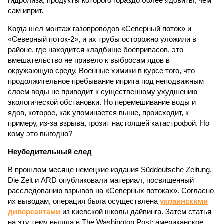
гидролиза, продукты которого гораздо более ядовиты, чем
сам иприт.
Когда шел монтаж газопроводов «Северный поток» и
«Северный поток-2», и их трубы осторожно уложили в
районе, где находится кладбище боеприпасов, это
вмешательство не привело к выбросам ядов в
окружающую среду. Военные химики в курсе того, что
продолжительное пребывание иприта под неподвижным
слоем воды не приводит к существенному ухудшению
экологической обстановки. Но перемешивание воды и
ядов, которое, как упоминается выше, происходит, к
примеру, из-за взрыва, грозит настоящей катастрофой. Но
кому это выгодно?
Неубедительный след
В прошлом месяце немецкие издания Süddeutsche Zeitung,
Die Zeit и ARD опубликовали материал, посвященный
расследованию взрывов на «Северных потоках». Согласно
их выводам, операция была осуществлена
украинскими
диверсантами
из киевской школы дайвинга. Затем статья
на эту тему вышла в The Washington Post: американское