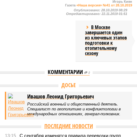
Игорь Киян
Газета
«Наша версия» №41 от 28.10.2019
Опубликовано:
28.10.2019 08:29
Отредактировано:
22.11.2019 01:51
В Москве
завершается один
из ключевых этапов
подготовки к
отопительному
сезону
КОММЕНТАРИИ
0
Версия
//
Общество
//
Земля уже не раз показывала человечеству свой
крутой нрав – когда покажет снова?
586
Последние времена
Земля уже не раз показывала человечеству свой крутой
нрав – когда покажет снова?