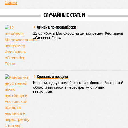
встречал препятствий на своём пути, уничтожая деревни и
целые города. Водой залило 130 тыс. квадратных
километров (а это больше территорий Оренбургской или
Кировской областей), 2 млн человек остались без крова,
ещё столько же погибли в результате спровоцированной
катастрофой пандемии.
Третье место по кровожадности в рейтинге стихийных
бедствий занимает смертоносный циклон Бхола 1970 года,
ставший самым мощным среди себе подобных за всю
историю наблюдений. Он поразил территории современной
Бангладеш, тогда называвшейся Восточным Пакистаном, и
индийского штата Западная Бенгалия. Шторма унесли
жизни полумиллиона человек.
Кажется, стремящаяся сохранить свою чистоту природа
что-то знала о том, какие именно страны станут со
временем самыми «грязными» в плане производств, и
планомерно подтачивала их демографию. А как ещё
объяснить то, что в топ-10 природных катастроф почти все
места занимают бедствия, разразившиеся в Индии,
Пакистане, Бангладеш и Турции? Что характерно, Россию и