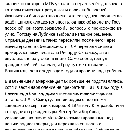
здание, но вскоре в МГБ узнали: генерал ведёт дневник, в
котором фиксирует результаты своих наблюдений.
Фактически было установлено, что сотрудник посольства
ведёт шпионскую деятельность, однако объявление Гроу
персоной нон-грата вызвало бы вопросы о происхождении
улик. Потому на Лубянке выбрали изящное решение.
Страницы дневника тайно пересняли, после чего через
министерство госбезопасности ГДР передали снимки
прикормленному писателю Ричарду Сквайрсу, а тот
опубликовал их у себя в книге. Само собой, грянул
грандиознейший скандал, и Гроу тут же отозвали в
Вашингтон, где в следующем году отправили под трибунал.
В дальнейшем американцы так больше не подставлялись,
хотя и вести наблюдение не прекратили. Так, в 1962 году в
Ленинграде был задержан помощник военно-морского
атташе США Р. Смит, гулявший рядом с военными
заводами со скрытой камерой. В 1975 году КГБ разоблачил
сотрудников резидентуры Веттерби и Корбина,
установивших около Можайска замаскированные под
пеньки радиосканеры для перехвата сигналов с
расположенных в округе военных объектов. Информация