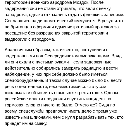
территорией военного аэродрома Моздок. После
задержания они не стали отрицать, что вели съёмку
аэродрома, однако отказались отдать флешки с записями.
Сославшись на дипломатический иммунитет. В результате
на британцев оформили административный протокол за
посещение без разрешения закрытой территории и
выдворили с аэродрома.
Аналогичным образом, как известно, поступили и с
задержанными под Северо­двинском американцами. Вряд
ли они ехали с пустыми руками – если задержанные
действительно собирались замерять радиацию и вести
наблюдение, у них при себе должно было иметься
спецоборудование. В таком случае можно было бы вести
речь о деятельности, несовместимой со статусом
дипломата и объявлять о высылке трёх атташе. Однако
российские власти предпочли спустить инцидент на
тормозах, словно ничего не было. Отчего же? Судя по
всему, спецслужбы предпочли иметь дело с тремя уже
известными шпионами, чем с нуля разрабатывать тех, кто
приедет им на смену.