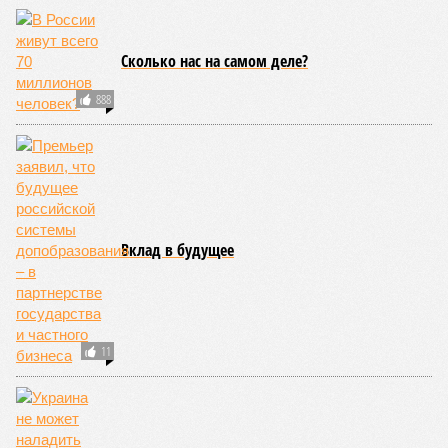
Франции, тому лучшее подтверждение.
Есть в перечне A-Z Animals и экзотика, впрочем, не менее
смертоносная. Это, в частности, «лимнические
извержения», о которых мало кто слышал. Речь идёт о
явлениях, когда большое количество углекислого газа
внезапно вырывается из глубин озёр, образуя невидимое
удушающее газовое облако, которое безжалостно убивает
людей и животных. Катастрофа на озере Ньос в Камеруне
в 1986 году остаётся одним из наиболее чудовищных
примеров: более 1700 человек и тысячи голов скота
погибли из-за внезапного выброса CO₂, накрывшего
близлежащие деревни.
И здесь мы плавно подходим к тому, чем все эти
стихийные бедствия могут закончиться. А именно – к
социальному коллапсу, то есть фактическому упадку
развитой цивилизации, зачастую с последующим её
полным уничтожением. Среди причин такого трагического
развития событий учёные называют деградацию
окружающей среды, истощение ресурсов и болезни. А ведь
любая природная катастрофа непременно ведёт именно к