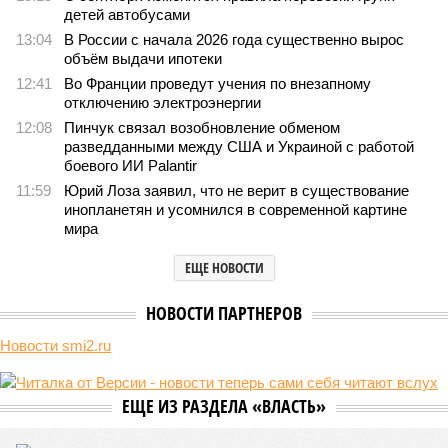
Земля уже не раз показывала человечеству свой крутой нрав – когда
покажет снова? (фото: АР-ТАСС)
Природа постоянно вступает в противоречие с нами. Ведь пока
она стремится всё на планете держать в балансе, человечество
не особенно церемонится с окружающей средой. Самые
массовые катастрофы в прошлом – какими они были? Какие
ждут нас со дня на день и чем грозят?
Рассказ
Стивена Кинга
, в котором описывались
последствия очередного апокалипсиса, искусственно
вызванного группой биологов, называется «Конец всей
этой мерзости». В реальной жизни участия пытливых
исследователей в организации конца света может не
понадобиться: природа сама разберётся, как и где
уменьшить масштабы человеческой популяции.
(фото: en.wikipedia.org)