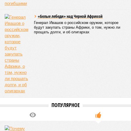
Европу подобные катастрофы никогда не затрагивали,
здесь беды были другими, включая массовый голод и
масштабные эпидемии вроде бубонной чумы (200 млн
погибших) или «испанки» (по разным оценкам, от 17,4 до
100 млн погибших во всём мире).
Когда земля – дыбом
Но это дела давно минувших дней. А что нам ждать в
дальнейшем? Авторы энциклопедии A-Z Animals,
основываясь на современных научных исследованиях и
глобальных тенденциях, составили свой список
потенциально самых смертоносных стихийных бедствий,
угрожающих человечеству непосредственно сейчас, в XXI
веке.
«Золото» получили землетрясения. К наиболее
сейсмоопасным регионам относится Тихоокеанское
вулканическое огненное кольцо, включающее Индонезию,
Японию и западное побережье Северной и Южной Америки.
Турция, Иран, Индия и Непал также расположены на очень
активных линиях разломов тектонических плит. Не
исключение и центральная часть США – причина в Нью-