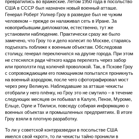
превратились во вражеские. Летом 1950 года в посольство
США в СССР был назначен новый военный атташе.
Генерал Роберт Уолкер Гроу в разведке был не чужим
человеком – прежде он налаживал сеть в Иране. За
новоприбывшим дипломатом, естественно, тут же
установили наблюдение. Практически сразу же было
замечено, что Гроу то и дело колесит по Мос­кве, стараясь
подъехать поближе к военным объектам. Обследовав
столицу, генерал переключился на другие города. При этом
не стеснялся ради чёткого кадра перелезть через забор
или проползти под колючей проволокой. Так, в Пскове Гроу
с сопровождающим его помощником попытался проникнуть
на военный аэродром, после чего сфотографировал мост
через реку Великую. Наблюдавшие за атташе чекисты
отобрали у него плёнку, но Гроу это не смутило – в течение
следующих месяцев он побывал в Калуге, Пензе, Муроме,
Ельце, Орле и Тбилиси, повсюду собирая информацию о
военных объектах и промышленных предприятиях. В итоге
Гроу взяли в плотную разработку.
То ли у советской контрразведки в посольстве США
имелся свой «крот», то ли чекисты тайно проникли в