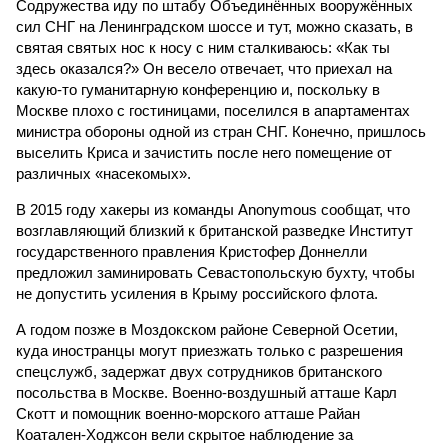
Содружества иду по штабу Объединённых вооружённых
сил СНГ на Ленинградском шоссе и тут, можно сказать, в
святая святых нос к носу с ним сталкиваюсь: «Как ты
здесь оказался?» Он весело отвечает, что приехал на
какую-то гуманитарную конференцию и, поскольку в
Москве плохо с гостиницами, поселился в апартаментах
министра обороны одной из стран СНГ. Конечно, пришлось
выселить Криса и зачистить после него помещение от
различных «насекомых».
В 2015 году хакеры из команды Anonymous сообщат, что
возглавляющий близкий к британской разведке Институт
государственного правления Кристофер Доннелли
предложил заминировать Севастопольскую бухту, чтобы
не допустить усиления в Крыму российского флота.
А годом позже в Моздокском районе Северной Осетии,
куда иностранцы могут приезжать только с разрешения
спецслужб, задержат двух сотрудников британского
посольства в Москве. Военно-воздушный атташе Карл
Скотт и помощник военно-морского атташе Райан
Коатален-Ходжсон вели скрытое наблюдение за