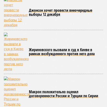
великой суши, продолжавшегося с 1928-го. Но всё
обратилось катастрофой. Снег растаял, устремился в реки,
начался небывалый паводок, быстро обернувшийся
страшным наводнением, которое обильные весенние ливни
только усугубили. К июню всё это преобразовалось в
массовый потоп, в июле же Китай в дополнение накрыло
сразу девятью циклонами. Последствия оказались
невообразимыми: наводнение погребло под собой
территорию в 180 тыс. квадратных километров, что равно
по площади Карелии, шести Курским или Калужским
областям, десятку Чуваший.
В общем, недаром события 1931-го находятся на первом
месте в списке самых смертоносных стихийных бедствий,
когда-либо происходивших на планете. Число
пострадавших в тот год достигло 53 млн человек, число
погибших, по некоторым оценкам, составило 4 миллиона.
Впрочем, для Китая подобное не в новинку. Так, в сентябре
1887 года вода прорвала многочисленные дамбы на реке
Хуанхэ и быстро залила почти весь Северный Китай, так
как местность там довольно низменная, и потоп просто не