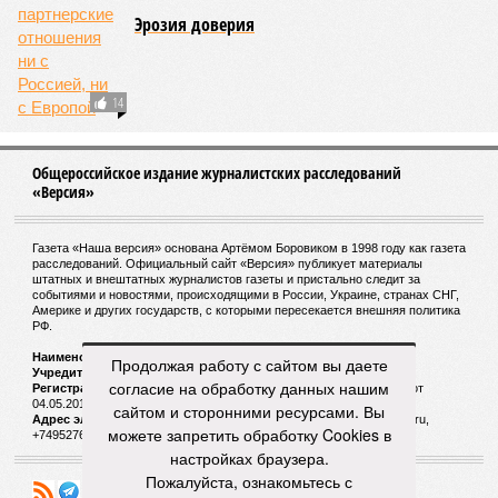
этому – экономическому кризису, эпидемиям, голоду,
резкому сокращению численности населения. Так погибли
цивилизации шумеров, майя, кхмеров – список не
исчерпывающий. Какая цивилизация будет следующей?
Илья Космач
Газета
«Наша версия» №29 от 03.08.2026
Опубликовано:
05.08.2026 13:00
Отредактировано:
05.08.2026 13:00
Возраст
Инфантино
бессмертия
отступил и объявил
об отказе ФИФА от
продажи доли прав
на чемпионат мира
КОММЕНТАРИИ
1
Продолжая работу с сайтом вы даете
согласие на обработку данных нашим
ДОСЬЕ
сайтом и сторонними ресурсами. Вы
Ивашов Леонид Григорьевич
можете запретить обработку Cookies в
настройках браузера.
Российский военный и общественный деятель.
Пожалуйста, ознакомьтесь с
Специалист по геополитике и конфликтологии в
международных отношениях, генерал-полковник.