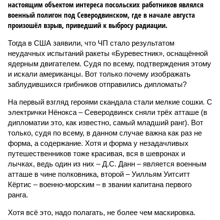
настоящим объектом интереса посольских работников являлся
военный полигон под Северодвинском, где в начале августа
произошёл взрыв, приведший к выбросу радиации.
Тогда в США заявили, что ЧП стало результатом
неудачных испытаний ракеты «Буревестник», оснащённой
ядерным двигателем. Судя по всему, подтверждения этому
и искали американцы. Вот только почему изображать
заблудившихся грибников отправились дипломаты?
На первый взгляд героями скандала стали мелкие сошки. С
электрички Нёнокса – Северо­двинск сняли трёх атташе (в
дипломатии это, как известно, самый младший ранг). Вот
только, судя по всему, в данном случае важна как раз не
форма, а содержание. Хотя и форма у незадачливых
путешественников тоже красивая, вся в шевронах и
лычках, ведь один из них – Д.С. Данн – является военным
атташе в чине полковника, второй – Уилльям Уитситт
Кёртис – военно-морским – в звании капитана первого
ранга.
Хотя всё это, надо полагать, не более чем маскировка.