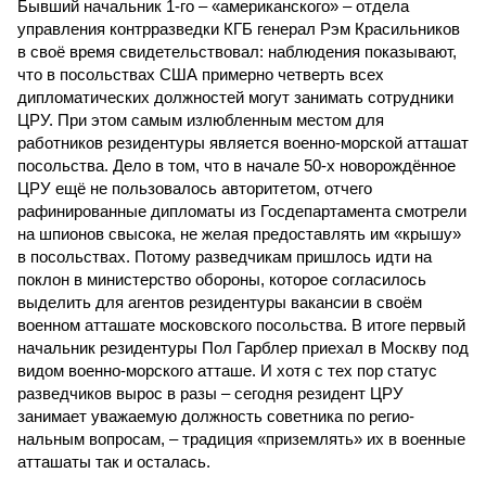
Бывший начальник 1-го – «американского» – отдела
управления контрразведки КГБ генерал Рэм Красильников
в своё время свидетельствовал: наблюдения показывают,
что в посольствах США примерно четверть всех
дипломатических должностей могут занимать сотрудники
ЦРУ. При этом самым излюбленным местом для
работников резидентуры является военно-морской атташат
посольства. Дело в том, что в начале 50-х новорождённое
ЦРУ ещё не пользовалось авторитетом, отчего
рафинированные дипломаты из Госдепартамента смотрели
на шпионов свысока, не желая предоставлять им «крышу»
в посольствах. Потому разведчикам пришлось идти на
поклон в министерство обороны, которое согласилось
выделить для агентов резидентуры вакансии в своём
военном атташате московского посольства. В итоге первый
начальник резидентуры Пол Гарблер приехал в Москву под
видом военно-морского атташе. И хотя с тех пор статус
разведчиков вырос в разы – сегодня резидент ЦРУ
занимает уважаемую должность советника по регио­
нальным вопросам, – традиция «приземлять» их в военные
атташаты так и осталась.