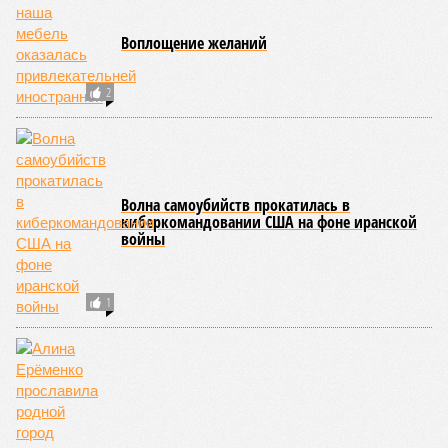
Мадридском разломе в штате Миссури. Землетрясения
средней силы – явление, в общем-то, обычное и вполне
сносное, но периодически, раз в несколько столетий,
трясёт так, что мало не покажется никому. К примеру, в
самом конце 2004 года бахнуло близ побережья
индонезийского острова Суматра, а следом пошли
огромные, превышающие высоту 15 метров, волны. Итог –
250 тыс. погибших.
На втором месте в рейтинге A-Z Animals как раз цунами. В
этом плане к уязвимым регионам относятся: побережье
Индийского океана, тихо­океанские побережья Японии и
США, а также некоторые районы Карибского бассейна и
Средиземноморья. То есть в зоне риска уже не только
Поднебесная с Индией – не так ли?
«Бронзу» получают извержения супервулканов – «Наша
Версия» уже
писала
о том, что может случиться, если
окончательно проснётся знаменитый Йеллоустоун. Это
грозит не только уничтожением части Соединённых
Штатов, но и общепланетарной катастрофой вплоть до