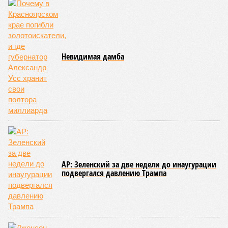
Да, наша любимая маленькая планета может быть
единственной, где в пределах Солнечной системы есть
полноценная жизнь, но Земля также регулярно пытается
эту жизнь уничтожить. Так уж вышло, что внутренние
процессы на планете включают в себя всевозможные
геологические, метеорологические и физические явления,
которые для человека довольно опасны. Или попросту
смертельны. И вот несколько тому примеров.
Все стихии сразу
Около 100 лет назад в Поднебесной приключилось то, что
у нас назвали бы тридцатью тремя несчастьями. Страну
последовательно поразили: многолетняя засуха, страшный
паводок, невероятные ливни. Несколько миллионов
человек не пережили этот разгул стихий. Вот что тогда
приключилось.
Зима 1931 года выдалась в Китае чрезвычайно
продолжительной и суровой. Снега образовалось огромное
количество – казалось бы, хороший знак после периода