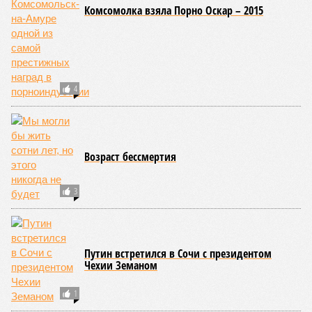
возникновения «вулканической зимы». Флегрейские поля в
Италии, кстати, тоже не стоит сбрасывать со счетов. Равно
как и многие другие до поры спящие вулканические
районы.
Невидимый убийца
Упоминают эксперты и жару вкупе с засухой и
следующими отсюда лесными пожарами. Тут в группе
риска запад США, юг Европы, Австралия, Ближний Восток,
а также некоторые районы Бразилии и Африки к югу от
Сахары. Леса начинают гореть всё чаще и чаще,
достаточно посмотреть общемировую статистику; сотни
тысяч людей остаются без крова, десятки тысяч – гибнут.
Но проблема не только в этом. Проблема ещё и в том, что
огонь уничтожает лесную экосистему, сельское хозяйство
и кропотливо созданную человеком инфраструктуру.
Учитывая то, что пожары начинают становиться чуть ли не
ежегодной реальностью на фоне глобального потепления,
год за годом их будет всё больше, и здесь уже среди
прочего в большой опасности Европа. Небывалая жара,
зафиксированная в этом и прошлом годах в Италии и во