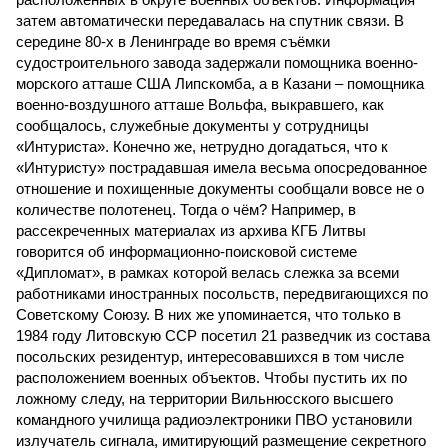
затем автоматически передавалась на спутник связи. В
середине 80-х в Ленинграде во время съёмки
судостроительного завода задержали помощника военно-
морского атташе США Липскомба, а в Казани – помощника
военно-воздушного атташе Вольфа, выкравшего, как
сообщалось, служебные документы у сотрудницы
«Интуриста». Конечно же, нетрудно догадаться, что к
«Интуристу» пострадавшая имела весьма опосредованное
отношение и похищенные документы сообщали вовсе не о
количестве полотенец. Тогда о чём? Например, в
рассекреченных материалах из архива КГБ Литвы
говорится об информационно-поисковой системе
«Дипломат», в рамках которой велась слежка за всеми
работниками иностранных посольств, передвигающихся по
Советскому Союзу. В них же упоминается, что только в
1984 году Литовскую ССР посетил 21 разведчик из состава
посольских резидентур, интересовавшихся в том числе
расположением военных объектов. Чтобы пустить их по
ложному следу, на территории Вильнюсского высшего
командного училища радиоэлектроники ПВО установили
излучатель сигнала, имитирующий размещение секретного