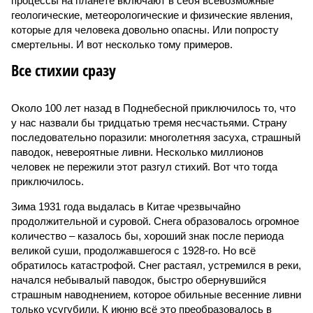
процессы на планете включают в себя всевозможные
геологические, метеорологические и физические явления,
которые для человека довольно опасны. Или попросту
смертельны. И вот несколько тому примеров.
Все стихии сразу
Около 100 лет назад в Поднебесной приключилось то, что
у нас назвали бы тридцатью тремя несчастьями. Страну
последовательно поразили: многолетняя засуха, страшный
паводок, невероятные ливни. Несколько миллионов
человек не пережили этот разгул стихий. Вот что тогда
приключилось.
Зима 1931 года выдалась в Китае чрезвычайно
продолжительной и суровой. Снега образовалось огромное
количество – казалось бы, хороший знак после периода
великой суши, продолжавшегося с 1928-го. Но всё
обратилось катастрофой. Снег растаял, устремился в реки,
начался небывалый паводок, быстро обернувшийся
страшным наводнением, которое обильные весенние ливни
только усугубили. К июню всё это преобразовалось в