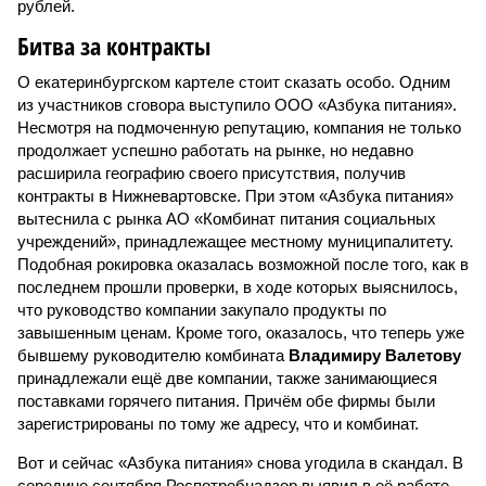
рублей.
Битва за контракты
О екатеринбургском картеле стоит сказать особо. Одним
из участников сговора выступило ООО «Азбука питания».
Несмотря на подмоченную репутацию, компания не только
продолжает успешно работать на рынке, но недавно
расширила географию своего присутствия, получив
контракты в Нижневартовске. При этом «Азбука питания»
вытеснила с рынка АО «Комбинат питания социальных
учреждений», принадлежащее местному муниципалитету.
Подобная рокировка оказалась возможной после того, как в
последнем про­шли проверки, в ходе которых выяснилось,
что руководство компании закупало продукты по
завышенным ценам. Кроме того, оказалось, что теперь уже
бывшему руководителю комбината
Владимиру Валетову
принадлежали ещё две компании, также занимающиеся
поставками горячего питания. Причём обе фирмы были
зарегистрированы по тому же адресу, что и комбинат.
Вот и сейчас «Азбука питания» снова угодила в скандал. В
середине сентября Рос­потребнадзор выявил в её работе