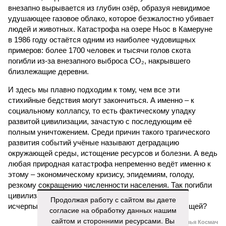
внезапно вырывается из глубин озёр, образуя невидимое
удушающее газовое облако, которое безжалостно убивает
людей и животных. Катастрофа на озере Ньос в Камеруне
в 1986 году остаётся одним из наиболее чудовищных
примеров: более 1700 человек и тысячи голов скота
погибли из-за внезапного выброса CO₂, накрывшего
близлежащие деревни.
И здесь мы плавно подходим к тому, чем все эти
стихийные бедствия могут закончиться. А именно – к
социальному коллапсу, то есть фактическому упадку
развитой цивилизации, зачастую с последующим её
полным уничтожением. Среди причин такого трагического
развития событий учёные называют деградацию
окружающей среды, истощение ресурсов и болезни. А ведь
любая природная катастрофа непременно ведёт именно к
этому – экономическому кризису, эпидемиям, голоду,
резкому сокращению численности населения. Так погибли
цивилизации шумеров, майя, кхмеров – список не
Продолжая работу с сайтом вы даете
исчерпывающий. Какая цивилизация будет следующей?
согласие на обработку данных нашим
сайтом и сторонними ресурсами. Вы
Илья Космач