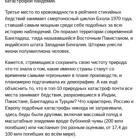
катастрофой пандемии.
Третье место по кровожадности в рейтинге стихийных
бедствий занимает смертоносный циклон Бхола 1970 года,
ставший самым мощным среди себе подобных за всю
историю наблюдений. Он поразил территории современной
Бангладеш, тогда называвшейся Восточным Пакистаном, и
индийского штата Западная Бенгалия. Шторма унесли
жизни полумиллиона человек.
Кажется, стремящаяся сохранить свою чистоту природа
что-то знала о том, какие именно страны станут со
временем самыми «грязными» в плане производств, и
планомерно подтачивала их демографию. А как ещё
объяснить то, что в топ-10 природных катастроф почти все
места занимают бедствия, разразившиеся в Индии,
Пакистане, Бангладеш и Турции? Что характерно, Россию и
Европу подобные катастрофы никогда не затрагивали,
здесь беды были другими, включая массовый голод и
масштабные эпидемии вроде бубонной чумы (200 млн
погибших) или «испанки» (по разным оценкам, от 17,4 до
100 млн погибших во всём мире).