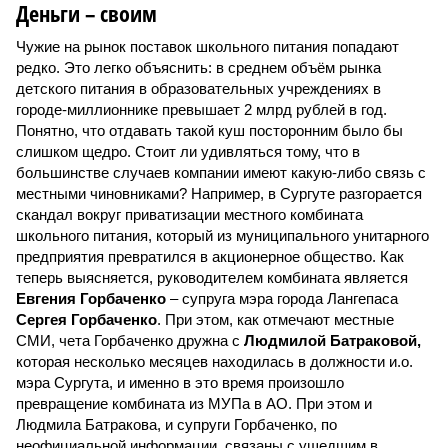
Деньги – своим
Чужие на рынок поставок школьного питания попадают
редко. Это легко объяснить: в среднем объём рынка
детского питания в образовательных учреждениях в
городе-миллионнике превышает 2 млрд рублей в год.
Понятно, что отдавать такой куш посторонним было бы
слишком щедро. Стоит ли удивляться тому, что в
большинстве случаев компании имеют какую-либо связь с
местными чиновниками? Например, в Сургуте разгорается
скандал вокруг приватизации местного комбината
школьного питания, который из муниципального унитарного
предприятия превратился в акционерное общество. Как
теперь выясняется, руководителем комбината является
Евгения Горбаченко
– супруга мэра города Лангепаса
Сергея Горбаченко
. При этом, как отмечают местные
СМИ, чета Горбаченко дружна с
Людмилой Батраковой,
которая несколько месяцев находилась в должности и.о.
мэра Сургута, и именно в это время произошло
превращение комбината из МУПа в АО. При этом и
Людмила Батракова, и супруги Горбаченко, по
неофициальной информации, связаны с ушедшим в