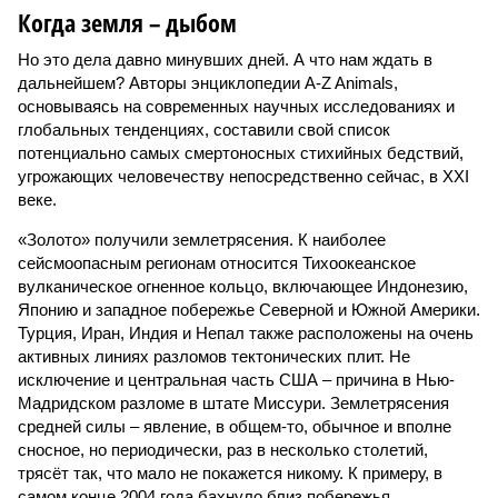
Когда земля – дыбом
Но это дела давно минувших дней. А что нам ждать в
дальнейшем? Авторы энциклопедии A-Z Animals,
основываясь на современных научных исследованиях и
глобальных тенденциях, составили свой список
потенциально самых смертоносных стихийных бедствий,
угрожающих человечеству непосредственно сейчас, в XXI
веке.
«Золото» получили землетрясения. К наиболее
сейсмоопасным регионам относится Тихоокеанское
вулканическое огненное кольцо, включающее Индонезию,
Японию и западное побережье Северной и Южной Америки.
Турция, Иран, Индия и Непал также расположены на очень
активных линиях разломов тектонических плит. Не
исключение и центральная часть США – причина в Нью-
Мадридском разломе в штате Миссури. Землетрясения
средней силы – явление, в общем-то, обычное и вполне
сносное, но периодически, раз в несколько столетий,
трясёт так, что мало не покажется никому. К примеру, в
самом конце 2004 года бахнуло близ побережья