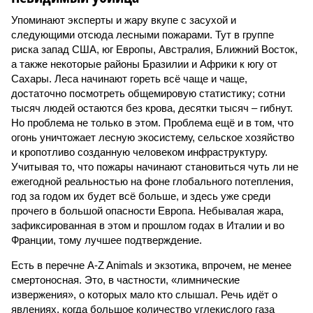
Упоминают эксперты и жару вкупе с засухой и
следующими отсюда лесными пожарами. Тут в группе
риска запад США, юг Европы, Австралия, Ближний Восток,
а также некоторые районы Бразилии и Африки к югу от
Сахары. Леса начинают гореть всё чаще и чаще,
достаточно посмотреть общемировую статистику; сотни
тысяч людей остаются без крова, десятки тысяч – гибнут.
Но проблема не только в этом. Проблема ещё и в том, что
огонь уничтожает лесную экосистему, сельское хозяйство
и кропотливо созданную человеком инфраструктуру.
Учитывая то, что пожары начинают становиться чуть ли не
ежегодной реальностью на фоне глобального потепления,
год за годом их будет всё больше, и здесь уже среди
прочего в большой опасности Европа. Небывалая жара,
зафиксированная в этом и прошлом годах в Италии и во
Франции, тому лучшее подтверждение.
Есть в перечне A-Z Animals и экзотика, впрочем, не менее
смертоносная. Это, в частности, «лимнические
извержения», о которых мало кто слышал. Речь идёт о
явлениях, когда большое количество углекислого газа