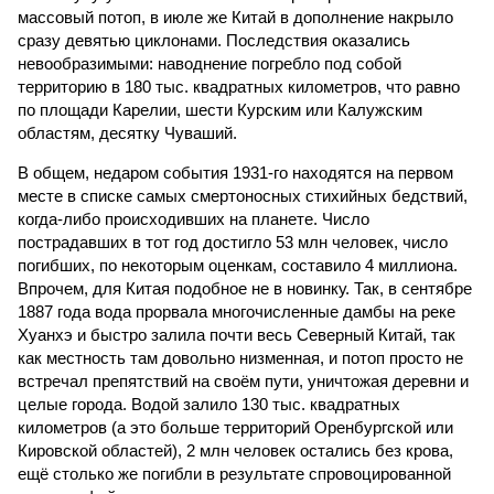
массовый потоп, в июле же Китай в дополнение накрыло
сразу девятью циклонами. Последствия оказались
невообразимыми: наводнение погребло под собой
территорию в 180 тыс. квадратных километров, что равно
по площади Карелии, шести Курским или Калужским
областям, десятку Чуваший.
В общем, недаром события 1931-го находятся на первом
месте в списке самых смертоносных стихийных бедствий,
когда-либо происходивших на планете. Число
пострадавших в тот год достигло 53 млн человек, число
погибших, по некоторым оценкам, составило 4 миллиона.
Впрочем, для Китая подобное не в новинку. Так, в сентябре
1887 года вода прорвала многочисленные дамбы на реке
Хуанхэ и быстро залила почти весь Северный Китай, так
как местность там довольно низменная, и потоп просто не
встречал препятствий на своём пути, уничтожая деревни и
целые города. Водой залило 130 тыс. квадратных
километров (а это больше территорий Оренбургской или
Кировской областей), 2 млн человек остались без крова,
ещё столько же погибли в результате спровоцированной