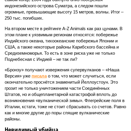
индонезийского острова Суматра, а следом пошли
огромные, превышающие высоту 15 метров, волны. Итог –
250 тыс. погибших.
На втором месте в рейтинге A-Z Animals как раз цунами. В
этом плане к уязвимым регионам относятся: побережье
Индийского океана, тихо­океанские побережья Японии и
США, а также некоторые районы Карибского бассейна и
Средиземноморья. То есть в зоне риска уже не только
Поднебесная с Индией – не так ли?
«Бронзу» получают извержения супервулканов – «Наша
Версия» уже
писала
о том, что может случиться, если
окончательно проснётся знаменитый Йеллоустоун. Это
грозит не только уничтожением части Соединённых
Штатов, но и общепланетарной катастрофой вплоть до
возникновения «вулканической зимы». Флегрейские поля в
Италии, кстати, тоже не стоит сбрасывать со счетов. Равно
как и многие другие до поры спящие вулканические
районы.
Невидимый убийца