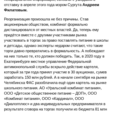
отставку в апреле этого года мэром Сургута
Андреем
Филатовым.
Реорганизация произошла не без причины. Став
акционерным обществом, комбинат формально
дистанцировался от местных властей. Да, теперь ему
придётся вместе с другими участниками рынка
участвовать в торгах за право поставлять питание в школы
и детсады, однако эксперты недаром считают, что такие
торги давно превратились в формальность. А побеждают
на них только те, кто должен победить. Так, в 2020 году в
Екатеринбурге местное управление Федеральной
антимонопольной службы вскрыло действие картеля,
который за три года принял участие в 30 аукционах, сумев
заработать 150 млн рублей. А в начале сентября на рынке
Челябинска ФАС разоблачила ещё один картель на рынке
школьного питания. АО «Уральский комбинат питания»,
ООО «Детское общественное питание – ДОП», ООО
«Комбинат питания», ООО «Кардинал», ООО
«Диалогплюс» и два индивидуальных предпринимателя в
результате сговора на торгах получили из бюджета 81 млн