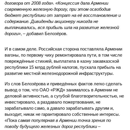
договора от 2008 года». «Концессия дала Армении
современную железную дорогу, при этом освободив
бюджет республики от затрат на её восстановление и
содержание. Дивиденды акционеру никогда не
выплачивались, вся прибыль шла на развитие железной
дороги»
, – добавил Белозёров.
И в самом деле. Российская сторона поставляла Армении
вагоны, по первому чиху ремонтировала пути, в том числе
повреждённые стихией, выплатила в казну закавказской
республики 15 млрд рублей налогов, пускала прибыль на
развитие местной железнодорожной инфраструктуры.
Из слов Белозёрова и приведённых фактов легко сделать
вывод о том, что ОАО «РЖД» занималось в Армении не
деловой активностью, а сугубой благотворительностью, не
инвестировало, а раздавало пожертвования, не
зарабатывало само, а давало зарабатывать другим и,
выходит, никак не гарантировало собственные интересы.
«Пока самая популярная в Армении точка зрения по
поводу будущего железных дорог рес­публики –