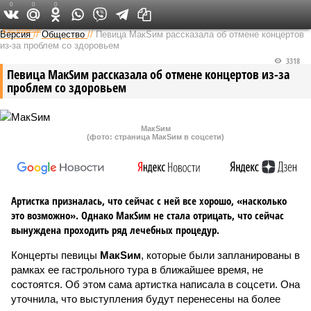
0
0
0
Федеральный выпуск
Версия
//
Общество
//
Певица МакSим рассказала об отмене концертов
из-за проблем со здоровьем
3318
Певица МакSим рассказала об отмене концертов из-за
проблем со здоровьем
МакSим
(фото: страница МакSим в соцсети)
Артистка призналась, что сейчас с ней все хорошо, «насколько
это возможно». Однако МакSим не стала отрицать, что сейчас
вынуждена проходить ряд лечебных процедур.
Концерты певицы
МакSим
, которые были запланированы в
рамках ее гастрольного тура в ближайшее время, не
состоятся. Об этом сама артистка написала в соцсети. Она
уточнила, что выступления будут перенесены на более