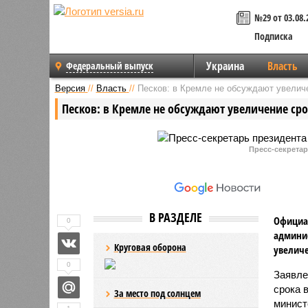
№29 от 03.08.
Подписка
Украина
Власть
Федеральный выпуск
Версия
//
Власть
//
Песков: в Кремле не обсуждают увелич
Песков: в Кремле не обсуждают увеличение ср
Пресс-секрета
В РАЗДЕЛЕ
Официал
0
админис
Круговая оборона
увеличе
0
Заявле
срока 
За место под солнцем
минист