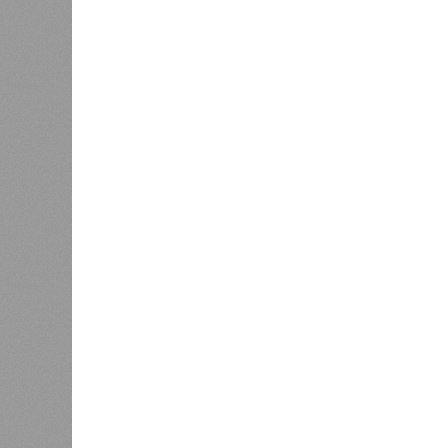
бедствий занимает смертоносный ц
ставший самым мощным среди себе
наблюдений. Он поразил территори
тогда называвшейся Восточным Пак
штата Западная Бенгалия. Шторма 
полумиллиона человек.
Кажется, стремящаяся сохранить с
знала о том, какие именно страны 
«грязными» в плане производств, 
их демографию. А как ещё объяснить
природных катастроф почти все ме
Пакистане, Бангладеш и Турции? Ч
никогда не затрагивали, здесь бе
эпидемии вроде бубонной чумы (200
17,4 до 100 млн погибших во всём м
Когда земля – дыбом
Но это дела давно минувших дней.
A-Z Animals, основываясь на совр
тенденциях, составили свой списо
бедствий, угрожающих человечеству