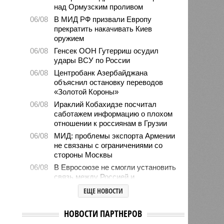
над Ормузским проливом
06/08
В МИД РФ призвали Европу
прекратить накачивать Киев
оружием
06/08
Генсек ООН Гутерриш осудил
удары ВСУ по России
06/08
Центробанк Азербайджана
объяснил остановку переводов
«Золотой Короны»
06/08
Ираклий Кобахидзе посчитал
саботажем информацию о плохом
отношении к россиянам в Грузии
06/08
МИД: проблемы экспорта Армении
не связаны с ограничениями со
стороны Москвы
06/08
В Евросоюзе не смогли установить
связь между Россией и
миграционным кризисом в Сеуте
ЕЩЕ НОВОСТИ
06/08
Ямпольская объяснила причины
проблем с поступлением в
НОВОСТИ ПАРТНЕРОВ
ведущие вузы страны