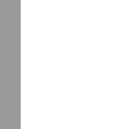
«Золото» получили землетрясения.
Тихоокеанское вулканическое огне
западное побережье Северной и Юж
расположены на очень активных ли
центральная часть США – причина
Землетрясения средней силы – явле
периодически, раз в несколько стол
примеру, в самом конце 2004 года 
Суматра, а следом пошли огромные
тыс. погибших.
На втором месте в рейтинге A-Z An
относятся: побережье Индийского о
также некоторые районы Карибского
уже не только Поднебесная с Индие
«Бронзу» получают извержения су
может случиться, если окончатель
только уничтожением части Соеди
вплоть до возникновения «вулканич
не стоит сбрасывать со счетов. Ра