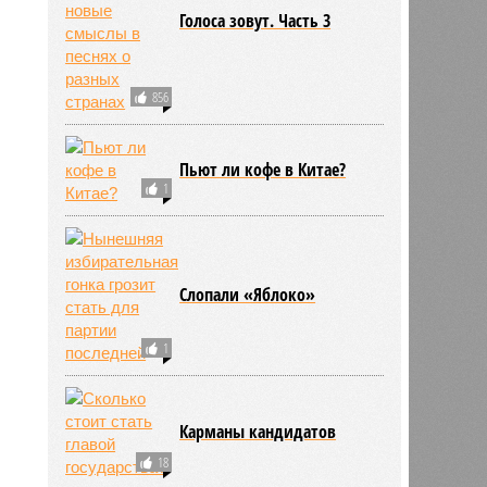
Голоса зовут. Часть 3
856
Пьют ли кофе в Китае?
1
Слопали «Яблоко»
1
Карманы кандидатов
18