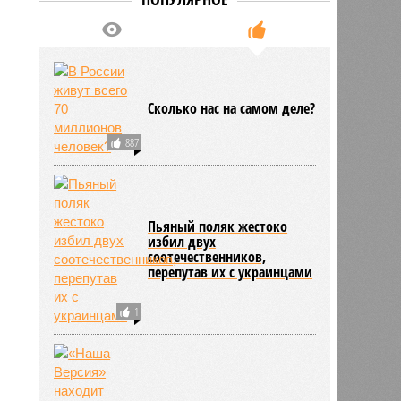
5
Сколько нас на самом деле?
887
Пьяный поляк жестоко
избил двух
соотечественников,
перепутав их с украинцами
1