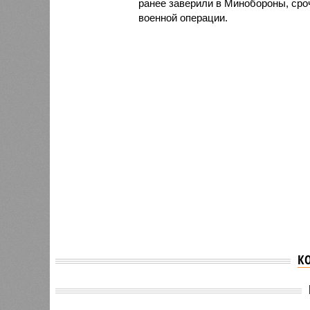
ранее заверили в Минобороны, сро
военной операции.
К
Песков: вопрос
Песков
проведения в России
обсужд