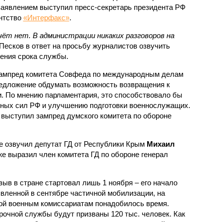
заявлением выступил пресс-секретарь президента РФ
ентство
«Интерфакс»
.
чёт нет. В администрации никаких разговоров на
 Песков в ответ на просьбу журналистов озвучить
ения срока службы.
зампред комитета Совфеда по международным делам
едложение обдумать возможность возвращения к
. По мнению парламентария, это способствовало бы
ных сил РФ и улучшению подготовки военнослужащих.
 выступил зампред думского комитета по обороне
е озвучил депутат ГД от Республики Крым
Михаил
же выразил член комитета ГД по обороне генерал
зыв в стране стартовал лишь 1 ноября – его начало
явленной в сентябре частичной мобилизации, на
ой военным комиссариатам понадобилось время.
рочной службы будут призваны 120 тыс. человек. Как