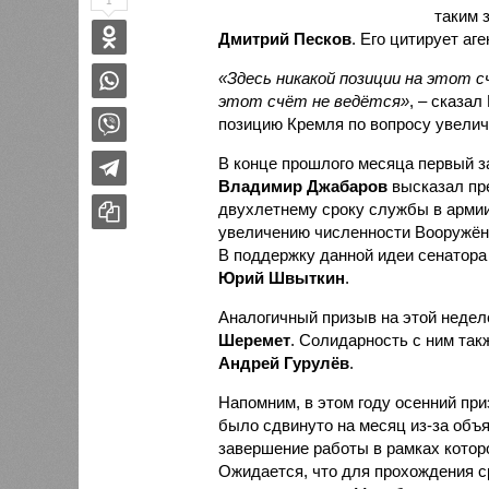
1
таким 
Дмитрий Песков
. Его цитирует аг
«Здесь никакой позиции на этот с
этот счёт не ведётся»
, – сказал
позицию Кремля по вопросу увелич
В конце прошлого месяца первый 
Владимир Джабаров
высказал пр
двухлетнему сроку службы в армии
увеличению численности Вооружён
В поддержку данной идеи сенатора
Юрий Швыткин
.
Аналогичный призыв на этой недел
Шеремет
. Солидарность с ним так
Андрей Гурулёв
.
Напомним, в этом году осенний при
было сдвинуто на месяц из-за объ
завершение работы в рамках котор
Ожидается, что для прохождения с