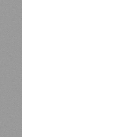
Энергообман
Расск
0
очеред
биологов, называется «Конец всей
исследователей в организации кон
разберётся, как и где уменьшить 
Да, на
(фото: en.wikipedia.org)
единст
полноц
жизнь уничтожить. Так уж вышло, 
всевозможные геологические, мете
человека довольно опасны. Или по
Все стихии сразу
Около 100 лет назад в Поднебесно
тремя несчастьями. Страну послед
паводок, невероятные ливни. Неск
стихий. Вот что тогда приключилось