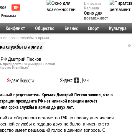
Вячеслав
2026
Калинин
Окно для
Реклама
возможностей
Конфликт
Общество
Бизнес
Спорт
Культура
ение срока службы в армии
ока службы в армии
рь президента РФ Дмитрий Песков
(фото: Kremlin.ru)
ьный представитель Кремля Дмитрий Песков заявил, что в
трации президента РФ нет никакой позиции насчёт
ния срока службы в армии до двух лет.
ний от оборонного ведомства РФ по поводу увеличения
военной службы с года до двух не было, а именно это
ерство имеет решающий голос в данном вопросе. С