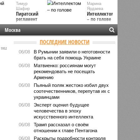
Тимур
Марина
Шафир
Ярдаева
Пиратский
Интеллектом
регламент
– по голове
Москва
ПОСЛЕДНИЕ НОВОСТИ
1952
06/08
В Румынии заявили о неготовности
брать на себя помощь Украине
06/08
Матвиенко: россиянам могут
рекомендовать не посещать
Армению
06/08
Пьяный поляк жестоко избил двух
соотечественников, перепутав их с
украинцами
06/08
Эксперт оценил будущее
человечества в эпоху
искусственного интеллекта
06/08
Трамп рассказал о своём
отношении к главе Пентагона
06/08
Раскрыты подробности контроля