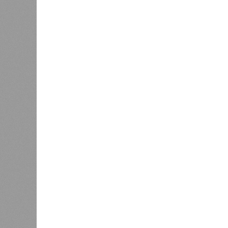
Зима 1931 года выдалась в Китае 
образовалось огромное количество
суши, продолжавшегося с 1928-го. 
устремился в реки, начался небы
наводнением, которое обильные вес
преобразовалось в массовый потоп
циклонами. Последствия оказались
территорию в 180 тыс. квадратных 
Курским или Калужским областям, 
В общем, недаром события 1931-го
смертоносных стихийных бедствий,
пострадавших в тот год достигло 5
составило 4 миллиона. Впрочем, для
года вода прорвала многочисленны
Северный Китай, так как местность
препятствий на своём пути, уничто
квадратных километров (а это бол
2 млн человек остались без крова,
спровоцированной катастрофой па
Третье место по кровожадности в р