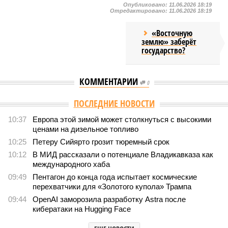
Опубликовано:
11.06.2026 18:19
Отредактировано:
11.06.2026 18:19
«Восточную
землю» заберёт
государство?
КОММЕНТАРИИ
0
Версия
//
Конфликт
//
В нескольких станциях от уже сданного
«Сказочного леса» пайщики ЖК «Станция Л» продолжают ждать от
компании Capital Group начала реальной достройки
355
«Станция ожидания» для дольщиков
В нескольких станциях от уже сданного «Сказочного
леса» пайщики ЖК «Станция Л» продолжают ждать от
компании Capital Group начала реальной достройки