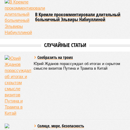
Люблино? И означает ли отсутствие техники на площадке,
что в реальности подрядчик по «Станции Л» ещё даже не
определён?
Митинги
и палаточные лагеря у объекта в
2025–2026 годах, похоже, не изменили ситуацию.
«В
последние месяцы в личном общении нам перестали
называть даже ориентировочные сроки»
, – рассказывают
расстроенные дольщики.
Казалось бы, формально ответственность по
достраиванию объекта распределена. Seven Suns
Development – банкрот, часть его структур признана
несостоятельной ещё в 2024 году, бенефициар компании
находится под следствием по ст. 200.3 УК РФ. Достройку
проблемных объектов группы – «Станции Л», «Сказочного
леса» и «В стремлении к свету», согласно информации на
сайтах Capital Group, осенью 2024 г. взяла на себя. Два из
трёх объектов уже сданы или близки к сдаче. Третий –
«Станция Л», крупнейший по числу пострадавших
дольщиков (3908 квартир в пяти корпусах) – по факту
остаётся стройплощадкой без стройки. Возникает вопрос:
распространяется ли договорённость 2024 года на