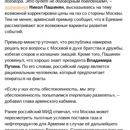
договора. Это будет не договорным поведением»,
–
подчеркнул
Никол Пашинян
, высказываясь на тему
возможной корректировки цены на газ со стороны Москвы.
Тем не менее, армянский премьер сообщил, что в Ереване
рассматривают все возможные варианты развития
событий.
Премьер-министр уточнил, что республика намерена
решать все вопросы с Москвой в духе братства и дружбы,
избегая споров и излишних эмоций. Кроме того, Пашинян
упомянул, что хорошо знает президента
Владимира
Путина
. По его словам, российский лидер является
рациональным человеком, который предпочитает
опираться на факты.
«Если у них есть обеспокоенность, мы эту
обеспокоенность попытаемся терпеливо развеять»,
–
добавил глава армянского кабмина.
Ранее российский МИД отмечал, что Москва может
пересмотреть льготные условия поставок газа и
нефтепродуктов для Армении в случае её дальнейшего
движения в сторону Евросоюза. Соответствующее письмо