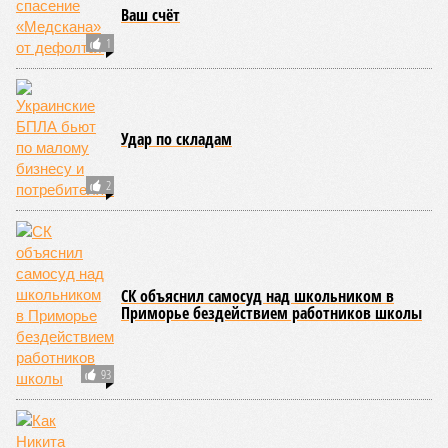
дел? Именно на этот вопрос сегодня больше всего ждут
ответа дольщики ЖК «Станция Л».
Николай Ольхин
Опубликовано:
07.08.2026 11:09
Отредактировано:
07.08.2026 11:09
Украинскому
Попытки Запада
кандидату в
рассорить Москву и
конгресс США
Астану назвали
запретили
бесперспективными
приходить на пляж
после драки
КОММЕНТАРИИ
0
Новости smi2.ru
Версия
//
Общество
//
Земля уже не раз показывала человечеству свой
крутой нрав – когда покажет снова?
788
Последние времена
Земля уже не раз показывала человечеству свой крутой