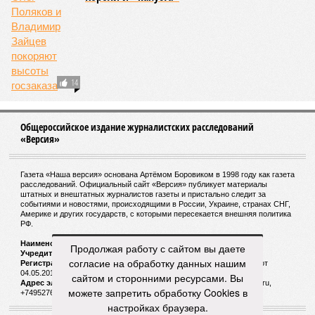
Зима 1931 года выдалась в Китае чрезвычайно
продолжительной и суровой. Снега образовалось огромное
количество – казалось бы, хороший знак после периода
великой суши, продолжавшегося с 1928-го. Но всё
обратилось катастрофой. Снег растаял, устремился в реки,
начался небывалый паводок, быстро обернувшийся
страшным наводнением, которое обильные весенние ливни
только усугубили. К июню всё это преобразовалось в
массовый потоп, в июле же Китай в дополнение накрыло
сразу девятью циклонами. Последствия оказались
невообразимыми: наводнение погребло под собой
территорию в 180 тыс. квадратных километров, что равно
по площади Карелии, шести Курским или Калужским
областям, десятку Чуваший.
В общем, недаром события 1931-го находятся на первом
месте в списке самых смертоносных стихийных бедствий,
Продолжая работу с сайтом вы даете
когда-либо происходивших на планете. Число
согласие на обработку данных нашим
пострадавших в тот год достигло 53 млн человек, число
сайтом и сторонними ресурсами. Вы
погибших, по некоторым оценкам, составило 4 миллиона.
можете запретить обработку Cookies в
Впрочем, для Китая подобное не в новинку. Так, в сентябре
настройках браузера.