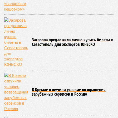
декабрю 2026 г., вторую – к марту 2028-го. Но никто при
этом из кураторов стройки не задается вопросом: как эти
сроки должны материализоваться? На строительной
площадке, по свидетельствам дольщиков, регулярно
бывающих у забора, какая-либо техника отсутствует. Ни
бетононасосов, ни работающих кранов, ни признаков
мобилизации подрядчиков. При том, что до «декабря 2026»
осталось менее полугода.
Если в «Сказочном лесу» техзаказчик публично
отчитывался о поэтапной готовности – 90%, затем 97%, с
конкретными инженерными работами (усиление
монолитных конструкций, устранение проектных ошибок) –
то по «Станции Л» подобной публичной отчётности
дольщики не видят. Ни Capital Group, ни кураторы
строительства не подтверждают ни соблюдения графика
строительства, ни объёма фактически выполненных работ.
Напрашивается закономерный вопрос: если
декларируемая «Capital Group модель (достраивать
проблемные объекты SSD») сработала на
Лосиноостровской, почему она не масштабируется на