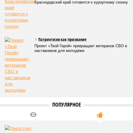
«Станцию Л» в полном объёме или приоритет отдан
объектам мешей сложности и меньшего масштаба?
Источник: https://avaho.ru/novostroyka/moskva/uvao/lyublino/svetlyy-mir-
stantsiya-l/9303640/?ysclid=msemqdok6w326352116
Если да, то на каком основании декларируются конкретные
даты сдачи жилого комплекса (декабрь 2026 – март 2028),
если фаза активных строительных работ, если судить по
отсутствию техники на площадке, ещё не началась? При
этом на бумаге даты ввода ЖК в строй продолжают
фигурировать
в объявлениях о продаже квартир на
профильных порталах.
Для почти четырёх тысяч будущих собственников квартир
время давно измеряется не календарём, а очередными
переносами ожиданий. И пока на профильных порталах
продолжают указывать даты сдачи, главным индикатором
остается сама стройка. Если на ней по-прежнему не видно
признаков масштабных работ, то неизбежно возникает
вопрос: не превращаются ли сроки ввода в декларацию,
которая все больше расходится с реальным положением