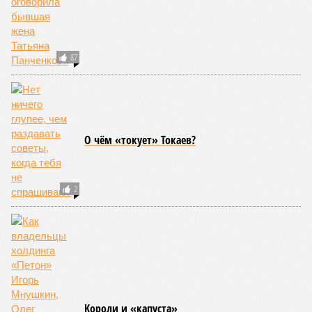
(фото: en.wikipedia.org)
Да, наша любимая маленькая планета может быть
единственной, где в пределах Солнечной системы есть
полноценная жизнь, но Земля также регулярно пытается
эту жизнь уничтожить. Так уж вышло, что внутренние
процессы на планете включают в себя всевозможные
геологические, метеорологические и физические явления,
которые для человека довольно опасны. Или попросту
смертельны. И вот несколько тому примеров.
Все стихии сразу
Около 100 лет назад в Поднебесной приключилось то, что
у нас назвали бы тридцатью тремя несчастьями. Страну
последовательно поразили: многолетняя засуха, страшный
паводок, невероятные ливни. Несколько миллионов
человек не пережили этот разгул стихий. Вот что тогда
приключилось.