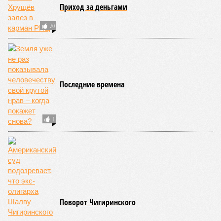
нрав – когда покажет снова?
Земля уже не раз показывала человечеству свой крутой нрав – когда
покажет снова? (фото: АР-ТАСС)
Природа постоянно вступает в противоречие с нами. Ведь пока
она стремится всё на планете держать в балансе, человечество
не особенно церемонится с окружающей средой. Самые
массовые катастрофы в прошлом – какими они были? Какие
ждут нас со дня на день и чем грозят?
Рассказ
Стивена Кинга
, в котором описывались
последствия очередного апокалипсиса, искусственно
вызванного группой биологов, называется «Конец всей
этой мерзости». В реальной жизни участия пытливых
исследователей в организации конца света может не
понадобиться: природа сама разберётся, как и где
уменьшить масштабы человеческой популяции.