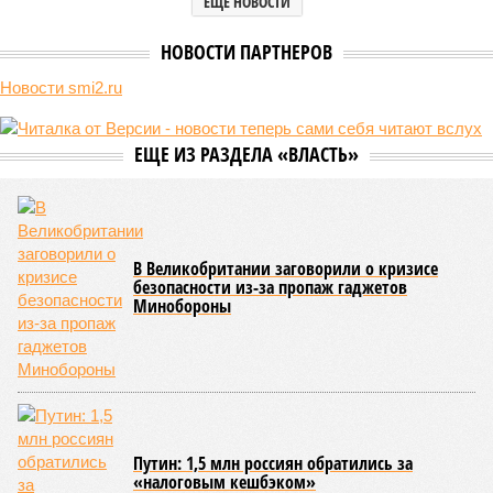
В нескольких станциях от уже сданного «Сказочного леса» пайщики ЖК
«Станция Л» продолжают ждать от компании Capital Group начала
реальной достройки (изображение сгенерировано ИИ)
Пока в Ярославском районе СВАО дольщики «Сказочного леса»
уже получают ключи – в мае 2026 года были получены
заключение о соответствии проектной документации и
разрешение на ввод жилищного комплекса в эксплуатацию –
совсем недалеко, в паре станций метро южнее, на Люблинской
улице, картина, можно сказать, прямо противоположная.
Сюжет:
Недвижимость
ЖК «Светлый мир «Станция Л»: та же группа компаний-
банкрот Seven Suns Development, та же
анонсированная
схема достройки через Capital Group осенью 2024 года, но
за прошедшие два года результатов, по словам дольщиков,
практически не видно. По
информации
из профильных
порталов, первую очередь ЖК строители обещают сдать к