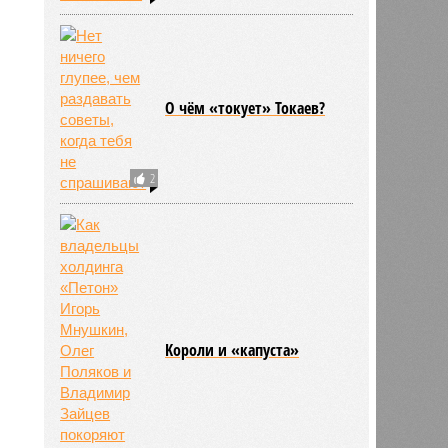
О чём «токует» Токаев?
2
Kороли и «капуста»