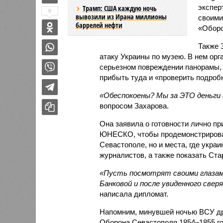
экспер
Трамп: США каждую ночь
0
вывозили из Ирана миллионы
своими
баррелей нефти
«Оборо
Также 
атаку Украины по музею. В нем ор
серьезном повреждении панорамы, о
прибыть туда и «проверить подроб
«Обеспокоены? Мы за ЭТО деньг
вопросом Захарова.
Она заявила о готовности лично п
ЮНЕСКО, чтобы продемонстрироват
Севастополе, но и места, где укра
журналистов, а также показать Ста
«Пусть посмотрят своими глазам
Банковой и после увиденного све
написала дипломат.
Напомним, минувшей ночью ВСУ д
Оборона Севастополя 1854–1855 го