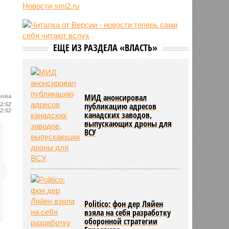
России
Новости smi2.ru
13:15
С сентября изменятся правила
перевозки групп детей автобусами
13:04
В России с начала 2026 года
ЕЩЕ ИЗ РАЗДЕЛА «ВЛАСТЬ»
существенно вырос объём выдачи
ипотеки
МИД анонсировал
нова
публикацию адресов
22:52
22:52
канадских заводов,
выпускающих дроны для
ВСУ
Politico: фон дер Ляйен
взяла на себя разработку
оборонной стратегии