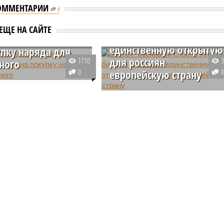
ОММЕНТАРИИ
0
В АТОР раскрыли способ
уме предложили
ЕЩЕ НА САЙТЕ
купить билет в Сербию –
 налоговый вычет
единственную открытую
упку наряда для
для россиян
1710
ного
0
европейскую страну
м вице-спикера
Бориса Чернышова,
Россиянам рассказали, как
одители сейчас
отправиться в единственную
ь в сложном
страну Европы, которая все еще
ом положении. Для их
остается для них открытой,
и депутат предложил
несмотря на санкции и закрытое
овый налоговый вычет.
воздушное пространство над
странами Евросоюза.