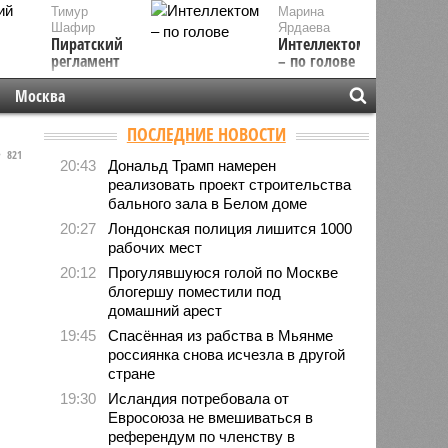
Тимур
Марина
Шафир
Ярдаева
Пиратский
Интеллектом
регламент
– по голове
Москва
ПОСЛЕДНИЕ НОВОСТИ
821
20:43
Дональд Трамп намерен
реализовать проект строительства
бального зала в Белом доме
20:27
Лондонская полиция лишится 1000
рабочих мест
20:12
Прогулявшуюся голой по Москве
блогершу поместили под
домашний арест
19:45
Спасённая из рабства в Мьянме
россиянка снова исчезла в другой
стране
19:30
Исландия потребовала от
Евросоюза не вмешиваться в
референдум по членству в