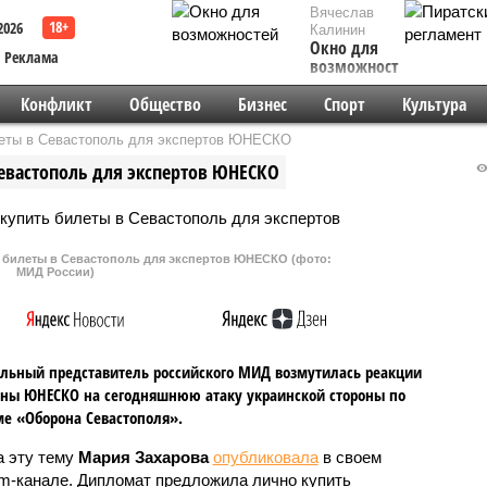
Вячеслав
2026
Калинин
Окно для
Реклама
возможностей
Конфликт
Общество
Бизнес
Спорт
Культура
леты в Севастополь для экспертов ЮНЕСКО
евастополь для экспертов ЮНЕСКО
 билеты в Севастополь для экспертов ЮНЕСКО (фото:
МИД России)
ьный представитель российского МИД возмутилась реакции
оны ЮНЕСКО на сегодняшнюю атаку украинской стороны по
е «Оборона Севастополя».
а эту тему
Мария Захарова
опубликовала
в своем
am-канале. Дипломат предложила лично купить