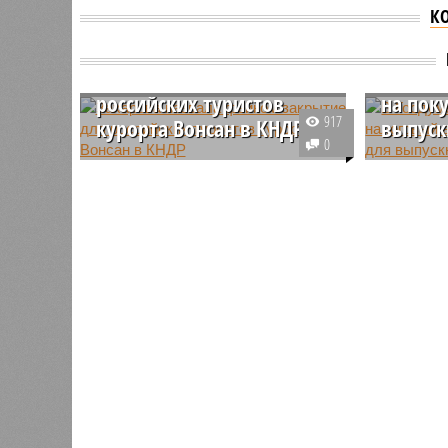
К
Захарова назвала
В Госд
фейком закрытие для
ввести
российских туристов
на пок
917
курорта Вонсан в КНДР
выпуск
0
Официальный представитель
По слова
Министерства иностранных дел
Госдумы 
России Мария Захарова
многие р
опровергла распространяемую в
оказалис
западных СМИ информацию о
финансов
якобы введённых Северной
поддержк
Кореей ограничениях для
ввести н
российских туристов на
посещение курортной зоны
Вонсан-Кальма.