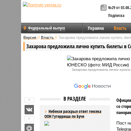
№29 от 03.08.
Подписка
Украина
Власть
Федеральный выпуск
Версия
//
Власть
//
Захарова предложила лично купить би
Захарова предложила лично купить билеты в С
Захарова предложила лично купить
В РАЗДЕЛЕ
Официал
0
со стор
Небензя раскрыл ответ генсека
панорам
ООН Гутерриша по Буче
0
Пост н
Telegr