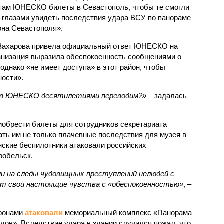
там ЮНЕСКО билеты в Севастополь, чтобы те смогли
 глазами увидеть последствия удара ВСУ по панораме
на Севастополя».
Захарова привела официальный ответ ЮНЕСКО на
ганизация выразила обеспокоенность сообщениями о
днако «не имеет доступа» в этот район, чтобы
ности».
и в ЮНЕСКО десятилетиями переводим?»
– задалась
риобрести билеты для сотрудников секретариата
ь им не только плачевные последствия для музея в
инские беспилотники атаковали российских
робельск.
и на следы чудовищных преступлений нелюдей с
рят свои настоящие чувства с «обеспокоенностью»
, –
ронами
атаковали
мемориальный комплекс «Панорама
дов». Вследствие удара в здании случился пожал, что,