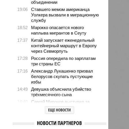
объединении
19:06
Ставшего мемом американца
Уолкера вызвали в миграционную
службу
18:52
Марокко опасается нового
наплыва мигрантов в Сеуту
17:37
Китай запускает еженедельный
контейнерный маршрут в Европу
через Севморпуть
17:28
Россия опередила по зарплатам
три страны ЕС
17:16
Александр Лукашенко призвал
белорусов скупать пустующие
избы
14:49
Девушка объяснила убийство
трёхмесячного сына
14:40
Сергей Миронов выступил за
увеличение пенсий детям,
ЕЩЕ НОВОСТИ
потерявшим родителей
13:56
Финляндия захотела использовать
НОВОСТИ ПАРТНЕРОВ
приграничные болота против