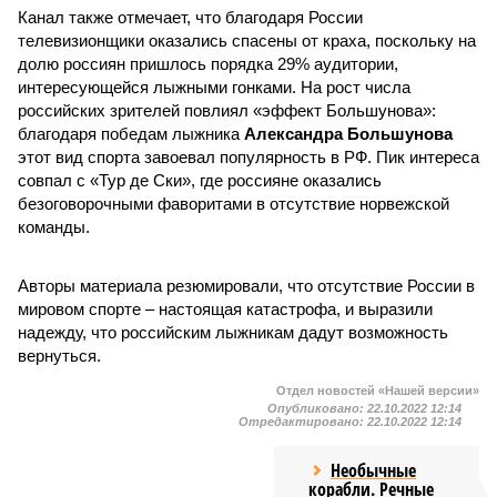
Канал также отмечает, что благодаря России
телевизионщики оказались спасены от краха, поскольку на
долю россиян пришлось порядка 29% аудитории,
интересующейся лыжными гонками. На рост числа
российских зрителей повлиял «эффект Большунова»:
благодаря победам лыжника
Александра Большунова
этот вид спорта завоевал популярность в РФ. Пик интереса
совпал с «Тур де Ски», где россияне оказались
безоговорочными фаворитами в отсутствие норвежской
команды.
Авторы материала резюмировали, что отсутствие России в
мировом спорте – настоящая катастрофа, и выразили
надежду, что российским лыжникам дадут возможность
вернуться.
Отдел новостей «Нашей версии»
Опубликовано:
22.10.2022 12:14
Отредактировано:
22.10.2022 12:14
Необычные
корабли. Речные