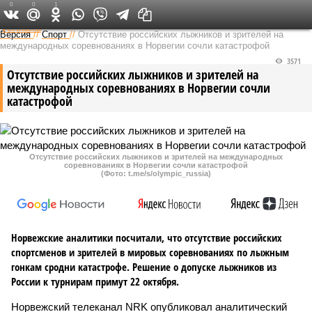
0
0
1
Федеральный выпуск
Версия
//
Спорт
//
Отсутствие российских лыжников и зрителей на
международных соревнованиях в Норвегии сочли катастрофой
3571
Отсутствие российских лыжников и зрителей на
международных соревнованиях в Норвегии сочли
катастрофой
Отсутствие российских лыжников и зрителей на международных
соревнованиях в Норвегии сочли катастрофой
(Фото: t.me/s/olympic_russia)
Норвежские аналитики посчитали, что отсутствие российских
спортсменов и зрителей в мировых соревнованиях по лыжным
гонкам сродни катастрофе. Решение о допуске лыжников из
России к турнирам примут 22 октября.
Норвежский телеканал NRK опубликовал аналитический