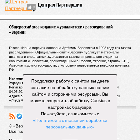
Централ Партнершип
9
Общероссийское издание журналистских расследований
«Версия»
Газета «Наша версия» основана Артёмом Боровиком в 1998 году как газета
расследований. Официальный сайт «Версия» публикует материалы
штатных и внештатных журналистов газеты и пристально следит за
событиями и новостями, происходящими в России, Украине, странах СНГ,
Америке и других государств, с которыми пересекается внешняя политика
РФ.
Наименование:
Cетевое издание «Версия»
Продолжая работу с сайтом вы даете
Учредитель:
ООО «Версия»,
Главный редактор:
Горевой Р. Г.
согласие на обработку данных нашим
Регистрационный номер Роскомнадзора:
ЭЛ № ФС 77 - 72681 от
04.05.2018 г.
сайтом и сторонними ресурсами. Вы
Адрес электронной почты и телефон редакции:
versia@versia.ru,
можете запретить обработку Cookies в
+74952760348
настройках браузера.
Пожалуйста, ознакомьтесь с
«Политикой в отношении обработки
персональных данных»
© «Версия»
18+
Все права защищены
.