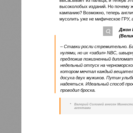
высасывает из пальца, и теперь эт
высоколобых изданий. Но почему ж
кампанию? Возможно, теперь англи
мусолить уже не мифическое ГРУ, 
Джон 
(Вели
– Ставки росли стремительно. Би
нулями, но их «забил» NBC, швырн
предложив пожизненный дипломат
недельный отпуск на черноморско
котором мечтал каждый вещатель
досуха двух мужиков. Путин улыбн
надеяться. Идеальный способ пр
проводил броска.
*
Валерий Соловей внесен Минюсто
агентами