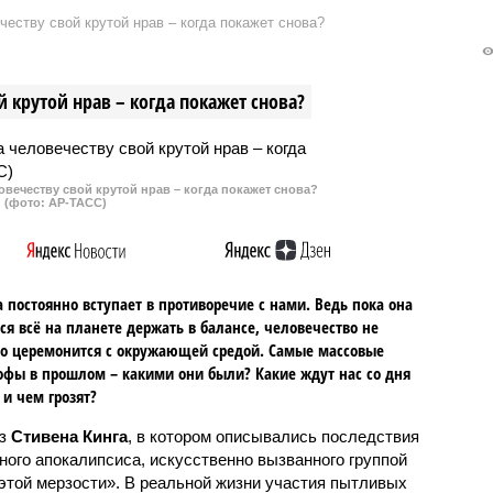
ости Латвии
Михаил Шеремет заявил, что
еству свой крутой нрав – когда покажет снова?
ранила рекомендации
Соединённым Штатам следует
ению возможных
воспринимать российский стату
х агентов на сайте
Крыма как окончательный и не
 крутой нрав – когда покажет снова?
 НАТО «Балтийский
подлежащий пересмотру.
e Baltic Sentinel).
овечеству свой крутой нрав – когда покажет снова?
(фото: АР-ТАСС)
 постоянно вступает в противоречие с нами. Ведь пока она
ся всё на планете держать в балансе, человечество не
о церемонится с окружающей средой. Самые массовые
офы в прошлом – какими они были? Какие ждут нас со дня
 и чем грозят?
аз
Стивена Кинга
, в котором описывались последствия
ного апокалипсиса, искусственно вызванного группой
 этой мерзости». В реальной жизни участия пытливых