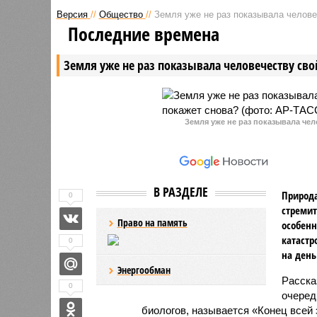
Сергей Кислица заявил, что
безопасн
Версия
//
Общество
//
Земля уже не раз показывала человеч
Российская Федерация внедрила
распрост
Последние времена
в страны Европейского союза
по выявл
своих «агентов и кротов»,
российски
Земля уже не раз показывала человечеству свой
которые, по его словам,
операции
причастны к полётам
страж» (Th
беспилотных летательных
аппаратов над объектами
инфраструктуры.
Земля уже не раз показывала чел
В РАЗДЕЛЕ
Природа
0
стремит
Право на память
особенн
катастр
0
на день
Энергообман
Расск
0
очеред
биологов, называется «Конец всей