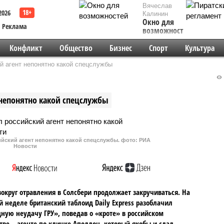
Вячеслав
2026
Калинин
Окно для
Реклама
возможностей
Конфликт
Общество
Бизнес
Спорт
Культура
й агент непонятно какой спецслужбы
 непонятно какой спецслужбы
йский агент непонятно какой спецслужбы. фото: РИА
Новости
округ отравления в Солсбери продолжает закручиваться. На
 неделе британский таблоид Daily Express разоблачил
ную неудачу ГРУ», поведав о «кроте» в российском
тве – агенте по кличке Аполлон, который якобы и сдал