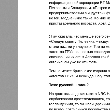
информационной корпорации RT Ма
Петровым и Бошировым. «Петров и
предпринимателями в индустрии фит
не геи. Модненькие такие. Ко мне 
приставабельного возраста. Хотя, д
Я им сказала, что меньше всего сей
«Следуя совету Пелевина, – пошут
стали пи…ми у клоунов». Тем не м
«агентов ГРУ» полностью совпадал
опознавший их агент Аполлон как б
англичанам уже не отыграть.
Тем не менее британские издания 
«агентов ГРУ». И неожиданно у это
Тоже русский шпион?
На днях голландская газета NRC Ha
опубликовали «расследование», со
голландскими, то ли швейцарскими
по всему, сотрудников посольства 