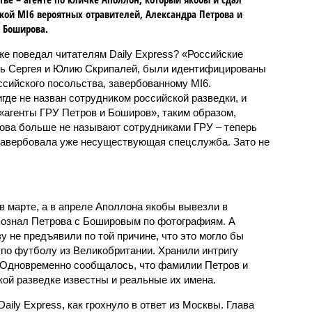
кой MI6 вероятных отравителей, Александра Петрова и
 Боширова.
же поведал читателям Daily Express? «Российские
ть Сергея и Юлию Скрипалей, были идентифицированы
сийского посольства, завербованному MI6.
игде не назван сотрудником российской разведки, и
«агенты ГРУ Петров и Боширов», таким образом,
ова больше не называют сотрудниками ГРУ – теперь
м завербовала уже несуществующая спецслужба. Зато не
 марте, а в апреле Аполлона якобы вывезли в
опознал Петрова с Бошировым по фотографиям. А
у не предъявили по той причине, что это могло бы
 по футболу из Великобритании. Хранили интригу
 Одновременно сообщалось, что фамилии Петров и
кой разведке известны и реальные их имена.
aily Express, как грохнуло в ответ из Москвы. Глава