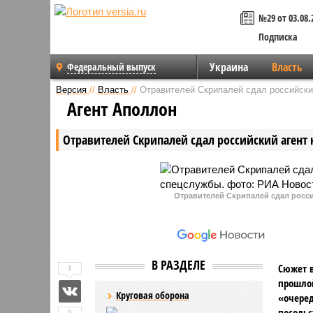
№29 от 03.08.
Подписка
Украина
Власть
Федеральный выпуск
Версия
//
Власть
//
Отравителей Скрипалей сдал российски
Агент Аполлон
Отравителей Скрипалей сдал российский агент
Отравителей Скрипалей сдал росси
В РАЗДЕЛЕ
Сюжет в
1
прошлой
Круговая оборона
«очеред
посольс
0