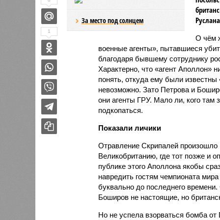
британс
Руслана
За место под солнцем
1
О чём 
военные агенты», пытавшиеся уби
благодаря бывшему сотруднику рос
Характерно, что «агент Аполлон» н
понять, откуда ему были известны 
невозможно. Зато Петрова и Бошир
они агенты ГРУ. Мало ли, кого та
подкопаться.
Показали личики
Отравление Скрипалей произошло в
Великобританию, где тот позже и 
публике этого Аполлона якобы сраз
навредить гостям чемпионата мира
буквально до последнего времени.
Боширов не настоящие, но британс
Но не успела взорваться бомба от D