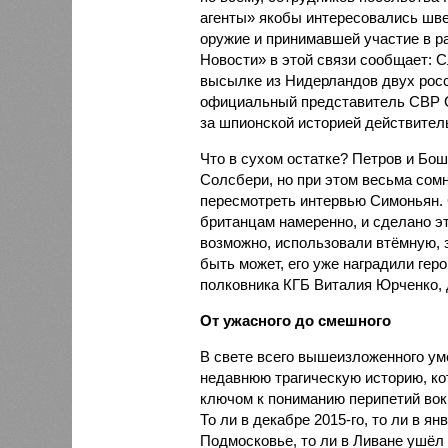
агенты» якобы интересовались шв
оружие и принимавшей участие в р
Новости» в этой связи сообщает: 
высылке из Нидерландов двух рос
официальный представитель СВР С
за шпионской историей действител
Что в сухом остатке? Петров и Бош
Солсбери, но при этом весьма сомн
пересмотреть интервью Симоньян. 
британцам намеренно, и сделано эт
возможно, использовали втёмную, з
быть может, его уже наградили геро
полковника КГБ Виталия Юрченко, 
От ужасного до смешного
В свете всего вышеизложенного ум
недавнюю трагическую историю, ко
ключом к пониманию перипетий вок
То ли в декабре 2015-го, то ли в янв
Подмосковье, то ли в Ливане ушёл 