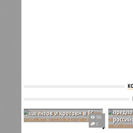
К
Латвий
В МИД Украины заявили
опубли
о наличии российских
предпо
«агентов и кротов» в ЕС
986
россий
Первый заместитель министра
0
иностранных дел Украины
Служба в