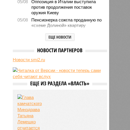
05/08
Оппозиция в Италии выступила
против продолжения поставок
оружия Киеву
05/08
Пенсионерка сожгла проданную по
«схеме Долиной» квартиру
05/08
Microsoft обвинила российских
ЕЩЕ НОВОСТИ
хакеров в глобальной охоте за
данными туристов через Wi-Fi в
отелях
НОВОСТИ ПАРТНЕРОВ
05/08
Baza: в водопроводной воде в
Новости smi2.ru
Тюмени обнаружено превышение
ряда вредных веществ
05/08
ТЦК заработали 3 миллиарда
долларов на «мёртвых душах»
ЕЩЕ ИЗ РАЗДЕЛА «ВЛАСТЬ»
05/08
В Испании потребовали исключить
Марокко из числа организаторов
чемпионата мира 2030 года из-за
миграционного кризиса
05/08
Сотрудница полиции помогла
сыну обстрелять конкурирующую
банду