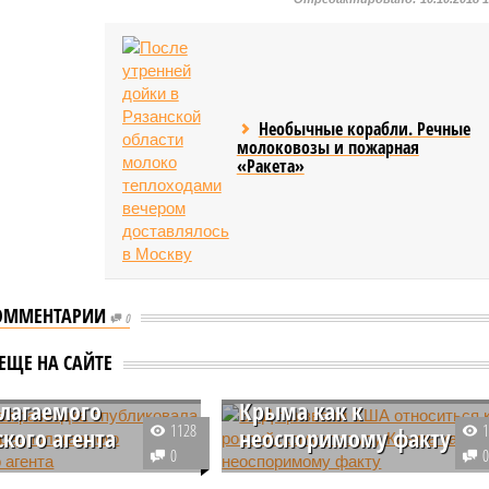
Необычные корабли. Речные
молоковозы и пожарная
«Ракета»
ОММЕНТАРИИ
0
В ГД призвали США
ская разведка
относиться к
ЕЩЕ НА САЙТЕ
ковала «портрет»
российскому статусу
лагаемого
Крыма как к
1128
ского агента
неоспоримому факту
0
оенной разведки и
Депутат Государственной думы