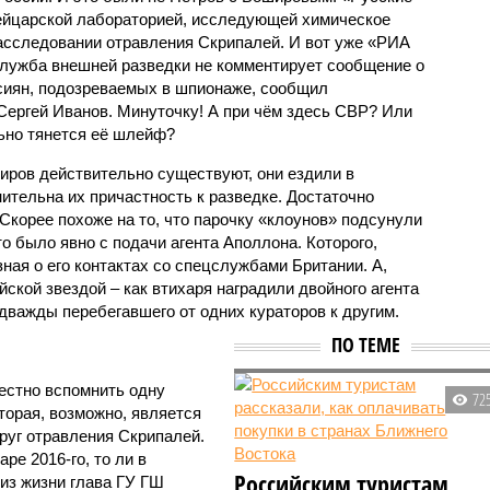
ейцарской лабораторией, исследующей химическое
асследовании отравления Скрипалей. И вот уже «РИА
Служба внешней разведки не комментирует сообщение о
сиян, подозреваемых в шпионаже, сообщил
ергей Иванов. Минуточку! А при чём здесь СВР? Или
ьно тянется её шлейф?
иров действительно существуют, они ездили в
ительна их причастность к разведке. Достаточно
Скорее похоже на то, что парочку «клоунов» подсунули
о было явно с подачи агента Аполлона. Которого,
ная о его контактах со спецслужбами Британии. А,
йской звездой – как втихаря наградили двойного агента
дважды перебегавшего от одних кураторов к другим.
ПО ТЕМЕ
естно вспомнить одну
72
торая, возможно, является
руг отравления Скрипалей.
аре 2016-го, то ли в
Российским туристам
из жизни глава ГУ ГШ