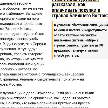
рассказали, как
ициальной версии –
оплачивать покупки в
стр обороны тем не менее
 его «гибелью». Западные
странах Ближнего Восток
ергуна открыли на него
спланировал и провёл всю
В условиях обострения ситуации н
ию России и Крыма.
Ближнем Востоке и недоступности
 в последние годы не было
оплаты картами российской
Ш западные спецслужбы
платёжной системы «Мир» в
. Ходят слухи, что Сергуна
странах региона, туристам из РФ
зуспешно. А тут вдруг
предлагают альтернативный
рипаль, травить которого
способ расчётов.
она, но который между тем
лась кампания инсинуаций.
рсонажи и которая, по
 теперь ещё эта история с голландско-швейцарским
 Скрипалей. Реальных свидетельств при этом – ни
снова Москва.
х публикаций о деле Скрипалей. Если раньше они были
ерь они откровенно ёрнические, как недавняя заметка
са. Понятно, что новые обвинения британская пресса