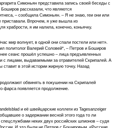
ргарита Симоньян представила запись своей беседы с
 Боширов рассказали, что являются
неса, – сообщила Симоньян. – Я не знаю, геи они или
не приставали. Впрочем, я уже вышла из
ля храбрости, я им налила, конечно, коньячку.
час мир волнует, в одной они спали постели или нет».
ил политолог Валерий Соловей*, – Петров и Боширов
енее сеанс прошёл успешно – лица предъявленных
и с лицами, выдаваемыми за отравителей Скрипалей. А
ы ставит в этой истории жирную точку. Назад
продолжают обвинять в покушении на Скрипалей
го фарса появляется продолжение.
ndelsblad и её швейцарские коллеги из Tagesanzeiger
общавшее о задержании весной этого года то ли
 спецслужбами неких двух российских шпионов – судя
России. И это были не Петров с Бошировым. «Русские