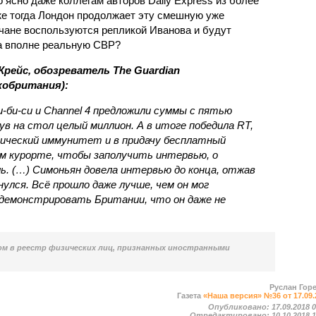
о ясно даже коллегам авторов Daily Express из более
е тогда Лондон продолжает эту смешную уже
чане воспользуются репликой Иванова и будут
а вполне реальную СВР?
Крейс, обозреватель The Guardian
кобритания):
-би-си и Channel 4 предложили суммы с пятью
ув на стол целый миллион. А в итоге победила RT,
ический иммунитет и в придачу бесплатный
м курорте, чтобы заполучить интервью, о
. (…) Симоньян довела интервью до конца, отжав
улся. Всё прошло даже лучше, чем он мог
одемонстрировать Британии, что он даже не
м в реестр физических лиц, признанных иностранными
Руслан Гор
Газета
«Наша версия» №36 от 17.09.
Опубликовано:
17.09.2018 
Отредактировано:
10.10.2018 