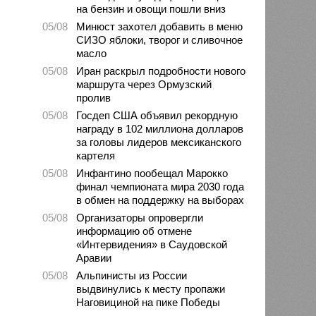
на бензин и овощи пошли вниз
05/08
Минюст захотел добавить в меню
СИЗО яблоки, творог и сливочное
масло
05/08
Иран раскрыл подробности нового
маршрута через Ормузский
пролив
05/08
Госдеп США объявил рекордную
награду в 102 миллиона долларов
за головы лидеров мексиканского
картеля
05/08
Инфантино пообещал Марокко
финал чемпионата мира 2030 года
в обмен на поддержку на выборах
05/08
Организаторы опровергли
информацию об отмене
«Интервидения» в Саудовской
Аравии
05/08
Альпинисты из России
выдвинулись к месту пропажи
Наговициной на пике Победы