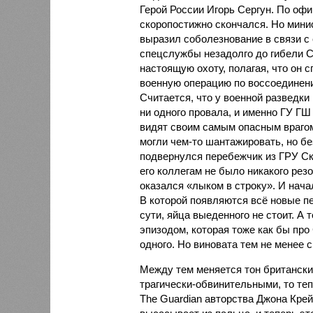
Герой России Игорь Сергун. По оф
скоропостижно скончался. Но мини
выразил соболезнование в связи с
спецслужбы незадолго до гибели С
настоящую охоту, полагая, что он 
военную операцию по воссоединен
Считается, что у военной разведки
ни одного провала, и именно ГУ Г
видят своим самым опасным врагом
могли чем-то шантажировать, но бе
подвернулся перебежчик из ГРУ Ск
его коллегам не было никакого рез
оказался «лыком в строку». И нача
В которой появляются всё новые пе
сути, яйца выеденного не стоит. А
эпизодом, которая тоже как бы про
одного. Но виновата тем не менее 
Между тем меняется тон британски
трагически-обвинительными, то теп
The Guardian авторства Джона Крей