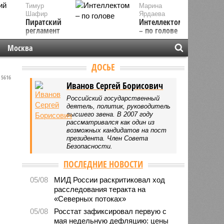
Тимур
Марина
Шафир
Ярдаева
Пиратский
Интеллектом
регламент
– по голове
Москва
ДОСЬЕ
5616
Иванов Сергей Борисович
Российский государственный
деятель, политик, руководитель
высшего звена. В 2007 году
рассматривался как один из
возможных кандидатов на пост
президента. Член Совета
Безопасности.
ПОСЛЕДНИЕ НОВОСТИ
05/08
МИД России раскритиковал ход
расследования теракта на
«Северных потоках»
05/08
Росстат зафиксировал первую с
мая недельную дефляцию: цены