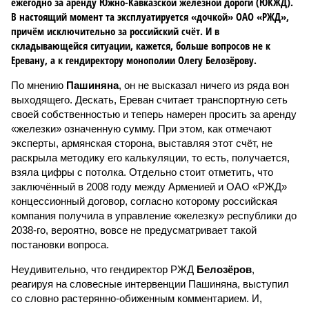
ежегодно за аренду Южно-Кавказской железной дороги (ЮКЖД).
В настоящий момент та эксплуатируется «дочкой» ОАО «РЖД»,
причём исключительно за российский счёт. И в
складывающейся ситуации, кажется, больше вопросов не к
Еревану, а к гендиректору монополии Олегу Белозёрову.
По мнению
Пашиняна
, он не высказал ничего из ряда вон
выходящего. Дескать, Ереван считает транспортную сеть
своей собственностью и теперь намерен просить за аренду
«железки» означенную сумму. При этом, как отмечают
эксперты, армянская сторона, выставляя этот счёт, не
раскрыла методику его калькуляции, то есть, получается,
взяла цифры с потолка. Отдельно стоит отметить, что
заключённый в 2008 году между Арменией и ОАО «РЖД»
концессионный договор, согласно которому российская
компания получила в управление «железку» республики до
2038-го, вероятно, вовсе не предусматривает такой
постановки вопроса.
Неудивительно, что гендиректор РЖД
Белозёров
,
реагируя на словесные интервенции Пашиняна, выступил
со словно растерянно-обиженным комментарием. И,