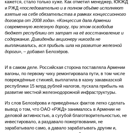
кажется, стало только хуже. Как отметил менеджер, ЮКЖД
и РЖД
«последовательно и в полном объёме исполняют
взятые на себя обязательства в рамках концессионного
договора от 2008 года». «Концессия дала Армении
современную железную дорогу, при этом освободив
бюджет республики от затрат на её восстановление и
содержание. Дивиденды акционеру никогда не
выплачивались, вся прибыль шла на развитие железной
дороги»
, – добавил Белозёров.
И в самом деле. Российская сторона поставляла Армении
вагоны, по первому чиху ремонтировала пути, в том числе
повреждённые стихией, выплатила в казну закавказской
республики 15 млрд рублей налогов, пускала прибыль на
развитие местной железнодорожной инфраструктуры.
Из слов Белозёрова и приведённых фактов легко сделать
вывод о том, что ОАО «РЖД» занималось в Армении не
деловой активностью, а сугубой благотворительностью, не
инвестировало, а раздавало пожертвования, не
зарабатывало само, а давало зарабатывать другим и,