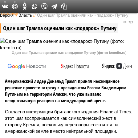
0
0
0
Федеральный выпуск
Версия
//
Власть
//
Один шаг Трампа оценили как «подарок» Путину
727
Один шаг Трампа оценили как «подарок» Путину
Один шаг Трампа оценили как «подарок» Путину (фото: kremlin.ru)
Американский лидер Дональд Трамп принял неожиданное
решение провести встречу с президентом России Владимиром
Путиным на территории Аляски, что уже вызвало
неоднозначную реакцию на международной арене.
Согласно информации британского издания Financial Times,
этот шаг воспринимается как символический жест в
сторону Кремля, поскольку переговоры состоятся на
американской земле вместо нейтральной площадки.