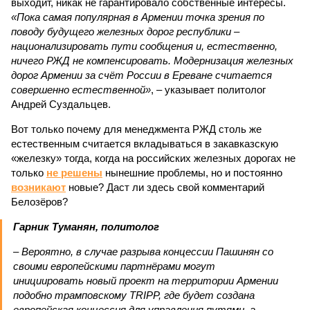
выходит, никак не гарантировало собственные интересы.
«Пока самая популярная в Армении точка зрения по
поводу будущего железных дорог рес­публики –
национализировать пути сообщения и, естественно,
ничего РЖД не компенсировать. Модернизация железных
дорог Армении за счёт России в Ереване считается
совершенно естественной»
, – указывает политолог
Андрей Суздальцев.
Вот только почему для менеджмента РЖД столь же
естественным считается вкладываться в закавказскую
«железку» тогда, когда на российских железных дорогах не
только
не решены
нынешние проблемы, но и постоянно
возникают
новые? Даст ли здесь свой комментарий
Белозёров?
Гарник Туманян, политолог
– Вероятно, в случае разрыва концессии Пашинян со
своими европейскими партнёрами могут
инициировать новый проект на территории Армении
подобно трамповскому TRIPP, где будет создана
европейская концессия для управления путями, а