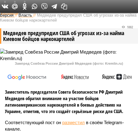
0
0
0
Федеральный выпуск
Версия
//
Власть
//
Медведев предупредил США об угрозах из-за найма
Киевом бойцов наркокартелей
1002
Медведев предупредил США об угрозах из-за найма
Киевом бойцов наркокартелей
Зампред Совбеза России Дмитрий Медведев (фото: Kremlin.ru)
Заместитель председателя Совета безопасности РФ Дмитрий
Медведев обратил внимание на участие бойцов
латиноамериканских наркокартелей в боевых действиях на
Украине, отметив, что это создаёт серьёзные риски для США.
Соответствующий пост он
разместил
в своём Telegram-
канале.