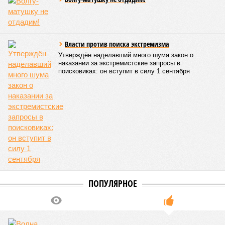
Эта железная печень
В своём новейшем исследовании, опубликованном в NPJ
Aging, группа учёных из Сколковского института науки и
технологий во главе с доктором биологических наук
Екатериной Храмеевой
подсчитала максимальный срок
жизни человека. Вернее, каким бы этот срок мог быть, если
исключить из уравнения все признаки старения, в том
числе и соматические мутации.
Итак, пишет в своей разошедшейся на многомиллионную
аудиторию публикации New York Post (почему, кстати, New
York Post, а не отечественные издания?), получилось, что
средним показателем было бы 1759 лет, а максимальным –
29 921 год. Неплохо: одному-единственному человеку
можно было бы застать сразу несколько концов света,
ледниковых периодов и крушение десятка-другого
развитых цивилизаций. Но мы снова возвращаемся к
катастрофическим изменениям в ДНК, которые начисто
вычёркивают эти цифры из всех возможных вариантов
долголетия.
«При устранении всех остальных причин