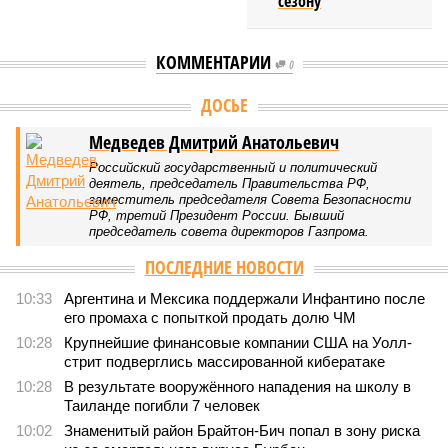
сезону
КОММЕНТАРИИ
0
Версия
//
Общество
//
Мы могли бы жить сотни лет, но этого никогда не
будет
553
Возраст бессмертия
Мы могли бы жить сотни лет, но этого никогда не будет
Мы могли бы жить сотни лет, но этого никогда не будет (фото: Deep
Vision)
Как бы мы ни старались, достигнуть бессмертия у человека не
получится никогда, даже при самых совершенных технологиях и
самой совершенной медицине. Точку в многолетних дебатах о