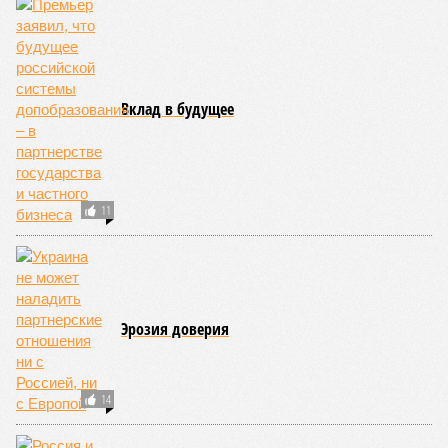
означает, что другие механизмы старения, такие как
потеря протеостаза, митохондриальная дисфункция или
эпигенетические изменения, вносят сопоставимый вклад
в ограничение продолжительности жизни».
Впрочем, исключение соматических мутаций в любом
случае сильно бы продлило человеческую жизнь. Но как
их исключить? Ведь всё это зависит от множества
вводных, от обычных ошибок при делении клеток до
стрессовых факторов, состояния окружающей среды и
воздействия вирусов. На этот вопрос ответа у учёных из
Сколкова нет. Во всяком случае, пока нет.
Кстати
Самым долгоживущим человеком на Земле остаётся
француженка Жанна Кальман, родившаяся 21 февраля
1875 года в Арле и там же скончавшаяся 4 августа
1997-го, – на момент смерти ей было 122 года и 164
дня.
Всю свою жизнь она прожила в родном городе, лишь к
110 годам решившись на переезд в дом престарелых La