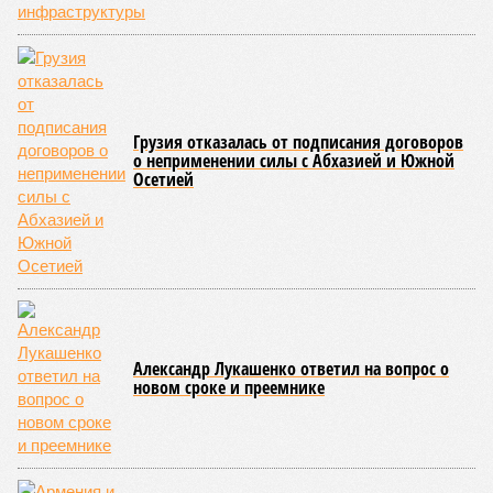
сперматозоидов и яйцеклеток), которые являются
неизбежным следствием деления клеток и происходят на
протяжении всей нашей жизни. Иногда они возникают под
воздействием внешних факторов, условно таких как
ультрафиолет, а иногда… это просто случается. Просто
«потому что». И учёные до сих пор бьются над загадкой
почему.
Некоторые мутации не слишком разрушительны, и клетка
может существовать в слегка изменённом виде. Другие же
приводят к катастрофическим изменениям внутри неё – и
она погибает.
«У 80-летнего человека в типичной клетке
присутствуют тысячи соматических мутаций. У
организма нет механики, которая позволила бы ему
вернуться и исправить повреждения, уже записанные в
геноме,
– рассказывает
Джереми Клерк
, доцент
медицинской школы Гроссмана при Нью-Йоркском
университете.
– На протяжении десятилетий
накопившиеся повреждения снижают эффективность
работы клетки, а в некоторых случаях создают
предпосылки для развития рака»
. То есть получается, что,