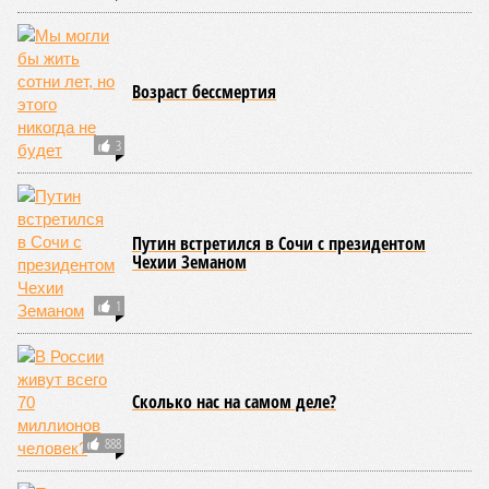
Получается, что бедная несчастная печень, вынужденная
переваривать вредную пищу и прочий алкоголь на
ежедневной основе, могла бы прожить десятки тысяч лет!
А вот мозг, от которого эта печень полностью зависит, – нет.
Согласно сколковской модели повреждение одних только
нейронов сокращает среднюю продолжительность жизни
до 194 лет, а повреждение клеток сердечной мышцы – до
208 лет. Эти результаты заставляют усомниться в мечтах
энтузиастов долголетия, таких как биохакер Брайан
Джонсон, который ежегодно тратит миллионы долларов на
попытки замедлить процесс старения и в конечном счёте
опередить саму смерть, иронизируют в New York Post.
Главная проблема и печаль в том, что не в одних только
мутациях дело.
«Наше исследование показывает, что
соматические мутации вносят значительный вклад в
старение, но сами по себе они не могут объяснить
наблюдаемую смертность, –
цитирует Medical Express
соавтора исследования
Дмитрия Крюкова
, научного
сотрудника Центра био- и медицинских технологий
Сколтеха и старшего научного сотрудника AIRI. –
Это