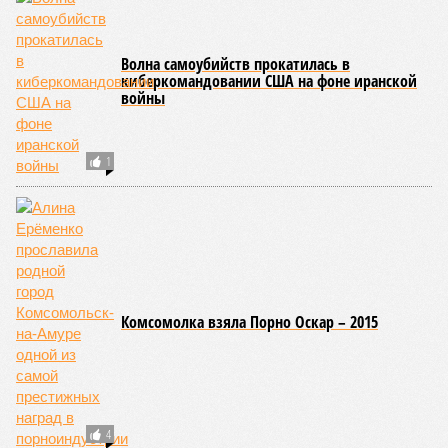
старения только соматические мутации сокращают
теоретическую среднюю продолжительность жизни с
1759 до 156 лет»
, – рассказывает
Евгений Ефимов
, один
из ключевых авторов исследования, научный сотрудник
Центра био- и медицинских технологий Сколтеха и
научный сотрудник Института искусственного интеллекта
(AIRI).
Интересно, что некоторые ткани нашего организма более
устойчивы к соматическим мутациям, чем другие. В
частности, клетки печени: они с радостью заменят старые,
процветая бесконечно долго. С другой стороны, клетки
миокарда (среднего слоя сердечной мышцы) и нейроны
(клетки головного мозга) гораздо более подвержены
мутациям: если их функция деления и размножения
утрачена, восстановить её невозможно. Когда они
перестают функционировать, отказывают сердце и мозг,
что, разумеется, приводит к смерти. Авторы исследования
называют эти типы клеток «критическими точками
ограничения продолжительности жизни».
Причина ясна, но будущее в тумане