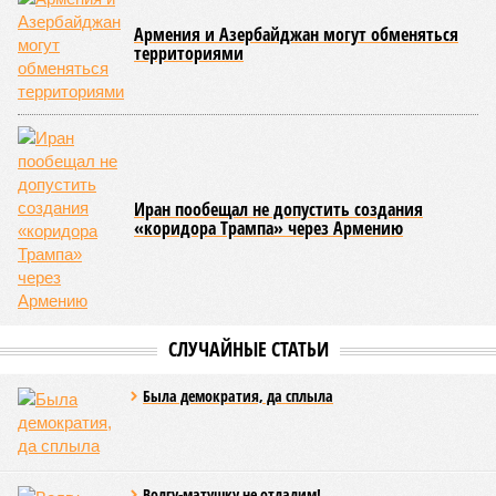
какие бы антивозрастные процедуры вы ни проводили, как
бы ни пытались замедлить старение, устраняя его
причины, всё равно ничего не выйдет – мутации возьмут
своё.
Цифры
По данным за 2025 год, лидером по средней
продолжительности жизни из всех стран стало
Княжество Монако. В общем-то, неудивительно с
учётом богатства и благополучия этого крохотного
клочка суши. Но второе место удивляет – оно,
оказывается, за Гонконгом. Если в Монако
большинство доживают до 87 лет, то в Гонконге – до
85 с копейками. «Бронза» за Японией – почти 85 лет.
Далее следуют Южная Корея, Швейцария и Австралия.
Средняя продолжительность жизни в России – 74,2
года, от лидеров рейтинга мы очень далеки. Впрочем,
Владимир Путин поставил задачу, чтобы к 2030 году
эта цифра выросла до 78 лет, а к 2036 году – до 81
года. Как это будет выполняться, неизвестно.