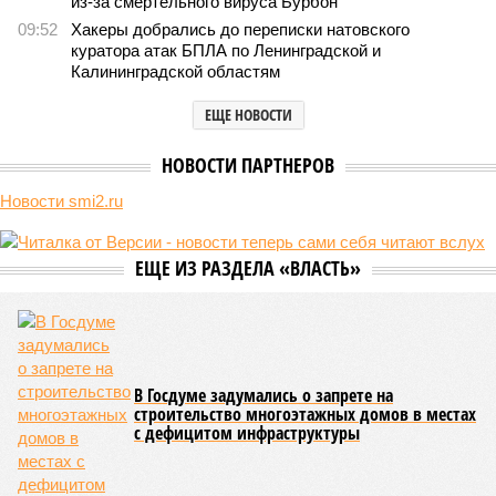
долголетии поставило новое исследование российских учёных: в
теории максимальный предел жизни – 194 года. Но и этот
возраст практически вряд ли достижим – во всём виноваты
мутации ДНК.
Сюжет:
Здоровье
В 2023 году в статье, опубликованной в научном издании
Cell.com, были описаны 12 признаков старения. К ним
относятся – не пугайтесь учёных терминов – повышенная
вероятность генетических мутаций при делении клетки,
неспособность контролировать выработку и поддержание
белков, а также дисфункция митохондрий. Некоторые из
этих признаков обратимы. Во всяком случае, таковы
предположения исследователей. Например, одним из
признаков биологического старения является уменьшение
длины теломер (защитных «колпачков» на концах
хромосом) – такое можно исправить и заодно увеличить
продолжительность жизни.
Но первая и главная проблема, пишет издание Medical
News Today, в соматических мутациях. Это изменения в
генетическом коде любой клетки организма (кроме