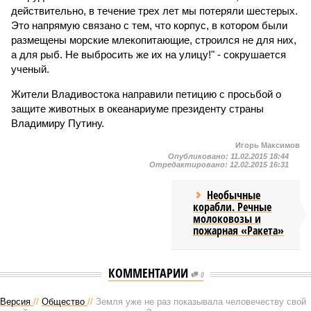
действительно, в течение трех лет мы потеряли шестерых.
Это напрямую связано с тем, что корпус, в котором были
размещены морские млекопитающие, строился не для них,
а для рыб. Не выбросить же их на улицу!" - сокрушается
ученый.
Жители Владивостока направили петицию с просьбой о
защите животных в океанариуме президенту страны
Владимиру Путину.
Игорь Максимов
Опубликовано:
11.02.2015 18:44
Отредактировано:
12.02.2015 16:31
Необычные
корабли. Речные
молоковозы и
пожарная «Ракета»
КОММЕНТАРИИ
0
Версия
//
Общество
//
Земля уже не раз показывала человечеству свой