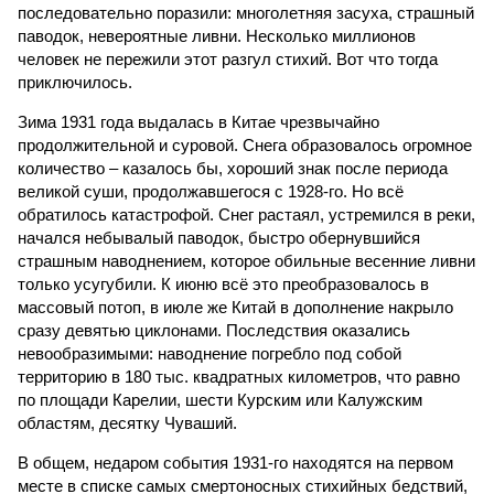
последовательно поразили: многолетняя засуха, страшный
паводок, невероятные ливни. Несколько миллионов
человек не пережили этот разгул стихий. Вот что тогда
приключилось.
Зима 1931 года выдалась в Китае чрезвычайно
продолжительной и суровой. Снега образовалось огромное
количество – казалось бы, хороший знак после периода
великой суши, продолжавшегося с 1928-го. Но всё
обратилось катастрофой. Снег растаял, устремился в реки,
начался небывалый паводок, быстро обернувшийся
страшным наводнением, которое обильные весенние ливни
только усугубили. К июню всё это преобразовалось в
массовый потоп, в июле же Китай в дополнение накрыло
сразу девятью циклонами. Последствия оказались
невообразимыми: наводнение погребло под собой
территорию в 180 тыс. квадратных километров, что равно
по площади Карелии, шести Курским или Калужским
областям, десятку Чуваший.
В общем, недаром события 1931-го находятся на первом
месте в списке самых смертоносных стихийных бедствий,