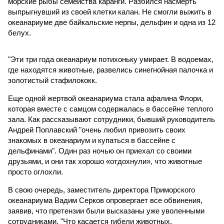
морские рыбы семейства каранги. Разбился насмерть
выпрыгнувший из своей клетки калан. Не смогли выжить в
океанариуме две байкальские нерпы, дельфин и одна из 12
белух.
"Эти три года океанариум потихоньку умирает. В водоемах,
где находятся животные, развелись синегнойная палочка и
золотистый стафилококк.
Еще одной жертвой океанариума стала афалина Флори,
которая вместе с самцом содержалась в бассейне теплого
зала. Как рассказывают сотрудники, бывший руководитель
Андрей Поплавский "очень любил привозить своих
знакомых в океанариум и купаться в бассейне с
дельфинами". Один раз ночью он приехал со своими
друзьями, и они так хорошо «отдохнули», что животные
просто оглохли.
В свою очередь, заместитель директора Приморского
океанариума Вадим Серков опровергает все обвинения,
заявив, что претензии были высказаны уже уволенными
сотрудниками. "Что касается гибели животных,