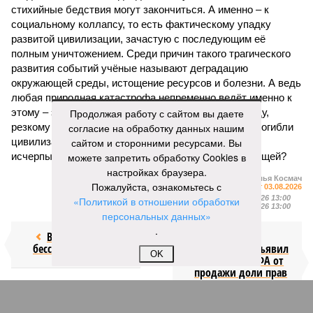
стихийные бедствия могут закончиться. А именно – к
социальному коллапсу, то есть фактическому упадку
развитой цивилизации, зачастую с последующим её
полным уничтожением. Среди причин такого трагического
развития событий учёные называют деградацию
окружающей среды, истощение ресурсов и болезни. А ведь
любая природная катастрофа непременно ведёт именно к
этому – экономическому кризису, эпидемиям, голоду,
Продолжая работу с сайтом вы даете
резкому сокращению численности населения. Так погибли
согласие на обработку данных нашим
цивилизации шумеров, майя, кхмеров – список не
сайтом и сторонними ресурсами. Вы
исчерпывающий. Какая цивилизация будет следующей?
можете запретить обработку Cookies в
настройках браузера.
Илья Космач
Пожалуйста, ознакомьтесь с
Газета
«Наша версия» №29 от 03.08.2026
Опубликовано:
05.08.2026 13:00
«Политикой в отношении обработки
Отредактировано:
05.08.2026 13:00
персональных данных»
.
Возраст
Инфантино
бессмертия
отступил и объявил
OK
об отказе ФИФА от
продажи доли прав
на чемпионат мира