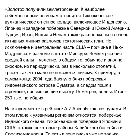
«Золото» получили землетрясения. К наиболее
сейсмоопасным регионам относится Тихоокеанское
вулканическое огненное кольцо, включающее Индонезию,
Японию и западное побережье Северной и Южной Америки.
Турция, Иран, Индия и Непал также расположены на очень
активных линиях разломов тектонических плит. Не
исключение и центральная часть США – причина в Нью-
Мадридском разломе в штате Миссури. Землетрясения
средней силы – явление, в общем-то, обычное и вполне
сносное, но периодически, раз в несколько столетий,
трясёт так, что мало не покажется никому. К примеру, в
самом конце 2004 года бахнуло близ побережья
индонезийского острова Суматра, а следом пошли
огромные, превышающие высоту 15 метров, волны. Итог –
250 тыс. погибших.
На втором месте в рейтинге A-Z Animals как раз цунами. В
этом плане к уязвимым регионам относятся: побережье
Индийского океана, тихо­океанские побережья Японии и
США, а также некоторые районы Карибского бассейна и
Средиземноморья. То есть в зоне риска уже не только