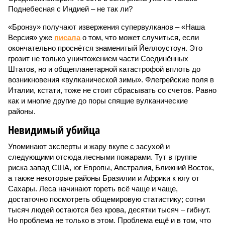
Поднебесная с Индией – не так ли?
«Бронзу» получают извержения супервулканов – «Наша
Версия» уже
писала
о том, что может случиться, если
окончательно проснётся знаменитый Йеллоустоун. Это
грозит не только уничтожением части Соединённых
Штатов, но и общепланетарной катастрофой вплоть до
возникновения «вулканической зимы». Флегрейские поля в
Италии, кстати, тоже не стоит сбрасывать со счетов. Равно
как и многие другие до поры спящие вулканические
районы.
Невидимый убийца
Упоминают эксперты и жару вкупе с засухой и
следующими отсюда лесными пожарами. Тут в группе
риска запад США, юг Европы, Австралия, Ближний Восток,
а также некоторые районы Бразилии и Африки к югу от
Сахары. Леса начинают гореть всё чаще и чаще,
достаточно посмотреть общемировую статистику; сотни
тысяч людей остаются без крова, десятки тысяч – гибнут.
Но проблема не только в этом. Проблема ещё и в том, что