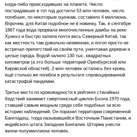
когда-либо происходивших на планете. Число
пострадавших в тот год достигло 53 млн человек, число
погибших, по некоторым оценкам, составило 4 миллиона.
Впрочем, для Китая подобное не в новинку. Так, в сентябре
1887 года вода прорвала многочисленные дамбы на реке
Хуанхэ и быстро залила почти весь Северный Китай, так
как местность там довольно низменная, и потоп просто не
встречал препятствий на своём пути, уничтожая деревни и
целые города. Водой залило 130 тыс. квадратных
километров (а это больше территорий Оренбургской или
Кировской областей), 2 млн человек остались без крова,
ещё столько же погибли в результате спровоцированной
катастрофой пандемии.
Третье место по кровожадности в рейтинге стихийных
бедствий занимает смертоносный циклон Бхола 1970 года,
ставший самым мощным среди себе подобных за всю
историю наблюдений. Он поразил территории современной
Бангладеш, тогда называвшейся Восточным Пакистаном, и
индийского штата Западная Бенгалия. Шторма унесли
жизни полумиллиона человек.