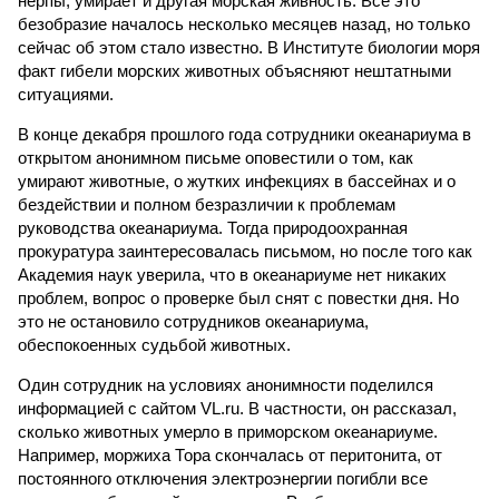
нерпы, умирает и другая морская живность. Все это
безобразие началось несколько месяцев назад, но только
сейчас об этом стало известно. В Институте биологии моря
факт гибели морских животных объясняют нештатными
ситуациями.
В конце декабря прошлого года сотрудники океанариума в
открытом анонимном письме оповестили о том, как
умирают животные, о жутких инфекциях в бассейнах и о
бездействии и полном безразличии к проблемам
руководства океанариума. Тогда природоохранная
прокуратура заинтересовалась письмом, но после того как
Академия наук уверила, что в океанариуме нет никаких
проблем, вопрос о проверке был снят с повестки дня. Но
это не остановило сотрудников океанариума,
обеспокоенных судьбой животных.
Один сотрудник на условиях анонимности поделился
информацией с сайтом VL.ru. В частности, он рассказал,
сколько животных умерло в приморском океанариуме.
Например, моржиха Тора скончалась от перитонита, от
постоянного отключения электроэнергии погибли все