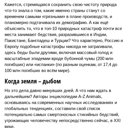
Кажется, стремящаяся сохранить свою чистоту природа
что-то знала о том, какие именно страны станут со
временем самыми «грязными» в плане производств, и
планомерно подтачивала их демографию. А как ещё
объяснить то, что в топ-10 природных катастроф почти все
места занимают бедствия, разразившиеся в Индии,
Пакистане, Бангладеш и Турции? Что характерно, Россию и
Европу подобные катастрофы никогда не затрагивали,
здесь беды были другими, включая массовый голод и
масштабные эпидемии вроде бубонной чумы (200 млн
погибших) или «испанки» (по разным оценкам, от 17,4 до
100 млн погибших во всём мире).
Когда земля – дыбом
Но это дела давно минувших дней. А что нам ждать в
дальнейшем? Авторы энциклопедии A-Z Animals,
основываясь на современных научных исследованиях и
глобальных тенденциях, составили свой список
потенциально самых смертоносных стихийных бедствий,
угрожающих человечеству непосредственно сейчас, в XXI
веке.