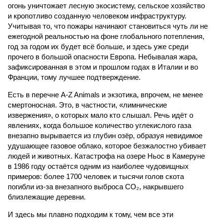
огонь уничтожает лесную экосистему, сельское хозяйство
и кропотливо созданную человеком инфраструктуру.
Учитывая то, что пожары начинают становиться чуть ли не
ежегодной реальностью на фоне глобального потепления,
год за годом их будет всё больше, и здесь уже среди
прочего в большой опасности Европа. Небывалая жара,
зафиксированная в этом и прошлом годах в Италии и во
Франции, тому лучшее подтверждение.
Есть в перечне A-Z Animals и экзотика, впрочем, не менее
смертоносная. Это, в частности, «лимнические
извержения», о которых мало кто слышал. Речь идёт о
явлениях, когда большое количество углекислого газа
внезапно вырывается из глубин озёр, образуя невидимое
удушающее газовое облако, которое безжалостно убивает
людей и животных. Катастрофа на озере Ньос в Камеруне
в 1986 году остаётся одним из наиболее чудовищных
примеров: более 1700 человек и тысячи голов скота
погибли из-за внезапного выброса CO₂, накрывшего
близлежащие деревни.
И здесь мы плавно подходим к тому, чем все эти