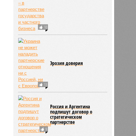
10
Эрозия доверия
13
Россия и Аргентина
подпишут договор о
стратегическом
партнерстве
9