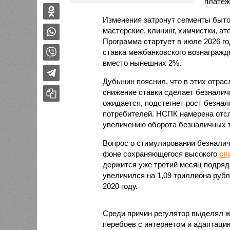
платеж
Изменения затронут сегменты быто
мастерские, клининг, химчистки, а
Программа стартует в июле 2026 го
ставка межбанковского вознагражд
вместо нынешних 2%.
Дубынин пояснил, что в этих отрас
снижение ставки сделает безналич
ожидается, подстегнет рост безна
потребителей. НСПК намерена отсл
увеличению оборота безналичных т
Вопрос о стимулировании безналич
фоне сохраняющегося высокого
сп
держится уже третий месяц подряд
увеличился на 1,09 триллиона руб
2020 году.
Среди причин регулятор выделял ж
перебоев с интернетом и адаптаци