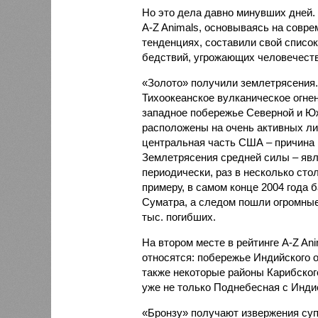
Но это дела давно минувших дней.
A-Z Animals, основываясь на совр
тенденциях, составили свой списо
бедствий, угрожающих человечеству
«Золото» получили землетрясения.
Тихоокеанское вулканическое огне
западное побережье Северной и Юж
расположены на очень активных ли
центральная часть США – причина
Землетрясения средней силы – явле
периодически, раз в несколько стол
примеру, в самом конце 2004 года 
Суматра, а следом пошли огромные
тыс. погибших.
На втором месте в рейтинге A-Z An
относятся: побережье Индийского о
также некоторые районы Карибского
уже не только Поднебесная с Индие
«Бронзу» получают извержения су