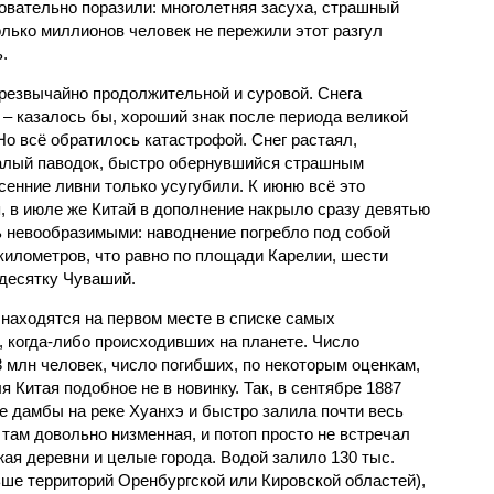
овательно поразили: многолетняя засуха, страшный
олько миллионов человек не пережили этот разгул
.
чрезвычайно продолжительной и суровой. Снега
 – казалось бы, хороший знак после периода великой
Но всё обратилось катастрофой. Снег растаял,
валый паводок, быстро обернувшийся страшным
енние ливни только усугубили. К июню всё это
, в июле же Китай в дополнение накрыло сразу девятью
 невообразимыми: наводнение погребло под собой
километров, что равно по площади Карелии, шести
десятку Чуваший.
 находятся на первом месте в списке самых
 когда-либо происходивших на планете. Число
3 млн человек, число погибших, по некоторым оценкам,
 Китая подобное не в новинку. Так, в сентябре 1887
е дамбы на реке Хуанхэ и быстро залила почти весь
 там довольно низменная, и потоп просто не встречал
жая деревни и целые города. Водой залило 130 тыс.
ьше территорий Оренбургской или Кировской областей),