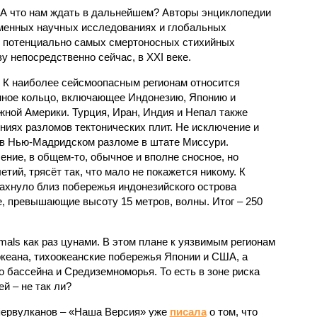
 А что нам ждать в дальнейшем? Авторы энциклопедии
еменных научных исследованиях и глобальных
к потенциально самых смертоносных стихийных
 непосредственно сейчас, в XXI веке.
 К наиболее сейсмоопасным регионам относится
нное кольцо, включающее Индонезию, Японию и
ной Америки. Турция, Иран, Индия и Непал также
ниях разломов тектонических плит. Не исключение и
 в Нью-Мадридском разломе в штате Миссури.
ние, в общем-то, обычное и вполне сносное, но
етий, трясёт так, что мало не покажется никому. К
бахнуло близ побережья индонезийского острова
, превышающие высоту 15 метров, волны. Итог – 250
imals как раз цунами. В этом плане к уязвимым регионам
кеана, тихо­океанские побережья Японии и США, а
 бассейна и Средиземноморья. То есть в зоне риска
й – не так ли?
первулканов – «Наша Версия» уже
писала
о том, что