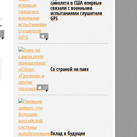
самолета в США впервые
связали с военными
испытаниями глушителя
GPS
6
1
Со страной на паях
284
Вклад в будущее