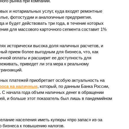
ного рынка при компании.
вых и нотариальных услуг, куда входят ремонтные
телье, фотостудии и аналогичные предприятия.
да и будет действовать три года, в течение которых
ения для массового карточного сегмента составит 1%
лях исторически высока доля наличных расчетов, и
ный прием более выгодным для бизнеса, что, как
личной оплаты и расширит ее доступность для
еживать, приведет ли эта мера к реальному
ранзакций.
ных платежей приобретает особую актуальность на
роса на наличные
, который, по данным Банка России,
. С начала года объем наличных денег в обращении
лей, и больше этот показатель был лишь в пандемийном
елание населения иметь купюры «про запас» из-за
ю бизнеса к повышению налогов.