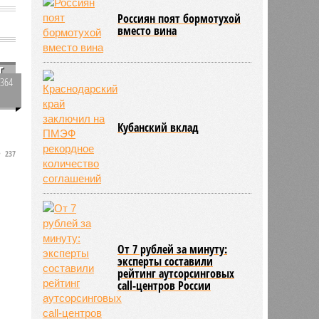
Россиян поят бормотухой
вместо вина
т
2364
0
о
Кубанский вклад
237
а
От 7 рублей за минуту:
эксперты составили
рейтинг аутсорсинговых
call-центров России