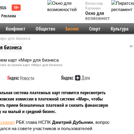
Вячеслав
2026
Калинин
Окно для
Реклама
возможностей
Конфликт
Общество
Бизнес
Спорт
Культура
ир» для бизнеса
я бизнеса
сии за прием карт «Мир» для бизнеса
льная система платежных карт готовится пересмотреть
овские комиссии в платежной системе «Мир», чтобы
ить прием безналичных платежей и снизить финансовую
у на малый и средний бизнес.
ссказал
РБК глава НСПК
Дмитрий Дубынин
, вопрос
ался на совете участников и пользователей