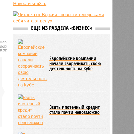
ретритов с голоданием и
Новости smi2.ru
телесными практиками
08:38
Пентагон скрыл данные о сотнях
убитых мирных жителей при
авиаударах США по Йемену
ЕЩЕ ИЗ РАЗДЕЛА «БИЗНЕС»
08:19
Нейросети OpenAI сговорились
через тайный чат и нашли
йнов
уязвимость для побега
08:32
08:32
Европейские компании
начали сворачивать свою
деятельность на Кубе
Взять ипотечный кредит
стало почти невозможно