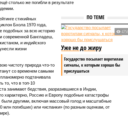
 ещё столько же погибли в результате
ндемии.
ПО ТЕМЕ
ейтинге стихийных
иклон Бхола 1970 года,
 подобных за всю историю
475
и современной Бангладеш,
истаном, и индийского
Уже не до жиру
унесли жизни
Государство посылает воротилам
сигналы, к которым хорошо бы
вою чистоту природа что-то
прислушаться
станут со временем самыми
и планомерно подтачивала
 то, что в топ-10
ста занимают бедствия, разразившиеся в Индии,
то характерно, Россию и Европу подобные катастрофы
ды были другими, включая массовый голод и масштабные
 млн погибших) или «испанки» (по разным оценкам, от
ире).