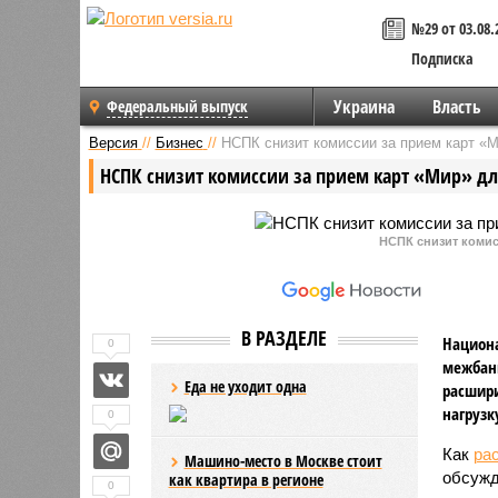
№29 от 03.08.
Подписка
Украина
Власть
Федеральный выпуск
Версия
//
Бизнес
//
НСПК снизит комиссии за прием карт «М
НСПК снизит комиссии за прием карт «Мир» дл
НСПК снизит комис
В РАЗДЕЛЕ
Национа
0
межбанк
Еда не уходит одна
расшир
нагрузк
0
Как
ра
Машино-место в Москве стоит
обсужд
как квартира в регионе
0