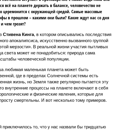
ся всё на планете держать в балансе, человечество не
о церемонится с окружающей средой. Самые массовые
офы в прошлом – какими они были? Какие ждут нас со дня
 и чем грозят?
аз
Стивена Кинга
, в котором описывались последствия
ного апокалипсиса, искусственно вызванного группой
 этой мерзости». В реальной жизни участия пытливых
ца света может не понадобиться: природа сама
масштабы человеческой популяции.
ша любимая маленькая планета может быть
венной, где в пределах Солнечной системы есть
енная жизнь, но Земля также регулярно пытается эту
что внутренние процессы на планете включают в себя
орологические и физические явления, которые для
просту смертельны. И вот несколько тому примеров.
й приключилось то, что у нас назвали бы тридцатью