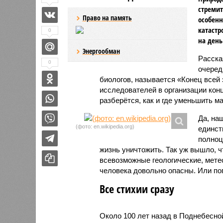
стремит
Право на память
особенн
катастр
0
на день
Энергообман
Расск
0
очеред
биологов, называется «Конец всей
исследователей в организации кон
разберётся, как и где уменьшить 
Да, на
(фото: en.wikipedia.org)
единст
полноц
жизнь уничтожить. Так уж вышло, 
всевозможные геологические, мете
человека довольно опасны. Или по
Все стихии сразу
Около 100 лет назад в Поднебесно