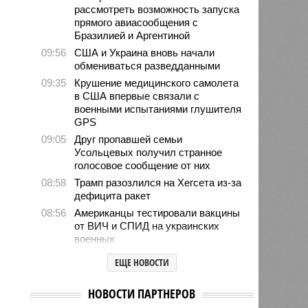
рассмотреть возможность запуска
прямого авиасообщения с
Бразилией и Аргентиной
09:56
США и Украина вновь начали
обмениваться разведданными
09:35
Крушение медицинского самолета
в США впервые связали с
военными испытаниями глушителя
GPS
09:05
Друг пропавшей семьи
Усольцевых получил странное
голосовое сообщение от них
08:58
Трамп разозлился на Хегсета из-за
дефицита ракет
08:56
Американцы тестировали вакцины
от ВИЧ и СПИД на украинских
военных
08:48
ЦРУ создало тайную группу для
ЕЩЕ НОВОСТИ
раскола элит на Кубе
08:40
Россияне массово попадают в
НОВОСТИ ПАРТНЕРОВ
психбольницы после модных