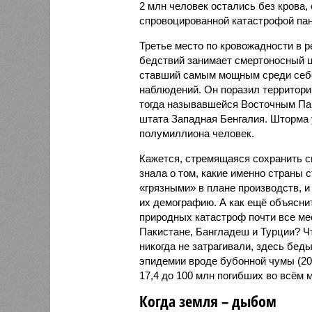
2 млн человек остались без крова,
спровоцированной катастрофой па
Третье место по кровожадности в р
бедствий занимает смертоносный ц
ставший самым мощным среди себе
наблюдений. Он поразил территори
тогда называвшейся Восточным Пак
штата Западная Бенгалия. Шторма 
полумиллиона человек.
Кажется, стремящаяся сохранить с
знала о том, какие именно страны 
«грязными» в плане производств, 
их демографию. А как ещё объяснить
природных катастроф почти все ме
Пакистане, Бангладеш и Турции? Ч
никогда не затрагивали, здесь бе
эпидемии вроде бубонной чумы (200
17,4 до 100 млн погибших во всём м
Когда земля – дыбом