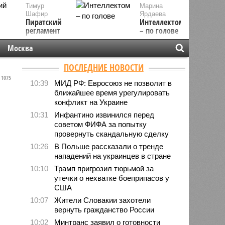
Тимур
Марина
Шафир
Ярдаева
Пиратский
Интеллектом
регламент
– по голове
Москва
ПОСЛЕДНИЕ НОВОСТИ
1075
10:39
МИД РФ: Евросоюз не позволит в
ближайшее время урегулировать
конфликт на Украине
10:31
Инфантино извинился перед
советом ФИФА за попытку
провернуть скандальную сделку
10:26
В Польше рассказали о тренде
нападений на украинцев в стране
10:10
Трамп пригрозил тюрьмой за
утечки о нехватке боеприпасов у
США
10:07
Жители Словакии захотели
вернуть гражданство России
10:02
Минтранс заявил о готовности