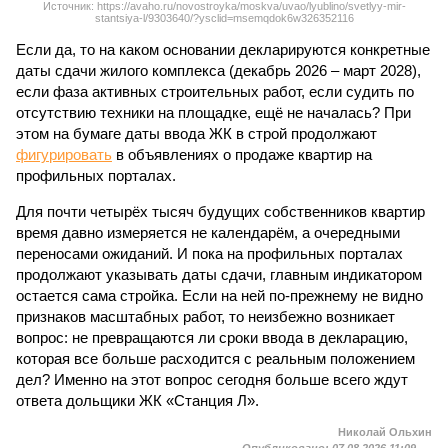
Источник: https://avaho.ru/novostroyka/moskva/uvao/lyublino/svetlyy-mir-
stantsiya-l/9303640/?ysclid=msemqdok6w326352116
Если да, то на каком основании декларируются конкретные
даты сдачи жилого комплекса (декабрь 2026 – март 2028),
если фаза активных строительных работ, если судить по
отсутствию техники на площадке, ещё не началась? При
этом на бумаге даты ввода ЖК в строй продолжают
фигурировать
в объявлениях о продаже квартир на
профильных порталах.
Для почти четырёх тысяч будущих собственников квартир
время давно измеряется не календарём, а очередными
переносами ожиданий. И пока на профильных порталах
продолжают указывать даты сдачи, главным индикатором
остается сама стройка. Если на ней по-прежнему не видно
признаков масштабных работ, то неизбежно возникает
вопрос: не превращаются ли сроки ввода в декларацию,
которая все больше расходится с реальным положением
дел? Именно на этот вопрос сегодня больше всего ждут
ответа дольщики ЖК «Станция Л».
Николай Ольхин