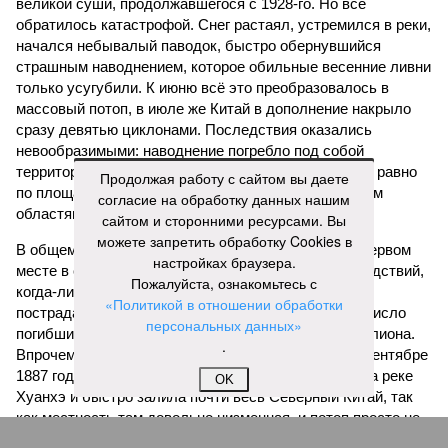
великой суши, продолжавшегося с 1928-го. Но всё
обратилось катастрофой. Снег растаял, устремился в реки,
начался небывалый паводок, быстро обернувшийся
страшным наводнением, которое обильные весенние ливни
только усугубили. К июню всё это преобразовалось в
массовый потоп, в июле же Китай в дополнение накрыло
сразу девятью циклонами. Последствия оказались
невообразимыми: наводнение погребло под собой
территорию в 180 тыс. квадратных километров, что равно
Продолжая работу с сайтом вы даете
по площади Карелии, шести Курским или Калужским
согласие на обработку данных нашим
областям, десятку Чуваший.
сайтом и сторонними ресурсами. Вы
можете запретить обработку Cookies в
В общем, недаром события 1931-го находятся на первом
настройках браузера.
месте в списке самых смертоносных стихийных бедствий,
Пожалуйста, ознакомьтесь с
когда-либо происходивших на планете. Число
«Политикой в отношении обработки
пострадавших в тот год достигло 53 млн человек, число
персональных данных»
погибших, по некоторым оценкам, составило 4 миллиона.
.
Впрочем, для Китая подобное не в новинку. Так, в сентябре
1887 года вода прорвала многочисленные дамбы на реке
OK
Хуанхэ и быстро залила почти весь Северный Китай, так
как местность там довольно низменная, и потоп просто не
встречал препятствий на своём пути, уничтожая деревни и