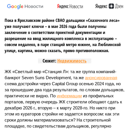
Пока в Ярославском районе СВАО дольщики «Сказочного леса»
уже получают ключи – в мае 2026 года были получены
заключение о соответствии проектной документации и
разрешение на ввод жилищного комплекса в эксплуатацию –
совсем недалеко, в паре станций метро южнее, на Люблинской
улице, картина, можно сказать, прямо противоположная.
Сюжет:
Недвижимость
ЖК «Светлый мир «Станция Л»: та же группа компаний-
банкрот Seven Suns Development, та же
анонсированная
схема достройки через Capital Group осенью 2024 года, но
за прошедшие два года результатов, по словам дольщиков,
практически не видно. По
информации
из профильных
порталов, первую очередь ЖК строители обещают сдать к
декабрю 2026 г., вторую – к марту 2028-го. Но никто при
этом из кураторов стройки не задается вопросом: как эти
сроки должны материализоваться? На строительной
площадке, по свидетельствам дольщиков, регулярно