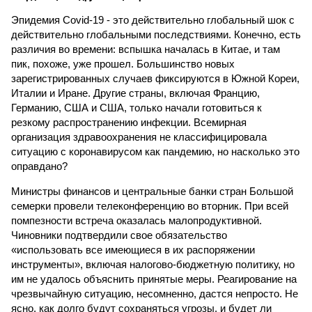
Эпидемия Covid-19 - это действительно глобальный шок с
действительно глобальными последствиями. Конечно, есть
различия во времени: вспышка началась в Китае, и там
пик, похоже, уже прошел. Большинство новых
зарегистрированных случаев фиксируются в Южной Кореи,
Италии и Иране. Другие страны, включая Францию,
Германию, США и США, только начали готовиться к
резкому распространению инфекции. Всемирная
организация здравоохранения не классифицировала
ситуацию с коронавирусом как пандемию, но насколько это
оправдано?
Министры финансов и центральные банки стран Большой
семерки провели телеконференцию во вторник. При всей
помпезности встреча оказалась малопродуктивной.
Чиновники подтвердили свое обязательство
«использовать все имеющиеся в их распоряжении
инструменты», включая налогово-бюджетную политику, но
им не удалось объяснить принятые меры. Реагирование на
чрезвычайную ситуацию, несомненно, дастся непросто. Не
ясно, как долго будут сохраняться угрозы, и будет ли