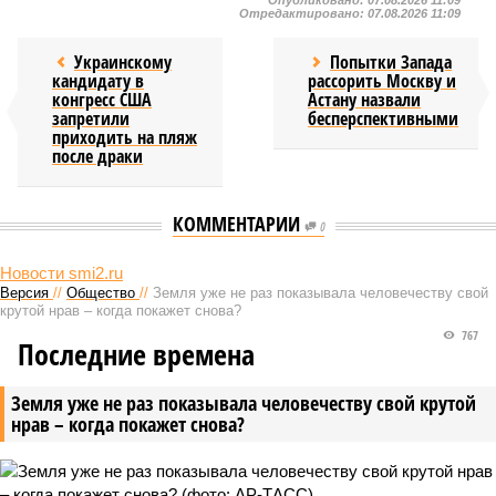
Опубликовано:
07.08.2026 11:09
Отредактировано:
07.08.2026 11:09
Украинскому
Попытки Запада
кандидату в
рассорить Москву и
конгресс США
Астану назвали
запретили
бесперспективными
приходить на пляж
после драки
КОММЕНТАРИИ
0
Новости smi2.ru
Версия
//
Общество
//
Земля уже не раз показывала человечеству свой
крутой нрав – когда покажет снова?
767
Последние времена
Земля уже не раз показывала человечеству свой крутой
нрав – когда покажет снова?