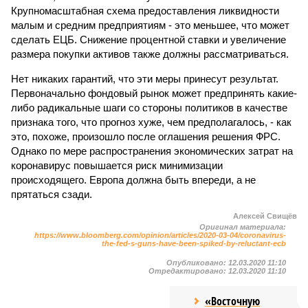
Крупномасштабная схема предоставления ликвидности
малым и средним предприятиям - это меньшее, что может
сделать ЕЦБ. Снижение процентной ставки и увеличение
размера покупки активов также должны рассматриваться.
Нет никаких гарантий, что эти меры принесут результат.
Первоначально фондовый рынок может предпринять какие-
либо радикальные шаги со стороны политиков в качестве
признака того, что прогноз хуже, чем предполагалось, - как
это, похоже, произошло после оглашения решения ФРС.
Однако по мере распространения экономических затрат на
коронавирус повышается риск минимизации
происходящего. Европа должна быть впереди, а не
прятаться сзади.
Алексей Свищёв
Оригинал материала:
https://www.bloomberg.com/opinion/articles/2020-03-04/coronavirus-
the-fed-s-guns-have-been-spiked-by-reluctant-ecb
Опубликовано:
12.03.2020 11:10
Отредактировано:
12.03.2020 11:10
«Восточную