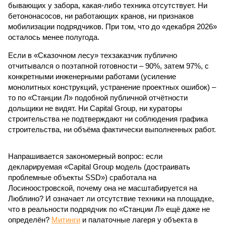
бывающих у забора, какая-либо техника отсутствует. Ни
бетононасосов, ни работающих кранов, ни признаков
мобилизации подрядчиков. При том, что до «декабря 2026»
осталось менее полугода.
Если в «Сказочном лесу» техзаказчик публично
отчитывался о поэтапной готовности – 90%, затем 97%, с
конкретными инженерными работами (усиление
монолитных конструкций, устранение проектных ошибок) –
то по «Станции Л» подобной публичной отчётности
дольщики не видят. Ни Capital Group, ни кураторы
строительства не подтверждают ни соблюдения графика
строительства, ни объёма фактически выполненных работ.
Напрашивается закономерный вопрос: если
декларируемая «Capital Group модель (достраивать
проблемные объекты SSD») сработала на
Лосиноостровской, почему она не масштабируется на
Люблино? И означает ли отсутствие техники на площадке,
что в реальности подрядчик по «Станции Л» ещё даже не
определён?
Митинги
и палаточные лагеря у объекта в