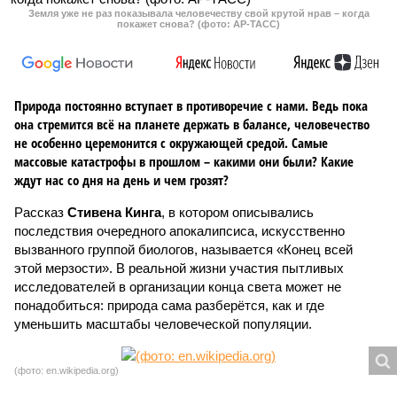
Земля уже не раз показывала человечеству свой крутой нрав – когда
покажет снова? (фото: АР-ТАСС)
Природа постоянно вступает в противоречие с нами. Ведь пока
она стремится всё на планете держать в балансе, человечество
не особенно церемонится с окружающей средой. Самые
массовые катастрофы в прошлом – какими они были? Какие
ждут нас со дня на день и чем грозят?
Рассказ
Стивена Кинга
, в котором описывались
последствия очередного апокалипсиса, искусственно
вызванного группой биологов, называется «Конец всей
этой мерзости». В реальной жизни участия пытливых
исследователей в организации конца света может не
понадобиться: природа сама разберётся, как и где
уменьшить масштабы человеческой популяции.
(фото: en.wikipedia.org)