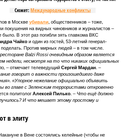
Сюжет:
Международные конфликты
лов в Москве
убивали
, общественников – тоже,
ли покушения на видных чиновников и журналистов –
е было. В этот раз погибли зять главкома ВКС
андра Чайко
и один из гостей, 53-летний генерал-
о поделать. Против мирных людей – в том числе.
есторане Balzi Rossi очевидным образом является
м недели, несмотря на то что никаких официальных
о,
– отмечает телеведущий
Сергей Мардан
. –
ание говорит о важности произошедшего даже
ения». «Упорное нежелание официально объявить
ы во главе с Зеленским террористами откровенно
ется политолог
Алексей Пилько
. –
Что ещё должно
случилось? И что мешает этому простому и
т в элиту
 Накануне в Вене состоялись келейные (чтобы не