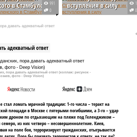
991
кого в Стамбуле
вступления в силу
0
г Сергей Марков
Между Россией и Штатами
уверенность, что
достигнута договоренность о
пора давать адекватный ответ
президентов России и
реализации «Черноморской
в Стамбуле может
инициативы», говорится о
я, однако для этого
официальном сообщении,
ать адекватный ответ
мо выполнение ряда
опубликованном на сайте
Кремля.
их, пора давать адекватный ответ (коллаж: рисунок -
озаев, фото - Deep Vision)
не стал ломать мрачной традиции: 1-го числа – теракт на
кой площади в Москве с пятерыми погибшими, а 3-го – удар
ским дроном по отдыхающим на пляже под Геленджиком –
 семеро, из них четверо – несовершеннолетние. Киев,
вая на поле боя, терроризирует гражданских, отыгрывается
х детях. Пора бы призвать террористов к ответу, не так ли?