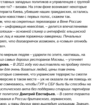
тставных западных политиков и управленцев с группой
чнее-то? – визави. На этом фоне возникают некоторые
теракта Киева, убившие наших гражданских, остались
али новостями с первых полос, скажем так.
, что на секретных переговорах в Вене Россию
 – информация невесёлая,
– делится впечатлениями
олошин – основной спикер и интерфейс ельцинской
ых лиц в нашем поражении-замирении. Печальных
верят, что договорнячок возможен, а «семья» отнюдь
ах».
о по мирным людям – ударили по элите, наотмашь, на
 из самых дорогих ресторанов Москвы,
– уточняет
арова
. –
В 2021 году его выставляли на продажу почти
ан для очень богатых людей, цены там очень
которые сомнения, что украинские террористы смогли
версию в таком месте – уж не оказали ли им помощь их
не сомневаюсь, чтобы ГУР и СБУ были бы способны на
истического акта без поддержки старших партнёров
т политолог
Дмитрий Евстафьев.
–
В свете теракта
вания в России британского, германского,
жно, и пары других явно выглядит излишним. Значит,