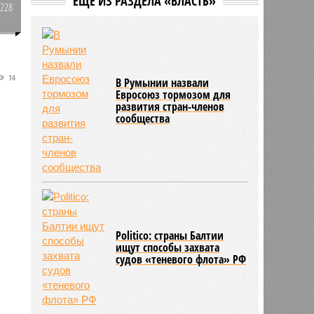
ЕЩЕ ИЗ РАЗДЕЛА «ВЛАСТЬ»
перекроило карту мирового
1228
нефтяного рынка
0
14
В Румынии назвали
Евросоюз тормозом для
развития стран-членов
сообщества
Politico: страны Балтии
ищут способы захвата
судов «теневого флота» РФ