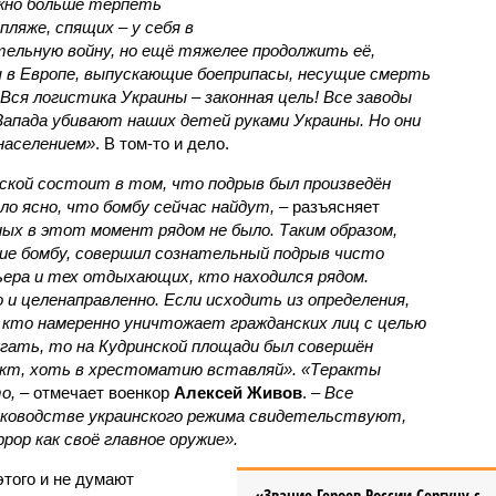
жно больше терпеть
пляже, спящих – у себя в
тельную войну, но ещё тяжелее продолжить её,
 в Европе, выпускающие боеприпасы, несущие смерть
 Вся логистика Украины – законная цель! Все заводы
Запада убивают наших детей руками Украины. Но они
населением»
. В том-то и дело.
кой состоит в том, что подрыв был произведён
ло ясно, что бомбу сейчас найдут,
– разъясняет
ых в этот момент рядом не было. Таким образом,
вие бомбу, совершил сознательный подрыв чисто
рьера и тех отдыхающих, кто находился рядом.
 и целенаправленно. Если исходить из определения,
кто намеренно уничтожает гражданских лиц с целью
угать, то на Кудринской площади был совершён
акт, хоть в хрестоматию вставляй». «Теракты
о,
– отмечает военкор
Алексей Живов
. –
Все
руководстве украинского режима свидетельствуют,
ор как своё главное оружие».
этого и не думают
«Звание Героев России Сергуну с