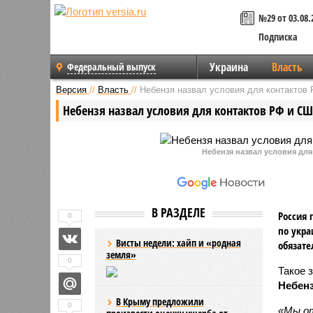
№29 от 03.08.
Подписка
Украина
Власть
Федеральный выпуск
Версия
//
Власть
//
Небензя назвал условия для контактов
Небензя назвал условия для контактов РФ и СШ
Небензя назвал условия для
В РАЗДЕЛЕ
Россия 
0
по укра
Висты недели: хайп и «родная
обязате
земля»
0
Такое 
Небен
В Крыму предложили
0
«Мы от