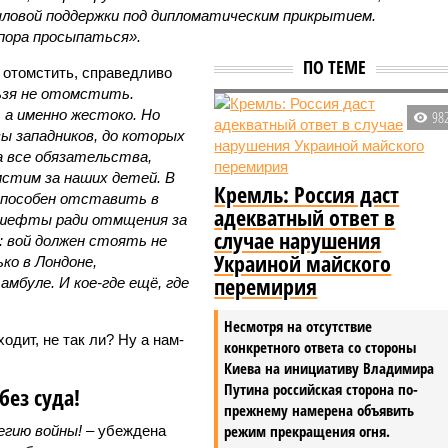
ловой поддержки под дипломатическим прикрытием.
 пора просыпаться».
ПО ТЕМЕ
 отомстить, справедливо
ьзя не отомстить.
 а именно жестоко. Но
98
ы западников, до которых
а все обязательства,
мстим за наших детей. В
Кремль: Россия даст
способен отставить в
адекватный ответ в
гешефты ради отмщения за
случае нарушения
а: вой должен стоять не
Украиной майского
ько в Лондоне,
перемирия
мбуле. И кое-где ещё, где
Несмотря на отсутствие
ходит, не так ли? Ну а нам-
конкретного ответа со стороны
Киева на инициативу Владимира
Путина российская сторона по-
без суда!
прежнему намерена объявить
режим прекращения огня.
егию войны!
– убеждена