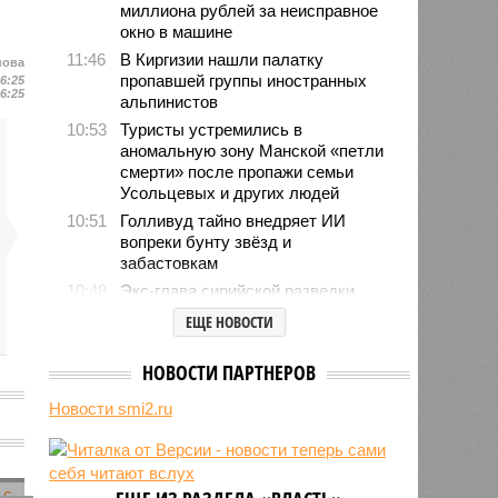
миллиона рублей за неисправное
окно в машине
11:46
В Киргизии нашли палатку
нова
пропавшей группы иностранных
16:25
16:25
альпинистов
10:53
Туристы устремились в
аномальную зону Манской «петли
смерти» после пропажи семьи
Усольцевых и других людей
10:51
Голливуд тайно внедряет ИИ
вопреки бунту звёзд и
забастовкам
10:48
Экс-глава сирийской разведки
нашёлся в России
ЕЩЕ НОВОСТИ
10:37
Граффити Бэнкси обошлись в
десятки тысяч фунтов британским
НОВОСТИ ПАРТНЕРОВ
налогоплательщикам
Новости smi2.ru
10:35
Демпартия готовит масштабные
расследования против Дональда
Трампа
10:23
Закрытие Ормузского пролива