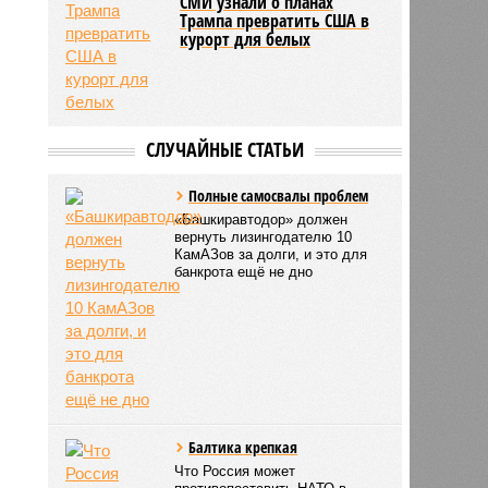
СМИ узнали о планах
Трампа превратить США в
курорт для белых
СЛУЧАЙНЫЕ СТАТЬИ
Полные самосвалы проблем
«Башкиравтодор» должен
вернуть лизингодателю 10
КамАЗов за долги, и это для
банкрота ещё не дно
Балтика крепкая
Что Россия может