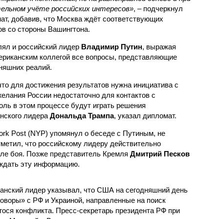
ельном учёте российских интересов»
, – подчеркнул
ат, добавив, что Москва ждёт соответствующих
ов со стороны Вашингтона.
влял и российский лидер
Владимир Путин
, выражая
мериканским коллегой все вопросы, представляющие
дняшних реалий.
что для достижения результатов нужна инициатива с
 желания России недостаточно для контактов с
ль в этом процессе будут играть решения
нского лидера
Дональда Трампа
, указал дипломат.
rk Post (NYP) упомянул о беседе с Путиным, не
тметил, что российскому лидеру действительно
оле боя. Позже представитель Кремля
Дмитрий Песков
рждать эту информацию.
анский лидер указывал, что США на сегодняшний день
оворы» с РФ и Украиной, направленные на поиск
ося конфликта. Пресс-секретарь президента РФ при