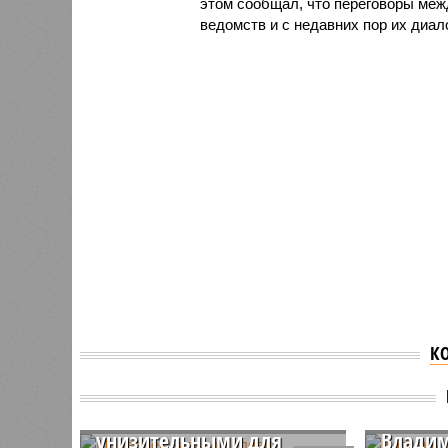
этом сообщал, что переговоры меж
ведомств и с недавних пор их диал
К
Медведев назвал
условия перемирия
Назван
между США и Ираном
возмож
унизительными для
Владим