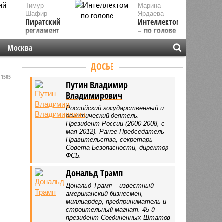
Тимур
Марина
Шафир
Ярдаева
Пиратский
Интеллектом
регламент
– по голове
Москва
ДОСЬЕ
1505
Путин Владимир
Владимирович
Российский государственный и
политический деятель.
Президент России (2000-2008, с
мая 2012). Ранее Председатель
Правительства, секретарь
Совета Безопасности, директор
ФСБ.
Дональд Трамп
Дональд Трамп – известный
американский бизнесмен,
миллиардер, предприниматель и
строительный магнат. 45-й
президент Соединенных Штатов