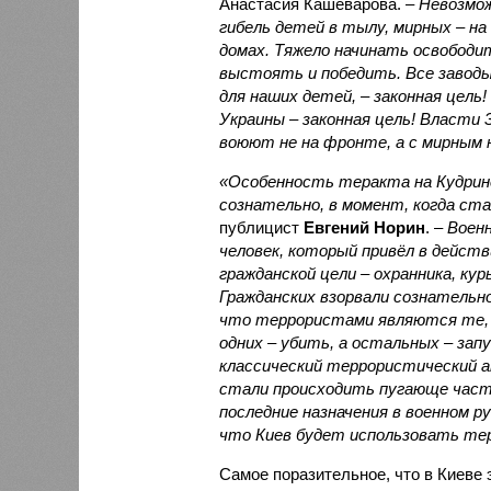
Анастасия Кашеварова. –
Невозмо
гибель детей в тылу, мирных – на 
домах. Тяжело начинать освободи
выстоять и победить. Все заводы
для наших детей, – законная цель!
Украины – законная цель! Власти 
воюют не на фронте, а с мирным 
«Особенность теракта на Кудринс
сознательно, в момент, когда ста
публицист
Евгений Норин
. –
Военн
человек, который привёл в дейст
гражданской цели – охранника, ку
Гражданских взорвали сознательно
что террористами являются те, 
одних – убить, а остальных – зап
классический террористический 
стали происходить пугающе част
последние назначения в военном 
что Киев будет использовать терр
Самое поразительное, что в Киеве 