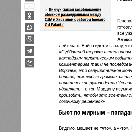
0
Пинчук связал возобновление
обменом разведданными между
США и Украиной с работой боевого
Генера
ИИ Palantir
готови
всё уж
Алекс
лейтенант. Война идёт и в тылу, чт
«Субботний теракт в столичном р
важнейшим политическим событие
комментариев так и не последовал
Впрочем, это оглушительное молч
больше, чем любые громкие заявл
политическое руководство Украин
удивляет,
– в тон Мардану изумля
произойти, чтобы это всё-таки 
логичному решению?»
Бьют по мирным – попадаю
Видимо, мешает не «что», а «кто».