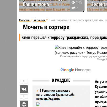
1145
Вашингтона
Зеленс
1
Зампредседателя Совета
Политоло
безопасности РФ Дмитрий
выразил 
Версия
//
Украина
//
Киев перешёл к террору гражданских, 
Медведев прокомментировал
встреча 
Мочить в сортире
временное прекращение огня
Украины 
между Соединенными Штатами и
состоятьс
Киев перешёл к террору гражданских, пора дав
Ираном, договоренность о
необходи
котором была достигнута
условий.
минувшей ночью.
Киев перешёл к террору гражданск
Темур К
В РАЗДЕЛЕ
Август 
0
Кудринс
В Румынии заявили о
украин
неготовности брать на себя
погибли
0
помощь Украине
проигры
на наши