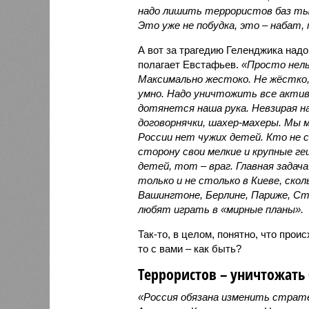
надо лишить террористов баз ты
Это уже не побудка, это – набат,
А вот за трагедию Геленджика надо
полагает Евстафьев.
«Просто нел
Максимально жестоко. Не жёстко,
умно. Надо уничтожить все актив
дотянется наша рука. Невзирая н
договорнячки, шахер-махеры. Мы 
России нет чужих детей. Кто не 
сторону свои мелкие и крупные 
детей, тот – враг. Главная задач
только и не столько в Киеве, скол
Вашингтоне, Берлине, Париже, Ста
любят играть в «мирные планы».
Так-то, в целом, понятно, что проис
то с вами – как быть?
Террористов – уничтожать 
«Россия обязана изменить страт