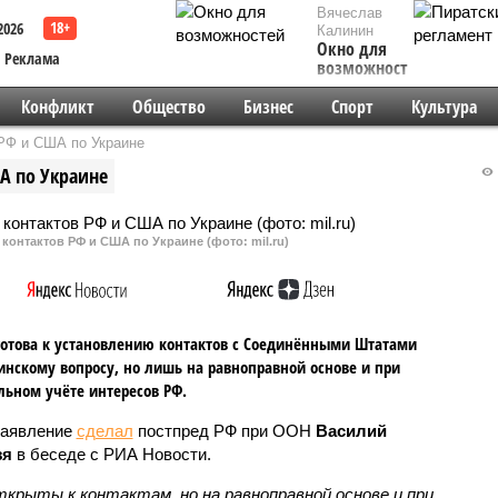
Вячеслав
2026
Калинин
Окно для
Реклама
возможностей
Конфликт
Общество
Бизнес
Спорт
Культура
 РФ и США по Украине
А по Украине
 контактов РФ и США по Украине (фото: mil.ru)
готова к установлению контактов с Соединёнными Штатами
инскому вопросу, но лишь на равноправной основе и при
льном учёте интересов РФ.
заявление
сделал
постпред РФ при ООН
Василий
зя
в беседе с РИА Новости.
крыты к контактам, но на равноправной основе и при