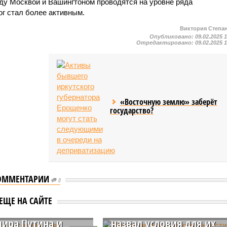
ду Москвой и Вашингтоном проводятся на уровне ряда
ог стал более активным.
Виктория Степа
Опубликовано:
09.02.2025 
Отредактировано:
09.02.2025 
«Восточную землю» заберёт
государство?
ОММЕНТАРИИ
0
ы три условия для
Кремль раскрыл
ЕЩЕ НА САЙТЕ
ной встречи
договорённости с США и
ира Путина и
назвал условия для их