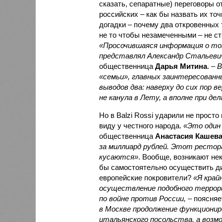
сказать, сепаратные) переговоры о
российских – как бы назвать их то
догадки – почему два откровенных 
не то чтобы незамеченными – не ст
«Просочившаяся информация о том
представлял Александр Стальевич
общественница
Дарья Митина
. –
В
«семьи», главных заинтересованн
выводов два: наверху до сих пор 
не канула в Лету, а вполне при дел
Но в Balzi Rossi ударили не прост
виду у честного народа.
«Это один
общественница
Анастасия Кашев
за миллиард рублей. Этот рестор
кусаются»
. Вообще, возникают не
бы самостоятельно осуществить ди
европейские покровители?
«Я край
осуществление подобного террор
по войне против России,
– поясняе
в Москве продолжение функциониро
итальянского посольства, а возмо