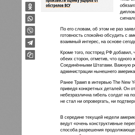
произвести оценку ущерба от
обстрелов ВСУ
обязат
диплом
сигнал
По его словам, об этом не раз зая
готовность спокойно обсудить с а
взаимный интерес, на основе сего
Кроме того, постпред РФ добавил, 
обеих сторон, отметив, что одного
Соединёнными Штатами. Важную ро
администрации нынешнего америка
Ранее Трамп в интервью The New Yo
приведя конкретных деталей. Он о
небезразлична гибель солдат на п
не стал ни опровергать, ни подтве
В середине текущей недели америк
ведут «очень конструктивные перег
способа разрешения продолжающег