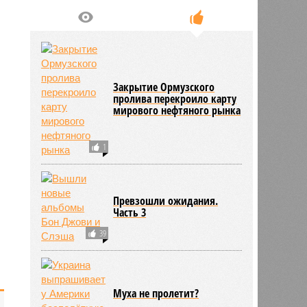
Закрытие Ормузского
пролива перекроило карту
мирового нефтяного рынка
1
Превзошли ожидания.
Часть 3
39
Муха не пролетит?