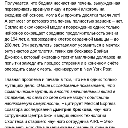
Получается, что бедная несчастная печень, вынужденная
переваривать вредную пищу и прочий алкоголь на
ежедневной основе, могла бы прожить десятки тысяч лет!
А вот мозг, от которого эта печень полностью зависит, – нет.
Согласно сколковской модели повреждение одних только
нейронов сокращает среднюю продолжительность жизни
до 194 лет, а повреждение клеток сердечной мышцы – до
208 лет. Эти результаты заставляют усомниться в мечтах
энтузиастов долголетия, таких как биохакер Брайан
Джонсон, который ежегодно тратит миллионы долларов на
попытки замедлить процесс старения и в конечном счёте
опередить саму смерть, иронизируют в New York Post.
Главная проблема и печаль в том, что не в одних только
мутациях дело.
«Наше исследование показывает, что
соматические мутации вносят значительный вклад в
старение, но сами по себе они не могут объяснить
наблюдаемую смертность, –
цитирует Medical Express
соавтора исследования
Дмитрия Крюкова
, научного
сотрудника Центра био- и медицинских технологий
Сколтеха и старшего научного сотрудника AIRI. –
Это
означает, что другие механизмы старения, такие как