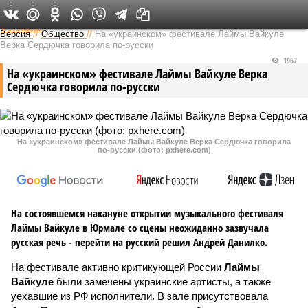
0
0
0
Федеральный выпуск
Версия
//
Общество
//
На «украинском» фестивале Лаймы Вайкуле
Верка Сердючка говорила по-русски
1967
На «украинском» фестивале Лаймы Вайкуле Верка
Сердючка говорила по-русски
На «украинском» фестивале Лаймы Вайкуле Верка Сердючка говорила
по-русски (фото: pxhere.com)
На состоявшемся накануне открытии музыкального фестиваля
Лаймы Вайкуле в Юрмале со сцены неожиданно зазвучала
русская речь - перейти на русский решил Андрей Данилко.
На фестивале активно критикующей России
Лаймы
Вайкуле
были замечены украинские артисты, а также
уехавшие из РФ исполнители. В зале присутствовала