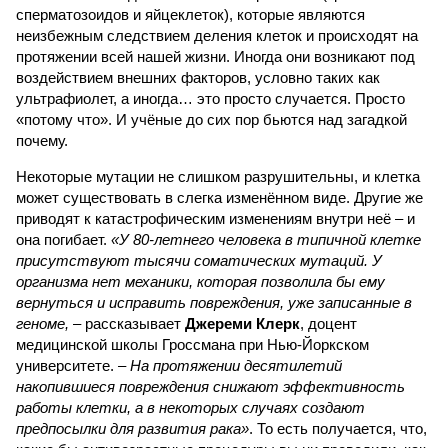
сперматозоидов и яйцеклеток), которые являются
неизбежным следствием деления клеток и происходят на
протяжении всей нашей жизни. Иногда они возникают под
воздействием внешних факторов, условно таких как
ультрафиолет, а иногда… это просто случается. Просто
«потому что». И учёные до сих пор бьются над загадкой
почему.
Некоторые мутации не слишком разрушительны, и клетка
может существовать в слегка изменённом виде. Другие же
приводят к катастрофическим изменениям внутри неё – и
она погибает.
«У 80-летнего человека в типичной клетке
присутствуют тысячи соматических мутаций. У
организма нет механики, которая позволила бы ему
вернуться и исправить повреждения, уже записанные в
геноме,
– рассказывает
Джереми Клерк
, доцент
медицинской школы Гроссмана при Нью-Йоркском
университете.
– На протяжении десятилетий
накопившиеся повреждения снижают эффективность
работы клетки, а в некоторых случаях создают
предпосылки для развития рака»
. То есть получается, что,