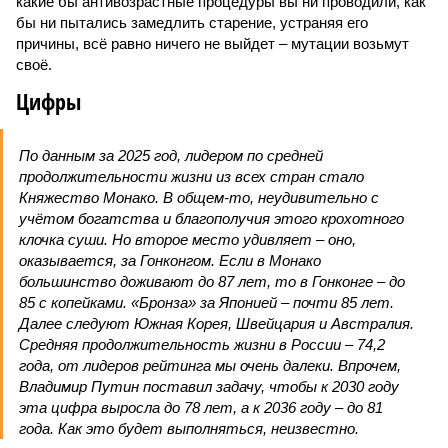
какие бы антивозрастные процедуры вы ни проводили, как
бы ни пытались замедлить старение, устраняя его
причины, всё равно ничего не выйдет – мутации возьмут
своё.
Цифры
По данным за 2025 год, лидером по средней
продолжительности жизни из всех стран стало
Княжество Монако. В общем-то, неудивительно с
учётом богатства и благополучия этого крохотного
клочка суши. Но второе место удивляет – оно,
оказывается, за Гонконгом. Если в Монако
большинство доживают до 87 лет, то в Гонконге – до
85 с копейками. «Бронза» за Японией – почти 85 лет.
Далее следуют Южная Корея, Швейцария и Австралия.
Средняя продолжительность жизни в России – 74,2
года, от лидеров рейтинга мы очень далеки. Впрочем,
Владимир Путин поставил задачу, чтобы к 2030 году
эта цифра выросла до 78 лет, а к 2036 году – до 81
года. Как это будет выполняться, неизвестно.