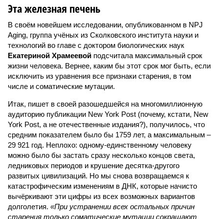
Эта железная печень
В своём новейшем исследовании, опубликованном в NPJ
Aging, группа учёных из Сколковского института науки и
технологий во главе с доктором биологических наук
Екатериной Храмеевой
подсчитала максимальный срок
жизни человека. Вернее, каким бы этот срок мог быть, если
исключить из уравнения все признаки старения, в том
числе и соматические мутации.
Итак, пишет в своей разошедшейся на многомиллионную
аудиторию публикации New York Post (почему, кстати, New
York Post, а не отечественные издания?), получилось, что
средним показателем было бы 1759 лет, а максимальным –
29 921 год. Неплохо: одному-единственному человеку
можно было бы застать сразу несколько концов света,
ледниковых периодов и крушение десятка-другого
развитых цивилизаций. Но мы снова возвращаемся к
катастрофическим изменениям в ДНК, которые начисто
вычёркивают эти цифры из всех возможных вариантов
долголетия.
«При устранении всех остальных причин
старения только соматические мутации сокращают