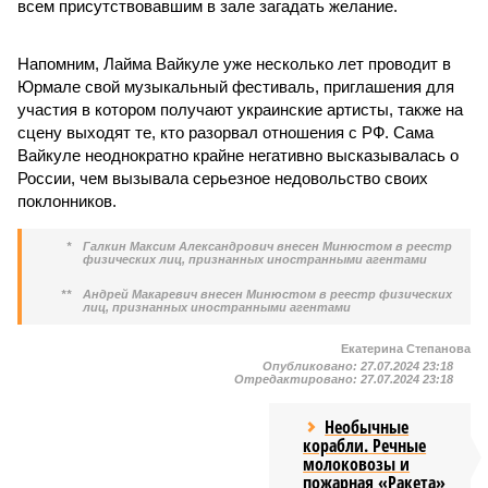
всем присутствовавшим в зале загадать желание.
Напомним, Лайма Вайкуле уже несколько лет проводит в
Юрмале свой музыкальный фестиваль, приглашения для
участия в котором получают украинские артисты, также на
сцену выходят те, кто разорвал отношения с РФ. Сама
Вайкуле неоднократно крайне негативно высказывалась о
России, чем вызывала серьезное недовольство своих
поклонников.
*
Галкин Максим Александрович внесен Минюстом в реестр
физических лиц, признанных иностранными агентами
**
Андрей Макаревич внесен Минюстом в реестр физических
лиц, признанных иностранными агентами
Екатерина Степанова
Опубликовано:
27.07.2024 23:18
Отредактировано:
27.07.2024 23:18
Необычные
корабли. Речные
молоковозы и
пожарная «Ракета»