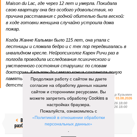
Maison du Lac, где через 12 лет и умерла. Покидала
свою квартиру она без особого удовольствия, но
причина расставания с родной обителью была веской:
в ходе готовки женщина случайно устроила дома
пожар.
Когда Жанне Кальман было 115 лет, она упала с
лестницы и сломала бедро и с тех пор передвигалась в
инвалидном кресле. Нейропсихолог Карен Ричи раз в
полгода проводила исследования психического и
умственного состояния старушки: по словам
докторши, Кальман до самого конца сохраняла ясную
Продолжая работу с сайтом вы даете
память и ум, рассказывая Ричи стихи из своего
согласие на обработку данных нашим
детства и решая арифметические задачки.
сайтом и сторонними ресурсами. Вы
Александр Кузьмин
можете запретить обработку Cookies в
Газета
«Наша версия» №29 от 03.08.2026
настройках браузера.
Опубликовано:
04.08.2026 18:00
Отредактировано:
04.08.2026 18:00
Пожалуйста, ознакомьтесь с
«Политикой в отношении обработки
Воры без
Последние
персональных данных»
разбора
времена
.