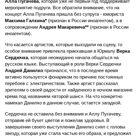
Алла Пугачева
, которая уже не первый год поддерживает
мероприятие подруги. Все обратили внимание, что на
концерт Алла Пугачева пришла без супруга - юмориста
Максима Галкина*
(признан в России иноагентом), а в
сопровождении
Андрея Макаревича**
(признан в России
иноагентом).
Что касается артистов, которые выходили на сцену, то
особое внимание привлекла приехавшая в Юрмалу
Верка
Сердючка
, которая неожиданно начала общаться на
русском языке. Выступающий в роли Верки Сердючки
Андрей Данилко
признался, что в последнее время
активно пользуется фонариком по причине постоянных
перебоев с электричеством. Также артист рассказал
зрителям о своей радости от найденного в ночном магазине
крема под названием «второй шанс». На что конкретно
намекал Данилко в данном случае, остается загадкой.
Сердючка не оставила без внимания и Аллу Пугачеву,
отправив ей букет цветов и пожелав здоровья. В
завершении своего выступления Данилко снял с головы
звезду, которая уже стала частью его образа, и предложил