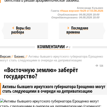
детства и решая арифметические задачки.
Александр Кузьмин
Газета
«Наша версия» №29 от 03.08.2026
Опубликовано:
04.08.2026 18:00
Отредактировано:
04.08.2026 18:00
Воры без
Последние
разбора
времена
КОММЕНТАРИИ
0
Версия
//
Бизнес
//
Активы бывшего иркутского губернатора Ерощенко
могут стать следующими в очереди на деприватизацию
526
«Восточную землю» заберёт
государство?
Активы бывшего иркутского губернатора Ерощенко могут
стать следующими в очереди на деприватизацию