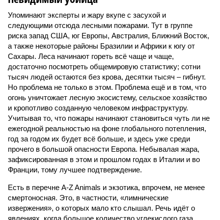
Упоминают эксперты и жару вкупе с засухой и
следующими отсюда лесными пожарами. Тут в группе
риска запад США, юг Европы, Австралия, Ближний Восток,
а также некоторые районы Бразилии и Африки к югу от
Сахары. Леса начинают гореть всё чаще и чаще,
достаточно посмотреть общемировую статистику; сотни
тысяч людей остаются без крова, десятки тысяч – гибнут.
Но проблема не только в этом. Проблема ещё и в том, что
огонь уничтожает лесную экосистему, сельское хозяйство
и кропотливо созданную человеком инфраструктуру.
Учитывая то, что пожары начинают становиться чуть ли не
ежегодной реальностью на фоне глобального потепления,
год за годом их будет всё больше, и здесь уже среди
прочего в большой опасности Европа. Небывалая жара,
зафиксированная в этом и прошлом годах в Италии и во
Франции, тому лучшее подтверждение.
Есть в перечне A-Z Animals и экзотика, впрочем, не менее
смертоносная. Это, в частности, «лимнические
извержения», о которых мало кто слышал. Речь идёт о
явлениях, когда большое количество углекислого газа