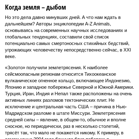
Когда земля – дыбом
Но это дела давно минувших дней. А что нам ждать в
дальнейшем? Авторы энциклопедии A-Z Animals,
основываясь на современных научных исследованиях и
глобальных тенденциях, составили свой список
потенциально самых смертоносных стихийных бедствий,
угрожающих человечеству непосредственно сейчас, в XXI
веке.
«Золото» получили землетрясения. К наиболее
сейсмоопасным регионам относится Тихоокеанское
вулканическое огненное кольцо, включающее Индонезию,
Японию и западное побережье Северной и Южной Америки.
Турция, Иран, Индия и Непал также расположены на очень
активных линиях разломов тектонических плит. Не
исключение и центральная часть США – причина в Нью-
Мадридском разломе в штате Миссури. Землетрясения
средней силы – явление, в общем-то, обычное и вполне
сносное, но периодически, раз в несколько столетий,
трясёт так, что мало не покажется никому. К примеру, в