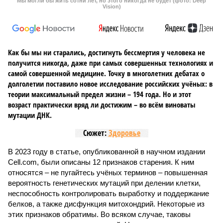
Мы могли бы жить сотни лет, но этого никогда не будет (фото: Deep
Vision)
Как бы мы ни старались, достигнуть бессмертия у человека не
получится никогда, даже при самых совершенных технологиях и
самой совершенной медицине. Точку в многолетних дебатах о
долголетии поставило новое исследование российских учёных: в
теории максимальный предел жизни – 194 года. Но и этот
возраст практически вряд ли достижим – во всём виноваты
мутации ДНК.
Сюжет:
Здоровье
В 2023 году в статье, опубликованной в научном издании
Cell.com, были описаны 12 признаков старения. К ним
относятся – не пугайтесь учёных терминов – повышенная
вероятность генетических мутаций при делении клетки,
неспособность контролировать выработку и поддержание
белков, а также дисфункция митохондрий. Некоторые из
этих признаков обратимы. Во всяком случае, таковы