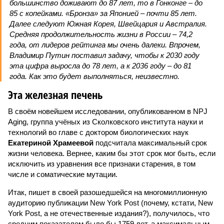
большинство доживают до 87 лет, то в Гонконге – до
85 с копейками. «Бронза» за Японией – почти 85 лет.
Далее следуют Южная Корея, Швейцария и Австралия.
Средняя продолжительность жизни в России – 74,2
года, от лидеров рейтинга мы очень далеки. Впрочем,
Владимир Путин поставил задачу, чтобы к 2030 году
эта цифра выросла до 78 лет, а к 2036 году – до 81
года. Как это будет выполняться, неизвестно.
Эта железная печень
В своём новейшем исследовании, опубликованном в NPJ
Aging, группа учёных из Сколковского института науки и
технологий во главе с доктором биологических наук
Екатериной Храмеевой
подсчитала максимальный срок
жизни человека. Вернее, каким бы этот срок мог быть, если
исключить из уравнения все признаки старения, в том
числе и соматические мутации.
Итак, пишет в своей разошедшейся на многомиллионную
аудиторию публикации New York Post (почему, кстати, New
York Post, а не отечественные издания?), получилось, что
средним показателем было бы 1759 лет, а максимальным –