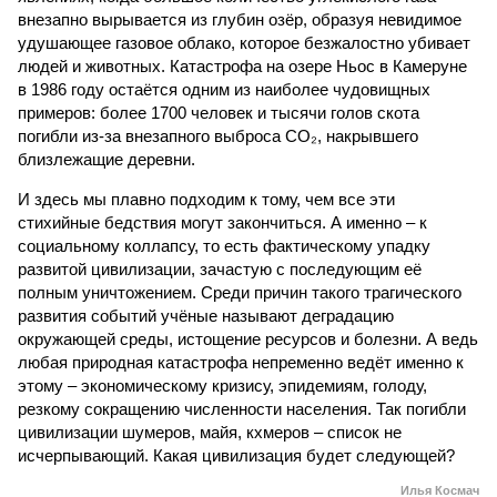
внезапно вырывается из глубин озёр, образуя невидимое
удушающее газовое облако, которое безжалостно убивает
людей и животных. Катастрофа на озере Ньос в Камеруне
в 1986 году остаётся одним из наиболее чудовищных
примеров: более 1700 человек и тысячи голов скота
погибли из-за внезапного выброса CO₂, накрывшего
близлежащие деревни.
И здесь мы плавно подходим к тому, чем все эти
стихийные бедствия могут закончиться. А именно – к
социальному коллапсу, то есть фактическому упадку
развитой цивилизации, зачастую с последующим её
полным уничтожением. Среди причин такого трагического
развития событий учёные называют деградацию
окружающей среды, истощение ресурсов и болезни. А ведь
любая природная катастрофа непременно ведёт именно к
этому – экономическому кризису, эпидемиям, голоду,
резкому сокращению численности населения. Так погибли
цивилизации шумеров, майя, кхмеров – список не
исчерпывающий. Какая цивилизация будет следующей?
Илья Космач