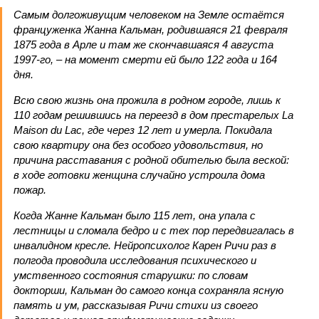
Самым долгоживущим человеком на Земле остаётся
француженка Жанна Кальман, родившаяся 21 февраля
1875 года в Арле и там же скончавшаяся 4 августа
1997-го, – на момент смерти ей было 122 года и 164
дня.
Всю свою жизнь она прожила в родном городе, лишь к
110 годам решившись на переезд в дом престарелых La
Maison du Lac, где через 12 лет и умерла. Покидала
свою квартиру она без особого удовольствия, но
причина расставания с родной обителью была веской:
в ходе готовки женщина случайно устроила дома
пожар.
Когда Жанне Кальман было 115 лет, она упала с
лестницы и сломала бедро и с тех пор передвигалась в
инвалидном кресле. Нейропсихолог Карен Ричи раз в
полгода проводила исследования психического и
умственного состояния старушки: по словам
докторши, Кальман до самого конца сохраняла ясную
память и ум, рассказывая Ричи стихи из своего