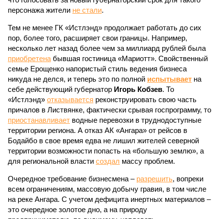
персонажа жители
не стали
.
Тем не менее ГК «Истлэнд» продолжает работать до сих
пор, более того, расширяет свои границы. Например,
несколько лет назад более чем за миллиард рублей была
приобретена
бывшая гостиница «Мариотт». Свойственный
семье Ерощенко напористый стиль ведения бизнеса
никуда не делся, и теперь это по полной
испытывает
на
себе действующий губернатор
Игорь Кобзев
. То
«Истлэнд»
отказывается
реконструировать свою часть
причалов в Листвянке, фактически срывая госпрограмму, то
приостанавливает
водные перевозки в труднодоступные
территории региона. А отказ АК «Ангара» от рейсов в
Бодайбо в свое время едва не лишил жителей северной
территории возможности попасть на «большую землю», а
для региональной власти
создал
массу проблем.
Очередное требование бизнесмена –
разрешить
, вопреки
всем ограничениям, массовую добычу гравия, в том числе
на реке Ангара. С учетом дефицита инертных материалов –
это очередное золотое дно, а на природу