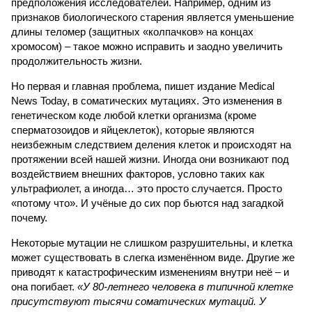
предположения исследователей. Например, одним из
признаков биологического старения является уменьшение
длины теломер (защитных «колпачков» на концах
хромосом) – такое можно исправить и заодно увеличить
продолжительность жизни.
Но первая и главная проблема, пишет издание Medical
News Today, в соматических мутациях. Это изменения в
генетическом коде любой клетки организма (кроме
сперматозоидов и яйцеклеток), которые являются
неизбежным следствием деления клеток и происходят на
протяжении всей нашей жизни. Иногда они возникают под
воздействием внешних факторов, условно таких как
ультрафиолет, а иногда… это просто случается. Просто
«потому что». И учёные до сих пор бьются над загадкой
почему.
Некоторые мутации не слишком разрушительны, и клетка
может существовать в слегка изменённом виде. Другие же
приводят к катастрофическим изменениям внутри неё – и
она погибает.
«У 80-летнего человека в типичной клетке
присутствуют тысячи соматических мутаций. У