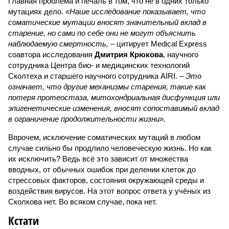
Главная проблема и печаль в том, что не в одних только
мутациях дело.
«Наше исследование показывает, что
соматические мутации вносят значительный вклад в
старение, но сами по себе они не могут объяснить
наблюдаемую смертность, –
цитирует Medical Express
соавтора исследования
Дмитрия Крюкова
, научного
сотрудника Центра био- и медицинских технологий
Сколтеха и старшего научного сотрудника AIRI. –
Это
означает, что другие механизмы старения, такие как
потеря протеостаза, митохондриальная дисфункция или
эпигенетические изменения, вносят сопоставимый вклад
в ограничение продолжительности жизни».
Впрочем, исключение соматических мутаций в любом
случае сильно бы продлило человеческую жизнь. Но как
их исключить? Ведь всё это зависит от множества
вводных, от обычных ошибок при делении клеток до
стрессовых факторов, состояния окружающей среды и
воздействия вирусов. На этот вопрос ответа у учёных из
Сколкова нет. Во всяком случае, пока нет.
Кстати