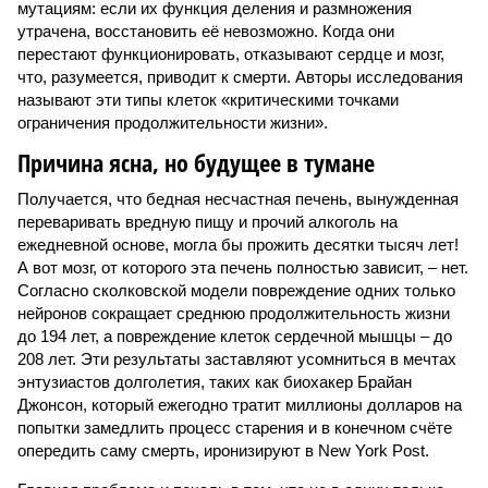
мутациям: если их функция деления и размножения
утрачена, восстановить её невозможно. Когда они
перестают функционировать, отказывают сердце и мозг,
что, разумеется, приводит к смерти. Авторы исследования
называют эти типы клеток «критическими точками
ограничения продолжительности жизни».
Причина ясна, но будущее в тумане
Получается, что бедная несчастная печень, вынужденная
переваривать вредную пищу и прочий алкоголь на
ежедневной основе, могла бы прожить десятки тысяч лет!
А вот мозг, от которого эта печень полностью зависит, – нет.
Согласно сколковской модели повреждение одних только
нейронов сокращает среднюю продолжительность жизни
до 194 лет, а повреждение клеток сердечной мышцы – до
208 лет. Эти результаты заставляют усомниться в мечтах
энтузиастов долголетия, таких как биохакер Брайан
Джонсон, который ежегодно тратит миллионы долларов на
попытки замедлить процесс старения и в конечном счёте
опередить саму смерть, иронизируют в New York Post.