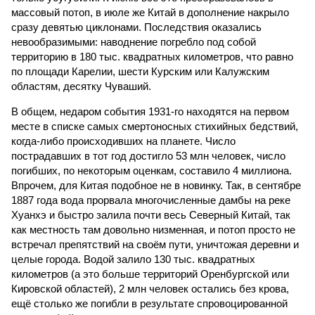
массовый потоп, в июле же Китай в дополнение накрыло
сразу девятью циклонами. Последствия оказались
невообразимыми: наводнение погребло под собой
территорию в 180 тыс. квадратных километров, что равно
по площади Карелии, шести Курским или Калужским
областям, десятку Чуваший.
В общем, недаром события 1931-го находятся на первом
месте в списке самых смертоносных стихийных бедствий,
когда-либо происходивших на планете. Число
пострадавших в тот год достигло 53 млн человек, число
погибших, по некоторым оценкам, составило 4 миллиона.
Впрочем, для Китая подобное не в новинку. Так, в сентябре
1887 года вода прорвала многочисленные дамбы на реке
Хуанхэ и быстро залила почти весь Северный Китай, так
как местность там довольно низменная, и потоп просто не
встречал препятствий на своём пути, уничтожая деревни и
целые города. Водой залило 130 тыс. квадратных
километров (а это больше территорий Оренбургской или
Кировской областей), 2 млн человек остались без крова,
ещё столько же погибли в результате спровоцированной