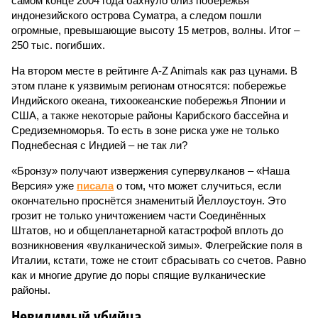
самом конце 2004 года бахнуло близ побережья
индонезийского острова Суматра, а следом пошли
огромные, превышающие высоту 15 метров, волны. Итог –
250 тыс. погибших.
На втором месте в рейтинге A-Z Animals как раз цунами. В
этом плане к уязвимым регионам относятся: побережье
Индийского океана, тихо­океанские побережья Японии и
США, а также некоторые районы Карибского бассейна и
Средиземноморья. То есть в зоне риска уже не только
Поднебесная с Индией – не так ли?
«Бронзу» получают извержения супервулканов – «Наша
Версия» уже
писала
о том, что может случиться, если
окончательно проснётся знаменитый Йеллоустоун. Это
грозит не только уничтожением части Соединённых
Штатов, но и общепланетарной катастрофой вплоть до
возникновения «вулканической зимы». Флегрейские поля в
Италии, кстати, тоже не стоит сбрасывать со счетов. Равно
как и многие другие до поры спящие вулканические
районы.
Невидимый убийца