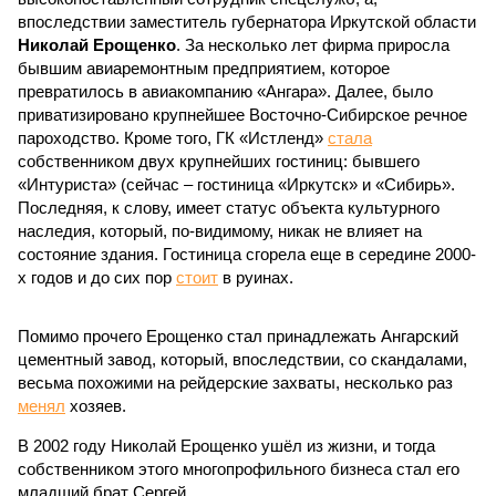
впоследствии заместитель губернатора Иркутской области
Николай Ерощенко
. За несколько лет фирма приросла
бывшим авиаремонтным предприятием, которое
превратилось в авиакомпанию «Ангара». Далее, было
приватизировано крупнейшее Восточно-Сибирское речное
пароходство. Кроме того, ГК «Истленд»
стала
собственником двух крупнейших гостиниц: бывшего
«Интуриста» (сейчас – гостиница «Иркутск» и «Сибирь».
Последняя, к слову, имеет статус объекта культурного
наследия, который, по-видимому, никак не влияет на
состояние здания. Гостиница сгорела еще в середине 2000-
х годов и до сих пор
стоит
в руинах.
Помимо прочего Ерощенко стал принадлежать Ангарский
цементный завод, который, впоследствии, со скандалами,
весьма похожими на рейдерские захваты, несколько раз
менял
хозяев.
В 2002 году Николай Ерощенко ушёл из жизни, и тогда
собственником этого многопрофильного бизнеса стал его
младший брат Сергей.