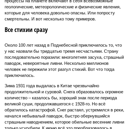
процессы на планете включают в себя всевозможные
геологические, метеорологические и физические явления,
которые для человека довольно опасны. Или попросту
смертельны. И вот несколько тому примеров.
Все стихии сразу
Около 100 лет назад в Поднебесной приключилось то, что
у нас назвали бы тридцатью тремя несчастьями. Страну
последовательно поразили: многолетняя засуха, страшный
паводок, невероятные ливни. Несколько миллионов
человек не пережили этот разгул стихий. Вот что тогда
приключилось.
Зима 1931 года выдалась в Китае чрезвычайно
продолжительной и суровой. Снега образовалось огромное
количество – казалось бы, хороший знак после периода
великой суши, продолжавшегося с 1928-го. Но всё
обратилось катастрофой. Снег растаял, устремился в реки,
начался небывалый паводок, быстро обернувшийся
страшным наводнением, которое обильные весенние ливни
только усугубили. К июню всё это преобразовалось в