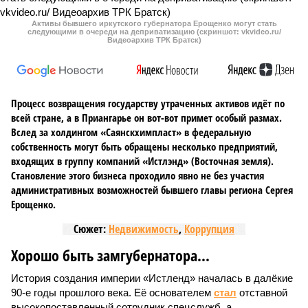
Активы бывшего иркутского губернатора Ерощенко могут стать
следующими в очереди на деприватизацию (скриншот: vkvideo.ru/
Видеоархив ТРК Братск)
Процесс возвращения государству утраченных активов идёт по
всей стране, а в Приангарье он вот-вот примет особый размах.
Вслед за холдингом «Саянскхимпласт» в федеральную
собственность могут быть обращены несколько предприятий,
входящих в группу компаний «Истлэнд» (Восточная земля).
Становление этого бизнеса проходило явно не без участия
административных возможностей бывшего главы региона Сергея
Ерощенко.
Сюжет:
Недвижимость
,
Коррупция
Хорошо быть замгубернатора...
История создания империи «Истленд» началась в далёкие
90-е годы прошлого века. Её основателем
стал
отставной
высокопоставленный сотрудник спецслужб, а,