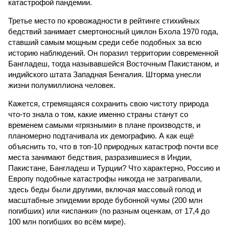
катастрофой пандемии.
Третье место по кровожадности в рейтинге стихийных
бедствий занимает смертоносный циклон Бхола 1970 года,
ставший самым мощным среди себе подобных за всю
историю наблюдений. Он поразил территории современной
Бангладеш, тогда называвшейся Восточным Пакистаном, и
индийского штата Западная Бенгалия. Шторма унесли
жизни полумиллиона человек.
Кажется, стремящаяся сохранить свою чистоту природа
что-то знала о том, какие именно страны станут со
временем самыми «грязными» в плане производств, и
планомерно подтачивала их демографию. А как ещё
объяснить то, что в топ-10 природных катастроф почти все
места занимают бедствия, разразившиеся в Индии,
Пакистане, Бангладеш и Турции? Что характерно, Россию и
Европу подобные катастрофы никогда не затрагивали,
здесь беды были другими, включая массовый голод и
масштабные эпидемии вроде бубонной чумы (200 млн
погибших) или «испанки» (по разным оценкам, от 17,4 до
100 млн погибших во всём мире).