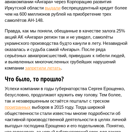
авиакомпании «Ангара» через Корпорацию развития
Иркутской области
выдали
беспрецедентный кредит более
чем на 600 миллионов рублей на приобретение трех
самолётов АН-148.
Правда, как мы поняли, обещанные в качестве залога 25%
акций АК «Ангара» регион так и не увидел, самолёты
украинского производства будто канули в лету. Незавидной
оказалась и судьба самой «Ангары». После ряда
серьёзных авиапроисшествий, приведших к гибели людей,
и выявленных многочисленных грубейших нарушений
компании
запретили летать
.
Что было, то прошло?
Успехи компании в годы губернаторства Сергея Ерощенко,
безусловно, продолжают кружить ему голову. Тем более,
так и незавершенным остаётся гештальт с треском
проигранных
выборов в 2015 году. Тогда широкой
общественности стали известны многие подробности об
«активной производственной деятельности в целях личной
выгоды» господина Ерощенко и его подельников. Понятно,
что голосовать за новый губернаторский срок для такого