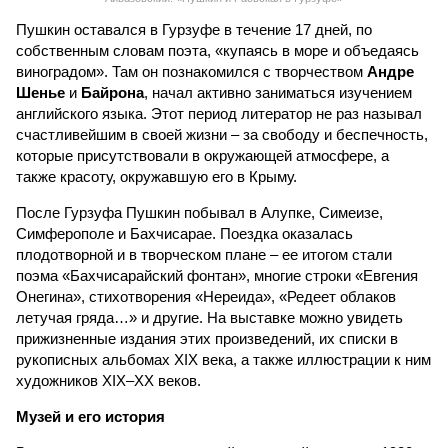
Пушкин оставался в Гурзуфе в течение 17 дней, по
собственным словам поэта, «купаясь в море и объедаясь
виноградом». Там он познакомился с творчеством
Андре
Шенье
и
Байрона
, начал активно заниматься изучением
английского языка. Этот период литератор не раз называл
счастливейшим в своей жизни – за свободу и беспечность,
которые присутствовали в окружающей атмосфере, а
также красоту, окружавшую его в Крыму.
После Гурзуфа Пушкин побывал в Алупке, Симеизе,
Симферополе и Бахчисарае. Поездка оказалась
плодотворной и в творческом плане – ее итогом стали
поэма «Бахчисарайский фонтан», многие строки «Евгения
Онегина», стихотворения «Нереида», «Редеет облаков
летучая гряда…» и другие. На выставке можно увидеть
прижизненные издания этих произведений, их списки в
рукописных альбомах XIX века, а также иллюстрации к ним
художников XIX–ХХ веков.
Музей и его история