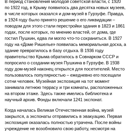
В период становления молодой советской власти, с 1920
по 1922 год, в Крыму появилось два десятка новых музеев,
в числе которых оказался и дом-музей в Гурзуфе. Правда,
в 1924 году было принято решение о его ликвидации –
поводом для этого стали перестройки здания в 1823 и 1861
годах, после которых, по мнению властей, от дома, где
гостил Пушкин, едва ли могло что-то сохраниться. В 1927
году на «Доме Ришелье» появилась мемориальная доска, а
здание превратилось в базу отдыха. В 1936 году
правительство Крыма обратилось в Совнарком СССР и
попросило о создании музея Пушкина в Гурзуфе. В 1938
году дом-музей наконец открылся для посетителей. Место
пользовалось популярностью – ежедневно его посещали
сотни человек. Музейная экспозиция на тот момент
занимала летнюю террасу и три комнаты, расположенных
на втором этаже. Здесь также имелись библиотека и
научный архив. Фонды включали 1241 экспонат.
Когда началась Великая Отечественная война, музей
закрылся, а экспонаты отправились в эвакуацию. Первая
экспозиция оказалась полностью утрачена. После войны
учреждение не возобновило свою работу, несмотря на