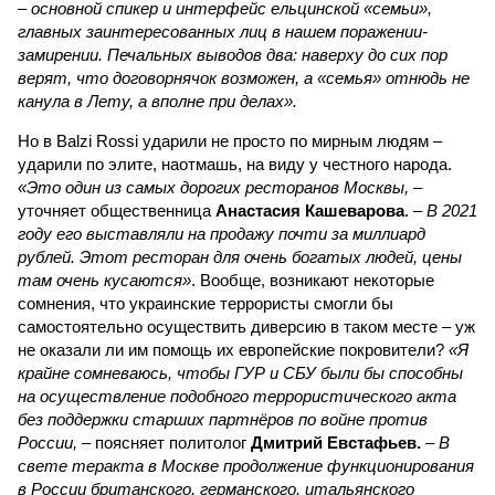
– основной спикер и интерфейс ельцинской «семьи»,
главных заинтересованных лиц в нашем поражении-
замирении. Печальных выводов два: наверху до сих пор
верят, что договорнячок возможен, а «семья» отнюдь не
канула в Лету, а вполне при делах».
Но в Balzi Rossi ударили не просто по мирным людям –
ударили по элите, наотмашь, на виду у честного народа.
«Это один из самых дорогих ресторанов Москвы,
–
уточняет общественница
Анастасия Кашеварова
. –
В 2021
году его выставляли на продажу почти за миллиард
рублей. Этот ресторан для очень богатых людей, цены
там очень кусаются»
. Вообще, возникают некоторые
сомнения, что украинские террористы смогли бы
самостоятельно осуществить диверсию в таком месте – уж
не оказали ли им помощь их европейские покровители?
«Я
крайне сомневаюсь, чтобы ГУР и СБУ были бы способны
на осуществление подобного террористического акта
без поддержки старших партнёров по войне против
России,
– поясняет политолог
Дмитрий Евстафьев.
–
В
свете теракта в Москве продолжение функционирования
в России британского, германского, итальянского