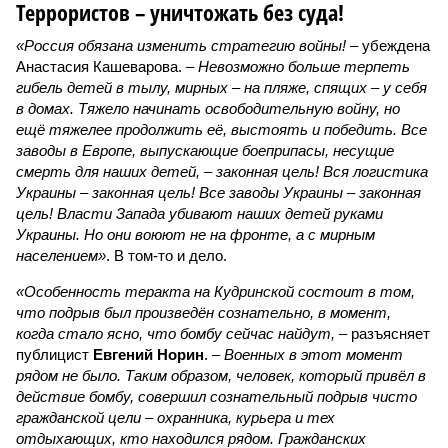
Террористов – уничтожать без суда!
«Россия обязана изменить стратегию войны!
– убеждена
Анастасия Кашеварова. –
Невозможно больше терпеть
гибель детей в тылу, мирных – на пляже, спящих – у себя
в домах. Тяжело начинать освободительную войну, но
ещё тяжелее продолжить её, выстоять и победить. Все
заводы в Европе, выпускающие боеприпасы, несущие
смерть для наших детей, – законная цель! Вся логистика
Украины – законная цель! Все заводы Украины – законная
цель! Власти Запада убивают наших детей руками
Украины. Но они воюют не на фронте, а с мирным
населением»
. В том-то и дело.
«Особенность теракта на Кудринской состоит в том,
что подрыв был произведён сознательно, в момент,
когда стало ясно, что бомбу сейчас найдут,
– разъясняет
публицист
Евгений Норин
. –
Военных в этот момент
рядом не было. Таким образом, человек, который привёл в
действие бомбу, совершил сознательный подрыв чисто
гражданской цели – охранника, курьера и тех
отдыхающих, кто находился рядом. Гражданских