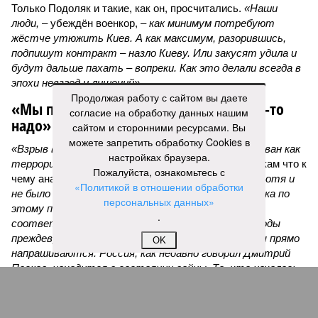
Только Подоляк и такие, как он, просчитались.
«Наши
люди,
– убеждён военкор, –
как минимум потребуют
жёстче утюжить Киев. А как максимум, разорившись,
подпишут контракт – назло Киеву. Или закусят удила и
будут дальше пахать – вопреки. Как это делали всегда в
эпохи невзгод и лишений».
Продолжая работу с сайтом вы даете
«Мы пришли к точке, когда делать что-то
согласие на обработку данных нашим
надо»
сайтом и сторонними ресурсами. Вы
можете запретить обработку Cookies в
«Взрыв в ресторане Balzi Rossi был охарактеризован как
настройках браузера.
террористический акт, –
раскладывает по полочкам что к
Пожалуйста, ознакомьтесь с
чему аналитик и телеведущий
Дмитрий Саймс
, –
хотя и
«Политикой в отношении обработки
не было указано, кто за него ответственен. И пока по
персональных данных»
этому поводу нет официальных заявлений
.
соответствующих органов, окончательные выводы
преждевременны. А вот предварительные выводы прямо
OK
напрашиваются. Россия, как недавно говорил Дмитрий
Песков, находится в состоянии войны. То, что началось
как специальная военная операция, переросло в большую
войну, где на стороне Украины участвуют многие
европейские государства – непосредственно