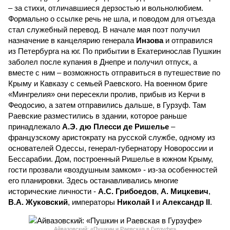
– за стихи, отличавшиеся дерзостью и вольнолюбием.
Формально о ссылке речь не шла, и поводом для отъезда
стал служебный перевод. В начале мая поэт получил
назначение в канцелярию генерала
Инзова
и отправился
из Петербурга на юг. По прибытии в Екатеринослав Пушкин
заболел после купания в Днепре и получил отпуск, а
вместе с ним – возможность отправиться в путешествие по
Крыму и Кавказу с семьей Раевского. На военном бриге
«Мингрелия» они пересекли пролив, прибыв из Керчи в
Феодосию, а затем отправились дальше, в Гурзуф. Там
Раевские разместились в здании, которое раньше
принадлежало
А.Э. дю Плесси де Ришелье
–
французскому аристократу на русской службе, одному из
основателей Одессы, генерал-губернатору Новороссии и
Бессарабии. Дом, построенный Ришелье в южном Крыму,
гости прозвали «воздушным замком» - из-за особенностей
его планировки. Здесь останавливались многие
исторические личности -
А.С. Грибоедов
,
А. Мицкевич
,
В.А. Жуковский
, императоры
Николай I
и
Александр II
.
Айвазовский: «Пушкин и Раевская в Гурзуфе»