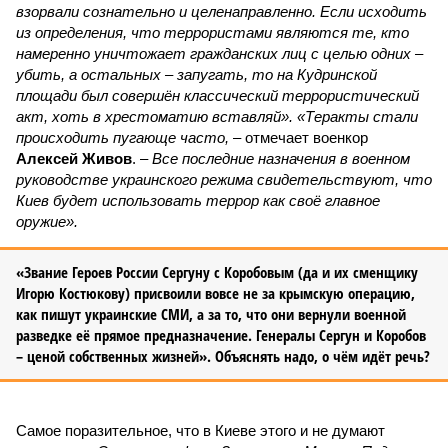
взорвали сознательно и целенаправленно. Если исходить
из определения, что террористами являются те, кто
намеренно уничтожает гражданских лиц с целью одних –
убить, а остальных – запугать, то на Кудринской
площади был совершён классический террористический
акт, хоть в хрестоматию вставляй». «Теракты стали
происходить пугающе часто,
– отмечает военкор
Алексей Живов
. –
Все последние назначения в военном
руководстве украинского режима свидетельствуют, что
Киев будет использовать террор как своё главное
оружие».
«Звание Героев России Сергуну с Коробовым (да и их сменщику
Игорю Костюкову) присвоили вовсе не за крымскую операцию,
как пишут украинские СМИ, а за то, что они вернули военной
разведке её прямое предназначение. Генералы Сергун и Коробов
– ценой собственных жизней». Объяснять надо, о чём идёт речь?
Самое поразительное, что в Киеве этого и не думают