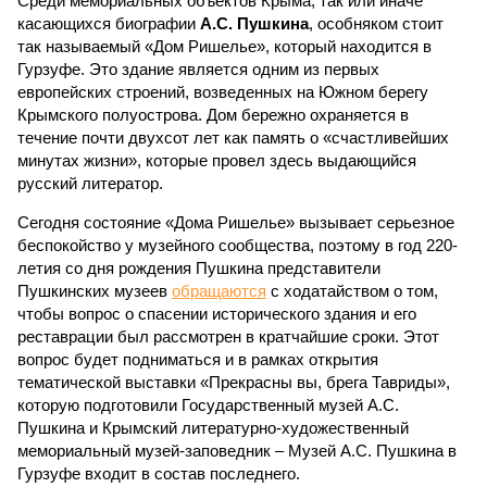
Среди мемориальных объектов Крыма, так или иначе
касающихся биографии
А.С. Пушкина
, особняком стоит
так называемый «Дом Ришелье», который находится в
Гурзуфе. Это здание является одним из первых
европейских строений, возведенных на Южном берегу
Крымского полуострова. Дом бережно охраняется в
течение почти двухсот лет как память о «счастливейших
минутах жизни», которые провел здесь выдающийся
русский литератор.
Сегодня состояние «Дома Ришелье» вызывает серьезное
беспокойство у музейного сообщества, поэтому в год 220-
летия со дня рождения Пушкина представители
Пушкинских музеев
обращаются
с ходатайством о том,
чтобы вопрос о спасении исторического здания и его
реставрации был рассмотрен в кратчайшие сроки. Этот
вопрос будет подниматься и в рамках открытия
тематической выставки «Прекрасны вы, брега Тавриды»,
которую подготовили Государственный музей А.С.
Пушкина и Крымский литературно-художественный
мемориальный музей-заповедник – Музей А.С. Пушкина в
Гурзуфе входит в состав последнего.