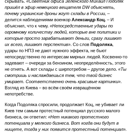
скрывать.
«Советник офиса Зеленского Михаил Подоляк
пришёл в эфир немецкого вещателя DW объяснять,
почему украинские дроны жгут склады в России,
–
делится наблюдениями военкор
Александр Коц.
– И
объяснил, что к чему.
«Непосредственные удары по
огромному количеству людей, которые вне политики и
которые просто зарабатывают деньги, сразу лишают
их всего, лишают перспектив»
. Со слов
Подоляка
,
удары по НПЗ не дают нужного эффекта, не бьют
непосредственно по интересам мирных людей. Косвенно-то
задевают – очереди за бензином, неопределённость, этого
не отнять. А вот склады с ширпотребом – другое дело.
«Ты
смотришь и наслаждаешься тем, что твой бизнес
умирает. Соответственно очень красивые картинки»
.
Взгляд из Киева – во всём своём извращённом
непотребстве.
Когда Подоляка спросили, продолжает Коц, не убивает ли
Киев тем самым протестный потенциал русского малого
бизнеса, он ответил:
«Нет никакого протестного
потенциала у мелкого бизнеса. Вот когда они будут в
нищете, тогда у них появится протестный потенциал».