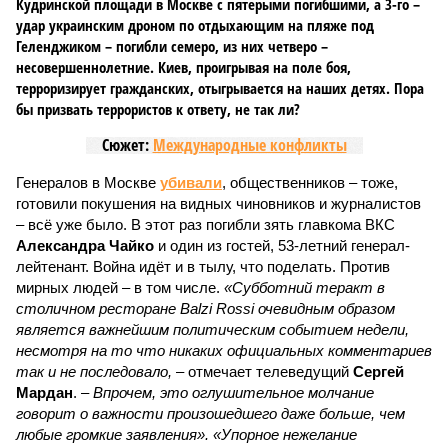
Кудринской площади в Москве с пятерыми погибшими, а 3-го –
удар украинским дроном по отдыхающим на пляже под
Геленджиком – погибли семеро, из них четверо –
несовершеннолетние. Киев, проигрывая на поле боя,
терроризирует гражданских, отыгрывается на наших детях. Пора
бы призвать террористов к ответу, не так ли?
Сюжет:
Международные конфликты
Генералов в Москве
убивали
, общественников – тоже,
готовили покушения на видных чиновников и журналистов
– всё уже было. В этот раз погибли зять главкома ВКС
Александра Чайко
и один из гостей, 53-летний генерал-
лейтенант. Война идёт и в тылу, что поделать. Против
мирных людей – в том числе.
«Субботний теракт в
столичном ресторане Balzi Rossi очевидным образом
является важнейшим политическим событием недели,
несмотря на то что никаких официальных комментариев
так и не последовало,
– отмечает телеведущий
Сергей
Мардан
. –
Впрочем, это оглушительное молчание
говорит о важности произошедшего даже больше, чем
любые громкие заявления». «Упорное нежелание