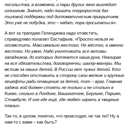
посольства, а возможно, и пары других явно выглядит
излишним. Значит, надо лишить террористов баз
тыловой поддержки под дипломатическим прикрытием.
Это уже не побудка, это – набат, пора просыпаться».
А вот за трагедию Геленджика надо отомстить,
справедливо полагает Евстафьев.
«Просто нельзя не
отомстить. Максимально жестоко. Не жёстко, а именно
жестоко. Но умно. Надо уничтожить все активы
западников, до которых дотянется наша рука. Невзирая
на все обязательства, договорнячки, шахер-махеры. Мы
мстим за наших детей. В России нет чужих детей. Кто
не способен отставить в сторону свои мелкие и крупные
гешефты ради отмщения за детей, тот – враг. Главная
задача: вой должен стоять не только и не столько в
Киеве, сколько в Лондоне, Вашингтоне, Берлине, Париже,
Стамбуле. И кое-где ещё, где любят играть в «мирные
планы».
Так-то, в целом, понятно, что происходит, не так ли? Ну а
нам-то с вами – как быть?