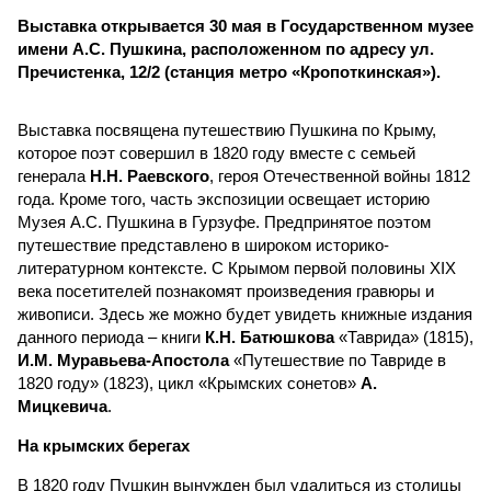
Выставка открывается 30 мая в Государственном музее
имени А.С. Пушкина, расположенном по адресу ул.
Пречистенка, 12/2 (станция метро «Кропоткинская»).
Выставка посвящена путешествию Пушкина по Крыму,
которое поэт совершил в 1820 году вместе с семьей
генерала
Н.Н. Раевского
, героя Отечественной войны 1812
года. Кроме того, часть экспозиции освещает историю
Музея А.С. Пушкина в Гурзуфе. Предпринятое поэтом
путешествие представлено в широком историко-
литературном контексте. С Крымом первой половины XIX
века посетителей познакомят произведения гравюры и
живописи. Здесь же можно будет увидеть книжные издания
данного периода – книги
К.Н. Батюшкова
«Таврида» (1815),
И.М. Муравьева-Апостола
«Путешествие по Тавриде в
1820 году» (1823), цикл «Крымских сонетов»
А.
Мицкевича
.
На крымских берегах
В 1820 году Пушкин вынужден был удалиться из столицы