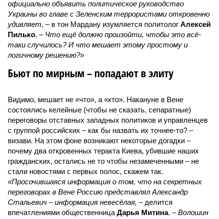
официально объявить политическое руководство
Украины во главе с Зеленским террористами откровенно
удивляет,
– в тон Мардану изумляется политолог
Алексей
Пилько
. –
Что ещё должно произойти, чтобы это всё-
таки случилось? И что мешает этому простому и
логичному решению?»
Бьют по мирным – попадают в элиту
Видимо, мешает не «что», а «кто». Накануне в Вене
состоялись келейные (чтобы не сказать, сепаратные)
переговоры отставных западных политиков и управленцев
с группой российских – как бы назвать их точнее-то? –
визави. На этом фоне возникают некоторые догадки –
почему два откровенных теракта Киева, убившие наших
гражданских, остались не то чтобы незамеченными – не
стали новостями с первых полос, скажем так.
«Просочившаяся информация о том, что на секретных
переговорах в Вене Россию представлял Александр
Стальевич – информация невесёлая,
– делится
впечатлениями общественница
Дарья Митина
. –
Волошин