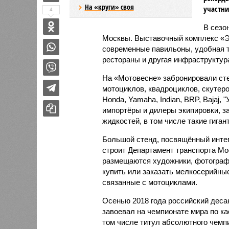
На «круги» своя
участни
4
В сезо
Москвы. Выставочный комплекс «Эк
современные павильоны, удобная т
рестораны и другая инфраструктура
На «Мотовесне» забронировали ст
мотоциклов, квадроциклов, скутеро
Honda, Yamaha, Indian, BRP, Bajaj,
импортёры и дилеры экипировки, з
жидкостей, в том числе такие гиганты
Большой стенд, посвящённый интег
строит Департамент транспорта Мос
размещаются художники, фотографы
купить или заказать мелкосерийные
связанные с мотоциклами.
Осенью 2018 года российский деса
завоевал на чемпионате мира по ка
том числе титул абсолютного чемп