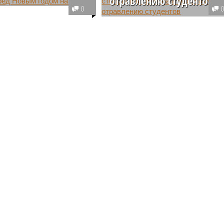
отравлению студентов
ерии новогодних
0
ов стоимость красной
В индийском городе Банка
кры в розничной
студенты инженерного колледж
 России может
оказались в больнице из-за
ься на 5-7%, достигнув
отравления едой из столовой. В
значений 1 400 рублей
пищу попала мёртвая змея,
рамм рыбы и 9 900
которая и стала причиной
а килограмм икры.
массового отравления.