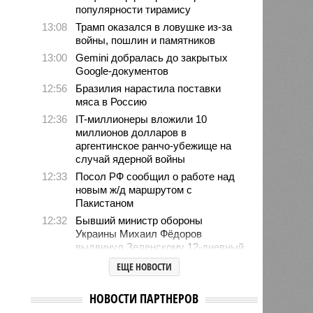
популярности тирамису
13:08
Трамп оказался в ловушке из-за
войны, пошлин и памятников
13:00
Gemini добралась до закрытых
Google-документов
12:56
Бразилия нарастила поставки
мяса в Россию
12:36
IT-миллионеры вложили 10
миллионов долларов в
аргентинское ранчо-убежище на
случай ядерной войны
12:33
Посол РФ сообщил о работе над
новым ж/д маршрутом с
Пакистаном
12:32
Бывший министр обороны
Украины Михаил Фёдоров
выдвинул Зеленскому 12-дневный
ультиматум
ЕЩЕ НОВОСТИ
12:18
Удары США лишь замедлили
ядерную программу Ирана
НОВОСТИ ПАРТНЕРОВ
12:07
Решивший сделать эвтаназию