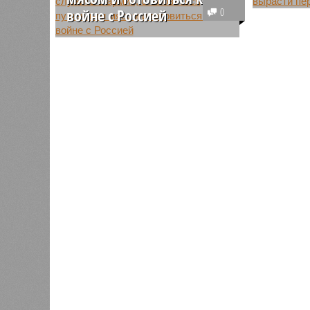
В преддв
войне с Россией
0
праздник
На фоне решения властей
рыбы и и
Германии возобновить призыв на
торговле
военную службу молодые люди
увеличит
не хотят вступать в ряды
средних 
вооруженных сил и готовиться к
за килог
потенциальному конфликту с
рублей з
Россией.