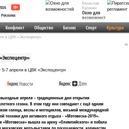
Вячеслав
2026
Калинин
Окно для
Реклама
возможностей
Конфликт
Общество
Бизнес
Спорт
Культура
еля в ЦВК «Экспоцентр»
 «Экспоцентр»
выходные апреля – традиционные дни открытия
летного сезона. В этом году они совпадают с ещё одним
ком солнца, весны и мотоциклов, восьмой международной
ой техники для активного отдыха - «Мотовесна-2019».
я «Мотовесна» вышла на арену «Олимпийского» и побила
 московских мото-выставок по посещаемости, количеству