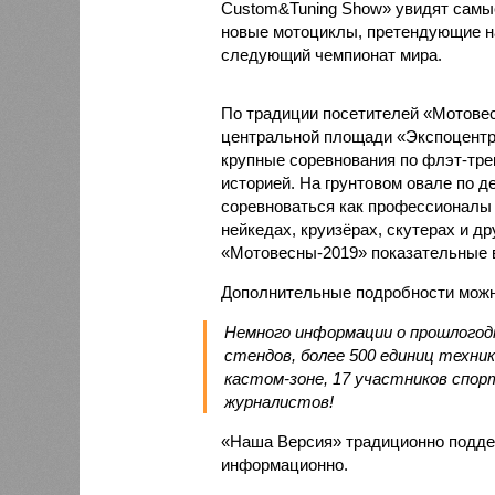
Custom&Tuning Show» увидят самые
новые мотоциклы, претендующие на
следующий чемпионат мира.
По традиции посетителей «Мотовес
центральной площади «Экспоцентра»
крупные соревнования по флэт-трек
историей. На грунтовом овале по 
соревноваться как профессионалы 
нейкедах, круизёрах, скутерах и д
«Мотовесны-2019» показательные 
Дополнительные подробности можн
Немного информации о прошлогод
стендов, более 500 единиц техник
кастом-зоне, 17 участников спор
журналистов!
«Наша Версия» традиционно подде
информационно.