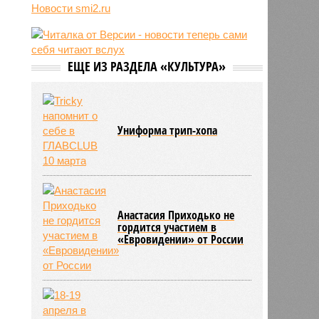
Новости smi2.ru
блогер передумал из-за реакции
подписчиков
11:43
Итальянские аграрии забили
тревогу из-за засухи
ЕЩЕ ИЗ РАЗДЕЛА «КУЛЬТУРА»
Униформа трип-хопа
Анастасия Приходько не
гордится участием в
«Евровидении» от России