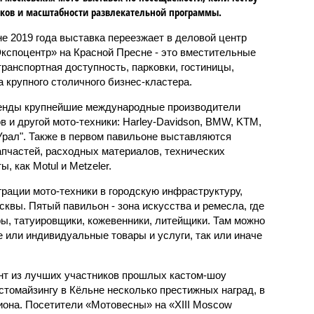
ков и масштабности развлекательной программы.
не 2019 года выставка переезжает в деловой центр
споцентр» на Красной Пресне - это вместительные
ранспортная доступность, парковки, гостиницы,
 крупного столичного бизнес-кластера.
енды крупнейшие международные производители
в и другой мото-техники: Harley-Davidson, BMW, KTM,
 "Урал". Также в первом павильоне выставляются
апчастей, расходных материалов, технических
, как Motul и Metzeler.
рации мото-техники в городскую инфраструктуру,
квы. Пятый павильон - зона искусства и ремесла, где
, татуировщики, кожевенники, литейщики. Там можно
 или индивидуальные товары и услуги, так или иначе
нт из лучших участников прошлых кастом-шоу
стомайзингу в Кёльне несколько престижных наград, в
иона. Посетители «Мотовесны» на «XIII Moscow