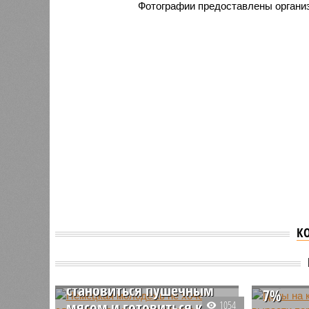
Фотографии предоставлены органи
К
Цены н
Немецкая молодежь не
икру м
хочет служить в армии,
перед 
становиться пушечным
7%
мясом и готовиться к
1054