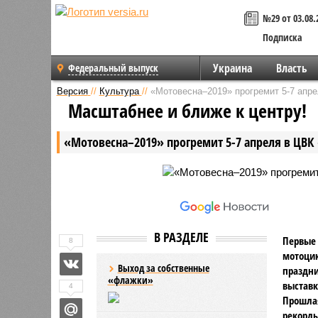
№29 от 03.08.
Подписка
Украина
Власть
Федеральный выпуск
Версия
//
Культура
//
«Мотовесна–2019» прогремит 5-7 апр
Масштабнее и ближе к центру!
«Мотовесна–2019» прогремит 5-7 апреля в ЦВК
В РАЗДЕЛЕ
Первые 
8
мотоцик
Выход за собственные
праздни
«флажки»
выставк
4
Прошла
рекорды