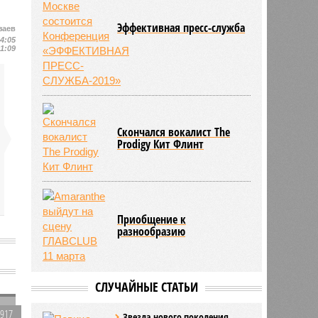
Эффективная пресс-служба
заев
14:05
11:09
Скончался вокалист The
Prodigy Кит Флинт
Приобщение к
разнообразию
СЛУЧАЙНЫЕ СТАТЬИ
1917
Звезда нового поколения