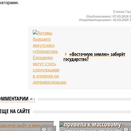
заторами.
Степан Газ
Опубликовано:
07.03.2019 
Отредактировано:
02.03.2020 
«Восточную землю» заберёт
государство?
ОММЕНТАРИИ
0
а красную рыбу и
Мёртвая змея попала в
огут вырасти
ЕЩЕ НА САЙТЕ
еду из столовой и
Новым годом на 5-
привела к массовому
882