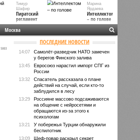
Тимур
Марина
Шафир
Ярдаева
Пиратский
Интеллектом
регламент
– по голове
Москва
ПОСЛЕДНИЕ НОВОСТИ
5003
14:07
Самолёт-разведчик НАТО замечен
у берегов Финского залива
13:45
Евросоюз нарастил импорт СПГ из
России
13:32
Спасатель рассказала о плане
действий на случай, если кто-то
заблудился в лесу
13:29
Россияне массово подсаживаются
на общение с нейросетями и
обращаются из-за этого к
психологам
13:21
У побережья Турции обнаружили
беспилотник
13:09
Шеф-повар раскрыл секрет