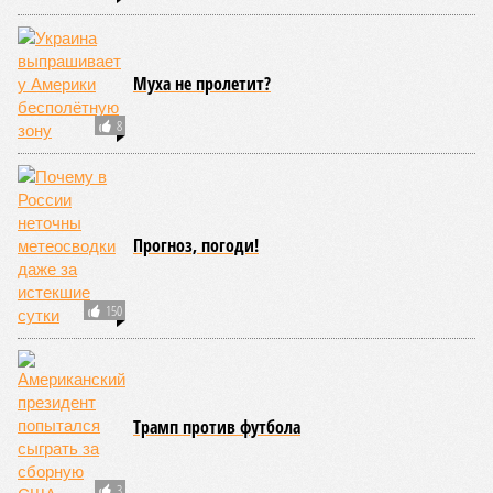
1
Превзошли ожидания. Часть 3
39
Муха не пролетит?
8
Прогноз, погоди!