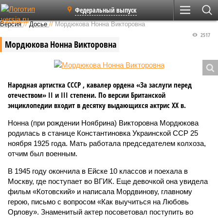
Федеральный выпуск
Версия
//
Досье
//
Мордюкова Нонна Викторовна
2517
Мордюкова Нонна Викторовна
Народная артистка СССР , кавалер ордена «За заслуги перед
отечеством» II и III степени. По версии Британской
энциклопедии входит в десятку выдающихся актрис XX в.
Нонна (при рождении Ноябрина) Викторовна Мордюкова
родилась в станице Константиновка Украинской ССР 25
ноября 1925 года. Мать работала председателем колхоза,
отчим был военным.
В 1945 году окончила в Ейске 10 классов и поехала в
Москву, где поступает во ВГИК. Еще девочкой она увидела
фильм «Котовский» и написала Мордвинову, главному
герою, письмо с вопросом «Как выучиться на Любовь
Орлову». Знаменитый актер посоветовал поступить во