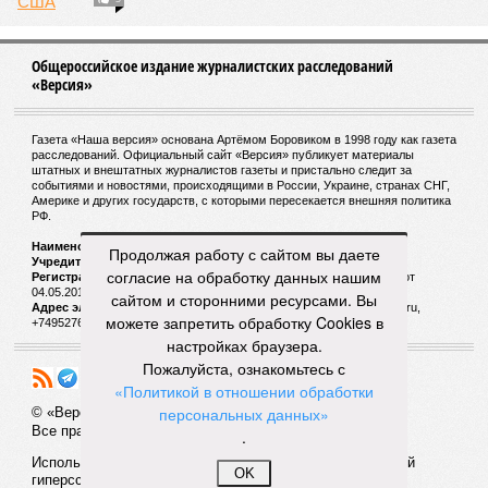
150
Трамп против футбола
3
Продолжая работу с сайтом вы даете
Общероссийское издание журналистских расследований
«Версия»
согласие на обработку данных нашим
сайтом и сторонними ресурсами. Вы
можете запретить обработку Cookies в
Газета «Наша версия» основана Артёмом Боровиком в 1998 году как газета
настройках браузера.
расследований. Официальный сайт «Версия» публикует материалы
штатных и внештатных журналистов газеты и пристально следит за
Пожалуйста, ознакомьтесь с
событиями и новостями, происходящими в России, Украине, странах СНГ,
«Политикой в отношении обработки
Америке и других государств, с которыми пересекается внешняя политика
РФ.
персональных данных»
.
Наименование:
Cетевое издание «Версия»
Учредитель:
ООО «Версия»,
Главный редактор:
Горевой Р. Г.
Регистрационный номер Роскомнадзора:
ЭЛ № ФС 77 - 72681 от
OK
04.05.2018 г.