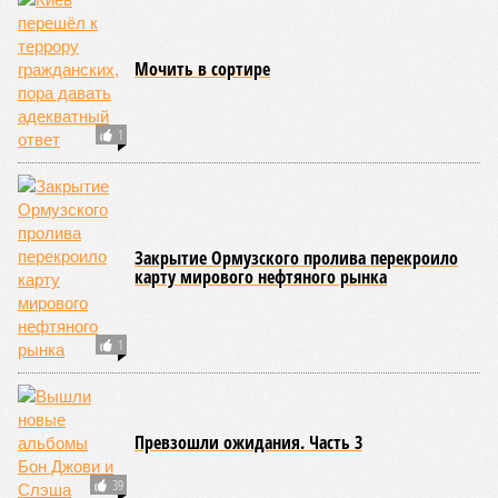
РЖД против своей страны
1
Мочить в сортире
1
Закрытие Ормузского пролива перекроило
карту мирового нефтяного рынка