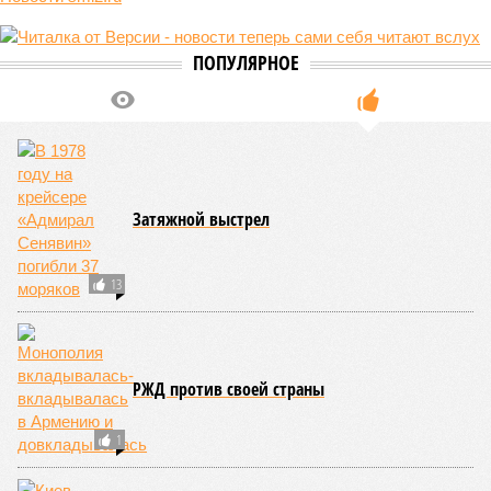
Стоит ли ждать массовых увольнений из-за
ИИ
Будет прорыв: военный эксперт дал прогноз
по СВО на август
Новости smi2.ru
ПОПУЛЯРНОЕ
Затяжной выстрел
13