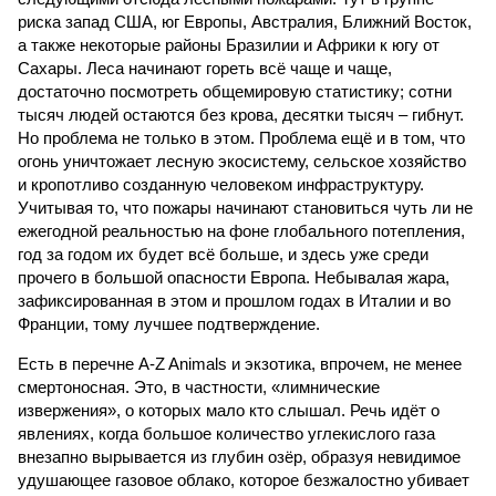
риска запад США, юг Европы, Австралия, Ближний Восток,
а также некоторые районы Бразилии и Африки к югу от
Сахары. Леса начинают гореть всё чаще и чаще,
достаточно посмотреть общемировую статистику; сотни
тысяч людей остаются без крова, десятки тысяч – гибнут.
Но проблема не только в этом. Проблема ещё и в том, что
огонь уничтожает лесную экосистему, сельское хозяйство
и кропотливо созданную человеком инфраструктуру.
Учитывая то, что пожары начинают становиться чуть ли не
ежегодной реальностью на фоне глобального потепления,
год за годом их будет всё больше, и здесь уже среди
прочего в большой опасности Европа. Небывалая жара,
зафиксированная в этом и прошлом годах в Италии и во
Франции, тому лучшее подтверждение.
Есть в перечне A-Z Animals и экзотика, впрочем, не менее
смертоносная. Это, в частности, «лимнические
извержения», о которых мало кто слышал. Речь идёт о
явлениях, когда большое количество углекислого газа
внезапно вырывается из глубин озёр, образуя невидимое
удушающее газовое облако, которое безжалостно убивает