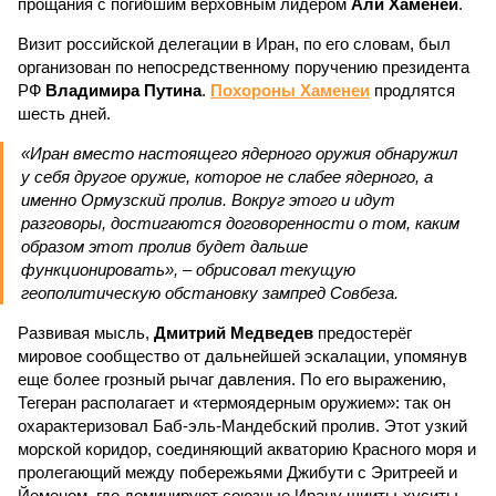
прощания с погибшим верховным лидером
Али Хаменеи
.
Визит российской делегации в Иран, по его словам, был
организован по непосредственному поручению президента
РФ
Владимира Путина
.
Похороны Хаменеи
продлятся
шесть дней.
«Иран вместо настоящего ядерного оружия обнаружил
у себя другое оружие, которое не слабее ядерного, а
именно Ормузский пролив. Вокруг этого и идут
разговоры, достигаются договоренности о том, каким
образом этот пролив будет дальше
функционировать», – обрисовал текущую
геополитическую обстановку зампред Совбеза.
Развивая мысль,
Дмитрий Медведев
предостерёг
мировое сообщество от дальнейшей эскалации, упомянув
еще более грозный рычаг давления. По его выражению,
Тегеран располагает и «термоядерным оружием»: так он
охарактеризовал Баб-эль-Мандебский пролив. Этот узкий
морской коридор, соединяющий акваторию Красного моря и
пролегающий между побережьями Джибути с Эритреей и
Йеменом, где доминируют союзные Ирану шииты-хуситы,