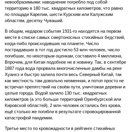
невообразимыми: наводнение погребло под собой
территорию в 180 тыс. квадратных километров, что равно
по площади Карелии, шести Курским или Калужским
областям, десятку Чуваший.
В общем, недаром события 1931-го находятся на первом
месте в списке самых смертоносных стихийных бедствий,
когда-либо происходивших на планете. Число
пострадавших в тот год достигло 53 млн человек, число
погибших, по некоторым оценкам, составило 4 миллиона.
Впрочем, для Китая подобное не в новинку. Так, в сентябре
1887 года вода прорвала многочисленные дамбы на реке
Хуанхэ и быстро залила почти весь Северный Китай, так
как местность там довольно низменная, и потоп просто не
встречал препятствий на своём пути, уничтожая деревни и
целые города. Водой залило 130 тыс. квадратных
километров (а это больше территорий Оренбургской или
Кировской областей), 2 млн человек остались без крова,
ещё столько же погибли в результате спровоцированной
катастрофой пандемии.
Третье место по кровожадности в рейтинге стихийных