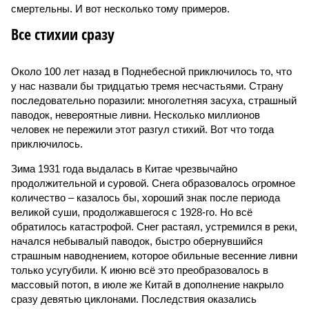
смертельны. И вот несколько тому примеров.
Все стихии сразу
Около 100 лет назад в Поднебесной приключилось то, что
у нас назвали бы тридцатью тремя несчастьями. Страну
последовательно поразили: многолетняя засуха, страшный
паводок, невероятные ливни. Несколько миллионов
человек не пережили этот разгул стихий. Вот что тогда
приключилось.
Зима 1931 года выдалась в Китае чрезвычайно
продолжительной и суровой. Снега образовалось огромное
количество – казалось бы, хороший знак после периода
великой суши, продолжавшегося с 1928-го. Но всё
обратилось катастрофой. Снег растаял, устремился в реки,
начался небывалый паводок, быстро обернувшийся
страшным наводнением, которое обильные весенние ливни
только усугубили. К июню всё это преобразовалось в
массовый потоп, в июле же Китай в дополнение накрыло
сразу девятью циклонами. Последствия оказались