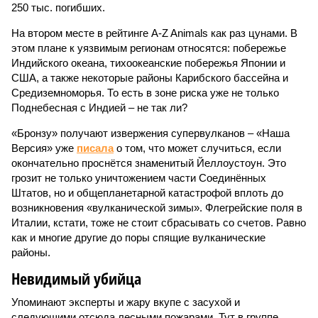
250 тыс. погибших.
На втором месте в рейтинге A-Z Animals как раз цунами. В
этом плане к уязвимым регионам относятся: побережье
Индийского океана, тихо­океанские побережья Японии и
США, а также некоторые районы Карибского бассейна и
Средиземноморья. То есть в зоне риска уже не только
Поднебесная с Индией – не так ли?
«Бронзу» получают извержения супервулканов – «Наша
Версия» уже
писала
о том, что может случиться, если
окончательно проснётся знаменитый Йеллоустоун. Это
грозит не только уничтожением части Соединённых
Штатов, но и общепланетарной катастрофой вплоть до
возникновения «вулканической зимы». Флегрейские поля в
Италии, кстати, тоже не стоит сбрасывать со счетов. Равно
как и многие другие до поры спящие вулканические
районы.
Невидимый убийца
Упоминают эксперты и жару вкупе с засухой и
следующими отсюда лесными пожарами. Тут в группе