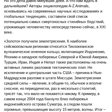
Но это дела давно минувших дней. А что нам ждать в
дальнейшем? Авторы энциклопедии A-Z Animals,
основываясь на современных научных исследованиях и
глобальных тенденциях, составили свой список
потенциально самых смертоносных стихийных бедствий,
угрожающих человечеству непосредственно сейчас, в XXI
веке.
«Золото» получили землетрясения. К наиболее
сейсмоопасным регионам относится Тихоокеанское
вулканическое огненное кольцо, включающее Индонезию,
Японию и западное побережье Северной и Южной Америки.
Турция, Иран, Индия и Непал также расположены на очень
активных линиях разломов тектонических плит. Не
исключение и центральная часть США – причина в Нью-
Мадридском разломе в штате Миссури. Землетрясения
средней силы – явление, в общем-то, обычное и вполне
сносное, но периодически, раз в несколько столетий,
трясёт так, что мало не покажется никому. К примеру, в
самом конце 2004 года бахнуло близ побережья
индонезийского острова Суматра, а следом пошли
огромные, превышающие высоту 15 метров, волны. Итог –