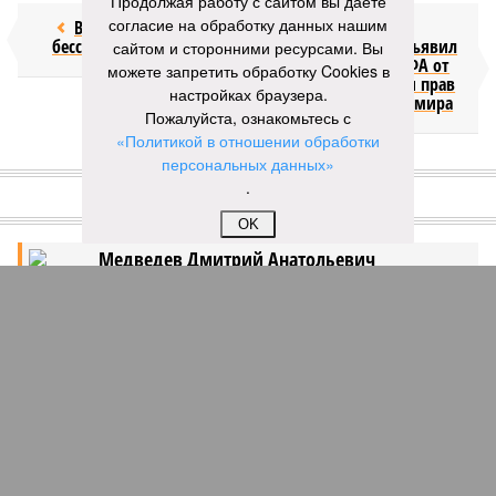
Продолжая работу с сайтом вы даете
согласие на обработку данных нашим
Возраст
Инфантино
бессмертия
отступил и объявил
сайтом и сторонними ресурсами. Вы
об отказе ФИФА от
можете запретить обработку Cookies в
продажи доли прав
настройках браузера.
на чемпионат мира
Пожалуйста, ознакомьтесь с
«Политикой в отношении обработки
персональных данных»
КОММЕНТАРИИ
1
.
ДОСЬЕ
OK
Медведев Дмитрий Анатольевич
Российский государственный и политический
деятель, председатель Правительства РФ,
заместитель председателя Совета Безопасности
РФ, третий Президент России. Бывший
председатель совета директоров Газпрома.
ПОСЛЕДНИЕ НОВОСТИ
14:49
Девушка объяснила убийство трёхмесячного сына
14:40
Сергей Миронов выступил за увеличение пенсий
детям, потерявшим родителей