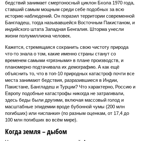
бедствий занимает смертоносный циклон Бхола 1970 года,
ставший самым мощным среди себе подобных за всю
историю наблюдений. Он поразил территории современной
Бангладеш, тогда называвшейся Восточным Пакистаном, и
индийского штата Западная Бенгалия. Шторма унесли
жизни полумиллиона человек.
Кажется, стремящаяся сохранить свою чистоту природа
что-то знала о том, какие именно страны станут со
временем самыми «грязными» в плане производств, и
планомерно подтачивала их демографию. А как ещё
объяснить то, что в топ-10 природных катастроф почти все
места занимают бедствия, разразившиеся в Индии,
Пакистане, Бангладеш и Турции? Что характерно, Россию и
Европу подобные катастрофы никогда не затрагивали,
здесь беды были другими, включая массовый голод и
масштабные эпидемии вроде бубонной чумы (200 млн
погибших) или «испанки» (по разным оценкам, от 17,4 до
100 млн погибших во всём мире).
Когда земля – дыбом