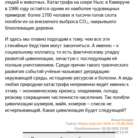
людей и животных. Катастрофа на озере Ньос в Камеруне
в 1986 году остаётся одним из наиболее чудовищных
примеров: более 1700 человек и тысячи голов скота
погибли из-за внезапного выброса CO₂, накрывшего
близлежащие деревни.
И здесь мы плавно подходим к тому, чем все эти
стихийные бедствия могут закончиться. А именно – к
социальному коллапсу, то есть фактическому упадку
развитой цивилизации, зачастую с последующим её
полным уничтожением. Среди причин такого трагического
развития событий учёные называют деградацию
окружающей среды, истощение ресурсов и болезни. А ведь
любая природная катастрофа непременно ведёт именно к
этому – экономическому кризису, эпидемиям, голоду,
резкому сокращению численности населения. Так погибли
цивилизации шумеров, майя, кхмеров – список не
исчерпывающий. Какая цивилизация будет следующей?
Илья Космач
Газета
«Наша версия» №29 от 03.08.2026
Опубликовано:
05.08.2026 13:00
Отредактировано:
05.08.2026 13:00