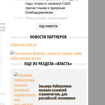
годы открыто назвали США
причастными к ядерным
бомбардировкам
10:08
Спецслужбы продолжают
использовать номерные
нова
ЕЩЕ НОВОСТИ
радиостанции для передачи
11:53
11:53
шифровок агентам
НОВОСТИ ПАРТНЕРОВ
09:59
Детство без ИИ назвали
привилегией элиты
Новости smi2.ru
09:50
В Германии пенсионной политикой
недовольны 80% граждан
09:48
Россия нарастит количество
авиарейсов с КНР
ЕЩЕ ИЗ РАЗДЕЛА «ВЛАСТЬ»
09:47
Пентагон дал оборонщикам 21
день на план по ускорению
производства ракет
Эльвира Набиуллина
назвала основной
ограничитель для
российской экономики