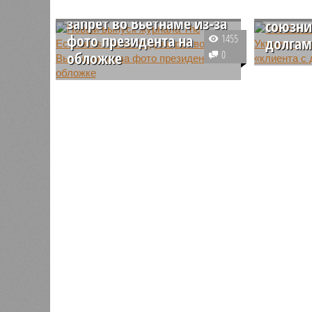
The Economist попал под
превра
запрет во Вьетнаме из-за
союзни
фото президента на
1455
долга
обложке
0
Американ
Вьетнамские власти запретили
внимание
распространение свежего
отношени
печатного номера британского
после тог
журнала The Economist с
вернулся
изображением генерального
сменивши
секретаря Коммунистической
посту Дж
партии Вьетнама То Лама на
обложке.