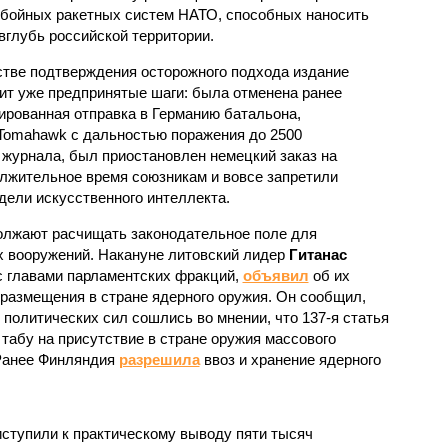
бойных ракетных систем НАТО, способных наносить
вглубь российской территории.
стве подтверждения осторожного подхода издание
ит уже предпринятые шаги: была отменена ранее
ированная отправка в Германию батальона,
Tomahawk с дальностью поражения до 2500
 журнала, был приостановлен немецкий заказ на
должительное время союзникам и вовсе запретили
ели искусственного интеллекта.
олжают расчищать законодательное поле для
х вооружений. Накануне литовский лидер
Гитанас
с главами парламентских фракций,
объявил
об их
 размещения в стране ядерного оружия. Он сообщил,
 политических сил сошлись во мнении, что 137-я статья
табу на присутствие в стране оружия массового
 Ранее Финляндия
разрешила
ввоз и хранение ядерного
ступили к практическому выводу пяти тысяч