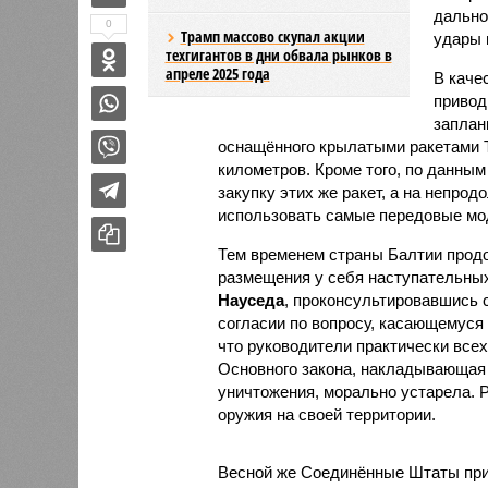
дально
0
Трамп массово скупал акции
удары 
техгигантов в дни обвала рынков в
апреле 2025 года
В каче
привод
заплан
оснащённого крылатыми ракетами 
километров. Кроме того, по данным
закупку этих же ракет, а на непро
использовать самые передовые мод
Тем временем страны Балтии прод
размещения у себя наступательны
Науседа
, проконсультировавшись 
согласии по вопросу, касающемуся
что руководители практически всех
Основного закона, накладывающая 
уничтожения, морально устарела.
оружия на своей территории.
Весной же Соединённые Штаты при