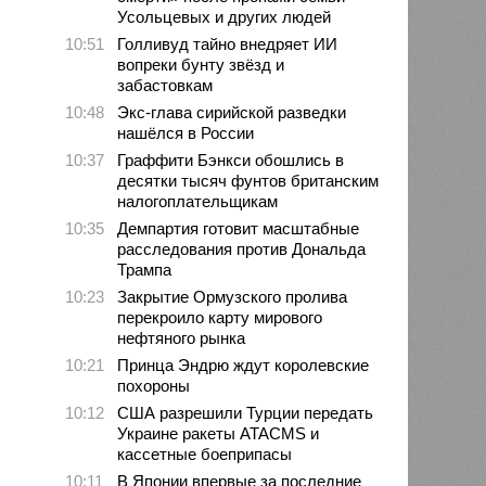
Усольцевых и других людей
10:51
Голливуд тайно внедряет ИИ
вопреки бунту звёзд и
забастовкам
10:48
Экс-глава сирийской разведки
нашёлся в России
10:37
Граффити Бэнкси обошлись в
десятки тысяч фунтов британским
налогоплательщикам
10:35
Демпартия готовит масштабные
расследования против Дональда
Трампа
10:23
Закрытие Ормузского пролива
перекроило карту мирового
нефтяного рынка
10:21
Принца Эндрю ждут королевские
похороны
10:12
США разрешили Турции передать
Украине ракеты ATACMS и
кассетные боеприпасы
10:11
В Японии впервые за последние