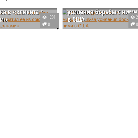
тил ее из
наплыва мигрантов из-з
ка в «клиента с
усиления борьбы с ними
1201
ми»
в США
0
ская пресса обращает
В Канаде обеспокоились из
, как изменилось
возможного наплыва в страну
е Вашингтона к Киеву
мигрантов в условиях
о, как в Белый дом
ужесточения борьбы с ними в
 Дональд Трамп,
Соединённых Штатах при новом
й на президентском
американском лидере Дональде
о Байдена.
Трампе.