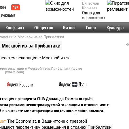
Вячеслав
2026
Калинин
Окно для
Реклама
возможностей
Конфликт
Общество
Бизнес
Спорт
Культура
калации с Москвой из-за Прибалтики
 с Москвой из-за Прибалтики
ется эскалации с Москвой из-за Прибалтики (фото:
pxhere.com)
трация президента США Дональда Трампа всерьёз
оена рисками неконтролируемой эскалации в отношениях с
 в контексте милитаризации восточного фланга альянса.
шет
The Economist, в Вашингтоне с тревогой
нимают перспективу размещения в странах Прибалтики