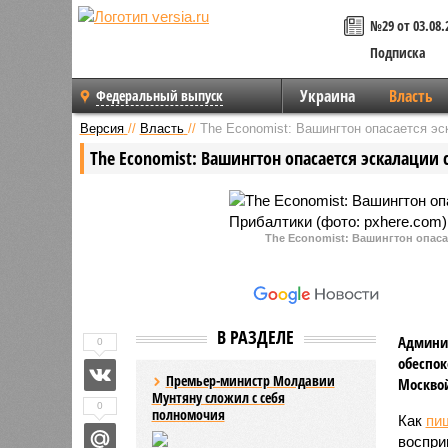
№29 от 03.08.
Подписка
Украина
Власть
Федеральный выпуск
Версия
//
Власть
//
The Economist: Вашингтон опасается эс
The Economist: Вашингтон опасается эскалации
The Economist: Вашингтон опаса
В РАЗДЕЛЕ
Админис
0
обеспок
Премьер-министр Молдавии
Москвой
Мунтяну сложил с себя
0
полномочия
Как
пи
воспри