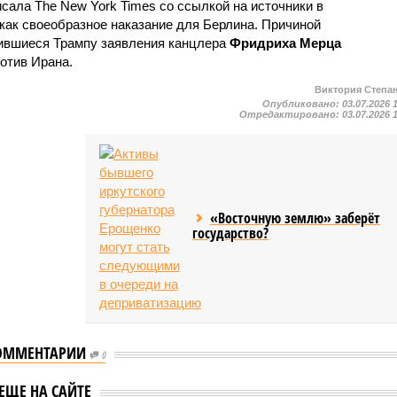
исала The New York Times со ссылкой на источники в
 как своеобразное наказание для Берлина. Причиной
вившиеся Трампу заявления канцлера
Фридриха Мерца
отив Ирана.
Виктория Степа
Опубликовано:
03.07.2026 
Отредактировано:
03.07.2026 
«Восточную землю» заберёт
государство?
ОММЕНТАРИИ
0
onomist: Трамп
дит Украину и
WP: в Канаде опасаются
ЕЩЕ НА САЙТЕ