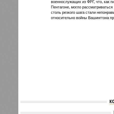
военнослужащих из ФРГ, что, как п
Пентагоне, могло рассматриваться
столь резкого шага стали непонра
относительно войны Вашингтона пр
К
The Ec
Новый выпуск журнала
ненави