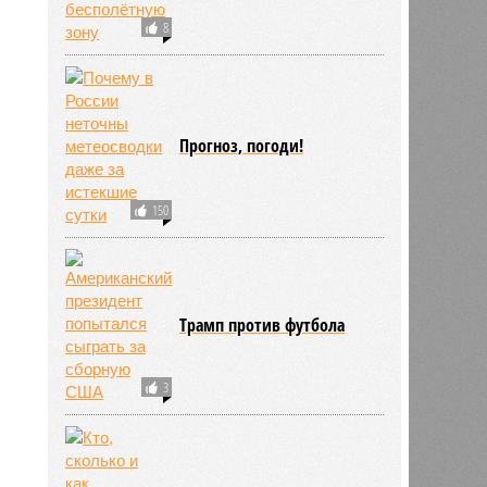
8
Прогноз, погоди!
150
Трамп против футбола
3