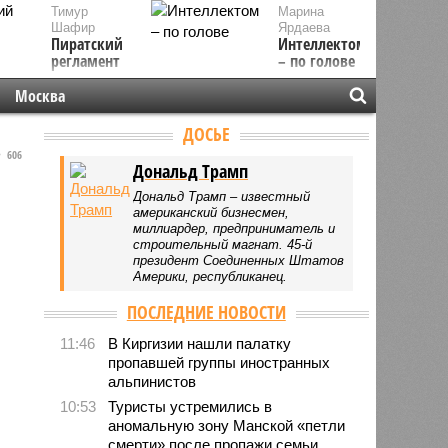
Тимур
Марина
Шафир
Ярдаева
Пиратский
Интеллектом
регламент
– по голове
Москва
ДОСЬЕ
606
Дональд Трамп
Дональд Трамп – известный
американский бизнесмен,
миллиардер, предприниматель и
строительный магнат. 45-й
президент Соединенных Штатов
Америки, республиканец.
ПОСЛЕДНИЕ НОВОСТИ
11:46
В Киргизии нашли палатку
пропавшей группы иностранных
альпинистов
10:53
Туристы устремились в
аномальную зону Манской «петли
смерти» после пропажи семьи