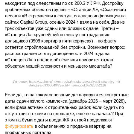
находится под следствием по ст. 200.3 УК РФ. Достройку
проблемных объектов группы – «Станции Л», «Сказочного
леса» и «В стремлении к свету», согласно информации на
сайтах Capital Group, осенью 2024 г. взяла на себя. Два из
трёх объектов уже сданы или близки к сдаче. Третий –
«Станция Л», крупнейший по числу пострадавших
дольщиков (3908 квартир в пяти корпусах) – по факту
остаётся стройплощадкой без стройки. Возникает вопрос:
распространяется ли договорённость 2024 года на
«Станцию Л» в полном объёме или приоритет отдан
объектам мешей сложности и меньшего масштаба?
Источник: https://avaho.ru/novostroyka/moskva/uvao/lyublino/svetlyy-mir-
stantsiya-l/9303640/?ysclid=msemqdok6w326352116
Если да, то на каком основании декларируются конкретные
даты сдачи жилого комплекса (декабрь 2026 – март 2028),
если фаза активных строительных работ, если судить по
отсутствию техники на площадке, ещё не началась? При
этом на бумаге даты ввода ЖК в строй продолжают
фигурировать
в объявлениях о продаже квартир на
профильных порталах.