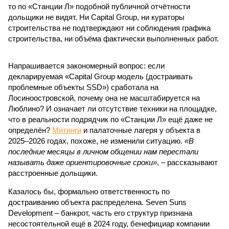
то по «Станции Л» подобной публичной отчётности
дольщики не видят. Ни Capital Group, ни кураторы
строительства не подтверждают ни соблюдения графика
строительства, ни объёма фактически выполненных работ.
Напрашивается закономерный вопрос: если
декларируемая «Capital Group модель (достраивать
проблемные объекты SSD») сработала на
Лосиноостровской, почему она не масштабируется на
Люблино? И означает ли отсутствие техники на площадке,
что в реальности подрядчик по «Станции Л» ещё даже не
определён?
Митинги
и палаточные лагеря у объекта в
2025–2026 годах, похоже, не изменили ситуацию.
«В
последние месяцы в личном общении нам перестали
называть даже ориентировочные сроки»
, – рассказывают
расстроенные дольщики.
Казалось бы, формально ответственность по
достраиванию объекта распределена. Seven Suns
Development – банкрот, часть его структур признана
несостоятельной ещё в 2024 году, бенефициар компании