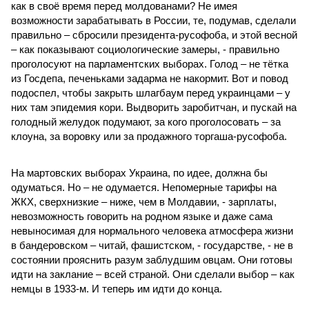
как в своё время перед молдованами? Не имея
возможности зарабатывать в России, те, подумав, сделали
правильно – сбросили президента-русофоба, и этой весной
– как показывают социологические замеры, - правильно
проголосуют на парламентских выборах. Голод – не тётка
из Госдепа, печеньками задарма не накормит. Вот и повод
подоспел, чтобы закрыть шлагбаум перед украинцами – у
них там эпидемия кори. Выдворить заробитчан, и пускай на
голодный желудок подумают, за кого проголосовать – за
клоуна, за воровку или за продажного торгаша-русофоба.
На мартовских выборах Украина, по идее, должна бы
одуматься. Но – не одумается. Непомерные тарифы на
ЖКХ, сверхнизкие – ниже, чем в Молдавии, - зарплаты,
невозможность говорить на родном языке и даже сама
невыносимая для нормального человека атмосфера жизни
в бандеровском – читай, фашистском, - государстве, - не в
состоянии прояснить разум заблудшим овцам. Они готовы
идти на заклание – всей страной. Они сделали выбор – как
немцы в 1933-м. И теперь им идти до конца.