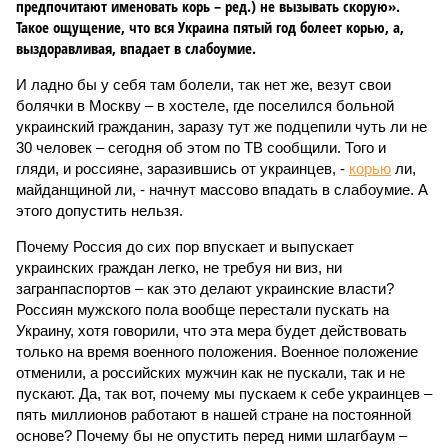
предпочитают именовать корь – ред.) не вызывать скорую».
Такое ощущение, что вся Украина пятый год болеет корью, а,
выздоравливая, впадает в слабоумие.
И ладно бы у себя там болели, так нет же, везут свои
болячки в Москву – в хостеле, где поселился больной
украинский гражданин, заразу тут же подцепили чуть ли не
30 человек – сегодня об этом по ТВ сообщили. Того и
гляди, и россияне, заразившись от украинцев, -
корью
ли,
майданщиной ли, - начнут массово впадать в слабоумие. А
этого допустить нельзя.
Почему Россия до сих пор впускает и выпускает
украинских граждан легко, не требуя ни виз, ни
загранпаспортов – как это делают украинские власти?
Россиян мужского пола вообще перестали пускать на
Украину, хотя говорили, что эта мера будет действовать
только на время военного положения. Военное положение
отменили, а российских мужчин как не пускали, так и не
пускают. Да, так вот, почему мы пускаем к себе украинцев –
пять миллионов работают в нашей стране на постоянной
основе? Почему бы не опустить перед ними шлагбаум –