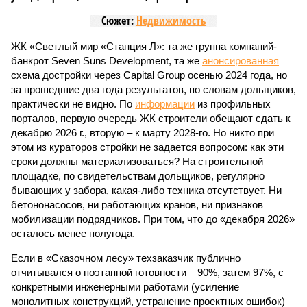
Сюжет:
Недвижимость
ЖК «Светлый мир «Станция Л»: та же группа компаний-
банкрот Seven Suns Development, та же
анонсированная
схема достройки через Capital Group осенью 2024 года, но
за прошедшие два года результатов, по словам дольщиков,
практически не видно. По
информации
из профильных
порталов, первую очередь ЖК строители обещают сдать к
декабрю 2026 г., вторую – к марту 2028-го. Но никто при
этом из кураторов стройки не задается вопросом: как эти
сроки должны материализоваться? На строительной
площадке, по свидетельствам дольщиков, регулярно
бывающих у забора, какая-либо техника отсутствует. Ни
бетононасосов, ни работающих кранов, ни признаков
мобилизации подрядчиков. При том, что до «декабря 2026»
осталось менее полугода.
Если в «Сказочном лесу» техзаказчик публично
отчитывался о поэтапной готовности – 90%, затем 97%, с
конкретными инженерными работами (усиление
монолитных конструкций, устранение проектных ошибок) –