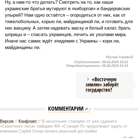
Ну, а нам-то что делать? Смотреть на то, как наши
украинские братья мутируют в «киборгов» и бандеровских
упырей? Нам одно остаётся – огородиться от них, как от
тяжелобольных, корью ли, майданщиной ли, и готовить для
них вакцину. А затем надевать маску и белый халат, брать
шприцы и – спасать украинцев, лечить их уколами мира.
Иначе нас самих ждёт эпидемия с Украины – кори ли,
майданщины ли.
Руслан Горевой
Опубликовано:
05.02.2019 15:21
Отредактировано:
05.02.2019 15:21
«Восточную
землю» заберёт
государство?
КОММЕНТАРИИ
0
Версия
//
Конфликт
//
В нескольких станциях от уже сданного
«Сказочного леса» пайщики ЖК «Станция Л» продолжают ждать от
компании Capital Group начала реальной достройки
408