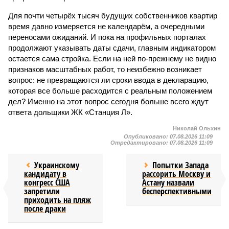
Для почти четырёх тысяч будущих собственников квартир
время давно измеряется не календарём, а очередными
переносами ожиданий. И пока на профильных порталах
продолжают указывать даты сдачи, главным индикатором
остается сама стройка. Если на ней по-прежнему не видно
признаков масштабных работ, то неизбежно возникает
вопрос: не превращаются ли сроки ввода в декларацию,
которая все больше расходится с реальным положением
дел? Именно на этот вопрос сегодня больше всего ждут
ответа дольщики ЖК «Станция Л».
Николай Ольхин
Опубликовано:
07.08.2026 11:09
Отредактировано:
07.08.2026 11:09
Украинскому
Попытки Запада
кандидату в
рассорить Москву и
конгресс США
Астану назвали
запретили
бесперспективными
приходить на пляж
после драки