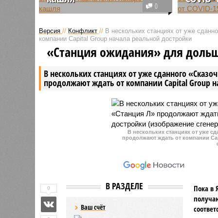
0
Минздрав Японии обратился к
Жители Р
медицинским учреждениям
потратил
Версия
//
Конфликт
//
В нескольких станциях от уже сданн
страны с просьбой ограничить
рублей н
компании Capital Group начала реальной достройки
назначения лекарств от кашля.
для лече
«Станция ожидания» для доль
Причиной стали ограниченные
инфекции
поставки медикаментов.
расходов 
В нескольких станциях от уже сданного «Сказо
продолжают ждать от компании Capital Group 
В нескольких станциях от уже с
продолжают ждать от компании Cap
В РАЗДЕЛЕ
Пока в 
0
получаю
Ваш счёт
соответ