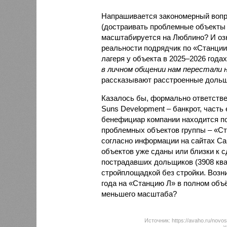
Напрашивается закономерный вопро
(достраивать проблемные объекты 
масштабируется на Люблино? И озн
реальности подрядчик по «Станци
лагеря у объекта в 2025–2026 года
в личном общении нам перестали 
рассказывают расстроенные дольщ
Казалось бы, формально ответстве
Suns Development – банкрот, часть 
бенефициар компании находится под
проблемных объектов группы – «Ста
согласно информации на сайтах Capi
объектов уже сданы или близки к с
пострадавших дольщиков (3908 квар
стройплощадкой без стройки. Возни
года на «Станцию Л» в полном объ
меньшего масштаба?
Источник: https://avaho.ru/novos
y