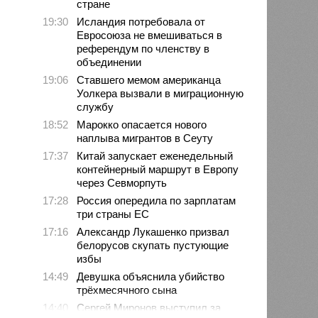
стране
19:30
Исландия потребовала от
Евросоюза не вмешиваться в
референдум по членству в
объединении
19:06
Ставшего мемом американца
Уолкера вызвали в миграционную
службу
18:52
Марокко опасается нового
наплыва мигрантов в Сеуту
17:37
Китай запускает еженедельный
контейнерный маршрут в Европу
через Севморпуть
17:28
Россия опередила по зарплатам
три страны ЕС
17:16
Александр Лукашенко призвал
белорусов скупать пустующие
избы
14:49
Девушка объяснила убийство
трёхмесячного сына
14:40
Сергей Миронов выступил за