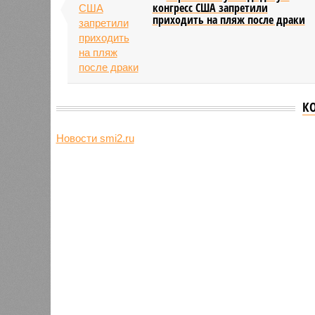
конгресс США запретили
приходить на пляж после драки
К
Новости smi2.ru
Версия
//
Общество
//
Земля уже не раз показывала человеч
Последние времена
Земля уже не раз показывала человечеству свой
Земля уже не раз показывала чел