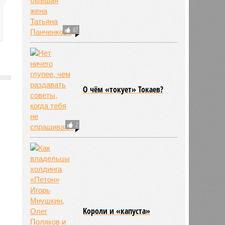
87
О чём «токует» Токаев?
675
2
Kороли и «капуста»