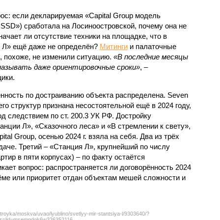
с: если декларируемая «Capital Group модель
SSD») сработала на Лосиноостровской, почему она не
ачает ли отсутствие техники на площадке, что в
и Л» ещё даже не определён?
Митинги
и палаточные
х, похоже, не изменили ситуацию.
«В последние месяцы
называть даже ориентировочные сроки»
, –
ики.
нность по достраиванию объекта распределена. Seven
его структур признана несостоятельной ещё в 2024 году,
 следствием по ст. 200.3 УК РФ. Достройку
нции Л», «Сказочного леса» и «В стремлении к свету»,
tal Group, осенью 2024 г. взяла на себя. Два из трёх
даче. Третий – «Станция Л», крупнейший по числу
тир в пяти корпусах) – по факту остаётся
кает вопрос: распространяется ли договорённость 2024
ёме или приоритет отдан объектам мешей сложности и
troyka/moskva/uvao/lyublino/svetlyy-mir-stantsiya-l/9303640/?
sclid=msemqdok6w326352116