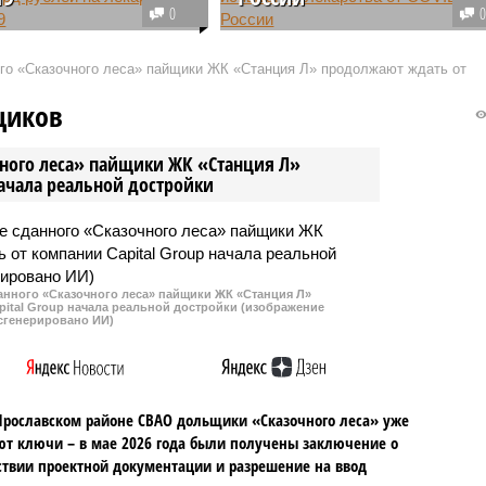
0
оссии в 2021 году
Как стало известно СМИ,
и более 64 миллиардов
американская фармацевтическа
ого «Сказочного леса» пайщики ЖК «Станция Л» продолжают ждать от
а покупку препаратов
компания Pfizer получила
ния коронавирусной
разрешение на проведение в РФ
щиков
. Лидер по размеру
клинических испытаний своего
- Москва и область.
препарата для профилактики и
чного леса» пайщики ЖК «Станция Л»
лечения COVID-19.
начала реальной достройки
данного «Сказочного леса» пайщики ЖК «Станция Л»
ital Group начала реальной достройки (изображение
сгенерировано ИИ)
Ярославском районе СВАО дольщики «Сказочного леса» уже
т ключи – в мае 2026 года были получены заключение о
ствии проектной документации и разрешение на ввод