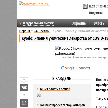
№29 от 03.08.
Подписка
Украина
Власть
Федеральный выпуск
Версия
//
Общество
//
Kyodo: Япония уничтожит лекарства 
Kyodo: Япония уничтожит лекарства от COVID-19
Kyodo: Япония уничтожит лекарст
В РАЗДЕЛЕ
Японски
0
приобре
МС-21 полетит весной
порядка
0
Такую
Ташкент просит гастарбайтеров
После 