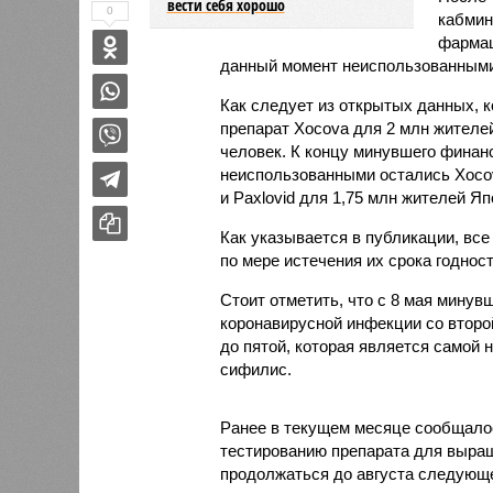
вести себя хорошо
0
кабмин
фармац
данный момент неиспользованными 
Как следует из открытых данных, к
препарат Xocova для 2 млн жителей 
человек. К концу минувшего финанс
неиспользованными остались Xocova
и Paxlovid для 1,75 млн жителей Яп
Как указывается в публикации, вс
по мере истечения их срока годност
Стоит отметить, что с 8 мая минув
коронавирусной инфекции со второй
до пятой, которая является самой н
сифилис.
Ранее в текущем месяце сообщалось
тестированию препарата для выращ
продолжаться до августа следующе