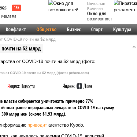
Вячеслав
2026
Калинин
Окно для
Реклама
возможностей
Конфликт
Общество
Бизнес
Спорт
Культура
от COVID-19 почти на $2 млрд
 почти на $2 млрд
ва от COVID-19 почти на $2 млрд (фото: pxhere.com)
е власти собираются уничтожить примерно 77%
тённых ранее пероральных лекарств от COVID-19 на сумму
 300 млрд иен (около $1,93 млрд).
 информацию
приводит
агентство Kyodo.
того, как началась пандемия COVID-19, японский