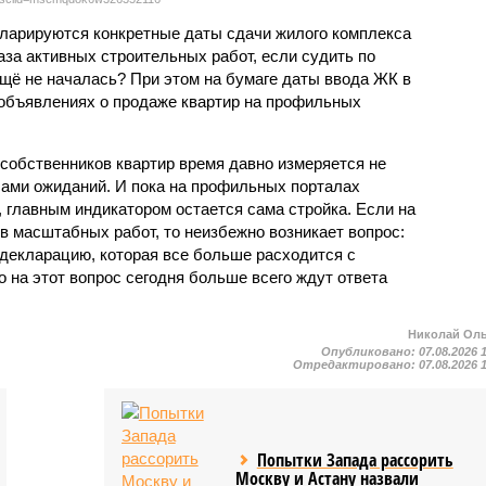
екларируются конкретные даты сдачи жилого комплекса
фаза активных строительных работ, если судить по
ещё не началась? При этом на бумаге даты ввода ЖК в
объявлениях о продаже квартир на профильных
собственников квартир время давно измеряется не
ами ожиданий. И пока на профильных порталах
 главным индикатором остается сама стройка. Если на
в масштабных работ, то неизбежно возникает вопрос:
 декларацию, которая все больше расходится с
на этот вопрос сегодня больше всего ждут ответа
Николай Ол
Опубликовано:
07.08.2026 
Отредактировано:
07.08.2026 
Попытки Запада рассорить
Москву и Астану назвали