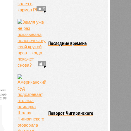
20
Последние времена
1
ьхин
11:09
11:09
Поворот Чигиринского