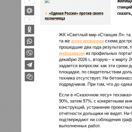
жилищно
0
станций
сказать
«Единая Россия» против своего
назначенца
0
ЖК «Светлый мир «Станция Л»: та 
та же
анонсированная
схема дострой
прошедшие два года результатов, п
информации
из профильных портал
декабрю 2026 г., вторую – к марту 2
задается вопросом: как эти сроки
площадке, по свидетельствам доль
техника отсутствует. Ни бетононас
подрядчиков. При том, что до «дек
Если в «Сказочном лесу» техзаказч
90%, затем 97%, с конкретными и
конструкций, устранение проектных
отчётности дольщики не видят. Ни C
подтверждают ни соблюдения графи
выполненных работ.