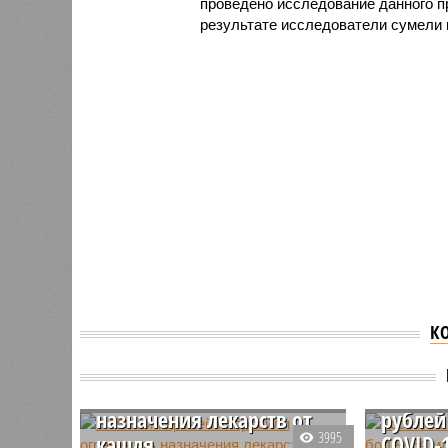
проведено исследование данного п
результате исследователи сумели в
К
В Японии врачей
Россиян
попросили ограничить
потрат
назначения лекарств от
рублей
3995
кашля
COVID-