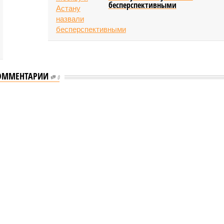
бесперспективными
ОММЕНТАРИИ
0
еству свой крутой нрав – когда покажет снова?
 крутой нрав – когда покажет снова?
овечеству свой крутой нрав – когда покажет снова?
(фото: АР-ТАСС)