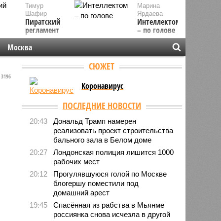
Тимур
Марина
Шафир
Ярдаева
Пиратский
Интеллектом
регламент
– по голове
Москва
СЮЖЕТ
3196
Коронавирус
ПОСЛЕДНИЕ НОВОСТИ
20:43
Дональд Трамп намерен
реализовать проект строительства
бального зала в Белом доме
20:27
Лондонская полиция лишится 1000
рабочих мест
20:12
Прогулявшуюся голой по Москве
блогершу поместили под
домашний арест
19:45
Спасённая из рабства в Мьянме
россиянка снова исчезла в другой