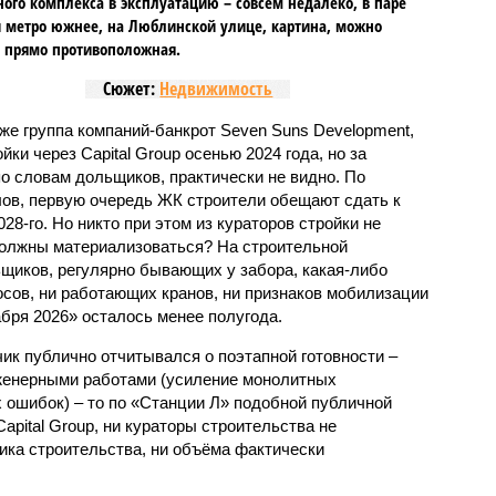
го комплекса в эксплуатацию – совсем недалеко, в паре
 метро южнее, на Люблинской улице, картина, можно
, прямо противоположная.
Сюжет:
Недвижимость
же группа компаний-банкрот Seven Suns Development,
ки через Capital Group осенью 2024 года, но за
о словам дольщиков, практически не видно. По
ов, первую очередь ЖК строители обещают сдать к
028-го. Но никто при этом из кураторов стройки не
 должны материализоваться? На строительной
щиков, регулярно бывающих у забора, какая-либо
осов, ни работающих кранов, ни признаков мобилизации
абря 2026» осталось менее полугода.
ик публично отчитывался о поэтапной готовности –
нженерными работами (усиление монолитных
 ошибок) – то по «Станции Л» подобной публичной
apital Group, ни кураторы строительства не
ка строительства, ни объёма фактически