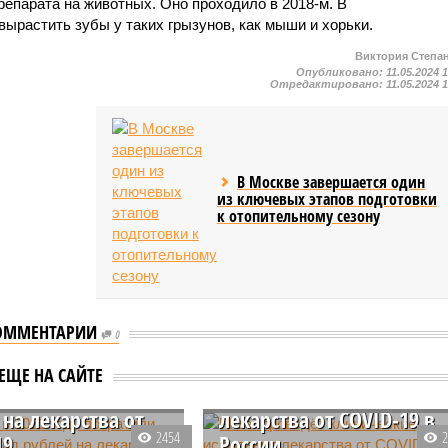
репарата на животных. Оно проходило в 2018-м. В
ырастить зубы у таких грызунов, как мыши и хорьки.
Виктория Степа
Опубликовано:
11.05.2024 
Отредактировано:
11.05.2024 
В Москве завершается один
из ключевых этапов подготовки
к отопительному сезону
ОММЕНТАРИИ
0
е в 2021 году
Pfizer проведёт
ЕЩЕ НА САЙТЕ
или более 64 млрд
клинические испытания
 на лекарства от
лекарства от COVID-19 в
2454
19
России