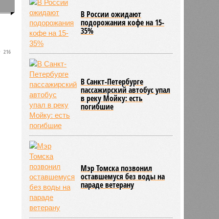
0
В России ожидают
подорожания кофе на 15-
я
35%
216
В Санкт-Петербурге
пассажирский автобус упал
в реку Мойку: есть
погибшие
Мэр Томска позвонил
оставшемуся без воды на
параде ветерану