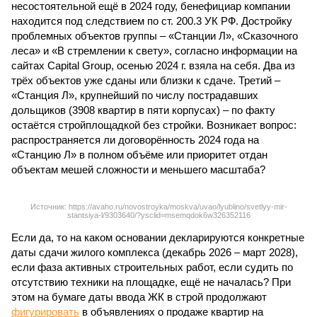
несостоятельной ещё в 2024 году, бенефициар компании
находится под следствием по ст. 200.3 УК РФ. Достройку
проблемных объектов группы – «Станции Л», «Сказочного
леса» и «В стремлении к свету», согласно информации на
сайтах Capital Group, осенью 2024 г. взяла на себя. Два из
трёх объектов уже сданы или близки к сдаче. Третий –
«Станция Л», крупнейший по числу пострадавших
дольщиков (3908 квартир в пяти корпусах) – по факту
остаётся стройплощадкой без стройки. Возникает вопрос:
распространяется ли договорённость 2024 года на
«Станцию Л» в полном объёме или приоритет отдан
объектам мешей сложности и меньшего масштаба?
Источник: https://avaho.ru/novostroyka/moskva/uvao/lyublino/svetlyy-mir-
stantsiya-l/9303640/?ysclid=msemqdok6w326352116
Если да, то на каком основании декларируются конкретные
даты сдачи жилого комплекса (декабрь 2026 – март 2028),
если фаза активных строительных работ, если судить по
отсутствию техники на площадке, ещё не началась? При
этом на бумаге даты ввода ЖК в строй продолжают
фигурировать
в объявлениях о продаже квартир на