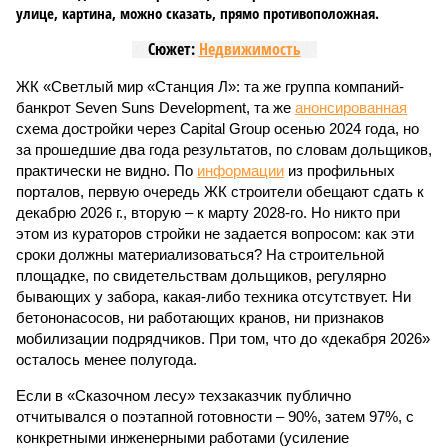
улице, картина, можно сказать, прямо противоположная.
Сюжет:
Недвижимость
ЖК «Светлый мир «Станция Л»: та же группа компаний-
банкрот Seven Suns Development, та же
анонсированная
схема достройки через Capital Group осенью 2024 года, но
за прошедшие два года результатов, по словам дольщиков,
практически не видно. По
информации
из профильных
порталов, первую очередь ЖК строители обещают сдать к
декабрю 2026 г., вторую – к марту 2028-го. Но никто при
этом из кураторов стройки не задается вопросом: как эти
сроки должны материализоваться? На строительной
площадке, по свидетельствам дольщиков, регулярно
бывающих у забора, какая-либо техника отсутствует. Ни
бетононасосов, ни работающих кранов, ни признаков
мобилизации подрядчиков. При том, что до «декабря 2026»
осталось менее полугода.
Если в «Сказочном лесу» техзаказчик публично
отчитывался о поэтапной готовности – 90%, затем 97%, с
конкретными инженерными работами (усиление