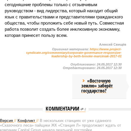
сегодняшние проблемы только с отзывчивым
руководством - вид лидерства, который находит общий
язык с правительствами и представителями гражданского
общества, чтобы проложить себе новый путь. Совместная
работа позволит создать более инклюзивную экономику,
которая принесет пользу всем.
Алексей Свищёв
Оригинал материала:
https://www.project-
syndicate.org/commentary/corporate-governance-responsive-
leadership-by-beth-brooke-marciniak-2017-01
Опубликовано:
24.05.2017 12:30
Отредактировано:
24.05.2017 12:30
«Восточную
землю» заберёт
государство?
КОММЕНТАРИИ
0
Версия
//
Конфликт
//
В нескольких станциях от уже сданного
«Сказочного леса» пайщики ЖК «Станция Л» продолжают ждать от
компании Capital Group начала реальной достройки