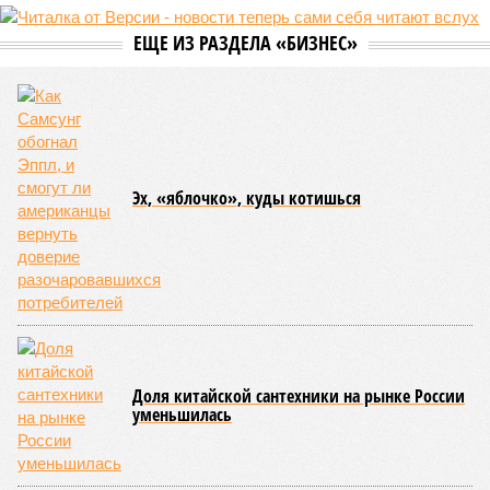
причём исключительно за российский счёт. И в
складывающейся ситуации, кажется, больше вопросов не к
Еревану, а к гендиректору монополии Олегу Белозёрову.
По мнению
Пашиняна
, он не высказал ничего из ряда вон
выходящего. Дескать, Ереван считает транспортную сеть
своей собственностью и теперь намерен просить за аренду
«железки» означенную сумму. При этом, как отмечают
эксперты, армянская сторона, выставляя этот счёт, не
раскрыла методику его калькуляции, то есть, получается,
взяла цифры с потолка. Отдельно стоит отметить, что
заключённый в 2008 году между Арменией и ОАО «РЖД»
концессионный договор, согласно которому российская
компания получила в управление «железку» республики до
2038-го, вероятно, вовсе не предусматривает такой
постановки вопроса.
Неудивительно, что гендиректор РЖД
Белозёров
,
реагируя на словесные интервенции Пашиняна, выступил
со словно растерянно-обиженным комментарием. И,
кажется, стало только хуже. Как отметил менеджер, ЮКЖД