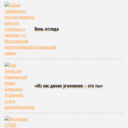
и РЖД
«последовательно и в полном объёме исполняют
взятые на себя обязательства в рамках концессионного
договора от 2008 года». «Концессия дала Армении
современную железную дорогу, при этом освободив
бюджет республики от затрат на её восстановление и
содержание. Дивиденды акционеру никогда не
выплачивались, вся прибыль шла на развитие железной
дороги»
, – добавил Белозёров.
И в самом деле. Российская сторона поставляла Армении
вагоны, по первому чиху ремонтировала пути, в том числе
повреждённые стихией, выплатила в казну закавказской
республики 15 млрд рублей налогов, пускала прибыль на
развитие местной железнодорожной инфраструктуры.
Из слов Белозёрова и приведённых фактов легко сделать
вывод о том, что ОАО «РЖД» занималось в Армении не
деловой активностью, а сугубой благотворительностью, не
инвестировало, а раздавало пожертвования, не
зарабатывало само, а давало зарабатывать другим и,
выходит, никак не гарантировало собственные интересы.
«Пока самая популярная в Армении точка зрения по