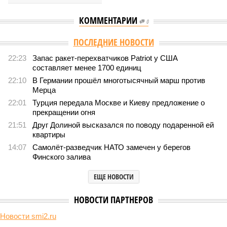
КОММЕНТАРИИ
0
Версия
//
Конфликт
//
Монополия вкладывалась-вкладывалась в
Армению и довкладывалась
163
РЖД против своей страны
Монополия вкладывалась-вкладывалась в Армению и
довкладывалась
Монополия вкладывалась-вкладывалась в Армению и довкладывалась
(фото: Deep Vision)
Премьер закавказской республики Никол Пашинян заявил, что
его страна может потребовать у Москвы до 2 млрд долларов
ежегодно за аренду Южно-Кавказской железной дороги (ЮКЖД).
В настоящий момент та эксплуатируется «дочкой» ОАО «РЖД»,