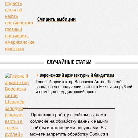
поводу будущего железных дорог рес­публики –
национализировать пути сообщения и, естественно,
ничего РЖД не компенсировать. Модернизация железных
дорог Армении за счёт России в Ереване считается
совершенно естественной»
, – указывает политолог
Андрей Суздальцев.
Вот только почему для менеджмента РЖД столь же
естественным считается вкладываться в закавказскую
«железку» тогда, когда на российских железных дорогах не
только
не решены
нынешние проблемы, но и постоянно
возникают
новые? Даст ли здесь свой комментарий
Белозёров?
Гарник Туманян, политолог
– Вероятно, в случае разрыва концессии Пашинян со
своими европейскими партнёрами могут
Продолжая работу с сайтом вы даете
инициировать новый проект на территории Армении
согласие на обработку данных нашим
подобно трамповскому TRIPP, где будет создана
сайтом и сторонними ресурсами. Вы
европейская концессия для управления путями, а
можете запретить обработку Cookies в
доходы от эксплуатации путей будут делиться плюс-