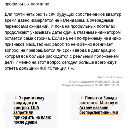
профильных порталах.
Для почти четырёх тысяч будущих собственников квартир
время давно измеряется не календарём, а очередными
переносами ожиданий. И пока на профильных порталах
продолжают указывать даты сдачи, главным индикатором
остается сама стройка. Если на ней по-прежнему не видно
признаков масштабных работ, то неизбежно возникает
вопрос: не превращаются ли сроки ввода в декларацию,
которая все больше расходится с реальным положением
дел? Именно на этот вопрос сегодня больше всего ждут
ответа дольщики ЖК «Станция Л».
Николай Ольхин
Опубликовано:
07.08.2026 11:09
Отредактировано:
07.08.2026 11:09
Украинскому
Попытки Запада
кандидату в
рассорить Москву и
конгресс США
Астану назвали
запретили
бесперспективными
приходить на пляж
после драки