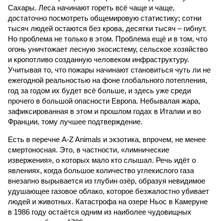
Сахары. Леса начинают гореть всё чаще и чаще,
достаточно посмотреть общемировую статистику; сотни
тысяч людей остаются без крова, десятки тысяч – гибнут.
Но проблема не только в этом. Проблема ещё и в том, что
огонь уничтожает лесную экосистему, сельское хозяйство
и кропотливо созданную человеком инфраструктуру.
Учитывая то, что пожары начинают становиться чуть ли не
ежегодной реальностью на фоне глобального потепления,
год за годом их будет всё больше, и здесь уже среди
прочего в большой опасности Европа. Небывалая жара,
зафиксированная в этом и прошлом годах в Италии и во
Франции, тому лучшее подтверждение.
Есть в перечне A-Z Animals и экзотика, впрочем, не менее
смертоносная. Это, в частности, «лимнические
извержения», о которых мало кто слышал. Речь идёт о
явлениях, когда большое количество углекислого газа
внезапно вырывается из глубин озёр, образуя невидимое
удушающее газовое облако, которое безжалостно убивает
людей и животных. Катастрофа на озере Ньос в Камеруне
в 1986 году остаётся одним из наиболее чудовищных