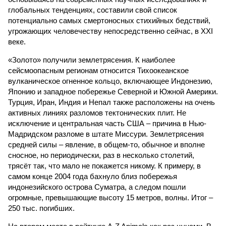
глобальных тенденциях, составили свой список
потенциально самых смертоносных стихийных бедствий,
угрожающих человечеству непосредственно сейчас, в XXI
веке.
«Золото» получили землетрясения. К наиболее
сейсмоопасным регионам относится Тихоокеанское
вулканическое огненное кольцо, включающее Индонезию,
Японию и западное побережье Северной и Южной Америки.
Турция, Иран, Индия и Непал также расположены на очень
активных линиях разломов тектонических плит. Не
исключение и центральная часть США – причина в Нью-
Мадридском разломе в штате Миссури. Землетрясения
средней силы – явление, в общем-то, обычное и вполне
сносное, но периодически, раз в несколько столетий,
трясёт так, что мало не покажется никому. К примеру, в
самом конце 2004 года бахнуло близ побережья
индонезийского острова Суматра, а следом пошли
огромные, превышающие высоту 15 метров, волны. Итог –
250 тыс. погибших.