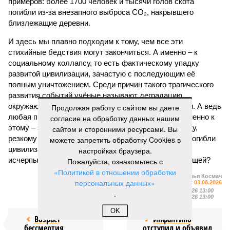
примеров: более 1700 человек и тысячи голов скота
погибли из-за внезапного выброса CO₂, накрывшего
близлежащие деревни.
И здесь мы плавно подходим к тому, чем все эти
стихийные бедствия могут закончиться. А именно – к
социальному коллапсу, то есть фактическому упадку
развитой цивилизации, зачастую с последующим её
полным уничтожением. Среди причин такого трагического
развития событий учёные называют деградацию
окружающей среды, истощение ресурсов и болезни. А ведь
Продолжая работу с сайтом вы даете
любая природная катастрофа непременно ведёт именно к
согласие на обработку данных нашим
этому – экономическому кризису, эпидемиям, голоду,
сайтом и сторонними ресурсами. Вы
резкому сокращению численности населения. Так погибли
можете запретить обработку Cookies в
цивилизации шумеров, майя, кхмеров – список не
настройках браузера.
исчерпывающий. Какая цивилизация будет следующей?
Пожалуйста, ознакомьтесь с
«Политикой в отношении обработки
Илья Космач
персональных данных»
Газета
«Наша версия» №29 от 03.08.2026
Опубликовано:
05.08.2026 13:00
.
Отредактировано:
05.08.2026 13:00
OK
Возраст
Инфантино
бессмертия
отступил и объявил