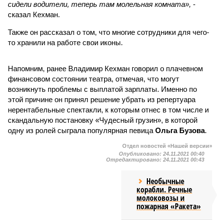
сидели водители, теперь там молельная комната»,
-
сказал Кехман.
Также он рассказал о том, что многие сотрудники для чего-
то хранили на работе свои иконы.
Напомним, ранее Владимир Кехман говорил о плачевном
финансовом состоянии театра, отмечая, что могут
возникнуть проблемы с выплатой зарплаты. Именно по
этой причине он принял решение убрать из репертуара
нерентабельные спектакли, к которым отнес в том числе и
скандальную постановку «Чудесный грузин», в которой
одну из ролей сыграла популярная певица
Ольга Бузова
.
Отдел новостей «Нашей версии»
Опубликовано:
24.11.2021 00:40
Отредактировано:
24.11.2021 00:43
Необычные
корабли. Речные
молоковозы и
пожарная «Ракета»