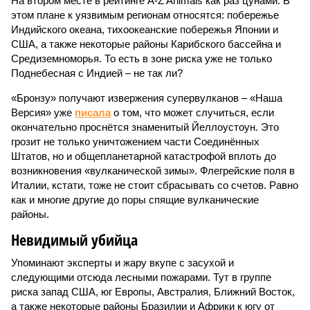
На втором месте в рейтинге A-Z Animals как раз цунами. В
этом плане к уязвимым регионам относятся: побережье
Индийского океана, тихо­океанские побережья Японии и
США, а также некоторые районы Карибского бассейна и
Средиземноморья. То есть в зоне риска уже не только
Поднебесная с Индией – не так ли?
«Бронзу» получают извержения супервулканов – «Наша
Версия» уже
писала
о том, что может случиться, если
окончательно проснётся знаменитый Йеллоустоун. Это
грозит не только уничтожением части Соединённых
Штатов, но и общепланетарной катастрофой вплоть до
возникновения «вулканической зимы». Флегрейские поля в
Италии, кстати, тоже не стоит сбрасывать со счетов. Равно
как и многие другие до поры спящие вулканические
районы.
Невидимый убийца
Упоминают эксперты и жару вкупе с засухой и
следующими отсюда лесными пожарами. Тут в группе
риска запад США, юг Европы, Австралия, Ближний Восток,
а также некоторые районы Бразилии и Африки к югу от