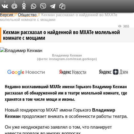
0
1
0
Федеральный выпуск
Версия
//
Общество
//
Кехман рассказал о найденной во МХАТе
молельной комнате с мощами
3055
Кехман рассказал о найденной во МХАТе молельной
комнате с мощами
Владимир Кехман
(фото: instagram.com/mxat.gorkogo)
Недавно возглавивший МХАТе имени Горького Владимир Кехман
рассказал об обнаруженной им в театре молельной комнате, где
хранятся в том числе мощи и иконы.
Новый гендиректор МХАТ имени Горького
Владимир
Кехман
продолжает вникать в особенности работы театра.
Он уже неоднократно заявлял о том, что планирует
навести порядок во многих вопросах.