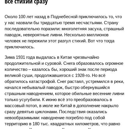
Все стихии сразу
Около 100 лет назад в Поднебесной приключилось то, что
у нас назвали бы тридцатью тремя несчастьями. Страну
последовательно поразили: многолетняя засуха, страшный
паводок, невероятные ливни. Несколько миллионов
человек не пережили этот разгул стихий. Вот что тогда
приключилось.
Зима 1931 года выдалась в Китае чрезвычайно
продолжительной и суровой. Снега образовалось огромное
количество – казалось бы, хороший знак после периода
великой суши, продолжавшегося с 1928-го. Но всё
обратилось катастрофой. Снег растаял, устремился в реки,
начался небывалый паводок, быстро обернувшийся
страшным наводнением, которое обильные весенние ливни
только усугубили. К июню всё это преобразовалось в
массовый потоп, в июле же Китай в дополнение накрыло
сразу девятью циклонами. Последствия оказались
невообразимыми: наводнение погребло под собой
территорию в 180 тыс. квадратных километров, что равно