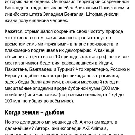
историю наблюдений. Он поразил территории современной
Бангладеш, тогда называвшейся Восточным Пакистаном, и
индийского штата Западная Бенгалия. Шторма унесли
жизни полумиллиона человек.
Кажется, стремящаяся сохранить свою чистоту природа
что-то знала о том, какие именно страны станут со
временем самыми «грязными» в плане производств, и
планомерно подтачивала их демографию. А как ещё
объяснить то, что в топ-10 природных катастроф почти все
места занимают бедствия, разразившиеся в Индии,
Пакистане, Бангладеш и Турции? Что характерно, Россию и
Европу подобные катастрофы никогда не затрагивали,
здесь беды были другими, включая массовый голод и
масштабные эпидемии вроде бубонной чумы (200 млн
погибших) или «испанки» (по разным оценкам, от 17,4 до
100 млн погибших во всём мире).
Когда земля – дыбом
Но это дела давно минувших дней. А что нам ждать в
дальнейшем? Авторы энциклопедии A-Z Animals,
основываясь на современных научных исследованиях и