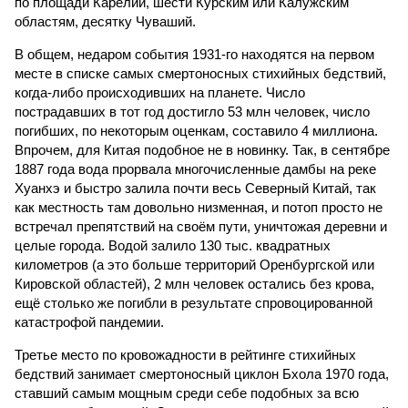
по площади Карелии, шести Курским или Калужским
областям, десятку Чуваший.
В общем, недаром события 1931-го находятся на первом
месте в списке самых смертоносных стихийных бедствий,
когда-либо происходивших на планете. Число
пострадавших в тот год достигло 53 млн человек, число
погибших, по некоторым оценкам, составило 4 миллиона.
Впрочем, для Китая подобное не в новинку. Так, в сентябре
1887 года вода прорвала многочисленные дамбы на реке
Хуанхэ и быстро залила почти весь Северный Китай, так
как местность там довольно низменная, и потоп просто не
встречал препятствий на своём пути, уничтожая деревни и
целые города. Водой залило 130 тыс. квадратных
километров (а это больше территорий Оренбургской или
Кировской областей), 2 млн человек остались без крова,
ещё столько же погибли в результате спровоцированной
катастрофой пандемии.
Третье место по кровожадности в рейтинге стихийных
бедствий занимает смертоносный циклон Бхола 1970 года,
ставший самым мощным среди себе подобных за всю