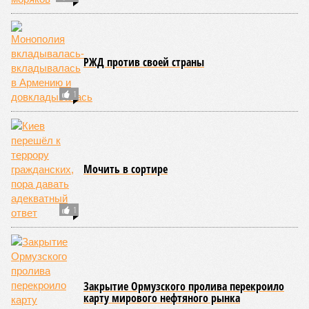
РЖД против своей страны
1
Мочить в сортире
1
Закрытие Ормузского пролива перекроило
карту мирового нефтяного рынка