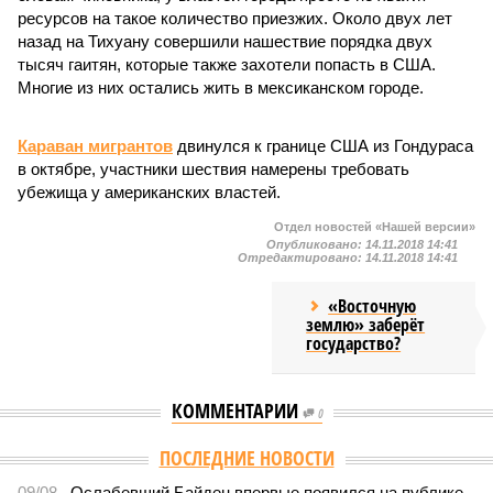
ресурсов на такое количество приезжих. Около двух лет
назад на Тихуану совершили нашествие порядка двух
тысяч гаитян, которые также захотели попасть в США.
Многие из них остались жить в мексиканском городе.
Караван мигрантов
двинулся к границе США из Гондураса
в октябре, участники шествия намерены требовать
убежища у американских властей.
Отдел новостей «Нашей версии»
Опубликовано:
14.11.2018 14:41
Отредактировано:
14.11.2018 14:41
«Восточную
землю» заберёт
государство?
КОММЕНТАРИИ
0
ПОСЛЕДНИЕ НОВОСТИ
09/08
Ослабевший Байден впервые появился на публике