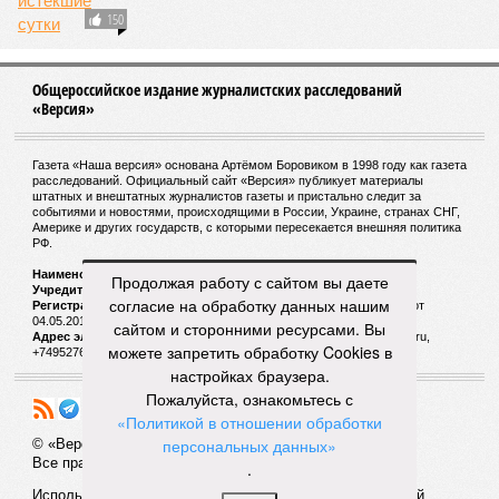
150
Общероссийское издание журналистских расследований
«Версия»
Газета «Наша версия» основана Артёмом Боровиком в 1998 году как газета
расследований. Официальный сайт «Версия» публикует материалы
штатных и внештатных журналистов газеты и пристально следит за
событиями и новостями, происходящими в России, Украине, странах СНГ,
Америке и других государств, с которыми пересекается внешняя политика
РФ.
Наименование:
Cетевое издание «Версия»
Продолжая работу с сайтом вы даете
Учредитель:
ООО «Версия»,
Главный редактор:
Горевой Р. Г.
согласие на обработку данных нашим
Регистрационный номер Роскомнадзора:
ЭЛ № ФС 77 - 72681 от
04.05.2018 г.
сайтом и сторонними ресурсами. Вы
Адрес электронной почты и телефон редакции:
versia@versia.ru,
можете запретить обработку Cookies в
+74952760348
настройках браузера.
Пожалуйста, ознакомьтесь с
«Политикой в отношении обработки
персональных данных»
© «Версия»
18+
Все права защищены
.
Использование материалов «Версии» без индексируемой