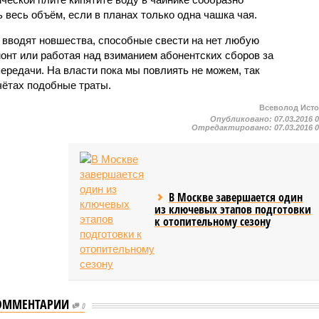
весь объём, если в планах только одна чашка чая.
 вводят новшества, способные свести на нет любую
онт или работая над взиманием абонентских сборов за
ередачи. На власти пока мы повлиять не можем, так
чётах подобные траты.
Всеволод Ист
Опубликовано:
07.03.2016 
Отредактировано:
07.03.2016 
В Москве завершается один
из ключевых этапов подготовки
к отопительному сезону
ОММЕНТАРИИ
0