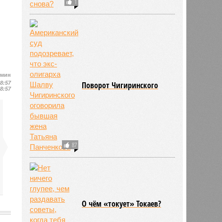
1
омин
08:57
Поворот Чигиринского
08:57
87
О чём «токует» Токаев?