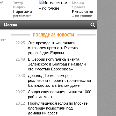
Тимур
Марина
Шафир
Ярдаева
Пиратский
Интеллектом
регламент
– по голове
Москва
ПОСЛЕДНИЕ НОВОСТИ
3982
22:25
Экс-президент Финляндии
отказался признать Россию
угрозой для Европы
21:48
В Сербии испугались визита
Зеленского в Белград и назвали
его «местью Евросоюза»
20:43
Дональд Трамп намерен
реализовать проект строительства
бального зала в Белом доме
20:27
Лондонская полиция лишится 1000
рабочих мест
20:12
Прогулявшуюся голой по Москве
блогершу поместили под
домашний арест