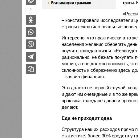
траты. 
Реанимация трамваю
0
«Росси
– констатировали исследователи ц
страны сократило реальные повсед
Интересно, что практически в то ж
населения желания сберегать ден
поучить граждан жизни. «Если идёт
рационально, не бежать покупать п
машин, а оно должно понимать, что
склонность к сбережению здесь до
– заявил финансист.
Это далеко не первый случай, ког
и дают им очевидные и в то же вре
практика, граждане давно и прочно 
делают.
Еда не приходит одна
Структура наших расходов прямо по
статистике, более 30% средств у гр