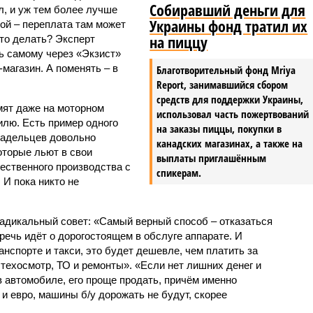
Собиравший деньги для
л, и уж тем более лучше
Украины фонд тратил их
ой – переплата там может
на пиццу
то делать? Эксперт
ь самому через «Экзист»
-магазин. А поменять – в
Благотворительный фонд Mriya
Report, занимавшийся сбором
средств для поддержки Украины,
мят даже на моторном
использовал часть пожертвований
илю. Есть пример одного
на заказы пиццы, покупки в
ладельцев довольно
канадских магазинах, а также на
оторые льют в свои
выплаты приглашённым
ественного производства с
спикерам.
 И пока никто не
радикальный совет: «Самый верный способ – отказаться
речь идёт о дорогостоящем в обслуге аппарате. И
нспорте и такси, это будет дешевле, чем платить за
техосмотр, ТО и ремонты». «Если нет лишних денег и
 автомобиле, его проще продать, причём именно
 и евро, машины б/у дорожать не будут, скорее