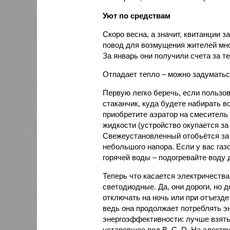
Уют по средствам
Скоро весна, а значит, квитанции 
повод для возмущения жителей мно
За январь они получили счета за т
Отпадает тепло – можно задуматьс
Первую легко беречь, если пользова
стаканчик, куда будете набирать в
приобретите аэратор на смеситель
жидкости (устройство окупается за 
Свежеустановленный отобьётся за 
небольшого напора. Если у вас газ
горячей воды – подогревайте воду 
Теперь что касается электричества
светодиодные. Да, они дороги, но 
отключать на ночь или при отъезде 
ведь она продолжает потреблять эн
энергоэффективности: лучше взять
устаревшее под В, С, D. На электр