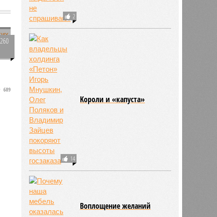
2
е
3260
0
з
689
Kороли и «капуста»
14
Воплощение желаний