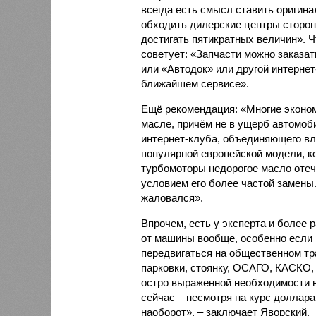
всегда есть смысл ставить оригина
обходить дилерские центры сторон
достигать пятикратных величин». Ч
советует: «Запчасти можно заказат
или «Автодок» или другой интернет
ближайшем сервисе».
Ещё рекомендация: «Многие эконо
масле, причём не в ущерб автомоб
интернет-клуба, объединяющего в
популярной европейской модели, к
турбомоторы недорогое масло отеч
условием его более частой замены.
жаловался».
Впрочем, есть у эксперта и более 
от машины вообще, особенно если 
передвигаться на общественном тра
парковки, стоянку, ОСАГО, КАСКО, 
остро выраженной необходимости в
сейчас – несмотря на курс доллара
наоборот», – заключает Яворский.