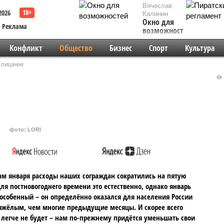
Вячеслав
2026
Калинин
Окно для
Реклама
возможностей
Конфликт
Общество
Бизнес
Спорт
Культура
а лишнее
фото: LORI
ам января расходы наших сограждан сократились на пятую
Для постновогоднего времени это естественно, однако январь
 особенный – он определённо оказался для населения России
яжёлым, чем многие предыдущие месяцы. И скорее всего
легче не будет – нам по-прежнему придётся уменьшать свои