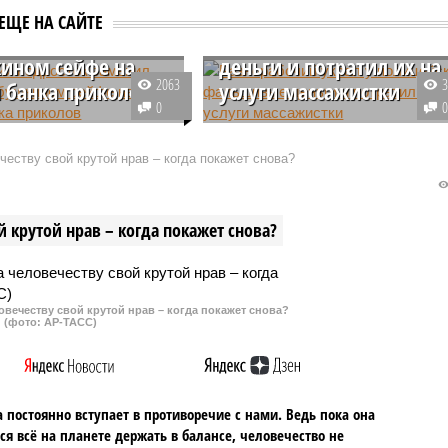
ский подросток
Разнорабочий украл у
ЕЩЕ НА САЙТЕ
л деньги в
полицейских фальшивы
ином сейфе на
деньги и потратил их на
2063
 банка приколов
услуги массажистки
0
еннолетний житель
В Ставрополье мужчина украл и
о-Черкесии попал под
папки с вещественными
еству свой крутой нрав – когда покажет снова?
 после того, как украл
доказательствами фальшивые
з сейфа своей бабушки и
купюры и потратил деньги на
их на билеты банка
услуги массажистки. В
 крутой нрав – когда покажет снова?
.
отношении него возбуждено
уголовное дело, но
разбирательство грозит и
сотрудникам
овечеству свой крутой нрав – когда покажет снова?
правоохранительных органов.
(фото: АР-ТАСС)
 постоянно вступает в противоречие с нами. Ведь пока она
ся всё на планете держать в балансе, человечество не