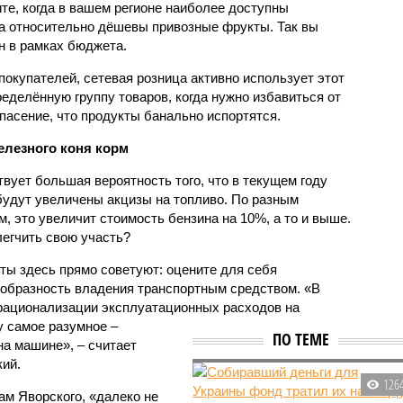
те, когда в вашем регионе наиболее доступны
да относительно дёшевы привозные фрукты. Так вы
н в рамках бюджета.
окупателей, сетевая розница активно использует этот
еделённую группу товаров, когда нужно избавиться от
пасение, что продукты банально испортятся.
елезного коня корм
вует большая вероятность того, что в текущем году
будут увеличены акцизы на топливо. По разным
м, это увеличит стоимость бензина на 10%, а то и выше.
легчить свою участь?
ты здесь прямо советуют: оцените для себя
образность владения транспортным средством. «В
рационализации эксплуатационных расходов на
 самое разумное –
ПО ТЕМЕ
на машине», – считает
ий.
126
ам Яворского, «далеко не