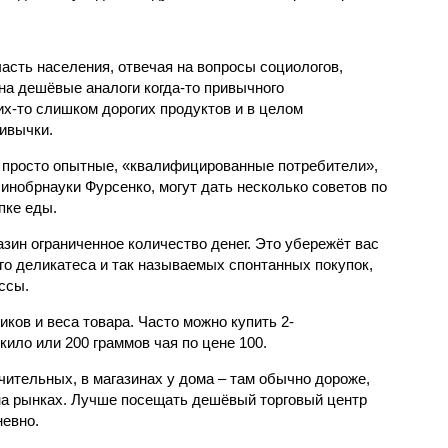
асть населения, отвечая на вопросы социологов,
 на дешёвые аналоги когда-то привычного
их-то слишком дорогих продуктов и в целом
ивычки.
 просто опытные, «квалифицированные потребители»,
нобрнауки Фурсенко, могут дать несколько советов по
пке еды.
азин ограниченное количество денег. Это убережёт вас
го деликатеса и так называемых спонтанных покупок,
ссы.
ов и веса товара. Часто можно купить 2-
кило или 200 граммов чая по цене 100.
чительных, в магазинах у дома – там обычно дороже,
на рынках. Лучше посещать дешёвый торговый центр
невно.