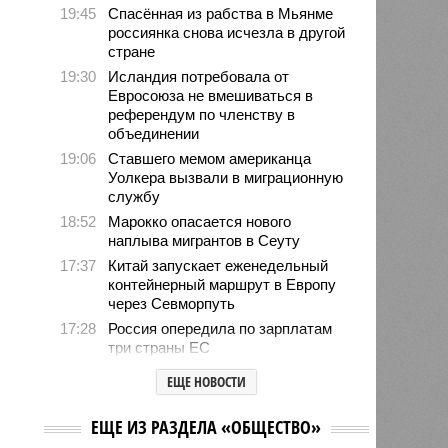
19:45
Спасённая из рабства в Мьянме
россиянка снова исчезла в другой
стране
19:30
Исландия потребовала от
Евросоюза не вмешиваться в
референдум по членству в
объединении
19:06
Ставшего мемом американца
Уолкера вызвали в миграционную
службу
18:52
Марокко опасается нового
наплыва мигрантов в Сеуту
17:37
Китай запускает еженедельный
контейнерный маршрут в Европу
через Севморпуть
17:28
Россия опередила по зарплатам
три страны ЕС
17:16
Александр Лукашенко призвал
ЕЩЕ НОВОСТИ
белорусов скупать пустующие
избы
ЕЩЕ ИЗ РАЗДЕЛА «ОБЩЕСТВО»
14:49
Девушка объяснила убийство