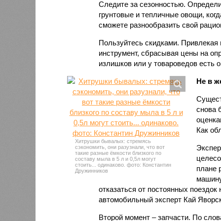
Следите за сезонностью. Определи
грунтовые и тепличные овощи, ког
сможете разнообразить свой рацио
Пользуйтесь скидками. Привлекая п
инструмент, сбрасывая цены на опр
излишков или у товароведов есть о
Не в ж
Сущест
снова 
оценка
Как об
Хитрушки бывалых: стремясь
Экспер
сэкономить, они разузнали, что вот
такие разные ёмкости близкого по
целесо
составу мыла в 5 л и 0,5л могут
стоить... одинаково. фото: Константин
плане 
Дружинников
машину
отказаться от постоянных поездок 
автомобильный эксперт Кай Яворск
Второй момент – запчасти. По слов