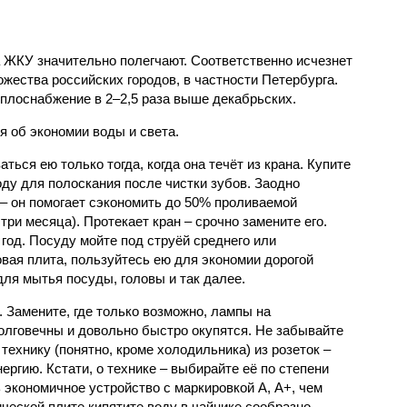
за ЖКУ значительно полегчают. Соответственно исчезнет
жества российских городов, в частности Петербурга.
еплоснабжение в 2–2,5 раза выше декабрьских.
я об экономии воды и света.
ться ею только тогда, когда она течёт из крана. Купите
оду для полоскания после чистки зубов. Заодно
 – он помогает сэкономить до 50% проливаемой
три месяца). Протекает кран – срочно замените его.
год. Посуду мойте под струёй среднего или
овая плита, пользуйтесь ею для экономии дорогой
для мытья посуды, головы и так далее.
. Замените, где только возможно, лампы на
долговечны и довольно быстро окупятся. Не забывайте
технику (понятно, кроме холодильника) из розеток –
ергию. Кстати, о технике – выбирайте её по степени
 экономичное устройство с маркировкой А, А+, чем
ической плите кипятите воду в чайнике сообразно