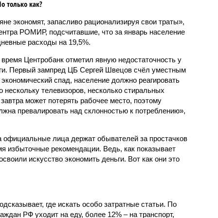
Но только как?
яне экономят, запасливо рационализируя свои траты»,
ентра РОМИР, подсчитавшие, что за январь население
невные расходы на 19,5%.
е время Центробанк отметил явную недостаточность у
ьги. Первый зампред ЦБ Сергей Швецов счёл уместным
 экономический спад, население должно реагировать
о нескольку телевизоров, несколько стиральных
 завтра может потерять рабочее место, поэтому
лжна превалировать над склонностью к потреблению»,
да официальные лица держат обывателей за простачков
мя избыточные рекомендации. Ведь, как показывает
освоили искусство экономить деньги. Вот как они это
дсказывает, где искать особо затратные статьи. По
аждан РФ уходит на еду, более 12% – на транспорт,