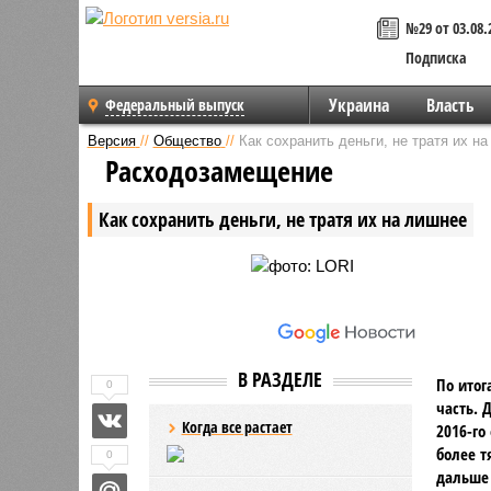
№29 от 03.08.
Подписка
Украина
Власть
Федеральный выпуск
Версия
//
Общество
//
Как сохранить деньги, не тратя их н
Расходозамещение
Как сохранить деньги, не тратя их на лишнее
В РАЗДЕЛЕ
По итог
0
часть. 
Когда все растает
2016-го
более т
0
дальше 