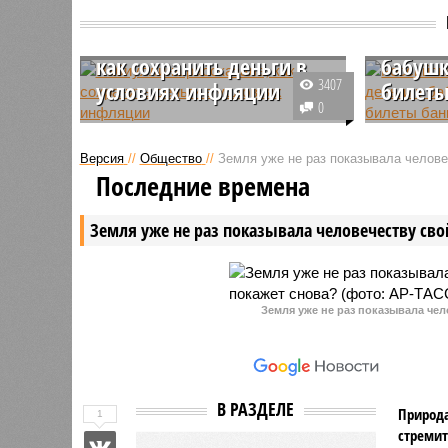
Россий
Набиуллина рассказала,
замени
как сохранить деньги в
бабушк
3407
условиях инфляции
билеты
0
По словам главы Центробанка
Несоверш
РФ Эльвиры Набиуллиной,
Карачаев
Версия
//
Общество
//
Земля уже не раз показывала человеч
сберечь деньги и даже
следствие
Последние времена
приумножить накопления можно
деньги и
при помощи депозитов, ставки по
заменил 
Земля уже не раз показывала человечеству свой
которым сейчас очень
приколов
привлекательны.
Земля уже не раз показывала чел
В РАЗДЕЛЕ
Природа
1
стремит