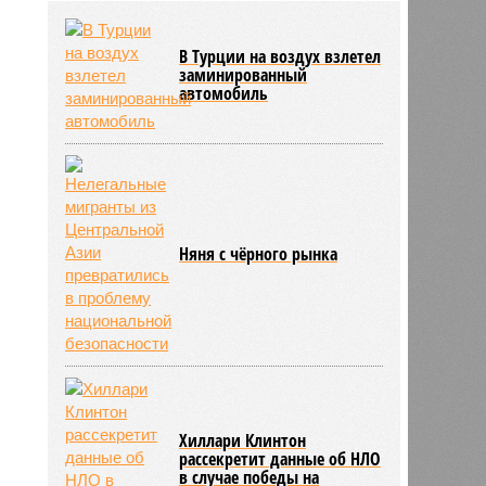
трёхмесячного сына
14:40
Сергей Миронов выступил за
В Турции на воздух взлетел
увеличение пенсий детям,
заминированный
потерявшим родителей
автомобиль
13:56
Финляндия захотела использовать
приграничные болота против
России
Няня с чёрного рынка
Хиллари Клинтон
рассекретит данные об НЛО
в случае победы на