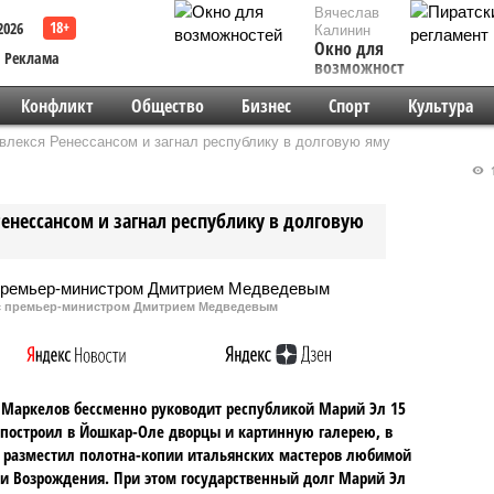
Вячеслав
2026
Калинин
Окно для
Реклама
возможностей
Конфликт
Общество
Бизнес
Спорт
Культура
влекся Ренессансом и загнал республику в долговую яму
1
енессансом и загнал республику в долговую
 с премьер-министром Дмитрием Медведевым
Маркелов бессменно руководит республикой Марий Эл 15
 построил в Йошкар-Оле дворцы и картинную галерею, в
 разместил полотна-копии итальянских мастеров любимой
и Возрождения. При этом государственный долг Марий Эл