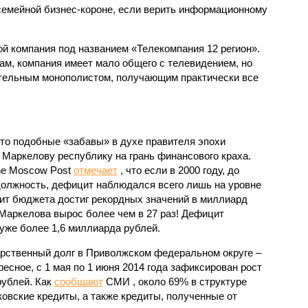
семейной бизнес-короне, если верить информационному
 компания под названием «Телекомпания 12 регион».
м, компания имеет мало общего с телевидением, но
ительным монополистом, получающим практически все
что подобные «забавы» в духе правителя эпохи
Маркелову республику на грань финансового краха.
The Moscow Post
отмечает
, что если в 2000 году, до
олжность, дефицит наблюдался всего лишь на уровне
ицит бюджета достиг рекордных значений в миллиард
 Маркелова вырос более чем в 27 раз! Дефицит
уже более 1,6 миллиарда рублей.
рственный долг в Приволжском федеральном округе –
есное, с 1 мая по 1 июня 2014 года зафиксирован рост
рублей. Как
сообщают
СМИ , около 69% в структуре
овские кредиты, а также кредиты, полученные от