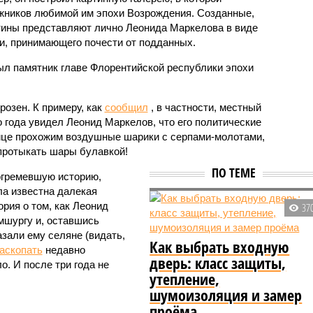
жников любимой им эпохи Возрождения. Созданные,
тины представляют лично Леонида Маркелова в виде
ти, принимающего почести от подданных.
рыл памятник главе Флорентийской республики эпохи
розен. К примеру, как
сообщил
, в частности, местный
о года увидел Леонид Маркелов, что его политические
ице прохожим воздушные шарики с серпами-молотами,
 протыкать шары булавкой!
ПО ТЕМЕ
рогремевшую историю,
ла известна далекая
рия о том, как Леонид
37
мшургу и, оставшись
зали ему селяне (видать,
Как выбрать входную
аскопать
недавно
дверь: класс защиты,
о. И после три года не
утепление,
шумоизоляция и замер
проёма