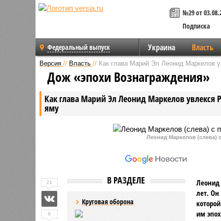
№29 от 03.08.
Подписка
Украина
Власть
Федеральный выпуск
Версия
//
Власть
//
Как глава Марий Эл Леонид Маркелов у
Дож «эпохи Вознаграждения»
Как глава Марий Эл Леонид Маркелов увлекся Р
яму
Леонид Маркелов (слева)
В РАЗДЕЛЕ
Леонид 
21
лет. Он
Круговая оборона
которой
им эпох
6