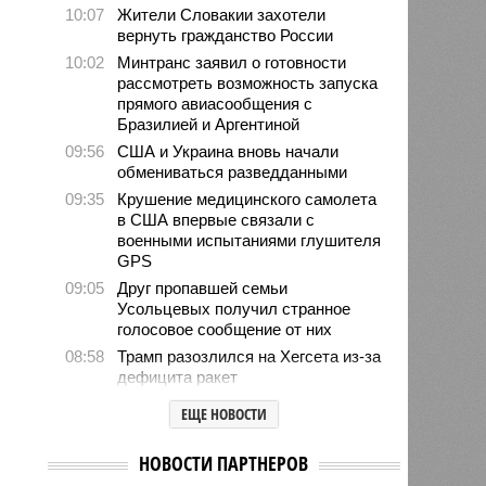
10:07
Жители Словакии захотели
вернуть гражданство России
10:02
Минтранс заявил о готовности
рассмотреть возможность запуска
прямого авиасообщения с
Бразилией и Аргентиной
09:56
США и Украина вновь начали
обмениваться разведданными
09:35
Крушение медицинского самолета
в США впервые связали с
военными испытаниями глушителя
GPS
09:05
Друг пропавшей семьи
Усольцевых получил странное
голосовое сообщение от них
08:58
Трамп разозлился на Хегсета из-за
дефицита ракет
08:56
Американцы тестировали вакцины
ЕЩЕ НОВОСТИ
от ВИЧ и СПИД на украинских
военных
НОВОСТИ ПАРТНЕРОВ
08:48
ЦРУ создало тайную группу для