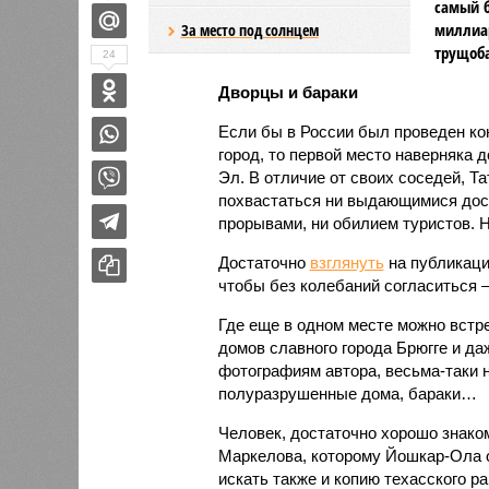
самый б
миллиар
За место под солнцем
трущоба
24
Дворцы и бараки
Если бы в России был проведен ко
город, то первой место наверняка
Эл. В отличие от своих соседей, Т
похвастаться ни выдающимися дос
прорывами, ни обилием туристов. Н
Достаточно
взглянуть
на публикаци
чтобы без колебаний согласиться –
Где еще в одном месте можно встр
домов славного города Брюгге и да
фотографиям автора, весьма-таки 
полуразрушенные дома, бараки…
Человек, достаточно хорошо знако
Маркелова, которому Йошкар-Ола о
искать также и копию техасского р