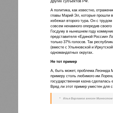
других субъектов РФ.
А политика, как известно, отражен
главы Марий Эл, которые прошли в
избежал второго тура. Он с трудом
совсем ненамного опередив своего 
Госдуму в нынешнем году коммуни
представителя «Единой России» Ла
только 37% голосов. Так республик
(вместе с Ульяновской и Иркутской
одномандатных округах.
Не тот пример
А, быть может, проблема Леонида 
примеру столь любимого им Лоренц
государственная казна сделалась е
Вряд ли этот пример уместен для с
*
Илья Варламов внесен Минюстом 