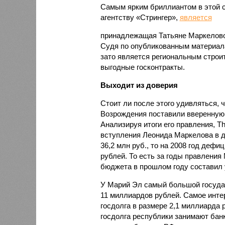
Самым ярким бриллиантом в этой 
агентству «Стрингер»,
является
принадлежащая Татьяне Маркеловой
Судя по опубликованным материала
зато является региональным стро
выгодные госконтракты.
Выходит из доверия
Стоит ли после этого удивляться, 
Возрождения поставили вверенную 
Анализируя итоги его правления, 
вступления Леонида Маркелова в д
36,2 млн руб., то на 2008 год деф
рублей. То есть за годы правления
бюджета в прошлом году составил 
У Марий Эл самый большой госуда
11 миллиардов рублей. Самое интер
госдолга в размере 2,1 миллиарда 
госдолга республики занимают банк