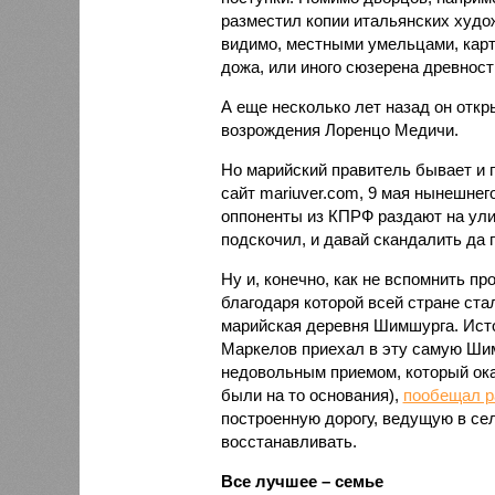
разместил копии итальянских худо
видимо, местными умельцами, кар
дожа, или иного сюзерена древнос
А еще несколько лет назад он отк
возрождения Лоренцо Медичи.
Но марийский правитель бывает и г
сайт mariuver.com, 9 мая нынешнег
оппоненты из КПРФ раздают на ул
подскочил, и давай скандалить да
Ну и, конечно, как не вспомнить п
благодаря которой всей стране ста
марийская деревня Шимшурга. Исто
Маркелов приехал в эту самую Ши
недовольным приемом, который ока
были на то основания),
пообещал р
построенную дорогу, ведущую в сел
восстанавливать.
Все лучшее – семье