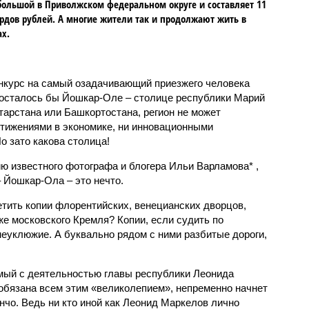
ольшой в Приволжском федеральном округе и составляет 11
дов рублей. А многие жители так и продолжают жить в
х.
нкурс на самый озадачивающий приезжего человека
 досталось бы Йошкар-Оле – столице республики Марий
атарстана или Башкортостана, регион не может
тижениями в экономике, ни инновационными
о зато какова столица!
ю известного фотографа и блогера Ильи Варламова* ,
 Йошкар-Ола – это нечто.
етить копии флорентийских, венецианских дворцов,
же московского Кремля? Копии, если судить по
неуклюжие. А буквально рядом с ними разбитые дороги,
мый с деятельностью главы республики Леонида
бязана всем этим «великолепием», непременно начнет
анчо. Ведь ни кто иной как Леонид Маркелов лично