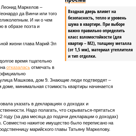
 Леонид Маркелов –
Входная дверь влияет на
еонардо да Винчи или того
безопасность, тепло и уровень
еликолепным. И ни о чем
шума в квартире. При выборе
ию в образе поэта и
важно правильно определить
класс взломостойкости (для
квартир – М2), толщину металла
ьной жизни глава Марий Эл
(от 1,5 мм), материал утеплителя
и тип отделки.
 долгое время тщательно
ина
отказалась
отмечать в
а официально
, улица Машкова, дом 9. Знающие люди подтвердят –
м доме, минимальная стоимость квартиры начинается
вала указать в декларациях о доходах и
ственности. Надо полагать, что скрываться-прятаться
12 году (за два месяца до подачи декларации о доходах)
. Совместно нажитое имущество было переписано на
 родственницу марийского главы Татьяну Маркелову.