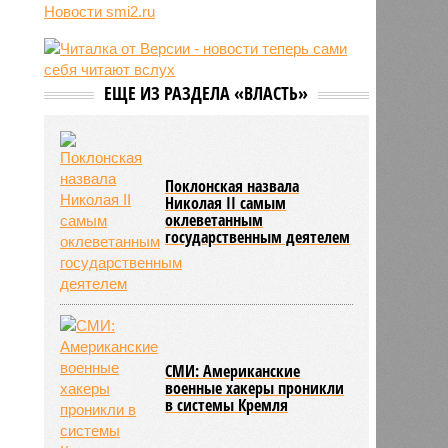
раскола элит на Кубе
Новости smi2.ru
08:40
Россияне массово попадают в
психбольницы после модных
ретритов с голоданием и
телесными практиками
ЕЩЕ ИЗ РАЗДЕЛА «ВЛАСТЬ»
08:38
Пентагон скрыл данные о сотнях
убитых мирных жителей при
авиаударах США по Йемену
Поклонская назвала
Николая II самым
оклеветанным
государственным деятелем
СМИ: Американские
военные хакеры проникли
в системы Кремля