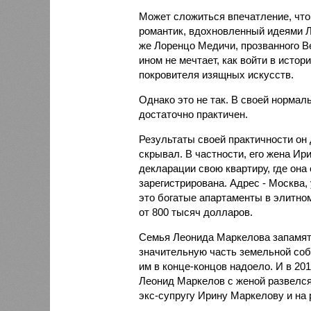
Может сложиться впечатление, что
романтик, вдохновленный идеями Л
же Лоренцо Медичи, прозванного В
ином не мечтает, как войти в истор
покровителя изящных искусств.
Однако это не так. В своей нормал
достаточно практичен.
Результаты своей практичности он
скрывал. В частности, его жена Ир
декларации свою квартиру, где он
зарегистрирована. Адрес - Москва
это богатые апартаменты в элитно
от 800 тысяч долларов.
Семья Леонида Маркелова запамято
значительную часть земельной соб
им в конце-концов надоело. И в 20
Леонид Маркелов с женой развелся
экс-супругу Ирину Маркелову и на