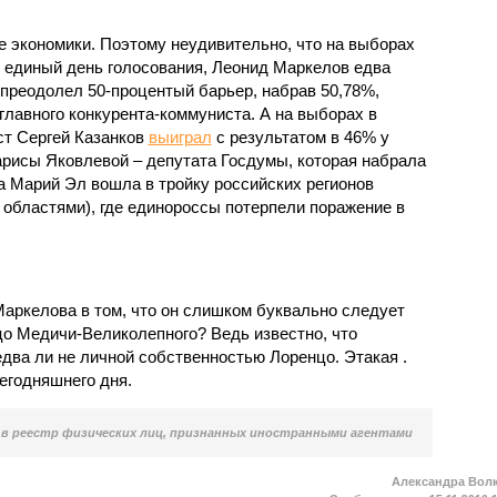
ие экономики. Поэтому неудивительно, что на выборах
 единый день голосования, Леонид Маркелов едва
 преодолел 50-процентый барьер, набрав 50,78%,
главного конкурента-коммуниста. А на выборах в
ст Сергей Казанков
выиграл
с результатом в 46% у
рисы Яковлевой – депутата Госдумы, которая набрала
а Марий Эл вошла в тройку российских регионов
 областями), где единороссы потерпели поражение в
Маркелова в том, что он слишком буквально следует
о Медичи-Великолепного? Ведь известно, что
два ли не личной собственностью Лоренцо. Этакая .
егодняшнего дня.
в реестр физических лиц, признанных иностранными агентами
Александра Вол