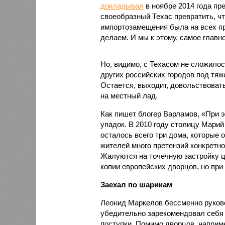
докладывал
в ноябре 2014 года пр
своеобразный Техас превратить, ч
импортозамещения была на всех при
делаем. И мы к этому, самое главно
Но, видимо, с Техасом не сложилос
других российских городов под тя
Остается, выходит, довольствова
на местный лад.
Как пишет блогер Варламов, «При э
упадок. В 2010 году столицу Марий
осталось всего три дома, которые 
жителей много претензий конкретн
Жалуются на точечную застройку ц
копии европейских дворцов, но при
Заехал по шарикам
Леонид Маркелов бессменно руково
убедительно зарекомендовал себя 
поступки. Помимо дворцов, наприме