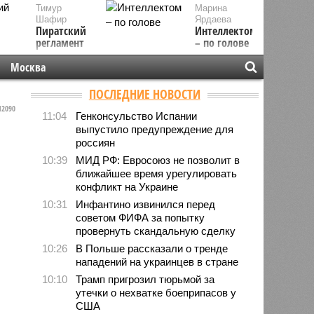
Тимур
Марина
Шафир
Ярдаева
Пиратский
Интеллектом
регламент
– по голове
Москва
ПОСЛЕДНИЕ НОВОСТИ
2090
11:04
Генконсульство Испании
выпустило предупреждение для
россиян
10:39
МИД РФ: Евросоюз не позволит в
ближайшее время урегулировать
конфликт на Украине
10:31
Инфантино извинился перед
советом ФИФА за попытку
провернуть скандальную сделку
10:26
В Польше рассказали о тренде
нападений на украинцев в стране
10:10
Трамп пригрозил тюрьмой за
утечки о нехватке боеприпасов у
США