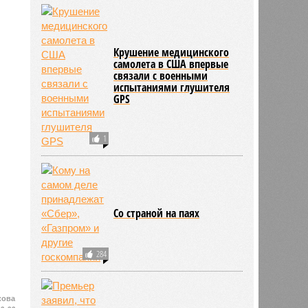
Крушение медицинского
самолета в США впервые
связали с военными
испытаниями глушителя
GPS
1
Со страной на паях
284
кова