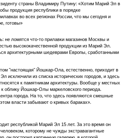
езиденту страны Владимиру Путину: «Хотим Марий Эл в
тобы продукция республики в порядке
лавках во всех регионах России, что мы сегодня и
е, готовы»
ь: не ломятся что-то прилавки магазинов Москвы и
жестью высококачественной продукции из Марий Эл.
ться архитектурными шедеврами Европы, сработанными
том "настоящая" Йошкар-Ола, естественно, приходит в
 Эл исключили из списка исторических городов, и здесь
относятся к памятникам архитектуры. Вообще у местных
о к облику Йошкар-Олы маркеловского периода.
ентра города. На то, что здесь появляются смешные
 этом власти забывают о кривых бараках».
дит республикой Марий Эл 15 лет. За это время он
человеком, которому не чужды экстравагантные
р, он построил картинную галерею, в которой