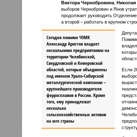
Виктора Чернобровина
,
Николая
выборов Чернобровин и Янов утрати
продолжает руководить Отделение
а второй – работать в крупном стр
Депута
Сегодня помимо ЧЭМК
Помимо
Александр Аристов владеет
владел
несколькими предприятиями на
которы
территории Челябинской,
област
Свердловской и Кемеровской
областей, которые объединены
Если 2
под именем Урало-Сибирской
выборо
металлургической компании –
выраст
крупнейшего производителя
«калин
ферросплавов в России. Кроме
предст
того, ему принадлежат
отчаян
несколько
демонс
сельскохозяйственных активов
Челяби
на юге страны
предпо
структ