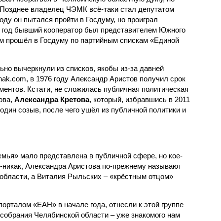
 Позднее владелец ЧЭМК всё-таки стал депутатом
оду он пытался пройти в Госдуму, но проиграл
03 год бывший кооператор был представителем Южного
-м прошёл в Госдуму по партийным спискам «Единой
льно вычеркнули из списков, якобы из-за давней
ak.com, в 1976 году Александр Аристов получил срок
ментов. Кстати, не сложилась публичная политическая
ова,
Александра Кретова
, который, избравшись в 2011
 один созыв, после чего ушёл из публичной политики и
емья» мало представлена в публичной сфере, но кое-
ак-никак, Александра Аристова по-прежнему называют
области, а Виталия Рыльских – «крёстным отцом»
орталом «ЕАН» в начале года, отнесли к этой группе
 собрания Челябинской области – уже знакомого нам