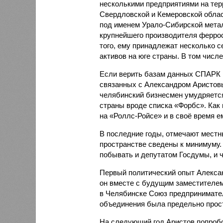
несколькими предприятиями на тер
Свердловской и Кемеровской обла
под именем Урало-Сибирской метал
крупнейшего производителя феррос
того, ему принадлежат несколько 
активов на юге страны. В том числе
Если верить базам данных СПАРК и
связанных с Александром Аристов
челябинский бизнесмен умудряется
страны вроде списка «Форбс». Как
на «Роллс-Ройсе» и в своё время е
В последние годы, отмечают местн
пространстве сведены к минимуму. 
побывать и депутатом Госдумы, и 
Первый политический опыт Александ
он вместе с будущим заместителе
в Челябинске Союз предпринимател
объединения была предельно прост
На следующий год Аристов попробо