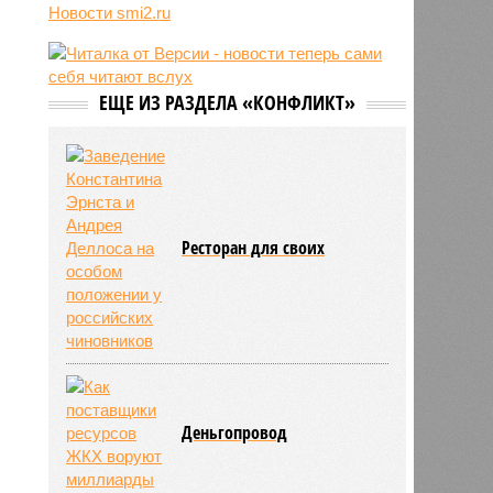
потерявшим родителей
Новости smi2.ru
13:56
Финляндия захотела использовать
приграничные болота против
России
ЕЩЕ ИЗ РАЗДЕЛА «КОНФЛИКТ»
13:15
С сентября изменятся правила
перевозки групп детей автобусами
Ресторан для своих
Деньгопровод