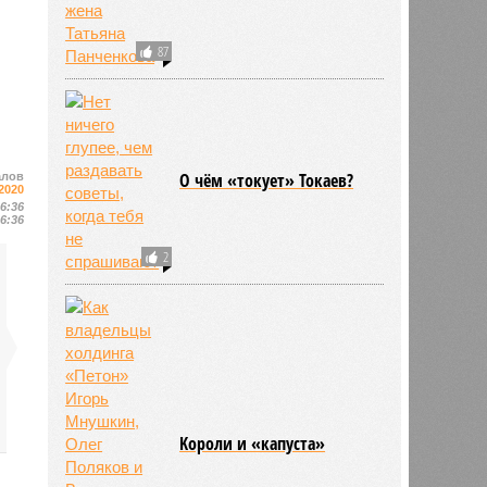
87
О чём «токует» Токаев?
алов
2020
16:36
16:36
2
Kороли и «капуста»