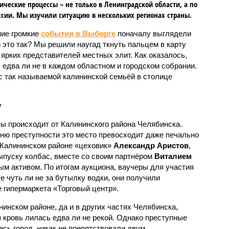
ические процессы – не только в Ленинградской области, а по
ссии. Мы изучили ситуацию в нескольких регионах страны.
ие громкие
события в Выборге
поначалу выглядели
 это так? Мы решили наугад ткнуть пальцем в карту
ярких представителей местных элит. Как оказалось,
 едва ли не в каждом областном и городском собрании.
 с так называемой калининской семьёй в столице
у
ы происходит от Калининского района Челябинска.
вню преступности это место превосходит даже печально
 Калининском районе «цеховик»
Александр Аристов
,
выпуску колбас, вместе со своим партнёром
Виталием
м активом. По итогам аукциона, ваучеры для участия
е чуть ли не за бутылку водки, они получили
е гипермаркета «Торговый центр».
нинском районе, да и в других частях Челябинска,
 кровь лилась едва ли не рекой. Однако преступные
есь город, никак не препятствовали двум