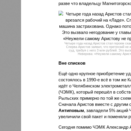
разве что владельцу Магнитогорск
Четыре года назад Аристов стал героем ска
Сперва Аристов заявил, что претензий не 
суд, требуя с него 3 млн рублей. Это в
Неверова: «Неужели самому Аристо
Вне списков
Ещё одно крупное приобретение у
состоялось в 1990-е всё в том же 
идёт о Челябинском электрометал
(ЧЭМК), который перешёл в собств
Рыльских примерно по той же схеме
Сначала Аристов вместе с другим 
Антиповым
, завладели 5% акций 
увеличили свой пакет и поменяли 
Сегодня помимо ЧЭМК Александр 