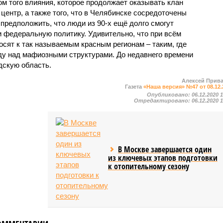
ом того влияния, которое продолжает оказывать клан
центр, а также того, что в Челябинске сосредоточены
 предположить, что люди из 90-х ещё долго смогут
и федеральную политику. Удивительно, что при всём
сят к так называемым красным регионам – таким, где
у над мафиозными структурами. До недавнего времени
дскую область.
Алексей Прив
Газета
«Наша версия» №47 от 08.12.
Опубликовано:
06.12.2020 
Отредактировано:
06.12.2020 
В Москве завершается один
из ключевых этапов подготовки
к отопительному сезону