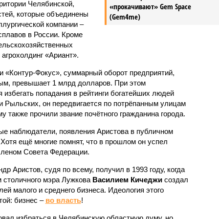
ритории Челябинской,
«прокачивают» Gem Space
стей, которые объединены
(Gem4me)
лургической компании –
плавов в России. Кроме
сельскохозяйственных
 агрохолдинг «Ариант».
 «Контур-Фокус», суммарный оборот предприятий,
ым, превышает 1 млрд долларов. При этом
 избегать попадания в рейтинги богатейших людей
 и Рыльских, он передвигается по потрёпанным улицам
му также прочили звание почётного гражданина города.
ые наблюдатели, появления Аристова в публичном
Хотя ещё многие помнят, что в прошлом он успел
членом Совета Федерации.
р Аристов, судя по всему, получил в 1993 году, когда
м столичного мэра Лужкова
Василием Кичеджи
создал
ей малого и среднего бизнеса. Идеология этого
ой: бизнес –
во власть
!
вал избраться в Челябинскую областную думу, но