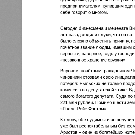
предпринимателям, купившим один 
себе говорит о многом.
Сегодня бизнесмена и мецената Ви
лет назад ходили слухи, что он во
было сложно объяснить причину, п
почётное звание людям, имевшим с
верности, наверное, ведь у господ
«незаконное хранение оружия».
Впрочем, почётным гражданином Чел
чиновники отозвали свою инициатив
потерял: Рыльских не только продо
комиссию по депутатской этике. В
самого богатого депутата. Судя по
221 млн рублей. Помимо шести зем
«Роллс-Ройс Фантом».
К слову, обе судимости он получил 
уже был респектабельным бизнесме
Аристов – один из богатейших жите