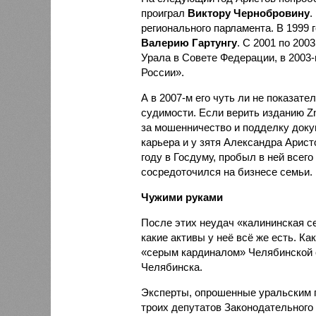
проиграл
Виктору Чернобровину
.
регионального парламента. В 1999 г
Валерию Гартунгу
. С 2001 по 20
Урала в Совете Федерации, в 2003
России».
А в 2007-м его чуть ли не показате
судимости. Если верить изданию Zn
за мошенничество и подделку доку
карьера и у зятя Александра Арист
году в Госдуму, пробыл в ней всего
сосредоточился на бизнесе семьи.
Чужими руками
После этих неудач «калининская с
какие активы у неё всё же есть. К
«серым кардиналом» Челябинской 
Челябинска.
Эксперты, опрошенные уральским п
троих депутатов Законодательного