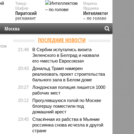
Тимур
Марина
Шафир
Ярдаева
Пиратский
Интеллектом
регламент
– по голове
Москва
ПОСЛЕДНИЕ НОВОСТИ
7234
21:48
В Сербии испугались визита
Зеленского в Белград и назвали
его «местью Евросоюза»
20:43
Дональд Трамп намерен
реализовать проект строительства
бального зала в Белом доме
20:27
Лондонская полиция лишится 1000
рабочих мест
20:12
Прогулявшуюся голой по Москве
блогершу поместили под
домашний арест
19:45
Спасённая из рабства в Мьянме
россиянка снова исчезла в другой
стране