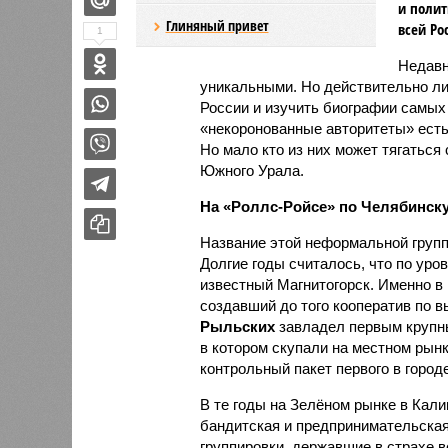
и полит
Глиняный привет
всей Ро
1
Недавн
уникальными. Но действительно ли
России и изучить биографии самых 
«некоронованные авторитеты» есть
Но мало кто из них может тягаться
Южного Урала.
На «Роллс-Ройсе» по Челябинск
Название этой неформальной групп
Долгие годы считалось, что по уро
известный Магнитогорск. Именно в
создавший до того кооператив по 
Рыльских
завладел первым крупны
в котором скупали на местном рынк
контрольный пакет первого в город
В те годы на Зелёном рынке в Кали
бандитская и предпринимательская
группировки, державшие в страхе в