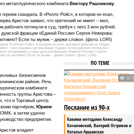
ого металлургического комбината
Виктору Рашникову
.
ндала. В «Роллс-Ройс», в котором он ехал, врезался рабочий на «Ладе».
имеет – мол, машина застрахована. Однако потом рабочего потянули в
ызвало негодование у главы думской фракции «Единой России» Сергея
ву не противно? Если ты мужик – держи слово». (фото: LORI)
ПО ТЕМЕ
дачливых бизнесменов
1077
Калининском районе. Речь
лургическом комбинате
енность группы Аристова –
, что и Торговый центр.
Послание из 90-х
своим партнёром,
Юрием
ЧЭМК, а затем удачно
Какими методами Александр
руководство предприятия.
Качановский, Валерий Остриков и
Аристов владеет
Наталья Аршавская