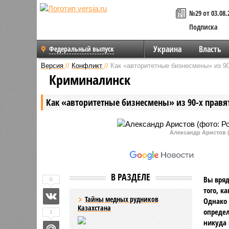
№29 от 03.08.
Подписка
Украина
Власть
Федеральный выпуск
Версия
//
Конфликт
//
Как «авторитетные бизнесмены» из 90
Криминалинск
Как «авторитетные бизнесмены» из 90-х правят
Александр Аристов 
В РАЗДЕЛЕ
Вы вряд
0
того, к
Тайны медных рудников
Однако 
Казахстана
определ
1
никуда 