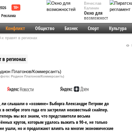
Вячеслав
2026
Калинин
Окно для
Реклама
возможностей
Конфликт
Общество
Бизнес
Спорт
Культура
-х правят в регионах
1
 в регионах
(фото: Родион Платонов/Коммерсантъ)
 ли слышали о «хозяине» Выборга Александре Петрове до
ак в октябре этого года его застрелил неизвестный снайпер.
теперь мы все знаем, что представители весьма
ённых кругов, которым удалось выжить в 90-е, не только
не ушли, но и продолжают влиять на многие экономические