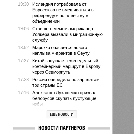
19:30
Исландия потребовала от
Евросоюза не вмешиваться в
референдум по членству в
объединении
19:06
Ставшего мемом американца
Уолкера вызвали в миграционную
службу
18:52
Марокко опасается нового
наплыва мигрантов в Сеуту
17:37
Китай запускает еженедельный
контейнерный маршрут в Европу
через Севморпуть
17:28
Россия опередила по зарплатам
три страны ЕС
17:16
Александр Лукашенко призвал
белорусов скупать пустующие
избы
14:49
Девушка объяснила убийство
ЕЩЕ НОВОСТИ
трёхмесячного сына
14:40
Сергей Миронов выступил за
НОВОСТИ ПАРТНЕРОВ
увеличение пенсий детям,