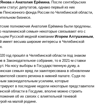
 Янова
и
Анатолия Ерёмина
. После сентябрьских
ли статус депутатов, однако первый из них
м Пенсионного фонда России по Челябинской области,
оительном бизнесе.
тские полномочия Анатолия Ерёмина были продлены.
 «калининской семьи» некоторые связывают его с
ьцем Русской медной компании
Игорем Алтушкиным
,
й имеет весьма широкие интересы в Челябинской
и.
020 год прошёл в Челябинской области под знаком
в в Законодательное собрание, то в 2021-м ставки
ут. На носу выборы в Государственную думу, а
инская семья» вряд ли заинтересована в обновлении
авителей своего региона в нижней палате. Судя по
ным законодательным усилиям, которые
трируют в последние недели некоторые представители
нской области в Госдуме, вполне можно строить
ложения об их связях с влиятельной теневой
урой на малой родине.