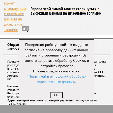
Новости smi2.ru
ЕЩЕ ИЗ РАЗДЕЛА «ОБЩЕСТВО»
Вышел трейлер девятого эпизода «Звездных
войн»
Продолжая работу с сайтом вы даете
согласие на обработку данных нашим
сайтом и сторонними ресурсами. Вы
можете запретить обработку Cookies в
настройках браузера.
Пожалуйста, ознакомьтесь с
Мать осужденной за наркотики
«Политикой в отношении обработки
израильтянки записала видеообращение
персональных данных»
.
OK