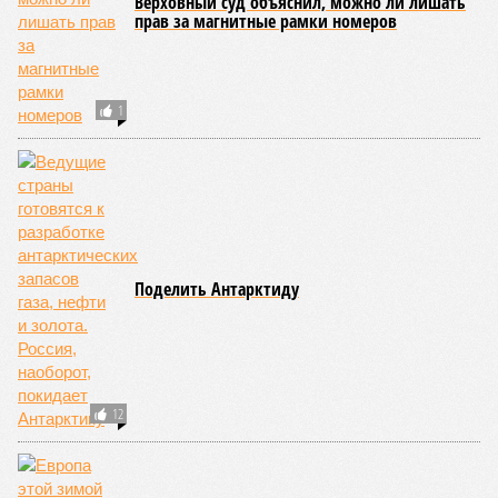
10:11
В Японии впервые за последние годы открыто
назвали США причастными к ядерным
бомбардировкам
10:08
Спецслужбы продолжают использовать номерные
радиостанции для передачи шифровок агентам
09:59
Детство без ИИ назвали привилегией элиты
09:50
В Германии пенсионной политикой недовольны 80%
граждан
ЕЩЕ НОВОСТИ
НОВОСТИ ПАРТНЕРОВ
В Тюмени ввели режим ЧС из-за рекордного
наводнения
ЕС попросили вернуть России украденные
миллиарды