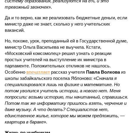
систему образования, реализуются на 8%, и это
тревожный звоночек
».
Да и то верно, как же реализовать бюджетные деньги, если
министр даже не знает, сколько у него учительских
вакансий.
Но, похоже, урок, преподанный ей в Государственной думе,
министр Ольга Васильева не выучила. Кстати,
«Московский комсомолец» решил узнать о реакции
простых учителей на выступление их министра в
парламенте. Положительных откликов не нашлось.
Особенно
впечатляет
рассказ учителя
Павла Волкова
из
школы забайкальского поселка Яблоново: «
Сначала я
специализировался лишь на физике и математике. Но
потом уволился учитель истории, а нового нет. Меня
попросили: возьми историю, ты начитанный, справишься.
Потом так же информатику пришлось взять, черчение и
даже музыку. А что делать? Специалистов нет,
единственное жилье, которое мы можем предложить, —
квартира в бараке
».
Жизнь по учебникам