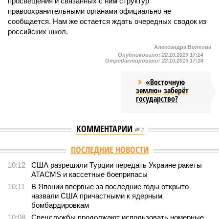
просвещения и связанных с ним структур
правоохранительными органами официально не
сообщается. Нам же остается ждать очередных сводок из
российских школ.
Александра Волкова
Опубликовано:
22.10.2019 17:24
Отредактировано:
22.10.2019 17:24
«Восточную
землю» заберёт
государство?
КОММЕНТАРИИ
0
Версия
//
Конфликт
//
Монополия вкладывалась-вкладывалась в
Армению и довкладывалась
1264
РЖД против своей страны
Монополия вкладывалась-вкладывалась в Армению и
довкладывалась