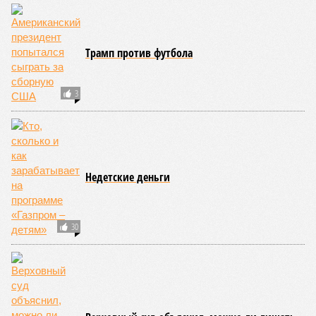
осталось. Вместе с тем, если маленький Пашинян
отожмёт актив большой РЖД в маленькой Армении,
то о какой результативной внешней политике России
можно будет говорить в принципе?
Иван Дмитриев
Опубликовано:
08.08.2026 17:00
Отредактировано:
08.08.2026 17:00
Экс-президент
Посол ты на!
Финляндии
отказался признать
Россию угрозой для
Европы
КОММЕНТАРИИ
0
Новости smi2.ru
ПОСЛЕДНИЕ НОВОСТИ
10:12
США разрешили Турции передать Украине ракеты
ATACMS и кассетные боеприпасы