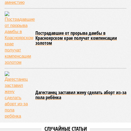
кажется, стало только хуже. Как отметил менеджер, ЮКЖД
и РЖД
«последовательно и в полном объёме исполняют
взятые на себя обязательства в рамках концессионного
договора от 2008 года». «Концессия дала Армении
современную железную дорогу, при этом освободив
бюджет республики от затрат на её восстановление и
содержание. Дивиденды акционеру никогда не
выплачивались, вся прибыль шла на развитие железной
дороги»
, – добавил Белозёров.
И в самом деле. Российская сторона поставляла Армении
вагоны, по первому чиху ремонтировала пути, в том числе
повреждённые стихией, выплатила в казну закавказской
республики 15 млрд рублей налогов, пускала прибыль на
развитие местной железнодорожной инфраструктуры.
Из слов Белозёрова и приведённых фактов легко сделать
вывод о том, что ОАО «РЖД» занималось в Армении не
деловой активностью, а сугубой благотворительностью, не
инвестировало, а раздавало пожертвования, не
зарабатывало само, а давало зарабатывать другим и,