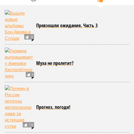
европейская концессия для управления путями, а
доходы от эксплуатации путей будут делиться плюс-
минус в таком же соотношении, как с американцами
(74% – Вашингтону, 26% – Еревану).
Мирослава Регинская, публицист
– Довольно вероятным представляется вариант
развития событий, при котором после ухода РЖД
железные дороги Армении быстро обретут другого
спонсора. Вряд ли Пашинян стал бы провоцировать
РЖД совсем без гарантий. В сущности, это очередной
и привычный уже «слив» России бывшими союзниками.
Потерянные нами сателлиты ищут и обретают
новых хозяев, и никакая благодарность или даже
подаренная от щедрот Российского государства
значительная выгода их в этом не могут остановить.
Юрий Баранчик, политолог
– Понятно, почему Пашинян хочет отжать актив
РЖД – в отместку за закрытие российских рынков. Ну
и вообще, чтобы ничего российского в стране не