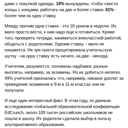
даже с покупкой одежды.
10%
вынуждены, чтобы свести
концы с концами, работать на две и более ставки.
61%
-
более чем на одну ставку.
Между прочим одна ставка - это 18 уроков в неделю. Их
мало просто вести, к ним надо еще и готовиться. Кроме
того, проверять тетради, заниматься внеклассной работой,
общаться с родителями. Удвоим ставку – мало не
покажется. Не зря газета процитировала учительскую
шутку - на одну ставку есть нечего, на две - некогда.
Учителям, разумеется, положены надбавки, разные
выплаты, например, за экзамены. Но их добиться нелегко.
49% учителей признались что, например, никаких доплат за
проведение экзаменов в 9-м и 11-м классах они не
получали.
И еще один интересный факт. В этом году, по данным
исследования глобальной образовательной конференции
EdCrunch, около 100 тысяч российских школьников не
пошли в школу. Их родители сделали выбор в пользу
альтернативного образования.