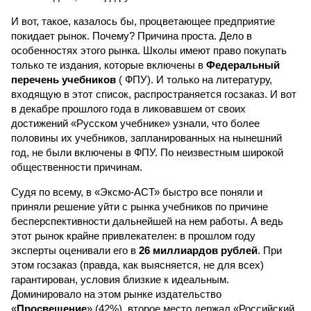
И вот, такое, казалось бы, процветающее предприятие
покидает рынок. Почему? Причина проста. Дело в
особенностях этого рынка. Школы имеют право покупать
только те издания, которые включены в
Федеральный
перечень учебников
( ФПУ). И только на литературу,
входящую в этот список, распространяется госзаказ. И вот
в декабре прошлого года в ликовавшем от своих
достижений «Русском учебнике» узнали, что более
половины их учебников, запланированных на нынешний
год, не были включены в ФПУ. По неизвестным широкой
общественности причинам.
Судя по всему, в «Эксмо-АСТ» быстро все поняли и
приняли решение уйти с рынка учебников по причине
бесперспективности дальнейшей на нем работы. А ведь
этот рынок крайне привлекателен: в прошлом году
эксперты оценивали его в
26 миллиардов рублей
. При
этом госзаказ (правда, как выясняется, не для всех)
гарантирован, условия близкие к идеальным.
Доминировало на этом рынке издательство
«
Просвещение
» (42%), второе место держал «Российский