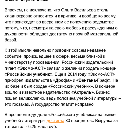
Впрочем, не исключено, что Ольга Васильева столь
хладнокровно относится и к критике, и вообще ко всему,
что происходит во вверенном ее попечению ведомстве
потому, что, несмотря на свою любовь к рассуждениям о
духовности, обладает достаточно прочной материальной
базой.
К этой мысли невольно приводит совсем недавнее
событие, происшедшее в сфере, весьма близкой к
министерству просвещения. Российский издательский
гигант «
Эксмо-АСТ
» заявил о желании продать концерн
«
Российский учебник
». Еще в 2014 году «Эксмо-АСТ»
приобрел издательства «
Дрофа
» и «
Вентана-Граф
». На
их базе и был создан «Российский учебник». В концерн
вошло и известное издательство «
Астрель
». Бизнес
пошел великолепно, ведь половина учебной литературы –
это госзаказ. А государство платит исправно.
В прошлом году доля «Российского учебника» на рынке
учебной литературы
достигла
30 процентов.. Выручка за
тот же год - 6,25 млрд руб.