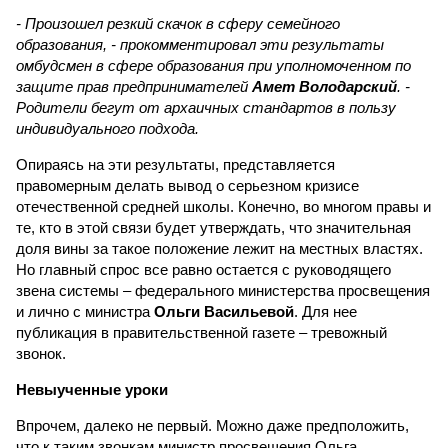
- Произошел резкий скачок в сферу семейного
образования, - прокомментировал эти результаты
омбудсмен в сфере образования при уполномоченном по
защите прав предпринимателей
Амет Володарский
. -
Родители бегут от архаичных стандартов в пользу
индивидуального подхода.
Опираясь на эти результаты, представляется
правомерным делать вывод о серьезном кризисе
отечественной средней школы. Конечно, во многом правы и
те, кто в этой связи будет утверждать, что значительная
доля вины за такое положение лежит на местных властях.
Но главный спрос все равно остается с руководящего
звена системы – федерального министерства просвещения
и лично с министра
Ольги Васильевой
. Для нее
публикация в правительственной газете – тревожный
звонок.
Невыученные уроки
Впрочем, далеко не первый. Можно даже предположить,
что к таким звонкам министр просвещения Ольга