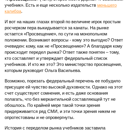
учебник». Есть и еще несколько издательств
меньшего
калибра
.
И вот на наших глазах второй по величине игрок простым
росчерком пера выкидывается за канаты. На рынке
остается «Просвещение», по сути на монопольном
положении. Возникают вопросы - кому это выгодно? Ответ
очевиден: кому, как не «Просвещению»? А благодаря кому
происходит передел рынка? Ответ также понятен – тому,
кто составляет и утверждает федеральный список
учебников. И кто же это? Это министерство просвещения,
которым руководит Ольга Васильева.
Возможно, порезать федеральный перечень ее побудило
присущее ей чувство высокой духовности. Однако на этот
счет существуют сомнения, и есть даже основания
полагать, что без меркантильной составляющей тут не
обошлось. По крайней мере такой точки зрения
придерживается ряд СМИ, и эти точки зрения никем не
опротестованы и не опровергнуты.
История с переделом рынка учебников заставила