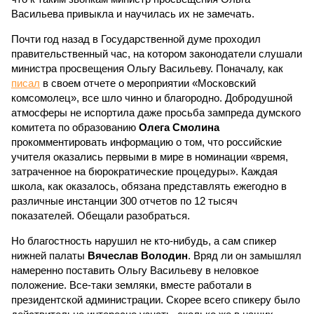
Васильева привыкла и научилась их не замечать.
Почти год назад в Государственной думе проходил
правительственный час, на котором законодатели слушали
министра просвещения Ольгу Васильеву. Поначалу, как
писал
в своем отчете о мероприятии «Московский
комсомолец», все шло чинно и благородно. Добродушной
атмосферы не испортила даже просьба зампреда думского
комитета по образованию
Олега Смолина
прокомментировать информацию о том, что российские
учителя оказались первыми в мире в номинации «время,
затраченное на бюрократические процедуры». Каждая
школа, как оказалось, обязана представлять ежегодно в
различные инстанции 300 отчетов по 12 тысяч
показателей. Обещали разобраться.
Но благостность нарушил не кто-нибудь, а сам спикер
нижней палаты
Вячеслав Володин
. Вряд ли он замышлял
намеренно поставить Ольгу Васильеву в неловкое
положение. Все-таки земляки, вместе работали в
президентской администрации. Скорее всего спикеру было