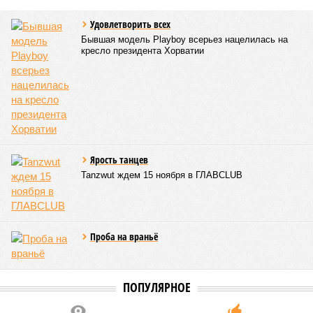
выходит, никак не гарантировало собственные интересы.
«Пока самая популярная в Армении точка зрения по
поводу будущего железных дорог рес­публики –
национализировать пути сообщения и, естественно,
ничего РЖД не компенсировать. Модернизация железных
дорог Армении за счёт России в Ереване считается
совершенно естественной»
, – указывает политолог
Андрей Суздальцев.
Вот только почему для менеджмента РЖД столь же
естественным считается вкладываться в закавказскую
«железку» тогда, когда на российских железных дорогах не
только
не решены
нынешние проблемы, но и постоянно
возникают
новые? Даст ли здесь свой комментарий
Белозёров?
Гарник Туманян, политолог
– Вероятно, в случае разрыва концессии Пашинян со
своими европейскими партнёрами могут
инициировать новый проект на территории Армении
подобно трамповскому TRIPP, где будет создана