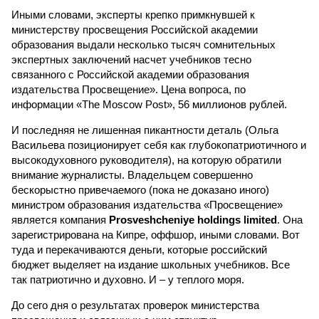
Иными словами, эксперты крепко примкнувшей к
министерству просвещения Российской академии
образования выдали несколько тысяч сомнительных
экспертных заключений насчет учебников тесно
связанного с Российской академии образования
издательства Просвещение». Цена вопроса, по
информации «The Moscow Post», 56 миллионов рублей.
И последняя не лишенная пикантности деталь (Ольга
Васильева позиционирует себя как глубокопатриотичного и
высокодуховного руководителя), на которую обратили
внимание журналисты. Владельцем совершенно
бескорыстно привечаемого (пока не доказано иного)
министром образования издательства «Просвещение»
является компания
Prosveshcheniye holdings limited
. Она
зарегистрирована на Кипре, оффшор, иными словами. Вот
туда и перекачиваются деньги, которые российский
бюджет выделяет на издание школьных учебников. Все
так патриотично и духовно. И – у теплого моря.
До сего дня о результатах проверок министерства