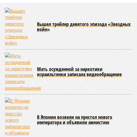
ежегодно за аренду Южно-Кавказской железной дороги (ЮКЖД).
В настоящий момент та эксплуатируется «дочкой» ОАО «РЖД»,
причём исключительно за российский счёт. И в
складывающейся ситуации, кажется, больше вопросов не к
Еревану, а к гендиректору монополии Олегу Белозёрову.
По мнению
Пашиняна
, он не высказал ничего из ряда вон
выходящего. Дескать, Ереван считает транспортную сеть
своей собственностью и теперь намерен просить за аренду
«железки» означенную сумму. При этом, как отмечают
эксперты, армянская сторона, выставляя этот счёт, не
раскрыла методику его калькуляции, то есть, получается,
взяла цифры с потолка. Отдельно стоит отметить, что
заключённый в 2008 году между Арменией и ОАО «РЖД»
концессионный договор, согласно которому российская
компания получила в управление «железку» республики до
2038-го, вероятно, вовсе не предусматривает такой
постановки вопроса.
Неудивительно, что гендиректор РЖД
Белозёров
,
реагируя на словесные интервенции Пашиняна, выступил
со словно растерянно-обиженным комментарием. И,