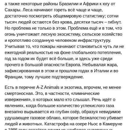
а также некоторые районы Бразилии и Африки к югу от
Сахары. Леса начинают гореть всё чаще и чаще,
достаточно посмотреть общемировую статистику; сотни
тысяч людей остаются без крова, десятки тысяч – гибнут.
Но проблема не только в этом. Проблема ещё и в том, что
огонь уничтожает лесную экосистему, сельское хозяйство
и кропотливо созданную человеком инфраструктуру.
Учитывая то, что пожары начинают становиться чуть ли не
ежегодной реальностью на фоне глобального потепления,
год за годом их будет всё больше, и здесь уже среди
прочего в большой опасности Европа. Небывалая жара,
зафиксированная в этом и прошлом годах в Италии и во
Франции, тому лучшее подтверждение.
Есть в перечне A-Z Animals и экзотика, впрочем, не менее
смертоносная. Это, в частности, «лимнические
извержения», о которых мало кто слышал. Речь идёт о
явлениях, когда большое количество углекислого газа
внезапно вырывается из глубин озёр, образуя невидимое
удушающее газовое облако, которое безжалостно убивает
людей и животных. Катастрофа на озере Ньос в Камеруне
в 1986 году остаётся одним из наиболее чудовищных