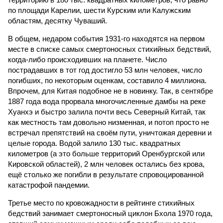
по площади Карелии, шести Курским или Калужским
областям, десятку Чуваший.
В общем, недаром события 1931-го находятся на первом
месте в списке самых смертоносных стихийных бедствий,
когда-либо происходивших на планете. Число
пострадавших в тот год достигло 53 млн человек, число
погибших, по некоторым оценкам, составило 4 миллиона.
Впрочем, для Китая подобное не в новинку. Так, в сентябре
1887 года вода прорвала многочисленные дамбы на реке
Хуанхэ и быстро залила почти весь Северный Китай, так
как местность там довольно низменная, и потоп просто не
встречал препятствий на своём пути, уничтожая деревни и
целые города. Водой залило 130 тыс. квадратных
километров (а это больше территорий Оренбургской или
Кировской областей), 2 млн человек остались без крова,
ещё столько же погибли в результате спровоцированной
катастрофой пандемии.
Третье место по кровожадности в рейтинге стихийных
бедствий занимает смертоносный циклон Бхола 1970 года,