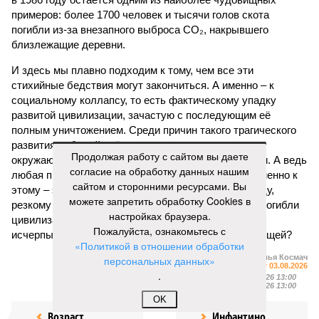
примеров: более 1700 человек и тысячи голов скота
погибли из-за внезапного выброса CO₂, накрывшего
близлежащие деревни.
И здесь мы плавно подходим к тому, чем все эти
стихийные бедствия могут закончиться. А именно – к
социальному коллапсу, то есть фактическому упадку
развитой цивилизации, зачастую с последующим её
полным уничтожением. Среди причин такого трагического
развития событий учёные называют деградацию
Продолжая работу с сайтом вы даете
окружающей среды, истощение ресурсов и болезни. А ведь
согласие на обработку данных нашим
любая природная катастрофа непременно ведёт именно к
сайтом и сторонними ресурсами. Вы
этому – экономическому кризису, эпидемиям, голоду,
можете запретить обработку Cookies в
резкому сокращению численности населения. Так погибли
настройках браузера.
цивилизации шумеров, майя, кхмеров – список не
Пожалуйста, ознакомьтесь с
исчерпывающий. Какая цивилизация будет следующей?
«Политикой в отношении обработки
Илья Космач
персональных данных»
Газета
«Наша версия» №29 от 03.08.2026
.
Опубликовано:
05.08.2026 13:00
Отредактировано:
05.08.2026 13:00
OK
Возраст
Инфантино