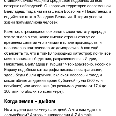
ставший самым мощным среди себе подобных за всю
историю наблюдений. Он поразил территории современной
Бангладеш, тогда называвшейся Восточным Пакистаном, и
индийского штата Западная Бенгалия. Шторма унесли
жизни полумиллиона человек.
Кажется, стремящаяся сохранить свою чистоту природа
что-то знала о том, какие именно страны станут со
временем самыми «грязными» в плане производств, и
планомерно подтачивала их демографию. А как ещё
объяснить то, что в топ-10 природных катастроф почти все
места занимают бедствия, разразившиеся в Индии,
Пакистане, Бангладеш и Турции? Что характерно, Россию и
Европу подобные катастрофы никогда не затрагивали,
здесь беды были другими, включая массовый голод и
масштабные эпидемии вроде бубонной чумы (200 млн
погибших) или «испанки» (по разным оценкам, от 17,4 до
100 млн погибших во всём мире).
Когда земля – дыбом
Но это дела давно минувших дней. А что нам ждать в
дальнейшем? Авторы энциклопедии A-Z Animals,