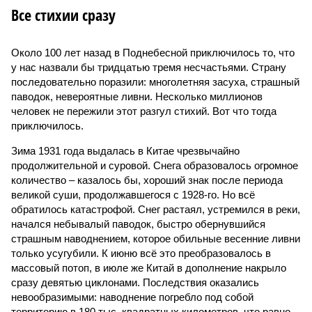
Все стихии сразу
Около 100 лет назад в Поднебесной приключилось то, что
у нас назвали бы тридцатью тремя несчастьями. Страну
последовательно поразили: многолетняя засуха, страшный
паводок, невероятные ливни. Несколько миллионов
человек не пережили этот разгул стихий. Вот что тогда
приключилось.
Зима 1931 года выдалась в Китае чрезвычайно
продолжительной и суровой. Снега образовалось огромное
количество – казалось бы, хороший знак после периода
великой суши, продолжавшегося с 1928-го. Но всё
обратилось катастрофой. Снег растаял, устремился в реки,
начался небывалый паводок, быстро обернувшийся
страшным наводнением, которое обильные весенние ливни
только усугубили. К июню всё это преобразовалось в
массовый потоп, в июле же Китай в дополнение накрыло
сразу девятью циклонами. Последствия оказались
невообразимыми: наводнение погребло под собой
территорию в 180 тыс. квадратных километров, что равно