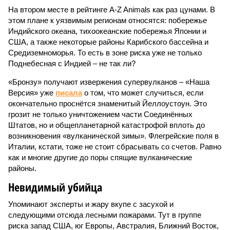
На втором месте в рейтинге A-Z Animals как раз цунами. В
этом плане к уязвимым регионам относятся: побережье
Индийского океана, тихо­океанские побережья Японии и
США, а также некоторые районы Карибского бассейна и
Средиземноморья. То есть в зоне риска уже не только
Поднебесная с Индией – не так ли?
«Бронзу» получают извержения супервулканов – «Наша
Версия» уже
писала
о том, что может случиться, если
окончательно проснётся знаменитый Йеллоустоун. Это
грозит не только уничтожением части Соединённых
Штатов, но и общепланетарной катастрофой вплоть до
возникновения «вулканической зимы». Флегрейские поля в
Италии, кстати, тоже не стоит сбрасывать со счетов. Равно
как и многие другие до поры спящие вулканические
районы.
Невидимый убийца
Упоминают эксперты и жару вкупе с засухой и
следующими отсюда лесными пожарами. Тут в группе
риска запад США, юг Европы, Австралия, Ближний Восток,