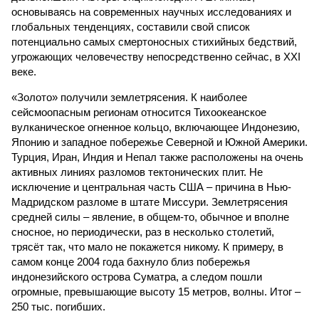
основываясь на современных научных исследованиях и
глобальных тенденциях, составили свой список
потенциально самых смертоносных стихийных бедствий,
угрожающих человечеству непосредственно сейчас, в XXI
веке.
«Золото» получили землетрясения. К наиболее
сейсмоопасным регионам относится Тихоокеанское
вулканическое огненное кольцо, включающее Индонезию,
Японию и западное побережье Северной и Южной Америки.
Турция, Иран, Индия и Непал также расположены на очень
активных линиях разломов тектонических плит. Не
исключение и центральная часть США – причина в Нью-
Мадридском разломе в штате Миссури. Землетрясения
средней силы – явление, в общем-то, обычное и вполне
сносное, но периодически, раз в несколько столетий,
трясёт так, что мало не покажется никому. К примеру, в
самом конце 2004 года бахнуло близ побережья
индонезийского острова Суматра, а следом пошли
огромные, превышающие высоту 15 метров, волны. Итог –
250 тыс. погибших.