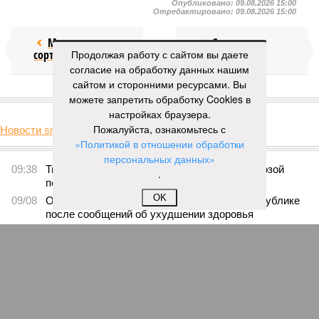
Опубликовано:
09.08.2026 15:00
Отредактировано:
09.08.2026 15:00
Мочить в
Сплошная
сортире
Продолжая работу с сайтом вы даете
китайШИНА
согласие на обработку данных нашим
сайтом и сторонними ресурсами. Вы
КОММЕНТАРИИ
можете запретить обработку Cookies в
0
настройках браузера.
Пожалуйста, ознакомьтесь с
Новости smi2.ru
«Политикой в отношении обработки
Версия
//
Украина
//
Киев перешёл к террору гражданских, пора давать
адекватный ответ
персональных данных»
212
.
Мочить в сортире
OK
Киев перешёл к террору гражданских, пора давать
адекватный ответ
Киев перешёл к террору гражданских, пора давать адекватный ответ
(коллаж: рисунок - Темур Козаев, фото - Deep Vision)