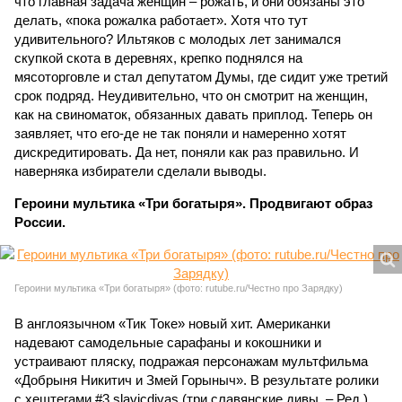
что главная задача женщин – рожать, и они обязаны это
делать, «пока рожалка работает». Хотя что тут
удивительного? Ильтяков с молодых лет занимался
скупкой скота в деревнях, крепко поднялся на
мясоторговле и стал депутатом Думы, где сидит уже третий
срок подряд. Неудивительно, что он смотрит на женщин,
как на свиноматок, обязанных давать приплод. Теперь он
заявляет, что его-де не так поняли и намеренно хотят
дискредитировать. Да нет, поняли как раз правильно. И
наверняка избиратели сделали выводы.
Героини мультика «Три богатыря». Продвигают образ
России.
Героини мультика «Три богатыря» (фото: rutube.ru/Честно про Зарядку)
В англоязычном «Тик Токе» новый хит. Американки
надевают самодельные сарафаны и кокошники и
устраивают пляску, подражая персонажам мультфильма
«Добрыня Никитич и Змей Горыныч». В результате ролики
с хештегами #3 slavicdivas (три славянские дивы. – Ред.)