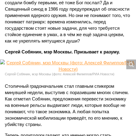
создали бомбу первыми, её тоже Бог послал? Да и
Священный синод в 1986 году предупреждал об опасности
применения ядерного оружия. Но они не понимают того, что
понимает патриарх: времена изменились, перед
государством стоят новые задачи, для чего требуется
стойкое единение в умах, а в чём же ещё задача церкви,
как не укреплять мятущиеся души?
Сергей Собянин, мэр Москвы. Призывает к разуму.
Сергей Собянин, мэр Москвы (фото: Алексей Филиппов/РИА Новости)
Столичный градоначальник стал главным спикером
минувшей недели, выступив с поразившим многих спичем.
Как отметил Собянин, предложения перевести экономику
на военные рельсы выдвигают люди, которые вообще не
понимают, что такое экономика. А любая попытка
экономической мобилизации приведёт, по его мнению, к
убийству страны.
Теперь политологи гадают, что именно могло стать