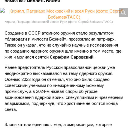
бомба как милость Божия.
Кирилл, Патриарх Московский и всея Руси (фото: Сергей Бобылев/ТАСС)
Создание в СССР атомного оружия стало результатом
«благодати и милости Божией», провозгласил патриарх.
Также он указал, что не случайно научные исследования
по созданию ядерного оружия шли именно в том месте, где
жил и молился святой
Серафим Саровский
.
Ранее предстоятель Русской православной церкви уже
неоднократно высказывался на тему ядерного оружия.
Осенью 2023 года он отмечал, что оно было создано
советскими учёными по «неизречённому Божьему
промыслу», а в 2024-м назвал споры об угрозе
возникновения ядерной войны спекуляциями и чрезмерным
алармизмом, подчеркнув, что христиане не боятся конца
света.
Злопыхатели ёрничают: мол, а американцам, которые