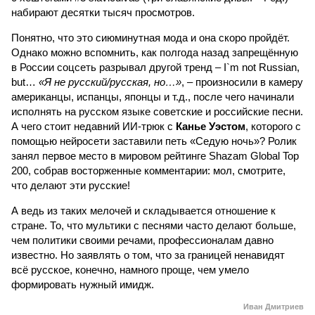
набирают десятки тысяч просмотров.
Понятно, что это сиюминутная мода и она скоро пройдёт.
Однако можно вспомнить, как полгода назад запрещённую
в России соцсеть разрывал другой тренд – I`m not Russian,
but…
«Я не русский/русская, но…»
, – произносили в камеру
американцы, испанцы, японцы и т.д., после чего начинали
исполнять на русском языке советские и российские песни.
А чего стоит недавний ИИ-трюк с
Канье Уэстом
, которого с
помощью нейросети заставили петь «Седую ночь»? Ролик
занял первое место в мировом рейтинге Shazam Global Top
200, собрав восторженные комментарии: мол, смотрите,
что делают эти русские!
А ведь из таких мелочей и складывается отношение к
стране. То, что мультики с песнями часто делают больше,
чем политики своими речами, профессионалам давно
известно. Но заявлять о том, что за границей ненавидят
всё русское, конечно, намного проще, чем умело
формировать нужный имидж.
Иван Дмитриев