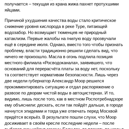
получается – текущая из крана жижа пахнет протухшими
яйцами.
Причиной ухудшения качества воды стало критическое
снижение уровня кислорода в реке Туре, питающей
водозабор. Но возмущает тюменцев не природный
катаклизм. Первые жалобы на гнилую воду прозвучали
ещё в середине июля. Однако, вместо того чтобы признать
проблему, власти традиционно решили сделать вид, что
ничего не произошло. Масла в огонь подлила позиция
местного филиала «Росводоканала», заявившего, что
оснований для перерасчёта платы за воду нет, поскольку
та соответствует нормативам безопасности. Лишь через
две недели губернатор Александр Моор решился
прокомментировать ситуацию и отдал распоряжение о
развозе по дворам чистой воды в автоцистернах. И то,
видимо, лишь после того, как в местном Роспотребнадзоре
ему объяснили: дескать, если так пойдёт дальше, в городе
начнутся эпидемии и тогда уже отвечать перед Москвой
придётся всерьёз. В результате пошли слухи, что Моор
досиживает в своём кресле последние недели – после