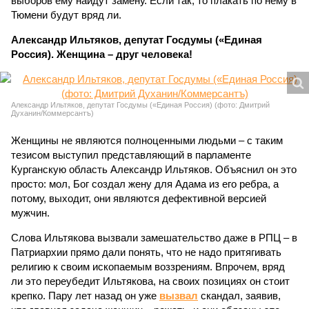
выборов ему найдут замену. Если так, то плакать по нему в
Тюмени будут вряд ли.
Александр Ильтяков, депутат Госдумы («Единая
Россия). Женщина – друг человека!
Александр Ильтяков, депутат Госдумы («Единая Россия) (фото: Дмитрий
Духанин/Коммерсантъ)
Женщины не являются полноценными людьми – с таким
тезисом выступил представляющий в парламенте
Курганскую область Александр Ильтяков. Объяснил он это
просто: мол, Бог создал жену для Адама из его ребра, а
потому, выходит, они являются дефективной версией
мужчин.
Слова Ильтякова вызвали замешательство даже в РПЦ – в
Патриархии прямо дали понять, что не надо притягивать
религию к своим ископаемым воззрениям. Впрочем, вряд
ли это переубедит Ильтякова, на своих позициях он стоит
крепко. Пару лет назад он уже
вызвал
скандал, заявив,