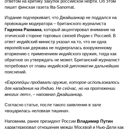
ответом на критику закупок российской нефти. Об этом
пишет финская газета Ilta-Sanomat.
Издание подчеркивает, что Джайшанкар не поддался на
провокации модератора – британского журналиста
Гидеона Рахмана
, который акцентировал внимание на
этической стороне торговых связей Индии с Россией. В
ответ индийский министр указал на то, что ни одна
европейская держава не подвергалась вооруженному
вторжению с применением индийского оружия, тогда как
обратное он утверждать не может. Британский журналист
потребовал от главы индийской дипломатии дальнейших
пояснений.
«Европейцы продавали оружие, которое использовалось
для нападения на Индию. Не сейчас, но на протяжении
многих лет»
, – напомнил Джайшанкар.
Согласно статье, после такого заявления в зале
«воцарилась неловкая тишина».
Напомним, ранее президент России
Владимир Путин
характеризовал отношения между Москвой и Нью-Дели как