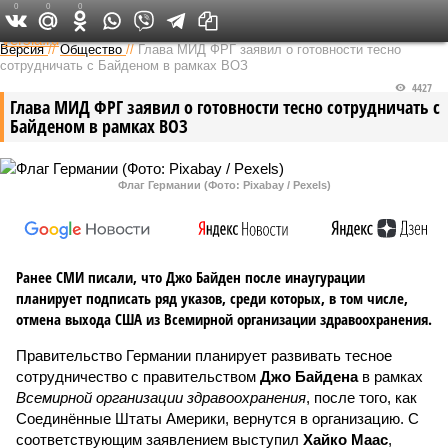
0
0
0
Федеральный выпуск
Версия
//
Общество
//
Глава МИД ФРГ заявил о готовности тесно
сотрудничать с Байденом в рамках ВОЗ
4427
Глава МИД ФРГ заявил о готовности тесно сотрудничать с
Байденом в рамках ВОЗ
Флаг Германии (Фото: Pixabay / Pexels)
Ранее СМИ писали, что Джо Байден после инаугурации
планирует подписать ряд указов, среди которых, в том числе,
отмена выхода США из Всемирной организации здравоохранения.
Правительство Германии планирует развивать тесное
сотрудничество с правительством
Джо Байдена
в рамках
Всемирной организации здравоохранения
, после того, как
Соединённые Штаты Америки, вернутся в организацию. С
соответствующим заявлением выступил
Хайко Маас
,