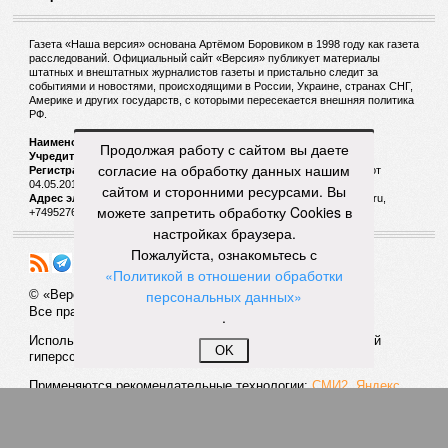
Газета «Наша версия» основана Артёмом Боровиком в 1998 году как газета
расследований. Официальный сайт «Версия» публикует материалы
штатных и внештатных журналистов газеты и пристально следит за
событиями и новостями, происходящими в России, Украине, странах СНГ,
Америке и других государств, с которыми пересекается внешняя политика
РФ.
Наименование:
Cетевое издание «Версия»
Продолжая работу с сайтом вы даете
Учредитель:
ООО «Версия»,
Главный редактор:
Горевой Р. Г.
согласие на обработку данных нашим
Регистрационный номер Роскомнадзора:
ЭЛ № ФС 77 - 72681 от
04.05.2018 г.
сайтом и сторонними ресурсами. Вы
Адрес электронной почты и телефон редакции:
versia@versia.ru,
можете запретить обработку Cookies в
+74952760348
настройках браузера.
Пожалуйста, ознакомьтесь с
«Политикой в отношении обработки
персональных данных»
© «Версия»
18+
Все права защищены
.
Использование материалов «Версии» без индексируемой
OK
гиперссылки запрещено
Применяются рекомендательные технологии:
СМИ2, Яндекс,
Инфокс
Политика конфиденциальности