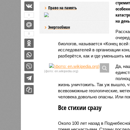
стремит
Право на память
особенн
катастр
0
на день
Энергообман
Расск
0
очеред
биологов, называется «Конец всей
исследователей в организации кон
разберётся, как и где уменьшить 
Да, на
(фото: en.wikipedia.org)
единст
полноц
жизнь уничтожить. Так уж вышло, 
всевозможные геологические, мете
человека довольно опасны. Или по
Все стихии сразу
Около 100 лет назад в Поднебесно
тремя несчастьями. Страну послед