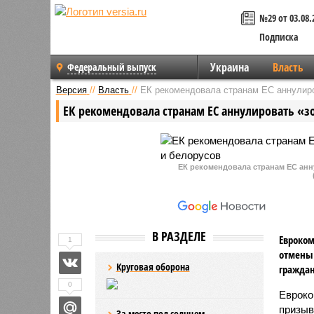
№29 от 03.08.
Подписка
Украина
Власть
Федеральный выпуск
Версия
//
Власть
//
ЕК рекомендовала странам ЕС аннулиро
ЕК рекомендовала странам ЕС аннулировать «з
ЕК рекомендовала странам ЕС анн
В РАЗДЕЛЕ
Евроком
1
отмены 
Круговая оборона
граждан
0
Евроко
призыв
За место под солнцем