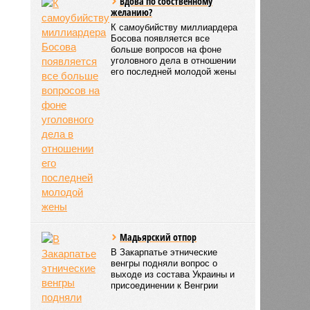
Вдова по собственному
желанию?
К самоубийству миллиардера
Босова появляется все
больше вопросов на фоне
уголовного дела в отношении
его последней молодой жены
Мадьярский отпор
В Закарпатье этнические
венгры подняли вопрос о
выходе из состава Украины и
присоединении к Венгрии