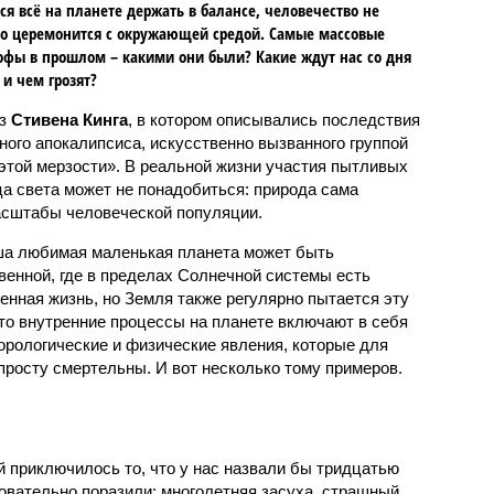
ся всё на планете держать в балансе, человечество не
о церемонится с окружающей средой. Самые массовые
офы в прошлом – какими они были? Какие ждут нас со дня
 и чем грозят?
аз
Стивена Кинга
, в котором описывались последствия
ного апокалипсиса, искусственно вызванного группой
 этой мерзости». В реальной жизни участия пытливых
ца света может не понадобиться: природа сама
масштабы человеческой популяции.
ша любимая маленькая планета может быть
венной, где в пределах Солнечной системы есть
енная жизнь, но Земля также регулярно пытается эту
что внутренние процессы на планете включают в себя
орологические и физические явления, которые для
просту смертельны. И вот несколько тому примеров.
й приключилось то, что у нас назвали бы тридцатью
овательно поразили: многолетняя засуха, страшный