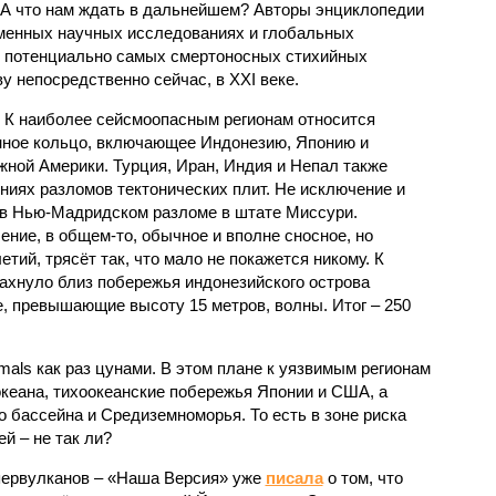
 А что нам ждать в дальнейшем? Авторы энциклопедии
еменных научных исследованиях и глобальных
к потенциально самых смертоносных стихийных
 непосредственно сейчас, в XXI веке.
 К наиболее сейсмоопасным регионам относится
нное кольцо, включающее Индонезию, Японию и
ной Америки. Турция, Иран, Индия и Непал также
ниях разломов тектонических плит. Не исключение и
 в Нью-Мадридском разломе в штате Миссури.
ние, в общем-то, обычное и вполне сносное, но
етий, трясёт так, что мало не покажется никому. К
бахнуло близ побережья индонезийского острова
, превышающие высоту 15 метров, волны. Итог – 250
imals как раз цунами. В этом плане к уязвимым регионам
кеана, тихо­океанские побережья Японии и США, а
 бассейна и Средиземноморья. То есть в зоне риска
й – не так ли?
первулканов – «Наша Версия» уже
писала
о том, что