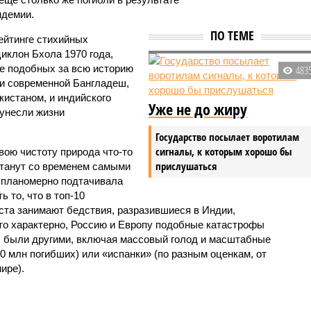
ндемии.
ПО ТЕМЕ
ейтинге стихийных
иклон Бхола 1970 года,
 подобных за всю историю
483
и современной Бангладеш,
истаном, и индийского
Уже не до жиру
унесли жизни
Государство посылает воротилам
сигналы, к которым хорошо бы
вою чистоту природа что-то
прислушаться
станут со временем самыми
и планомерно подтачивала
 то, что в топ-10
ста занимают бедствия, разразившиеся в Индии,
то характерно, Россию и Европу подобные катастрофы
ды были другими, включая массовый голод и масштабные
 млн погибших) или «испанки» (по разным оценкам, от
ире).