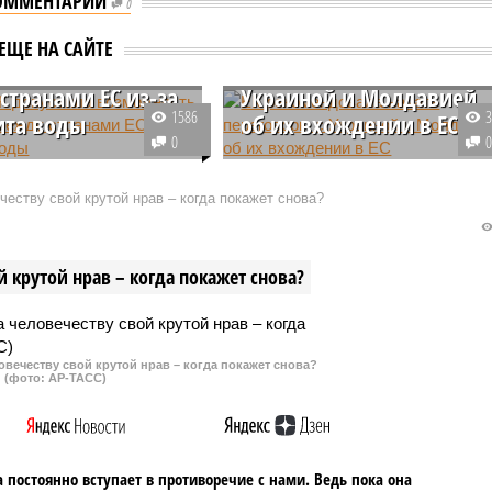
ОММЕНТАРИИ
0
o: ЕК допустила
ЕК рекомендовала
ЕЩЕ НА САЙТЕ
ность конфликта
начать переговоры с
странами ЕС из-за
Украиной и Молдавией
1586
ита воды
об их вхождении в ЕС
0
м европейские страны
Еврокомиссия (ЕК) дала Совету
упить в конфликт из-за
ЕС рекомендацию приступить к
еству свой крутой нрав – когда покажет снова?
 воды на континенте. О
переговорам о вступлении в
сти такого развития
сообщество с Украиной и
предупреждает
Молдавией, а также
 крутой нрав – когда покажет снова?
ссия (ЕК).
предоставить Грузии статус
кандидата в члены объединения
овечеству свой крутой нрав – когда покажет снова?
(фото: АР-ТАСС)
 постоянно вступает в противоречие с нами. Ведь пока она