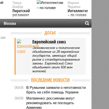
Тимур
Марина
Шафир
Ярдаева
Пиратский
Интеллектом
регламент
– по голове
Москва
ДОСЬЕ
2428
Европейский союз
Экономическое и политическое
объединение из 28 европейских
государств, имеющих общий
рынок и стандартизированные
законы. Европейский Союз
объединяет около 500 млн
жителей.
ПОСЛЕДНИЕ НОВОСТИ
06/08
В Румынии заявили о неготовности
брать на себя помощь Украине
06/08
Матвиенко: россиянам могут
рекомендовать не посещать
Армению