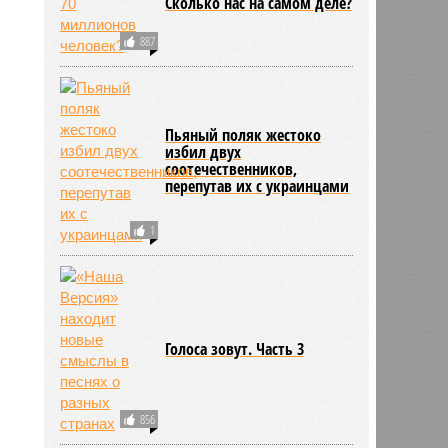
Сколько нас на самом деле?
887
Пьяный поляк жестоко
избил двух
соотечественников,
перепутав их с украинцами
1
Голоса зовут. Часть 3
856