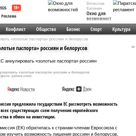
Вячеслав
2026
Калинин
Окно для
Реклама
возможностей
Конфликт
Общество
Бизнес
Спорт
Культура
вать «золотые паспорта» россиян и белорусов
олотые паспорта» россиян и белорусов
улировать «золотые паспорта» россиян и белорусов
(фото: pxhere.com)
иссия предложила государствам ЕС рассмотреть возможность
всех существующих схем получения европейского
ства в обмен на инвестиции.
миссия (ЕК) обратилась к странам-членам Евросоюза с
ом изучить возможность лишения россиян и белорусов,