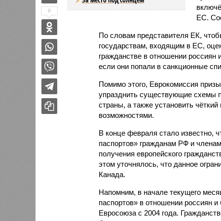
включё
0
ЕС. Со
По словам представителя ЕК, чтоб
государствам, входящим в ЕС, оце
гражданстве в отношении россиян и
если они попали в санкционные спи
Помимо этого, Еврокомиссия призы
упразднить существующие схемы п
страны, а также установить чёткий
возможностями.
В конце февраля стало известно, ч
паспортов» гражданам РФ и членам
получения европейского гражданств
этом уточнялось, что данное огра
Канада.
Напомним, в начале текущего меся
паспортов» в отношении россиян и
Евросоюза с 2004 года. Гражданст