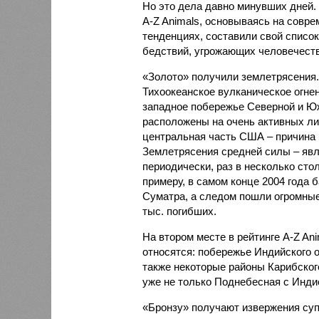
Но это дела давно минувших дней.
A-Z Animals, основываясь на совр
тенденциях, составили свой списо
бедствий, угрожающих человечеству
«Золото» получили землетрясения.
Тихоокеанское вулканическое огне
западное побережье Северной и Юж
расположены на очень активных ли
центральная часть США – причина
Землетрясения средней силы – явле
периодически, раз в несколько стол
примеру, в самом конце 2004 года 
Суматра, а следом пошли огромные
тыс. погибших.
На втором месте в рейтинге A-Z An
относятся: побережье Индийского о
также некоторые районы Карибского
уже не только Поднебесная с Индие
«Бронзу» получают извержения су