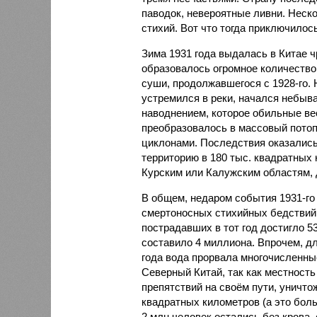
паводок, невероятные ливни. Неск
стихий. Вот что тогда приключилось
Зима 1931 года выдалась в Китае 
образовалось огромное количество
суши, продолжавшегося с 1928-го. 
устремился в реки, начался небы
наводнением, которое обильные вес
преобразовалось в массовый потоп
циклонами. Последствия оказались
территорию в 180 тыс. квадратных 
Курским или Калужским областям, 
В общем, недаром события 1931-го
смертоносных стихийных бедствий,
пострадавших в тот год достигло 5
составило 4 миллиона. Впрочем, для
года вода прорвала многочисленны
Северный Китай, так как местность
препятствий на своём пути, уничто
квадратных километров (а это бол
2 млн человек остались без крова,