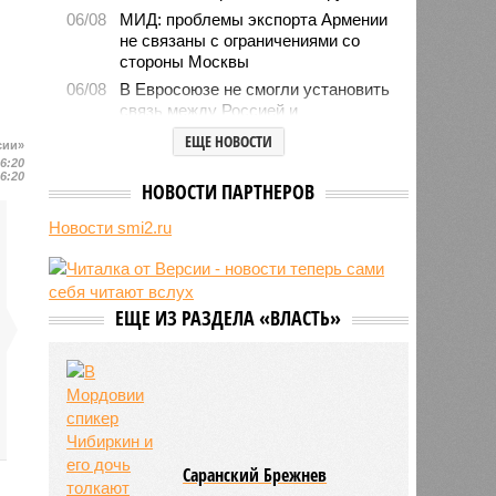
06/08
МИД: проблемы экспорта Армении
не связаны с ограничениями со
стороны Москвы
06/08
В Евросоюзе не смогли установить
связь между Россией и
миграционным кризисом в Сеуте
ЕЩЕ НОВОСТИ
сии»
06/08
Ямпольская объяснила причины
16:20
16:20
проблем с поступлением в
НОВОСТИ ПАРТНЕРОВ
ведущие вузы страны
Новости smi2.ru
06/08
Euractiv: закрытие границы с
Россией спровоцировало спад
экономики Финляндии
06/08
Минобрнауки осенью примет
ЕЩЕ ИЗ РАЗДЕЛА «ВЛАСТЬ»
решение о правилах приёма на
платные места в вузах
Саранский Брежнев