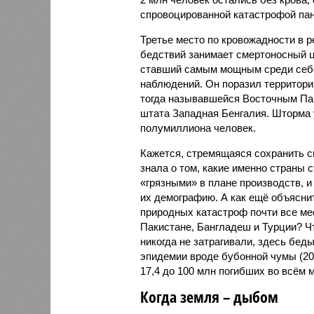
спровоцированной катастрофой па
Третье место по кровожадности в р
бедствий занимает смертоносный ц
ставший самым мощным среди себе
наблюдений. Он поразил территори
тогда называвшейся Восточным Пак
штата Западная Бенгалия. Шторма 
полумиллиона человек.
Кажется, стремящаяся сохранить с
знала о том, какие именно страны 
«грязными» в плане производств, 
их демографию. А как ещё объяснить
природных катастроф почти все ме
Пакистане, Бангладеш и Турции? Ч
никогда не затрагивали, здесь бе
эпидемии вроде бубонной чумы (200
17,4 до 100 млн погибших во всём м
Когда земля – дыбом