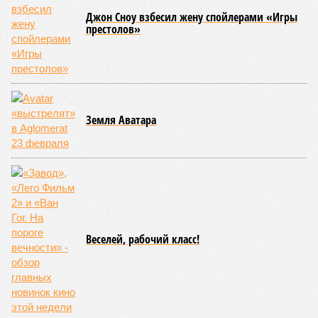
вызванного группой биологов, называется «Конец всей
этой мерзости». В реальной жизни участия пытливых
исследователей в организации конца света может не
понадобиться: природа сама разберётся, как и где
уменьшить масштабы человеческой популяции.
(фото: en.wikipedia.org)
Да, наша любимая маленькая планета может быть
единственной, где в пределах Солнечной системы есть
полноценная жизнь, но Земля также регулярно пытается
эту жизнь уничтожить. Так уж вышло, что внутренние
процессы на планете включают в себя всевозможные
геологические, метеорологические и физические явления,
которые для человека довольно опасны. Или попросту
смертельны. И вот несколько тому примеров.
Все стихии сразу
Около 100 лет назад в Поднебесной приключилось то, что
у нас назвали бы тридцатью тремя несчастьями. Страну