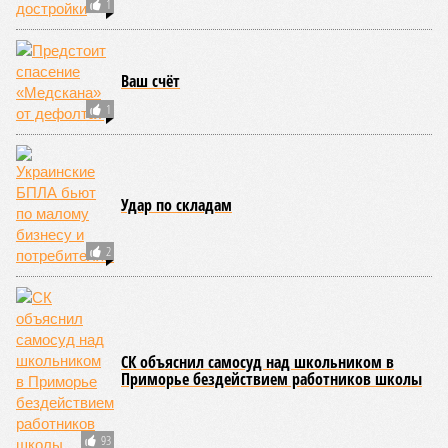
«Золото» получили землетрясения. К наиболее
сейсмоопасным регионам относится Тихоокеанское
вулканическое огненное кольцо, включающее Индонезию,
Японию и западное побережье Северной и Южной Америки.
Турция, Иран, Индия и Непал также расположены на очень
активных линиях разломов тектонических плит. Не
исключение и центральная часть США – причина в Нью-
Мадридском разломе в штате Миссури. Землетрясения
средней силы – явление, в общем-то, обычное и вполне
сносное, но периодически, раз в несколько столетий,
трясёт так, что мало не покажется никому. К примеру, в
самом конце 2004 года бахнуло близ побережья
индонезийского острова Суматра, а следом пошли
огромные, превышающие высоту 15 метров, волны. Итог –
250 тыс. погибших.
На втором месте в рейтинге A-Z Animals как раз цунами. В
этом плане к уязвимым регионам относятся: побережье
Индийского океана, тихо­океанские побережья Японии и
США, а также некоторые районы Карибского бассейна и
Средиземноморья. То есть в зоне риска уже не только