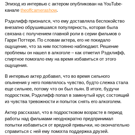
Эпизод из интервью с актером опубликован на YouTube-
канале
theoffcamerashow
.
Рэдклифф признался, что ему доставляла беспокойство
внезапно обрушившаяся популярность, которая была
связана с получением главной роли в серии фильмов о
Гарри Поттере. По словам актера, его не покидало
ощущение, что за ним постоянно наблюдают. Решение
проблемы он нашел в алкоголе – как отметил Рэдклифф,
спиртное помогало ему на время избавиться от этого
ощущения.
В интервью актер добавил, что во время сильного
опьянения у него появлялось чувство, будто слежка стала
еще сильнее, потому что он был пьян. В итоге, будучи
подростком, Рэдклифф попал в замкнутый круг, состоящий
из чувства тревожности и попыток снять его алкоголем.
Актер рассказал, что в подростковом возрасте в период
работы над фильмами неоднократно предпринимал
попытки избавиться от вредной привычки, но окончательно
справиться с ней ему помогла поддержка друзей.