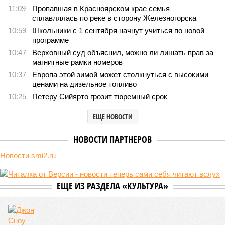
791
Последние времена
Земля уже не раз показывала человечеству свой крутой
нрав – когда покажет снова?
Земля уже не раз показывала человечеству свой крутой нрав – когда
покажет снова? (фото: АР-ТАСС)
Природа постоянно вступает в противоречие с нами. Ведь пока
она стремится всё на планете держать в балансе, человечество
не особенно церемонится с окружающей средой. Самые
массовые катастрофы в прошлом – какими они были? Какие
ждут нас со дня на день и чем грозят?
Рассказ
Стивена Кинга
, в котором описывались
последствия очередного апокалипсиса, искусственно