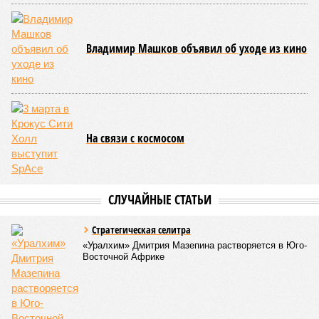
последовательно поразили: многолетняя засуха, страшный
паводок, невероятные ливни. Несколько миллионов
человек не пережили этот разгул стихий. Вот что тогда
приключилось.
Зима 1931 года выдалась в Китае чрезвычайно
продолжительной и суровой. Снега образовалось огромное
количество – казалось бы, хороший знак после периода
великой суши, продолжавшегося с 1928-го. Но всё
обратилось катастрофой. Снег растаял, устремился в реки,
начался небывалый паводок, быстро обернувшийся
страшным наводнением, которое обильные весенние ливни
только усугубили. К июню всё это преобразовалось в
массовый потоп, в июле же Китай в дополнение накрыло
сразу девятью циклонами. Последствия оказались
невообразимыми: наводнение погребло под собой
территорию в 180 тыс. квадратных километров, что равно
по площади Карелии, шести Курским или Калужским
областям, десятку Чуваший.
В общем, недаром события 1931-го находятся на первом
месте в списке самых смертоносных стихийных бедствий,