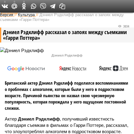
0
0
0
Федеральный выпуск
Версия
//
Культура
//
Дэниел Рэдклифф рассказал о запоях между
съемками «Гарри Поттера»
3034
Дэниел Рэдклифф рассказал о запоях между съемками
«Гарри Поттера»
Дэниел Рэдклифф
Британский актер Дэниел Рэдклифф поделился воспоминаниями
о проблемах с алкоголем, которые были у него в подростковом
возрасте. Причиной пьянства он назвал свою чрезмерную
популярность, которая порождала у него ощущение постоянной
слежки.
Актер
Дэниел Рэдклифф
, получивший известность
благодаря съемкам в фильмах о Гарри Поттере, рассказал,
что злоупотреблял алкоголем в подростковом возрасте.