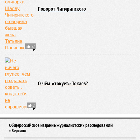
огонь уничтожает лесную экосистему, сельское хозяйство
и кропотливо созданную человеком инфраструктуру.
Учитывая то, что пожары начинают становиться чуть ли не
ежегодной реальностью на фоне глобального потепления,
год за годом их будет всё больше, и здесь уже среди
прочего в большой опасности Европа. Небывалая жара,
зафиксированная в этом и прошлом годах в Италии и во
Франции, тому лучшее подтверждение.
Есть в перечне A-Z Animals и экзотика, впрочем, не менее
смертоносная. Это, в частности, «лимнические
извержения», о которых мало кто слышал. Речь идёт о
явлениях, когда большое количество углекислого газа
внезапно вырывается из глубин озёр, образуя невидимое
удушающее газовое облако, которое безжалостно убивает
людей и животных. Катастрофа на озере Ньос в Камеруне
в 1986 году остаётся одним из наиболее чудовищных
примеров: более 1700 человек и тысячи голов скота
погибли из-за внезапного выброса CO₂, накрывшего
близлежащие деревни.
И здесь мы плавно подходим к тому, чем все эти