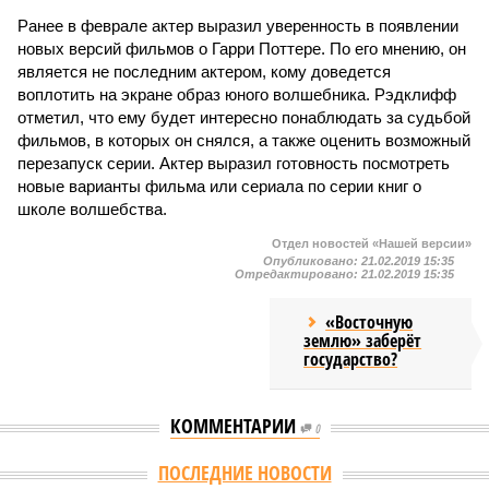
Ранее в феврале актер выразил уверенность в появлении
новых версий фильмов о Гарри Поттере. По его мнению, он
является не последним актером, кому доведется
воплотить на экране образ юного волшебника. Рэдклифф
отметил, что ему будет интересно понаблюдать за судьбой
фильмов, в которых он снялся, а также оценить возможный
перезапуск серии. Актер выразил готовность посмотреть
новые варианты фильма или сериала по серии книг о
школе волшебства.
Отдел новостей «Нашей версии»
Опубликовано:
21.02.2019 15:35
Отредактировано:
21.02.2019 15:35
«Восточную
землю» заберёт
государство?
КОММЕНТАРИИ
0
Версия
//
Общество
//
Земля уже не раз показывала человечеству свой
крутой нрав – когда покажет снова?