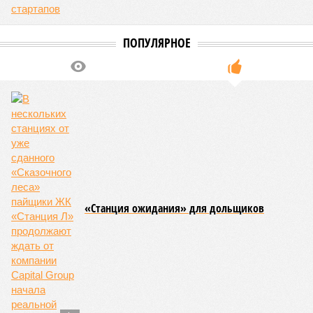
Кажется, стремящаяся сохранить свою чистоту природа
что-то знала о том, какие именно страны станут со
временем самыми «грязными» в плане производств, и
планомерно подтачивала их демографию. А как ещё
объяснить то, что в топ-10 природных катастроф почти все
места занимают бедствия, разразившиеся в Индии,
Пакистане, Бангладеш и Турции? Что характерно, Россию и
Европу подобные катастрофы никогда не затрагивали,
здесь беды были другими, включая массовый голод и
масштабные эпидемии вроде бубонной чумы (200 млн
погибших) или «испанки» (по разным оценкам, от 17,4 до
100 млн погибших во всём мире).
Когда земля – дыбом
Но это дела давно минувших дней. А что нам ждать в
дальнейшем? Авторы энциклопедии A-Z Animals,
основываясь на современных научных исследованиях и
глобальных тенденциях, составили свой список
потенциально самых смертоносных стихийных бедствий,
угрожающих человечеству непосредственно сейчас, в XXI
веке.