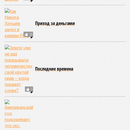
Поднебесная с Индией – не так ли?
«Бронзу» получают извержения супервулканов – «Наша
Версия» уже
писала
о том, что может случиться, если
окончательно проснётся знаменитый Йеллоустоун. Это
грозит не только уничтожением части Соединённых
Штатов, но и общепланетарной катастрофой вплоть до
возникновения «вулканической зимы». Флегрейские поля в
Италии, кстати, тоже не стоит сбрасывать со счетов. Равно
как и многие другие до поры спящие вулканические
районы.
Невидимый убийца
Упоминают эксперты и жару вкупе с засухой и
следующими отсюда лесными пожарами. Тут в группе
риска запад США, юг Европы, Австралия, Ближний Восток,
а также некоторые районы Бразилии и Африки к югу от
Сахары. Леса начинают гореть всё чаще и чаще,
достаточно посмотреть общемировую статистику; сотни
тысяч людей остаются без крова, десятки тысяч – гибнут.
Но проблема не только в этом. Проблема ещё и в том, что