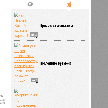
Приход за деньгами
20
Последние времена
1
ьхин
11:09
11:09