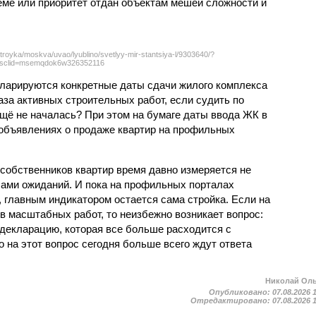
ёме или приоритет отдан объектам мешей сложности и
troyka/moskva/uvao/lyublino/svetlyy-mir-stantsiya-l/9303640/?
sclid=msemqdok6w326352116
екларируются конкретные даты сдачи жилого комплекса
фаза активных строительных работ, если судить по
ещё не началась? При этом на бумаге даты ввода ЖК в
объявлениях о продаже квартир на профильных
собственников квартир время давно измеряется не
ами ожиданий. И пока на профильных порталах
 главным индикатором остается сама стройка. Если на
в масштабных работ, то неизбежно возникает вопрос:
 декларацию, которая все больше расходится с
на этот вопрос сегодня больше всего ждут ответа
Николай Ол
Опубликовано:
07.08.2026 
Отредактировано:
07.08.2026 