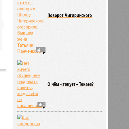
Поворот Чигиринского
87
О чём «токует» Токаев?
661
2