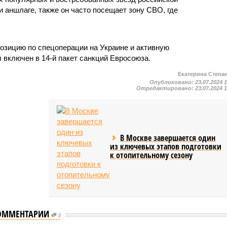
и аншлаге, также он часто посещает зону СВО, где
озицию по спецоперации на Украине и активную
 включен в 14-й пакет санкций Евросоюза.
Екатерина Степа
Опубликовано:
23.07.2024 
Отредактировано:
23.07.2024 
В Москве завершается один
из ключевых этапов подготовки
к отопительному сезону
ОММЕНТАРИИ
0
Дмитрий Песков