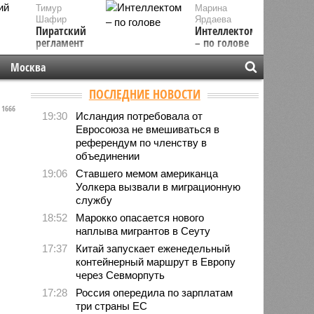
Тимур
Марина
Шафир
Ярдаева
Пиратский
Интеллектом
регламент
– по голове
Москва
ПОСЛЕДНИЕ НОВОСТИ
1666
19:30
Исландия потребовала от
Евросоюза не вмешиваться в
референдум по членству в
объединении
19:06
Ставшего мемом американца
Уолкера вызвали в миграционную
службу
18:52
Марокко опасается нового
наплыва мигрантов в Сеуту
17:37
Китай запускает еженедельный
контейнерный маршрут в Европу
через Севморпуть
17:28
Россия опередила по зарплатам
три страны ЕС