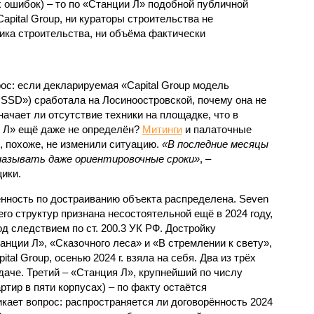
 ошибок) – то по «Станции Л» подобной публичной
apital Group, ни кураторы строительства не
ка строительства, ни объёма фактически
с: если декларируемая «Capital Group модель
SSD») сработала на Лосиноостровской, почему она не
ачает ли отсутствие техники на площадке, что в
и Л» ещё даже не определён?
Митинги
и палаточные
х, похоже, не изменили ситуацию.
«В последние месяцы
называть даже ориентировочные сроки»
, –
ики.
нность по достраиванию объекта распределена. Seven
его структур признана несостоятельной ещё в 2024 году,
 следствием по ст. 200.3 УК РФ. Достройку
нции Л», «Сказочного леса» и «В стремлении к свету»,
tal Group, осенью 2024 г. взяла на себя. Два из трёх
даче. Третий – «Станция Л», крупнейший по числу
тир в пяти корпусах) – по факту остаётся
кает вопрос: распространяется ли договорённость 2024