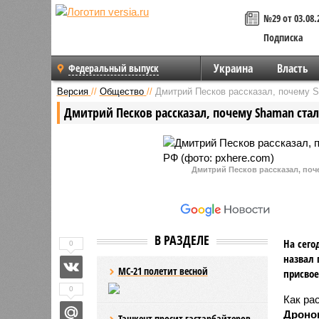
№29 от 03.08.
Подписка
Украина
Власть
Федеральный выпуск
Версия
//
Общество
//
Дмитрий Песков рассказал, почему 
Дмитрий Песков рассказал, почему Shaman ста
Дмитрий Песков рассказал, поч
В РАЗДЕЛЕ
На сег
0
назвал 
МС-21 полетит весной
присвое
0
Как ра
Дроно
Ташкент просит гастарбайтеров