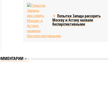
Попытки Запада рассорить
Москву и Астану назвали
бесперспективными
ОММЕНТАРИИ
0
еству свой крутой нрав – когда покажет снова?
 крутой нрав – когда покажет снова?