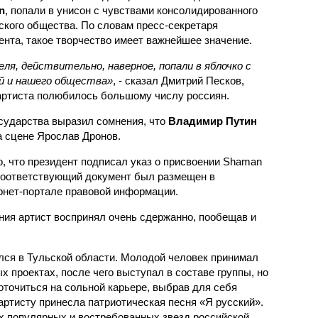
n
, попали в унисон с чувствами консолидированного
ского общества. По словам пресс-секретаря
ента, такое творчество имеет важнейшее значение.
ля, действительно, наверное, попали в яблочко с
й и нашего общества»
, - сказал Дмитрий Песков,
 артиста полюбилось большому числу россиян.
осударства выразил сомнения, что
Владимир Путин
на сцене Ярослав Дронов.
, что президент подписал указ о присвоении Shaman
Соответствующий документ был размещен в
рнет-портале правовой информации.
ния артист воспринял очень сдержанно, пообещав и
ился в Тульской области. Молодой человек принимал
х проектах, после чего выступал в составе группы, но
оточиться на сольной карьере, выбрав для себя
ртисту принесла патриотическая песня «Я русский».
х популярных и востребованных звезд российской