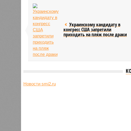
Украинскому кандидату в
конгресс США запретили
приходить на пляж после драки
К
Новости smi2.ru
Версия
//
Общество
//
Земля уже не раз показывала человеч
Последние времена
Земля уже не раз показывала человечеству свой