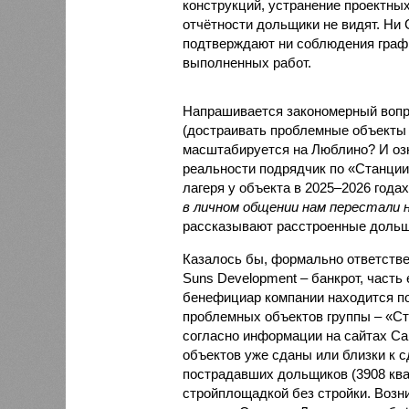
конструкций, устранение проектных
отчётности дольщики не видят. Ни C
подтверждают ни соблюдения графи
выполненных работ.
Напрашивается закономерный вопро
(достраивать проблемные объекты 
масштабируется на Люблино? И озн
реальности подрядчик по «Станци
лагеря у объекта в 2025–2026 года
в личном общении нам перестали 
рассказывают расстроенные дольщ
Казалось бы, формально ответстве
Suns Development – банкрот, часть 
бенефициар компании находится под
проблемных объектов группы – «Ста
согласно информации на сайтах Capi
объектов уже сданы или близки к с
пострадавших дольщиков (3908 квар
стройплощадкой без стройки. Возни