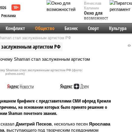
Вячеслав
2026
Калинин
Окно для
Реклама
возможностей
Конфликт
Общество
Бизнес
Спорт
Культура
Shaman стал заслуженным артистом РФ
л заслуженным артистом РФ
ему Shaman стал заслуженным артистом РФ (фото:
pxhere.com)
одняшнем брифинге с представителями СМИ офпред Кремля
причины, на основании которых было принято решение о
нии Shaman почетного звания.
ссказал
Дмитрий Песков
, несколько песен
Ярослава
ва
, выступающего под творческим псевдонимом