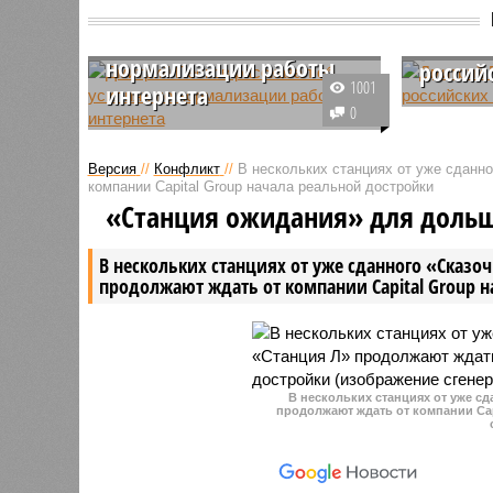
Дмитрий Песков
Дмитри
рассказал об усилиях по
расска
нормализации работы
россий
1001
интернета
Проживаю
0
Пресс-секретарь президента
болью см
Российской Федерации Дмитрий
на их ро
Версия
//
Конфликт
//
В нескольких станциях от уже сданн
Песков сообщил, что сбои в
официаль
компании Capital Group начала реальной достройки
работе связи и доступа к
Кремля Д
«Станция ожидания» для доль
интернету на территории страны
сохраняются, а различные
В нескольких станциях от уже сданного «Сказо
ресурсы функционируют с
продолжают ждать от компании Capital Group 
перебоями. При этом
профильные службы
продолжают заниматься
восстановлением стабильной
работы сети.
В нескольких станциях от уже с
продолжают ждать от компании Cap