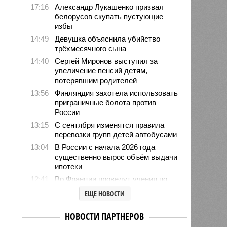
17:16
Александр Лукашенко призвал
белорусов скупать пустующие
избы
14:49
Девушка объяснила убийство
трёхмесячного сына
14:40
Сергей Миронов выступил за
увеличение пенсий детям,
потерявшим родителей
13:56
Финляндия захотела использовать
приграничные болота против
России
13:15
С сентября изменятся правила
перевозки групп детей автобусами
13:04
В России с начала 2026 года
существенно вырос объём выдачи
ипотеки
12:41
Во Франции проведут учения по
внезапному отключению
ЕЩЕ НОВОСТИ
электроэнергии
12:08
Пинчук связал возобновление
НОВОСТИ ПАРТНЕРОВ
обменом разведданными между