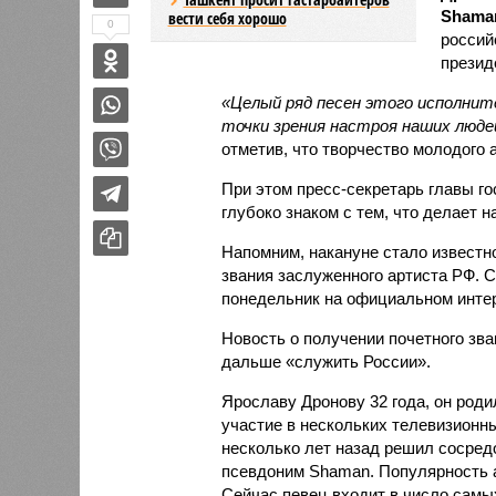
Shama
вести себя хорошо
0
россий
презид
«Целый ряд песен этого исполните
точки зрения настроя наших люде
отметив, что творчество молодого
При этом пресс-секретарь главы г
глубоко знаком с тем, что делает 
Напомним, накануне стало известно
звания заслуженного артиста РФ. 
понедельник на официальном инте
Новость о получении почетного зва
дальше «служить России».
Ярославу Дронову 32 года, он род
участие в нескольких телевизионны
несколько лет назад решил сосред
псевдоним Shaman. Популярность а
Сейчас певец входит в число самы