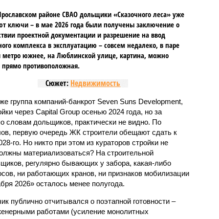
Ярославском районе СВАО дольщики «Сказочного леса» уже
т ключи – в мае 2026 года были получены заключение о
ствии проектной документации и разрешение на ввод
го комплекса в эксплуатацию – совсем недалеко, в паре
 метро южнее, на Люблинской улице, картина, можно
, прямо противоположная.
Сюжет:
Недвижимость
же группа компаний-банкрот Seven Suns Development,
ки через Capital Group осенью 2024 года, но за
о словам дольщиков, практически не видно. По
ов, первую очередь ЖК строители обещают сдать к
028-го. Но никто при этом из кураторов стройки не
 должны материализоваться? На строительной
щиков, регулярно бывающих у забора, какая-либо
осов, ни работающих кранов, ни признаков мобилизации
абря 2026» осталось менее полугода.
ик публично отчитывался о поэтапной готовности –
нженерными работами (усиление монолитных