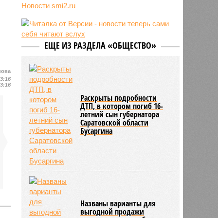
США и Украиной с работой
Новости smi2.ru
боевого ИИ Palantir
11:59
Юрий Лоза заявил, что не верит в
существование инопланетян и
усомнился в современной картине
ЕЩЕ ИЗ РАЗДЕЛА «ОБЩЕСТВО»
мира
11:48
Женщина выбрала необычное имя
нова
для своего ребёнка и оказалась в
13:16
тюрьме
13:16
Раскрыты подробности
ДТП, в котором погиб 16-
летний сын губернатора
Саратовской области
Бусаргина
Названы варианты для
выгодной продажи