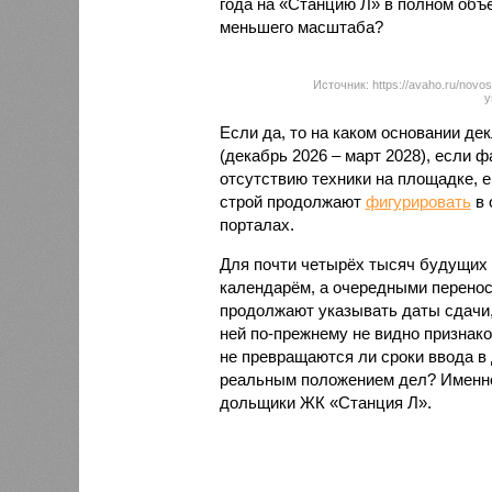
года на «Станцию Л» в полном объ
меньшего масштаба?
Источник: https://avaho.ru/novos
y
Если да, то на каком основании д
(декабрь 2026 – март 2028), если 
отсутствию техники на площадке, 
строй продолжают
фигурировать
в 
порталах.
Для почти четырёх тысяч будущих 
календарём, а очередными перенос
продолжают указывать даты сдачи,
ней по-прежнему не видно признако
не превращаются ли сроки ввода в
реальным положением дел? Именно 
дольщики ЖК «Станция Л».