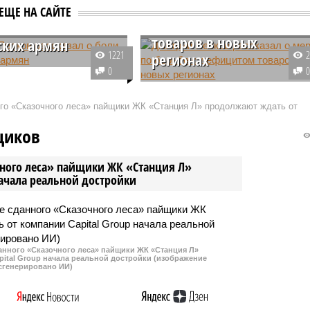
рассказал о мерах по
й Песков
ЕЩЕ НА САЙТЕ
борьбе с дефицитом
зал о боли
товаров в новых
ских армян
1221
регионах
щие в России армяне с
0
отрят на происходящее
Пресс-секретарь президента
дине. Об этом сообщил
России Дмитрий Песков
ого «Сказочного леса» пайщики ЖК «Станция Л» продолжают ждать от
ный представитель
сообщил, что предпринимаются
митрий Песков.
необходимые меры для того,
щиков
чтобы в новых российских
регионах не было дефицита
чного леса» пайщики ЖК «Станция Л»
товаров.
начала реальной достройки
данного «Сказочного леса» пайщики ЖК «Станция Л»
ital Group начала реальной достройки (изображение
сгенерировано ИИ)