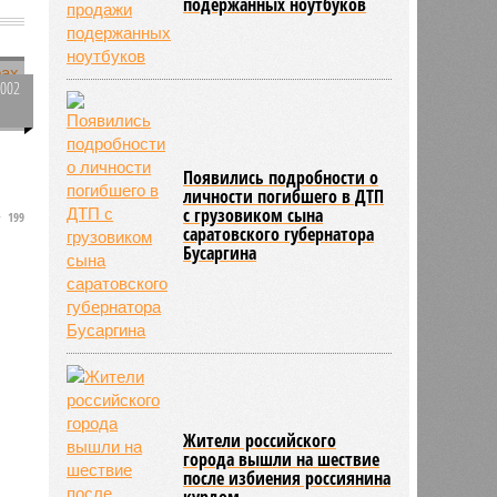
подержанных ноутбуков
2002
0
Появились подробности о
личности погибшего в ДТП
с грузовиком сына
199
саратовского губернатора
Бусаргина
Жители российского
города вышли на шествие
после избиения россиянина
курдом