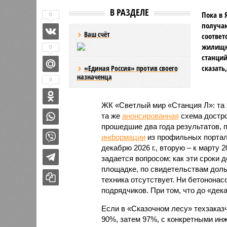
В РАЗДЕЛЕ
Пока в 
0
получаю
Ваш счёт
соответ
жилищно
0
станций
сказать
«Единая Россия» против своего
назначенца
0
ЖК «Светлый мир «Станция Л»: та 
та же
анонсированная
схема дострой
прошедшие два года результатов, п
информации
из профильных портал
декабрю 2026 г., вторую – к марту 2
задается вопросом: как эти сроки
площадке, по свидетельствам доль
техника отсутствует. Ни бетононас
подрядчиков. При том, что до «дек
Если в «Сказочном лесу» техзаказч
90%, затем 97%, с конкретными и