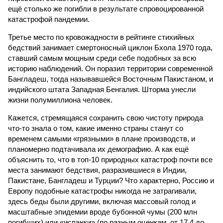
ещё столько же погибли в результате спровоцированной
катастрофой пандемии.
Третье место по кровожадности в рейтинге стихийных
бедствий занимает смертоносный циклон Бхола 1970 года,
ставший самым мощным среди себе подобных за всю
историю наблюдений. Он поразил территории современной
Бангладеш, тогда называвшейся Восточным Пакистаном, и
индийского штата Западная Бенгалия. Шторма унесли
жизни полумиллиона человек.
Кажется, стремящаяся сохранить свою чистоту природа
что-то знала о том, какие именно страны станут со
временем самыми «грязными» в плане производств, и
планомерно подтачивала их демографию. А как ещё
объяснить то, что в топ-10 природных катастроф почти все
места занимают бедствия, разразившиеся в Индии,
Пакистане, Бангладеш и Турции? Что характерно, Россию и
Европу подобные катастрофы никогда не затрагивали,
здесь беды были другими, включая массовый голод и
масштабные эпидемии вроде бубонной чумы (200 млн
погибших) или «испанки» (по разным оценкам, от 17,4 до