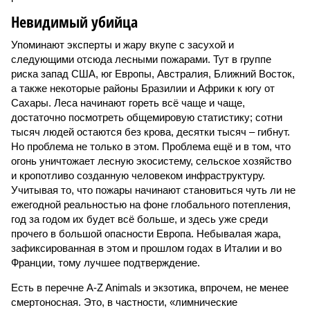
Невидимый убийца
Упоминают эксперты и жару вкупе с засухой и
следующими отсюда лесными пожарами. Тут в группе
риска запад США, юг Европы, Австралия, Ближний Восток,
а также некоторые районы Бразилии и Африки к югу от
Сахары. Леса начинают гореть всё чаще и чаще,
достаточно посмотреть общемировую статистику; сотни
тысяч людей остаются без крова, десятки тысяч – гибнут.
Но проблема не только в этом. Проблема ещё и в том, что
огонь уничтожает лесную экосистему, сельское хозяйство
и кропотливо созданную человеком инфраструктуру.
Учитывая то, что пожары начинают становиться чуть ли не
ежегодной реальностью на фоне глобального потепления,
год за годом их будет всё больше, и здесь уже среди
прочего в большой опасности Европа. Небывалая жара,
зафиксированная в этом и прошлом годах в Италии и во
Франции, тому лучшее подтверждение.
Есть в перечне A-Z Animals и экзотика, впрочем, не менее
смертоносная. Это, в частности, «лимнические