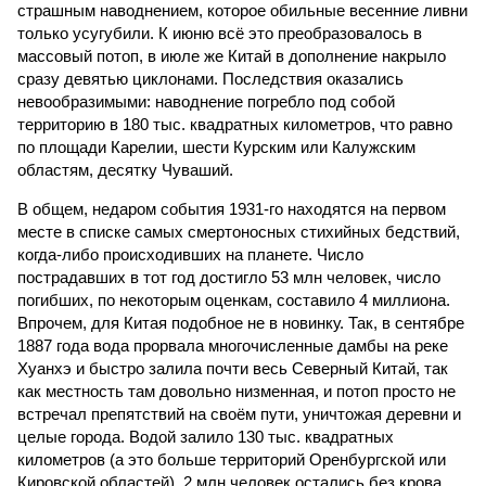
страшным наводнением, которое обильные весенние ливни
только усугубили. К июню всё это преобразовалось в
массовый потоп, в июле же Китай в дополнение накрыло
сразу девятью циклонами. Последствия оказались
невообразимыми: наводнение погребло под собой
территорию в 180 тыс. квадратных километров, что равно
по площади Карелии, шести Курским или Калужским
областям, десятку Чуваший.
В общем, недаром события 1931-го находятся на первом
месте в списке самых смертоносных стихийных бедствий,
когда-либо происходивших на планете. Число
пострадавших в тот год достигло 53 млн человек, число
погибших, по некоторым оценкам, составило 4 миллиона.
Впрочем, для Китая подобное не в новинку. Так, в сентябре
1887 года вода прорвала многочисленные дамбы на реке
Хуанхэ и быстро залила почти весь Северный Китай, так
как местность там довольно низменная, и потоп просто не
встречал препятствий на своём пути, уничтожая деревни и
целые города. Водой залило 130 тыс. квадратных
километров (а это больше территорий Оренбургской или
Кировской областей), 2 млн человек остались без крова,