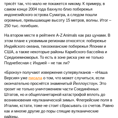
трясёт так, что мало не покажется никому. К примеру, в
самом конце 2004 года бахнуло близ побережья
индонезийского острова Суматра, а следом пошли
огромные, превышающие высоту 15 метров, волны. Итог –
250 тыс. погибших.
На втором месте в рейтинге A-Z Animals как раз цунами. В
этом плане к уязвимым регионам относятся: побережье
Индийского океана, тихо­океанские побережья Японии и
США, а также некоторые районы Карибского бассейна и
Средиземноморья. То есть в зоне риска уже не только
Поднебесная с Индией – не так ли?
«Бронзу» получают извержения супервулканов – «Наша
Версия» уже
писала
о том, что может случиться, если
окончательно проснётся знаменитый Йеллоустоун. Это
грозит не только уничтожением части Соединённых
Штатов, но и общепланетарной катастрофой вплоть до
возникновения «вулканической зимы». Флегрейские поля в
Италии, кстати, тоже не стоит сбрасывать со счетов. Равно
как и многие другие до поры спящие вулканические
районы.