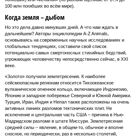
100 млн погибших во всём мире).
Когда земля – дыбом
Но это дела давно минувших дней. А что нам ждать в
дальнейшем? Авторы энциклопедии A-Z Animals,
основываясь на современных научных исследованиях и
глобальных тенденциях, составили свой список
потенциально самых смертоносных стихийных бедствий,
угрожающих человечеству непосредственно сейчас, в XXI
веке.
«Золото» получили землетрясения. К наиболее
сейсмоопасным регионам относится Тихоокеанское
вулканическое огненное кольцо, включающее Индонезию,
Японию и западное побережье Северной и Южной Америки.
Турция, Иран, Индия и Непал также расположены на очень
активных линиях разломов тектонических плит. Не
исключение и центральная часть США – причина в Нью-
Мадридском разломе в штате Миссури. Землетрясения
средней силы – явление, в общем-то, обычное и вполне
сносное, но периодически, раз в несколько столетий,