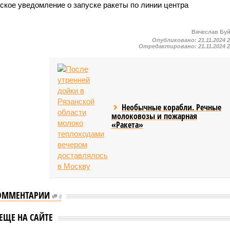
кое уведомление о запуске ракеты по линии центра
Вячеслав Бу
Опубликовано:
21.11.2024 
Отредактировано:
21.11.2024 
Необычные корабли. Речные
молоковозы и пожарная
«Ракета»
ОММЕНТАРИИ
0
Дмитрий Медведев:
ответ за удары
й Медведев:
ЕЩЕ НА САЙТЕ
западными ракетами по
решил переделать