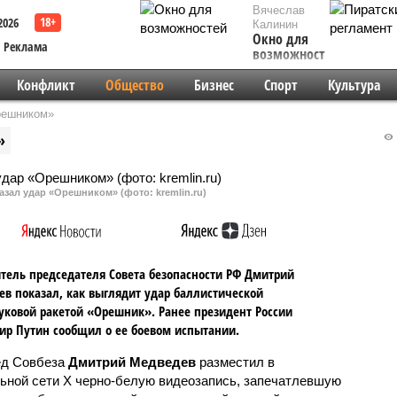
Вячеслав
2026
Калинин
Окно для
Реклама
возможностей
Конфликт
Общество
Бизнес
Спорт
Культура
решником»
»
зал удар «Орешником» (фото: kremlin.ru)
тель председателя Совета безопасности РФ Дмитрий
в показал, как выглядит удар баллистической
уковой ракетой «Орешник». Ранее президент России
р Путин сообщил о ее боевом испытании.
ед Совбеза
Дмитрий Медведев
разместил в
ьной сети X черно-белую видеозапись, запечатлевшую