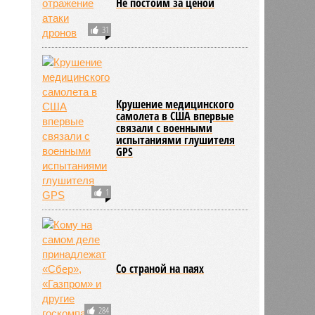
Не постоим за ценой
31
Крушение медицинского
самолета в США впервые
связали с военными
испытаниями глушителя
GPS
1
Со страной на паях
284