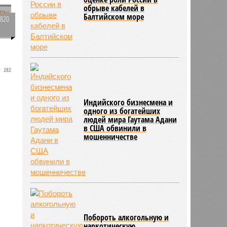
обрыве кабелей в
Балтийском море
2820
0
282
Индийского бизнесмена и
одного из богатейших
людей мира Гаутама Адани
в США обвинили в
мошенничестве
Побороть алкогольную и
наркотическую