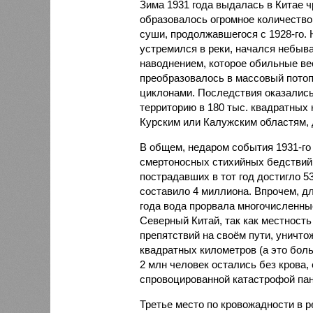
Зима 1931 года выдалась в Китае 
образовалось огромное количество
суши, продолжавшегося с 1928-го. 
устремился в реки, начался небы
наводнением, которое обильные вес
преобразовалось в массовый потоп
циклонами. Последствия оказались
территорию в 180 тыс. квадратных 
Курским или Калужским областям, 
В общем, недаром события 1931-го
смертоносных стихийных бедствий,
пострадавших в тот год достигло 5
составило 4 миллиона. Впрочем, для
года вода прорвала многочисленны
Северный Китай, так как местность
препятствий на своём пути, уничто
квадратных километров (а это бол
2 млн человек остались без крова,
спровоцированной катастрофой па
Третье место по кровожадности в р