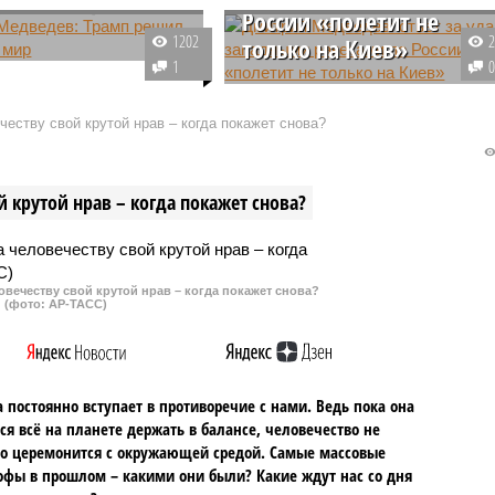
России «полетит не
1202
только на Киев»
ель председателя
1
езопасности РФ
На тему новых поставок Запада
Медведев оценил идеи
оружия Украине порассуждал в
еству свой крутой нрав – когда покажет снова?
го президента США
своем Telegram-канале зампред
 Трампа и его планы
российского Совбеза. По его
 вступления в
словам, союзники Киева должны
 крутой нрав – когда покажет снова?
ь главы государства,
понимать, что возможны
что политик «начинает
последствия.
».
овечеству свой крутой нрав – когда покажет снова?
(фото: АР-ТАСС)
 постоянно вступает в противоречие с нами. Ведь пока она
ся всё на планете держать в балансе, человечество не
о церемонится с окружающей средой. Самые массовые
офы в прошлом – какими они были? Какие ждут нас со дня