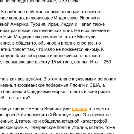
 непосредственно сейчас, в XXI веке.
 К наиболее сейсмоопасным регионам относится
нное кольцо, включающее Индонезию, Японию и
ной Америки. Турция, Иран, Индия и Непал также
ниях разломов тектонических плит. Не исключение и
 в Нью-Мадридском разломе в штате Миссури.
ние, в общем-то, обычное и вполне сносное, но
етий, трясёт так, что мало не покажется никому. К
бахнуло близ побережья индонезийского острова
, превышающие высоту 15 метров, волны. Итог – 250
imals как раз цунами. В этом плане к уязвимым регионам
кеана, тихо­океанские побережья Японии и США, а
 бассейна и Средиземноморья. То есть в зоне риска
й – не так ли?
первулканов – «Наша Версия» уже
писала
о том, что
но проснётся знаменитый Йеллоустоун. Это грозит не
нённых Штатов, но и общепланетарной катастрофой
еской зимы». Флегрейские поля в Италии, кстати, тоже
вно как и многие другие до поры спящие вулканические