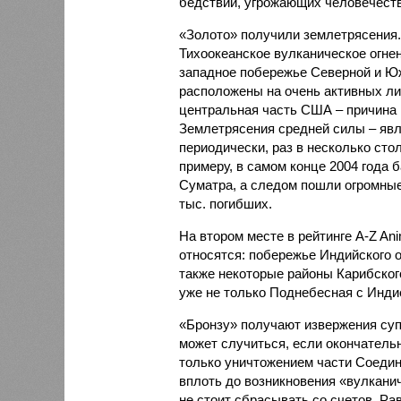
бедствий, угрожающих человечеству
«Золото» получили землетрясения.
Тихоокеанское вулканическое огне
западное побережье Северной и Юж
расположены на очень активных ли
центральная часть США – причина
Землетрясения средней силы – явле
периодически, раз в несколько стол
примеру, в самом конце 2004 года 
Суматра, а следом пошли огромные
тыс. погибших.
На втором месте в рейтинге A-Z An
относятся: побережье Индийского о
также некоторые районы Карибского
уже не только Поднебесная с Индие
«Бронзу» получают извержения су
может случиться, если окончатель
только уничтожением части Соеди
вплоть до возникновения «вулканич
не стоит сбрасывать со счетов. Ра