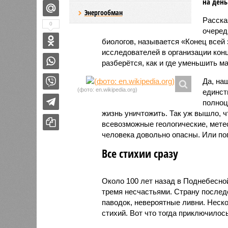
на день
Энергообман
Расск
0
очеред
биологов, называется «Конец всей
исследователей в организации кон
разберётся, как и где уменьшить 
Да, на
(фото: en.wikipedia.org)
единст
полноц
жизнь уничтожить. Так уж вышло, 
всевозможные геологические, мете
человека довольно опасны. Или по
Все стихии сразу
Около 100 лет назад в Поднебесно
тремя несчастьями. Страну послед
паводок, невероятные ливни. Неск
стихий. Вот что тогда приключилось