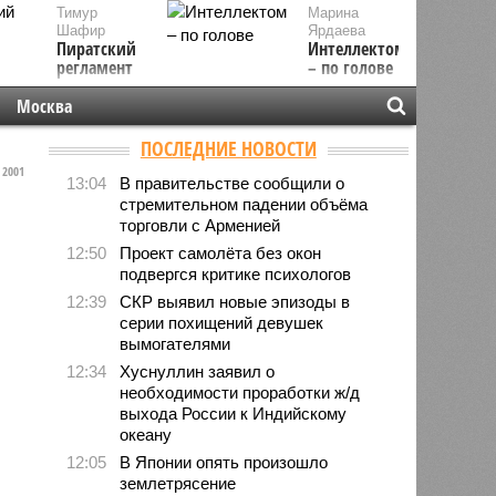
Тимур
Марина
Шафир
Ярдаева
Пиратский
Интеллектом
регламент
– по голове
Москва
ПОСЛЕДНИЕ НОВОСТИ
2001
13:04
В правительстве сообщили о
стремительном падении объёма
торговли с Арменией
12:50
Проект самолёта без окон
подвергся критике психологов
12:39
СКР выявил новые эпизоды в
серии похищений девушек
вымогателями
12:34
Хуснуллин заявил о
необходимости проработки ж/д
выхода России к Индийскому
океану
12:05
В Японии опять произошло
землетрясение