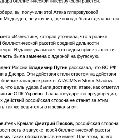
удара баллистической гиперзвуковой ракетой.
побери, вы получили это! Атака гиперзвуковой
л Медведев, не уточнив, где и когда были сделаны эти
азета «Известия», которая уточнила, что в ролике
 баллистической ракетой средней дальности
епре. Издание указывает, что видны прилеты шести
часть была заменена с ядерной на фугасную.
идент России
Владимир Путин
рассказал, что ВС РФ
 в Днепре. Эти действия стали ответом на действия
нобойные западные ракеты ATACMS и Storm Shadow.
, что цель удара была достигнута: атаке, как отметил
риятие ОПК Украины. Глава государства предупредил,
х действий российская сторона не станет за этим
ть так же решительно и зеркально».
авитель Кремля
Дмитрий Песков
, российская сторона
звестность о запуске новой баллистической ракеты
льку таких обязательств не имеет. При этом, по его