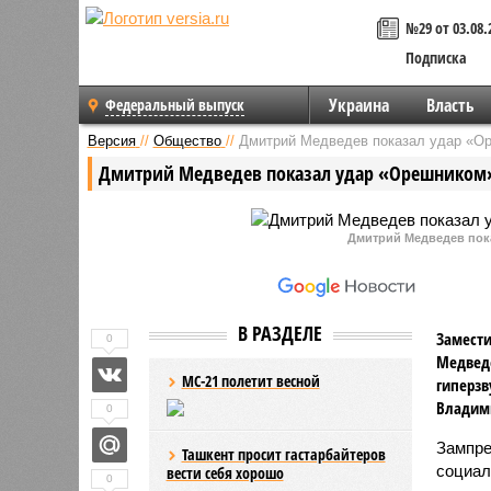
№29 от 03.08.
Подписка
Украина
Власть
Федеральный выпуск
Версия
//
Общество
//
Дмитрий Медведев показал удар «О
Дмитрий Медведев показал удар «Орешником
Дмитрий Медведев пока
В РАЗДЕЛЕ
Замести
0
Медведе
МС-21 полетит весной
гиперзв
Владими
0
Зампр
Ташкент просит гастарбайтеров
социал
вести себя хорошо
0