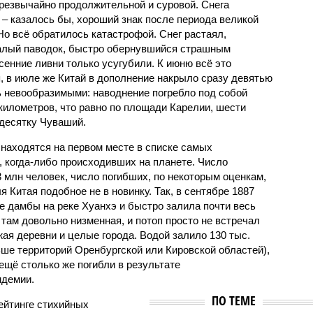
чрезвычайно продолжительной и суровой. Снега
 – казалось бы, хороший знак после периода великой
Но всё обратилось катастрофой. Снег растаял,
валый паводок, быстро обернувшийся страшным
енние ливни только усугубили. К июню всё это
, в июле же Китай в дополнение накрыло сразу девятью
 невообразимыми: наводнение погребло под собой
километров, что равно по площади Карелии, шести
десятку Чуваший.
 находятся на первом месте в списке самых
 когда-либо происходивших на планете. Число
3 млн человек, число погибших, по некоторым оценкам,
 Китая подобное не в новинку. Так, в сентябре 1887
е дамбы на реке Хуанхэ и быстро залила почти весь
 там довольно низменная, и потоп просто не встречал
жая деревни и целые города. Водой залило 130 тыс.
ьше территорий Оренбургской или Кировской областей),
 ещё столько же погибли в результате
ндемии.
ПО ТЕМЕ
ейтинге стихийных