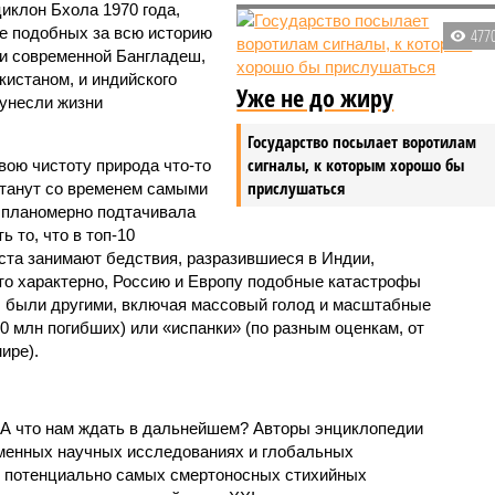
иклон Бхола 1970 года,
 подобных за всю историю
477
и современной Бангладеш,
истаном, и индийского
Уже не до жиру
унесли жизни
Государство посылает воротилам
сигналы, к которым хорошо бы
вою чистоту природа что-то
прислушаться
станут со временем самыми
и планомерно подтачивала
 то, что в топ-10
ста занимают бедствия, разразившиеся в Индии,
то характерно, Россию и Европу подобные катастрофы
ды были другими, включая массовый голод и масштабные
 млн погибших) или «испанки» (по разным оценкам, от
ире).
 А что нам ждать в дальнейшем? Авторы энциклопедии
еменных научных исследованиях и глобальных
к потенциально самых смертоносных стихийных