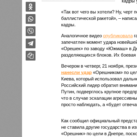
кадры 
«Так вот чего вы хотели? Ну, черт 
баллистической ракетой», – написа
кадры.
Аналогичное видео
опубликовала
г
запечатлен момент удара новейшей
«Орешек» по заводу «Южмаш» в Дн
разделяющихся блоков. Их боевая 
Вечером в четверг, 21 ноября, през
нанесли удар
«Орешником» по цели
Киева, который использовал даль
Российский лидер обратил внимание
Путин, подверглось крупное предп
что в случае эскалации агрессивны
просто наблюдать, а «будет отвеча
Как сообщил официальный предст
не ставила другие государства в и
«Орешник» по цели в Днепре, поско