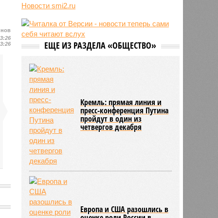
нападений на украинцев в стране
Новости smi2.ru
10:10
Трамп пригрозил тюрьмой за
утечки о нехватке боеприпасов у
йнов
США
23:26
ЕЩЕ ИЗ РАЗДЕЛА «ОБЩЕСТВО»
23:26
10:07
Жители Словакии захотели
вернуть гражданство России
Кремль: прямая линия и
пресс-конференция Путина
пройдут в один из
четвергов декабря
Европа и США разошлись в
оценке роли России в