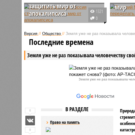
защитить мир от
мир
1321
апокалипсиса
Заместит
0
Заместитель председателя
Совета б
Совета безопасности РФ
Дмитрий 
Версия
//
Общество
//
Земля уже не раз показывала человеч
Дмитрий Медведев поздравил
избранно
Последние времена
россиян с 23 февраля. Он также
Дональда
напомнил о Годе защитника
накануне
Земля уже не раз показывала человечеству свой
Отечества, отметив, что
должност
нынешний праздник имеет
отметив, 
особое значение.
нескучно
Земля уже не раз показывала чел
В РАЗДЕЛЕ
Природа
0
стремит
Право на память
особенн
катастр
0