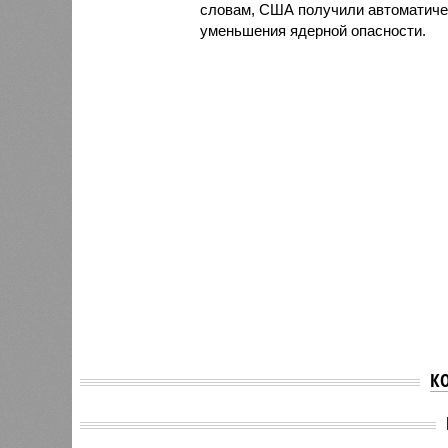
словам, США получили автоматичес
уменьшения ядерной опасности.
К
Дмитрий Медведев:
Дмитри
Россия стремится
Трамп 