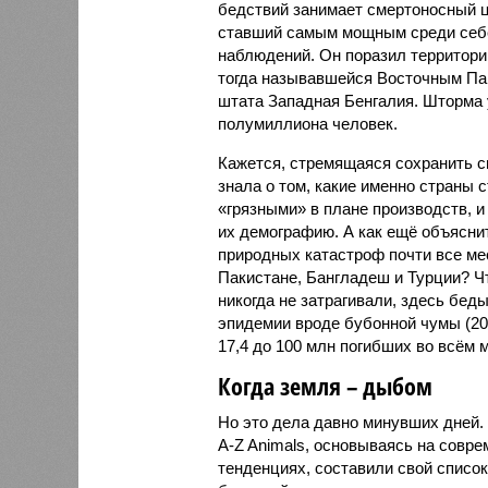
бедствий занимает смертоносный ц
ставший самым мощным среди себе
наблюдений. Он поразил территори
тогда называвшейся Восточным Пак
штата Западная Бенгалия. Шторма 
полумиллиона человек.
Кажется, стремящаяся сохранить с
знала о том, какие именно страны 
«грязными» в плане производств, 
их демографию. А как ещё объяснить
природных катастроф почти все ме
Пакистане, Бангладеш и Турции? Ч
никогда не затрагивали, здесь бе
эпидемии вроде бубонной чумы (200
17,4 до 100 млн погибших во всём м
Когда земля – дыбом
Но это дела давно минувших дней.
A-Z Animals, основываясь на совр
тенденциях, составили свой списо