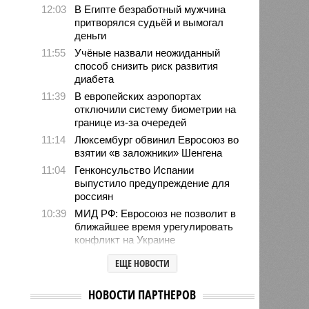
12:03
В Египте безработный мужчина
притворялся судьёй и вымогал
деньги
11:55
Учёные назвали неожиданный
способ снизить риск развития
диабета
11:39
В европейских аэропортах
отключили систему биометрии на
границе из-за очередей
11:14
Люксембург обвинил Евросоюз во
взятии «в заложники» Шенгена
11:04
Генконсульство Испании
выпустило предупреждение для
россиян
10:39
МИД РФ: Евросоюз не позволит в
ближайшее время урегулировать
конфликт на Украине
10:31
Инфантино извинился перед
ЕЩЕ НОВОСТИ
советом ФИФА за попытку
провернуть скандальную сделку
НОВОСТИ ПАРТНЕРОВ
10:26
В Польше рассказали о тренде