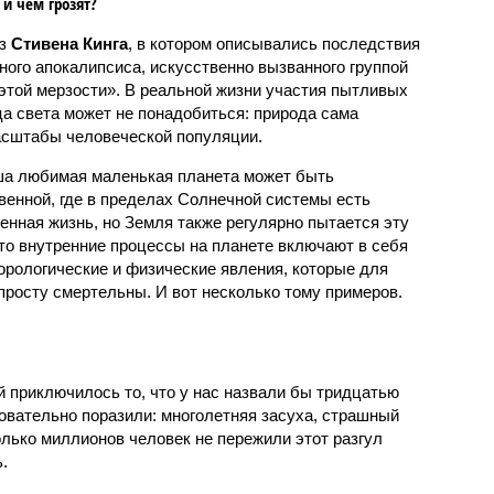
 и чем грозят?
аз
Стивена Кинга
, в котором описывались последствия
ного апокалипсиса, искусственно вызванного группой
 этой мерзости». В реальной жизни участия пытливых
ца света может не понадобиться: природа сама
масштабы человеческой популяции.
ша любимая маленькая планета может быть
венной, где в пределах Солнечной системы есть
енная жизнь, но Земля также регулярно пытается эту
что внутренние процессы на планете включают в себя
орологические и физические явления, которые для
просту смертельны. И вот несколько тому примеров.
й приключилось то, что у нас назвали бы тридцатью
овательно поразили: многолетняя засуха, страшный
олько миллионов человек не пережили этот разгул
.