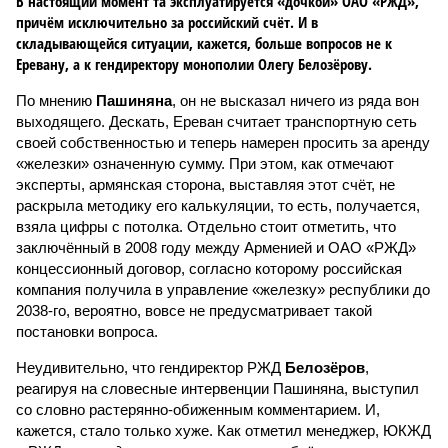
В настоящий момент та эксплуатируется «дочкой» ОАО «РЖД»,
причём исключительно за российский счёт. И в
складывающейся ситуации, кажется, больше вопросов не к
Еревану, а к гендиректору монополии Олегу Белозёрову.
По мнению
Пашиняна
, он не высказал ничего из ряда вон
выходящего. Дескать, Ереван считает транспортную сеть
своей собственностью и теперь намерен просить за аренду
«железки» означенную сумму. При этом, как отмечают
эксперты, армянская сторона, выставляя этот счёт, не
раскрыла методику его калькуляции, то есть, получается,
взяла цифры с потолка. Отдельно стоит отметить, что
заключённый в 2008 году между Арменией и ОАО «РЖД»
концессионный договор, согласно которому российская
компания получила в управление «железку» республики до
2038-го, вероятно, вовсе не предусматривает такой
постановки вопроса.
Неудивительно, что гендиректор РЖД
Белозёров
,
реагируя на словесные интервенции Пашиняна, выступил
со словно растерянно-обиженным комментарием. И,
кажется, стало только хуже. Как отметил менеджер, ЮКЖД