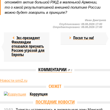
отожмёт актив большой РЖД в маленькой Армении,
то о какой результативной внешней политике России
можно будет говорить в принципе?
Иван Дмитриев
Опубликовано:
08.08.2026 17:00
Отредактировано:
08.08.2026 17:00
Экс-президент
Посол ты на!
Финляндии
отказался признать
Россию угрозой для
Европы
КОММЕНТАРИИ
0
Новости smi2.ru
Версия
//
Конфликт
//
В нескольких станциях от уже сданного
«Сказочного леса» пайщики ЖК «Станция Л» продолжают ждать от
компании Capital Group начала реальной достройки
558
«Станция ожидания» для дольщиков