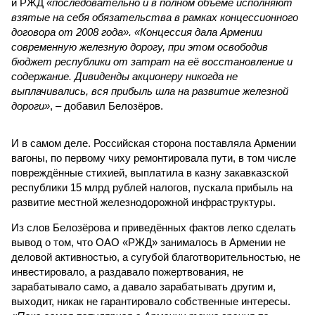
и РЖД
«последовательно и в полном объёме исполняют
взятые на себя обязательства в рамках концессионного
договора от 2008 года». «Концессия дала Армении
современную железную дорогу, при этом освободив
бюджет республики от затрат на её восстановление и
содержание. Дивиденды акционеру никогда не
выплачивались, вся прибыль шла на развитие железной
дороги»
, – добавил Белозёров.
И в самом деле. Российская сторона поставляла Армении
вагоны, по первому чиху ремонтировала пути, в том числе
повреждённые стихией, выплатила в казну закавказской
республики 15 млрд рублей налогов, пускала прибыль на
развитие местной железнодорожной инфраструктуры.
Из слов Белозёрова и приведённых фактов легко сделать
вывод о том, что ОАО «РЖД» занималось в Армении не
деловой активностью, а сугубой благотворительностью, не
инвестировало, а раздавало пожертвования, не
зарабатывало само, а давало зарабатывать другим и,
выходит, никак не гарантировало собственные интересы.