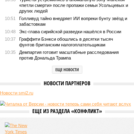
В нескольких станциях от уже сданного «Сказочного
леса» пайщики ЖК «Станция Л» продолжают ждать от
компании Capital Group начала реальной достройки
В нескольких станциях от уже сданного «Сказочного леса» пайщики ЖК
«Станция Л» продолжают ждать от компании Capital Group начала
реальной достройки (изображение сгенерировано ИИ)