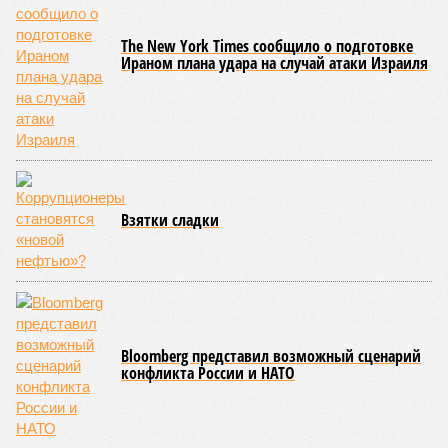
Пока в Ярославском районе СВАО дольщики «Сказочного леса»
уже получают ключи – в мае 2026 года были получены
заключение о соответствии проектной документации и
разрешение на ввод жилищного комплекса в эксплуатацию –
совсем недалеко, в паре станций метро южнее, на Люблинской
улице, картина, можно сказать, прямо противоположная.
Сюжет:
Недвижимость
ЖК «Светлый мир «Станция Л»: та же группа компаний-
банкрот Seven Suns Development, та же
анонсированная
схема достройки через Capital Group осенью 2024 года, но
за прошедшие два года результатов, по словам дольщиков,
практически не видно. По
информации
из профильных
порталов, первую очередь ЖК строители обещают сдать к
декабрю 2026 г., вторую – к марту 2028-го. Но никто при
этом из кураторов стройки не задается вопросом: как эти
сроки должны материализоваться? На строительной
площадке, по свидетельствам дольщиков, регулярно
бывающих у забора, какая-либо техника отсутствует. Ни