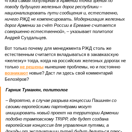
«Пока самая популярная в Армении точка зрения по
поводу будущего железных дорог рес­публики –
национализировать пути сообщения и, естественно,
ничего РЖД не компенсировать. Модернизация железных
дорог Армении за счёт России в Ереване считается
совершенно естественной»
, – указывает политолог
Андрей Суздальцев.
Вот только почему для менеджмента РЖД столь же
естественным считается вкладываться в закавказскую
«железку» тогда, когда на российских железных дорогах не
только
не решены
нынешние проблемы, но и постоянно
возникают
новые? Даст ли здесь свой комментарий
Белозёров?
Гарник Туманян, политолог
– Вероятно, в случае разрыва концессии Пашинян со
своими европейскими партнёрами могут
инициировать новый проект на территории Армении
подобно трамповскому TRIPP, где будет создана
европейская концессия для управления путями, а
доходы от эксплуатации путей будут делиться плюс-