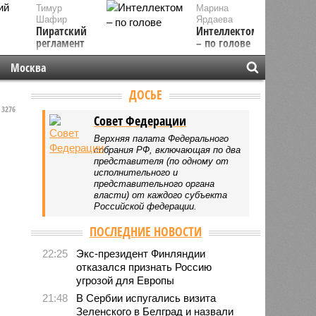
Тимур
Марина
Шафир
Ярдаева
Пиратский
Интеллектом
регламент
– по голове
Москва
ДОСЬЕ
3276
Совет Федерации
Верхняя палата Федерального
собрания РФ, включающая по два
представителя (по одному от
исполнительного и
представительного органа
власти) от каждого субъекта
Российской федерации.
ПОСЛЕДНИЕ НОВОСТИ
22:25
Экс-президент Финляндии
отказался признать Россию
угрозой для Европы
21:48
В Сербии испугались визита
Зеленского в Белград и назвали