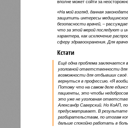
вполне может сойти за неосторожно
«На мой взгляд, данная законода
защитить интересы медицинского 
безопасности врачей,
– рассуждае
что за этой мерой последуют и ин
характера, как исключение распр
сферу здравоохранения. Для враче
Кстати
Ещё одна проблема заключается в
уголовной ответственности для 
возможности для отбывших своё н
вернуться в профессию. «Я вооб
Потому что на самом деле единст
пациенты, это чтобы недобросов
это уже не уголовная ответстве
Александр Саверский. Но КоАП, по
предусматривает. В результате 
разбирательствам, по итогам ко
дальше спокойно работать в боль