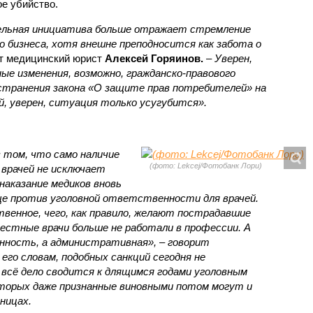
е убийство.
тельная инициатива больше отражает стремление
бизнеса, хотя внешне преподносится как забота о
т медицинский юрист
Алексей Горяинов.
–
Уверен,
ые изменения, возможно, гражданско-правового
остранения закона «О защите прав потребителей» на
й, уверен, ситуация только усугубится».
 том, что само наличие
(фото: Lekcej/Фотобанк Лори)
врачей не исключает
аказание медиков вновь
ще против уголовной ответственности для врачей.
венное, чего, как правило, желают пострадавшие
естные врачи больше не работали в профессии. А
нность, а административная», – говорит
 его словам, подобных санкций сегодня не
всё дело сводится к длящимся годами уголовным
торых даже признанные виновными потом могут и
ницах.