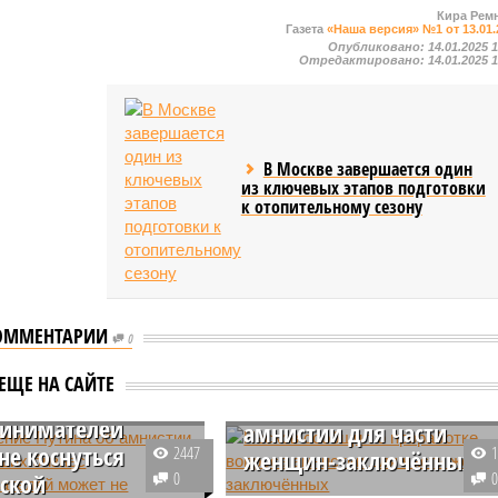
Кира Рем
Газета
«Наша версия» №1 от 13.01.
Опубликовано:
14.01.2025 
Отредактировано:
14.01.2025 
В Москве завершается один
из ключевых этапов подготовки
к отопительному сезону
ОММЕНТАРИИ
жение Путина об
0
ии для
Песков сообщил о
ЕЩЕ НА САЙТЕ
ших бизнес
проработке вопроса
ринимателей
амнистии для части
не коснуться
2447
женщин-заключённых
ской
0
Вопрос об амнистии отдельных