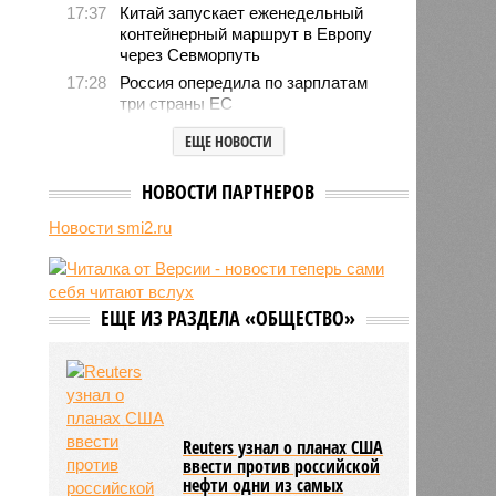
17:37
Китай запускает еженедельный
контейнерный маршрут в Европу
через Севморпуть
17:28
Россия опередила по зарплатам
три страны ЕС
17:16
Александр Лукашенко призвал
ЕЩЕ НОВОСТИ
белорусов скупать пустующие
избы
НОВОСТИ ПАРТНЕРОВ
14:49
Девушка объяснила убийство
трёхмесячного сына
Новости smi2.ru
14:40
Сергей Миронов выступил за
увеличение пенсий детям,
потерявшим родителей
ЕЩЕ ИЗ РАЗДЕЛА «ОБЩЕСТВО»
13:56
Финляндия захотела использовать
приграничные болота против
России
Reuters узнал о планах США
ввести против российской
нефти одни из самых