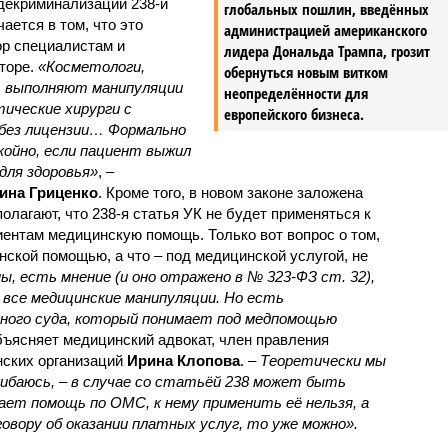
декриминализации 238-й
глобальных пошлин, введённых
ается в том, что это
администрацией американского
ор специалистам и
лидера Дональда Трампа, грозит
торе.
«Косметологи,
обернуться новым витком
, выполняют манипуляции
неопределённости для
тические хирурги с
европейского бизнеса.
без лицензии… Формально
койно, если пациент выжил
для здоровья»
, –
ина Гриценко
. Кроме того, в новом законе заложена
олагают, что 238-я статья УК не будет применяться к
нтам медицинскую помощь. Только вот вопрос о том,
ской помощью, а что – под медицинской услугой, не
ы, есть мнение (и оно отражено в № 323-ФЗ ст. 32),
все медицинские манипуляции. Но есть
вного суда, который понимает под медпомощью
бъясняет медицинский адвокат, член правления
ских организаций
Ирина Клопова
. –
Теоретически мы
ошибаюсь, – в случае со статьёй 238 может быть
вает помощь по ОМС, к нему применить её нельзя, а
говору об оказании платных услуг, то уже можно».