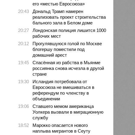
его «местью Евросоюза»
20:43
Дональд Трамп намерен
реализовать проект строительства
бального зала в Белом доме
20:27
Лондонская полиция лишится 1000
рабочих мест
20:12
Прогулявшуюся голой по Москве
блогершу поместили под
домашний арест
19:45
Спасённая из рабства в Мьянме
россиянка снова исчезла в другой
стране
19:30
Исландия потребовала от
Евросоюза не вмешиваться в
референдум по членству в
объединении
19:06
Ставшего мемом американца
Уолкера вызвали в миграционную
службу
18:52
Марокко опасается нового
наплыва мигрантов в Сеуту