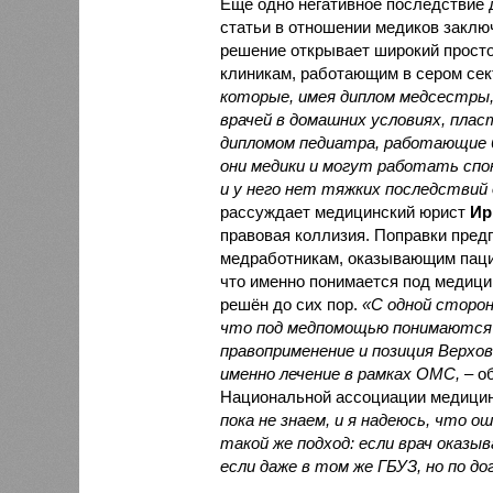
Ещё одно негативное последствие 
статьи в отношении медиков заключ
решение открывает широкий прост
клиникам, работающим в сером сек
которые, имея диплом медсестры
врачей в домашних условиях, плас
дипломом педиатра, работающие 
они медики и могут работать спо
и у него нет тяжких последствий 
рассуждает медицинский юрист
Ир
правовая коллизия. Поправки предп
медработникам, оказывающим пацие
что именно понимается под медицин
решён до сих пор.
«С одной сторон
что под медпомощью понимаются 
правоприменение и позиция Верхо
именно лечение в рамках ОМС,
– о
Национальной ассоциации медицин
пока не знаем, и я надеюсь, что 
такой же подход: если врач оказы
если даже в том же ГБУЗ, но по до