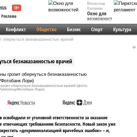
Вячеслав
2026
Калинин
Окно для
Реклама
возможностей
Конфликт
Общество
Бизнес
Спорт
Культура
т обернуться безнаказанностью врачей
ться безнаказанностью врачей
розит обернуться безнаказанностью врачей (фото:
Publishing/Фотобанк Лори)
 освободили от уголовной ответственности за оказание
не отвечающих требованиям безопасности. Новый закон уже
окрестить «декриминализацией врачебных ошибок» – и,
 не зря.