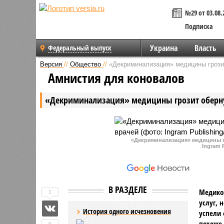
№29 от 03.08.
Подписка
Украина
Власть
Федеральный выпуск
Версия
//
Общество
//
«Декриминализация» медицины грози
Амнистия для коновалов
«Декриминализация» медицины грозит оберну
«Декриминализация» медицины г
Ingram 
В РАЗДЕЛЕ
Медиков
1
услуг, 
История одного исчезновения
успели 
похоже,
0