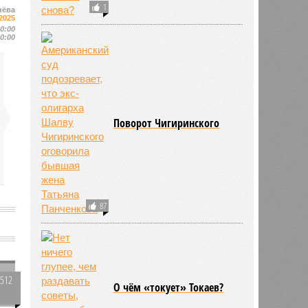
1
нёва
2025
10:00
10:00
Поворот Чигиринского
87
1512
О чём «токует» Токаев?
0