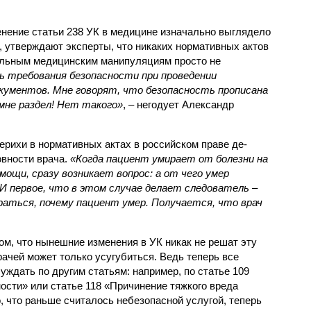
енение статьи 238 УК в медицине изначально выглядело
, утверждают эксперты, что никаких нормативных актов
ельным медицинским манипуляциям просто не
ть требования безопасности при проведении
кументов. Мне говорят, что безопасность прописана
мне раздел! Нет такого»
, – негодует Александр
берихи в нормативных актах в российском праве де-
вности врача.
«Когда пациент умирает от болезни на
мощи, сразу возникает вопрос: а от чего умер
И первое, что в этом случае делает следователь –
раться, почему пациент умер. Получается, что врач
ом, что нынешние изменения в УК никак не решат эту
рачей может только усугубиться. Ведь теперь все
ждать по другим статьям: например, по статье 109
ости» или статье 118 «Причинение тяжкого вреда
, что раньше считалось небезопасной услугой, теперь