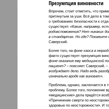
Презумпция виновности
Впрочем, стоит отметить, что прим
притянутым за уши. Всё дело в том
о требованиях безопасности к отд
существует.
«Какие, например, ес
родовспоможения? Нет никаких до
в стандартах. Но где? Покажите 
Саверский.
Более того, на фоне хаоса и нераз
факто существует презумпция вино
фоне оказания ему медицинской по
пациент?
– поясняет Саверский. –
возбуждает дело. Надо ведь разоб
изначально вроде как виноват».
Проблема, однако, заключается в т
проблему. Более того, положение в
«медицинские» дела придётся возбу
«Причинение смерти по неосторожн
здоровью по неосторожности». И то