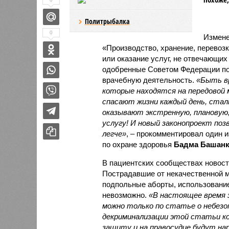
Политрыбалка
0
Измене
«Производство, хранение, перевозк
или оказание услуг, не отвечающи
одобренные Советом Федерации п
врачебную деятельность.
«Быть вр
которые находятся на передовой м
спасают жизни каждый день, ста
оказывают экстренную, плановую,
услугу! И новый законопроект по
легче»
, – прокомментировал один 
по охране здоровья
Бадма Башанк
В пациентских сообществах новост
Пострадавшие от некачественной 
подпольные аборты, использование
невозможно.
«В настоящее время 
можно только по статье о небезоп
декриминализации этой статьи к
защиту и на правосудие будут на