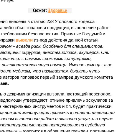
Сюжет:
Здоровье
ния внесены в статью 238 Уголовного кодекса
а либо сбыт товаров и продукции, выполнение работ
х требованиям безопасности». Принятые Госдумой и
оправки
вывели
из-под действия данной статьи
ачом – всегда риск. Особенно для специалистов,
едицины: хирургов, анестезиологов, акушеров. Они
лкиваются с самыми сложными ситуациями,
 высокотехнологичную помощь. Именно помощь, а не
зволит медикам, что называется, дышать чуть
из авторов поправок первый зампред думского комитета
аев.
ь о декриминализации вызвала настоящий переполох.
медпомощи утверждают: отныне привлечь эскулапов за
 нестерильных инструментов и т.п. будет практически
за все эти манипуляции привлечь к ответственности
асном выполнении работ и оказании услуг, и в случае
онституционные права потерпевших на судебную
рушены»,
– говорится в обращении граждан, признанных