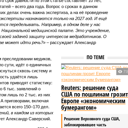
то срок давности по этой статье составляет 10 лет,
татей – всего два года. Вопрос о сроках в данном
ких делах очень важна экспертиза, а на её проведение
экспертизы назначаются только на 2027 год. И ещё
тся переделывать. Например, в одном деле у нас
в Национальной медицинской палате. Это учреждение,
своей задачей защиту интересов медработников. О
чае может идти речь?»
– рассуждает Александр
ПО ТЕМЕ
м преследовании медиков,
 по сути, идёт о единичных
снуться сквозь систему и
71
ость удаётся лишь
нтов приводят статистику:
Reuters: решение суда
о 6 тыс. заявлений о
США по пошлинам грози
ом лишь по 2 тыс. из них
Европе «экономическим
А приговорами, включая
бумерангом»
ется всего 150–170 дел.
ений, в каждом из которых
Решение Верховного суда США,
рует Александр Саверский.
заблокировавшее часть