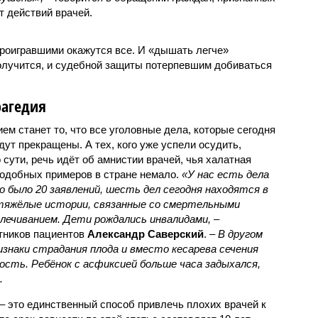
т действий врачей.
проигравшими окажутся все. И «дышать легче»
олучится, и судебной защиты потерпевшим добиваться
рагедия
м станет то, что все уголовные дела, которые сегодня
дут прекращены. А тех, кого уже успели осудить,
о сути, речь идёт об амнистии врачей, чья халатная
одобных примеров в стране немало.
«У нас есть дела
о было 20 заявлений, шесть дел сегодня находятся в
 тяжёлые истории, связанные со смертельными
алечиванием. Дети рождались инвалидами,
–
тников пациентов
Александр Саверский
. –
В другом
изнаки страдания плода и вместо кесарева сечения
сть. Ребёнок с асфиксией больше часа задыхался,
.
– это единственный способ привлечь плохих врачей к