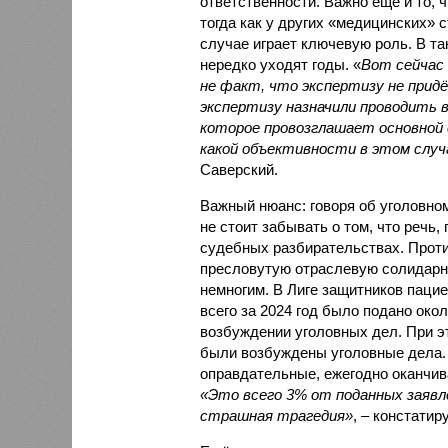
ответственности. Важно ещё и то, ч
тогда как у других «медицинских» с
случае играет ключевую роль. В та
нередко уходят годы. «
Вот сейчас 
не факт, что экспертизу не придё
экспертизу назначили проводить 
которое провозглашает основной 
какой объективности в этом слу
Саверский.
Важный нюанс: говоря об уголовно
не стоит забывать о том, что речь,
судебных разбирательствах. Проти
пресловутую отраслевую солидарн
немногим. В Лиге защитников пацие
всего за 2024 год было подано окол
возбуждении уголовных дел. При эт
были возбуждены уголовные дела. 
оправдательные, ежегодно оканчива
«Это всего 3% от поданных заявл
страшная трагедия»
, – констати